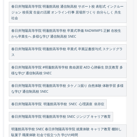
春日井翔陽高等学院 明蓬館高校 通信制高校 サポート校 表彰式 インクルー
ジョン 校長賞 生徒の活躍 オンライン行事 居場所づくり 自分らしく 共生
社会
春日井翔陽高等学院 明蓬館高等学校 卒業式準備 RADWIMPS 正解 在校生
から卒業生へ 多様な学び 通信制高校 SNEC
春日井翔陽高等学院 明蓬館高等学校 卒業式 卒業証書授与式 ステンドグラ
ス
春日井翔陽高等学院 #明蓬館高等学校 救命講習 AED 心肺蘇生 防災教育 多
様な学び 通信制高校 SNEC
春日井翔陽高等学院 明蓬館高等学校 タケノコ掘り 自然体験 体験学習 多様
な学び 通信制高校 SNEC
春日井翔陽高等学院 明蓬館高等学校 SNEC 心理講座 依存症
春日井翔陽高等学院 明蓬館高等学校 SNEC ジンジブ キャリア教育
明蓬館高等学校 SNEC 春日井翔陽高等学院 就業体験 キャリア教育 棚卸し
駄菓子 職業体験 社会で役立つ力 学びの時間