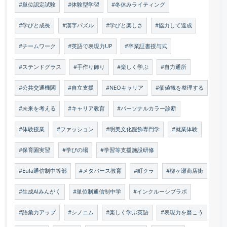
#単位認定試験
#体験型学習
#冬休みライティング
#学びと成長
#漢字パズル
#学びと楽しさ
#協力して達成
#チームワーク
#英語で表現力UP
#卒業証書授与式
#ステンドグラス
#手作り飾り
#楽しく学ぶ
#自力通所
#公共交通機関
#自立支援
#NEOキャリア
#価値観を整理する
#未来を考える
#キャリア教育
#パーソナルカラー診断
#体験授業
#ファッション
#明美文化服飾専門学
#就業体験
#保育園実習
#学びの場
#学習等支援施設研修
#Eula通信制中等部
#メタバース教育
#町クラ
#柳ヶ瀬商店街
#生成AIみんがく
#単位制通信制中学
#インクルーシブラボ
#語彙力アップ
#シノニム
#楽しく学ぶ英語
#表現力を磨こう