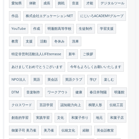
愛知県
体験
成長
挑戦
音楽
才能
デジタルツール
作品
株式会社エデュケーションNET
にじいろACADEMYグループ
YouTube
作成
明蓬館高等学校
生徒制作
学習支援
教育
支援
活動
冬休み
洗車
特定非営利活動法人LIFEterrasse
新年
ご挨拶
あけましておめでとうございます
今年もよろしくお願いいたします
NPO法人
英語
英会話
英語クラブ
学び
楽しむ
DTM
音楽制作
ワークアウト
健康
春日井翔陽
明蓬館
クロスワード
言語学習
認知能力向上
桐塑人形
伝統工芸
創造的学習
実践学習
文化
和菓子作り
地元
和菓子店
御菓子司 美乃雀
美乃雀
伝統文化
経験
英会話教室