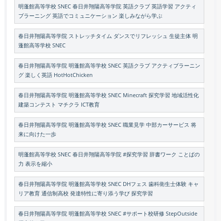
明蓬館高等学校 SNEC 春日井翔陽高等学院 英語クラブ 英語学習 アクティ
ブラーニング 英語でコミュニケーション 楽しみながら学ぶ
春日井翔陽高等学院 ストレッチタイム ダンスでリフレッシュ 生徒主体 明
蓬館高等学校 SNEC
春日井翔陽高等学院 明蓬館高等学校 SNEC 英語クラブ アクティブラーニン
グ 楽しく英語 HotHotChicken
春日井翔陽高等学院 明蓬館高等学校 SNEC Minecraft 探究学習 地域活性化
建築コンテスト マチクラ ICT教育
春日井翔陽高等学院 明蓬館高等学校 SNEC 職業見学 中部カーサービス 将
来に向けた一歩
明蓬館高等学校 SNEC 春日井翔陽高等学院 #探究学習 辞書ワーク ことばの
力 表示を縮小
春日井翔陽高等学院 明蓬館高等学校 SNEC DHフェス 歯科衛生士体験 キャ
リア教育 通信制高校 発達特性に寄り添う学び 探究学習
春日井翔陽高等学院 明蓬館高等学校 SNEC #サポート校研修 StepOutside