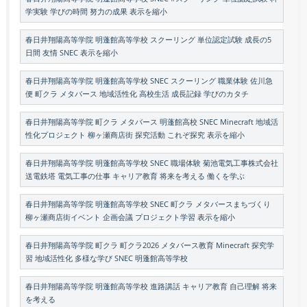
学実験 学びの時間 努力の成果 表示を縮小
春日井翔陽高等学院 明蓬館高等学校 スクーリング 単位認定試験 成長の5
日間 友情 SNEC 表示を縮小
春日井翔陽高等学院 明蓬館高等学校 SNEC スクーリング 職業体験 佐川急
便 町クラ メタバース 地域活性化 高校生活 成長記録 学びのカタチ
春日井翔陽高等学院 町クラ メタバース 明蓬館高校 SNEC Minecraft 地域活
性化プロジェクト 柳ヶ瀬商店街 探究活動 これぞ探究 表示を縮小
春日井翔陽高等学院 明蓬館高等学校 SNEC 職場体験 菊池電気工事株式会社
送電鉄塔 電気工事の仕事 キャリア教育 将来を考える 働くを学ぶ
春日井翔陽高等学院 明蓬館高等学校 SNEC 町クラ メタバースまちづくり
柳ヶ瀬商店街イベント 企画会議 プロジェクト学習 表示を縮小
春日井翔陽高等学院 町クラ 町クラ2026 メタバース教育 Minecraft 探究学
習 地域活性化 多様な学び SNEC 明蓬館高等学校
春日井翔陽高等学院 明蓬館高等学校 進路講話 キャリア教育 自己理解 将来
を考える