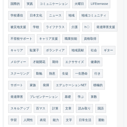
国際的
実践
コミュニケーション
火曜日
LIFEterrasse
学校通信
日本文化
ニュース
地域
地域コミュニティ
被災地支援
学校
ライフテラス
介護
h◇
発達障害支援
不登校サポート
キャリア支援
職業技能
資格取得
キャリア
駄菓子
ボランティア
地域貢献
社会
ギター
メロディー
才能開花
期待
エクササイズ
健康的
スクーリング
勤勉
熱意
生徒
一生懸命
行き
サポート
家族
発揮
エデュケーションNET
積極的
発達障害
プレゼンテーション
基礎
学ぶ
算数
スキルアップ
百マス
計算
文章
読み取り
国語
学習
人間性
表現
能力
文字
日常生活
運動