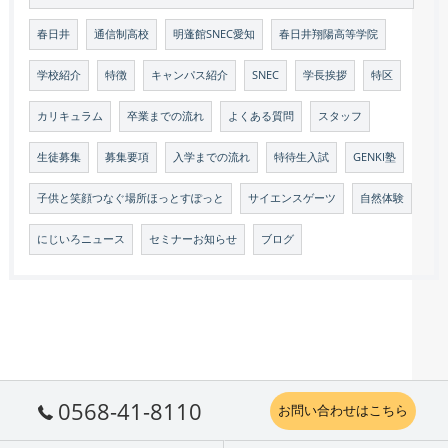
春日井
通信制高校
明蓬館SNEC愛知
春日井翔陽高等学院
学校紹介
特徴
キャンパス紹介
SNEC
学長挨拶
特区
カリキュラム
卒業までの流れ
よくある質問
スタッフ
生徒募集
募集要項
入学までの流れ
特待生入試
GENKI塾
子供と笑顔つなぐ場所ほっとすぽっと
サイエンスゲーツ
自然体験
にじいろニュース
セミナーお知らせ
ブログ
0568-41-8110
お問い合わせはこちら