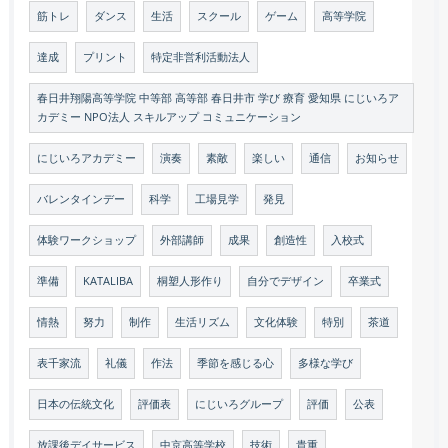
筋トレ
ダンス
生活
スクール
ゲーム
高等学院
達成
プリント
特定非営利活動法人
春日井翔陽高等学院 中等部 高等部 春日井市 学び 療育 愛知県 にじいろア
カデミー NPO法人 スキルアップ コミュニケーション
にじいろアカデミー
演奏
素敵
楽しい
通信
お知らせ
バレンタインデー
科学
工場見学
発見
体験ワークショップ
外部講師
成果
創造性
入校式
準備
KATALIBA
桐塑人形作り
自分でデザイン
卒業式
情熱
努力
制作
生活リズム
文化体験
特別
茶道
表千家流
礼儀
作法
季節を感じる心
多様な学び
日本の伝統文化
評価表
にじいろグループ
評価
公表
放課後デイサービス
中京高等学校
技術
貴重