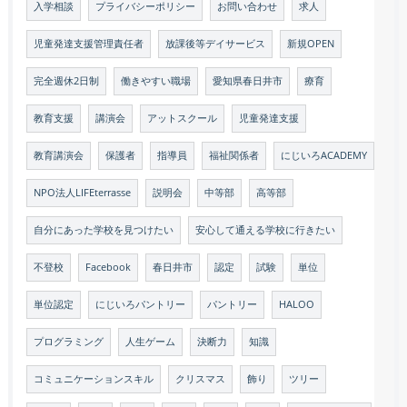
入学相談
プライバシーポリシー
お問い合わせ
求人
児童発達支援管理責任者
放課後等デイサービス
新規OPEN
完全週休2日制
働きやすい職場
愛知県春日井市
療育
教育支援
講演会
アットスクール
児童発達支援
教育講演会
保護者
指導員
福祉関係者
にじいろACADEMY
NPO法人LIFEterrasse
説明会
中等部
高等部
自分にあった学校を見つけたい
安心して通える学校に行きたい
不登校
Facebook
春日井市
認定
試験
単位
単位認定
にじいろパントリー
パントリー
HALOO
プログラミング
人生ゲーム
決断力
知識
コミュニケーションスキル
クリスマス
飾り
ツリー