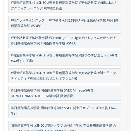
#明蓬館高等学校 #SNEC #春日井翔陽高等学院 #英会話教室 #AllBasket #
アクティブラーニング #体験型英語
#町クラ #マインクラフト #DX教育 #創造的学び #明蓬館高等学校 #春日井
翔陽高等学院 #SNEC
#英会話教室 #体験型学習 #GreenLightRedLight #だるまさんが転んだ #
春日井翔陽高等学院 #明蓬館高等学校 #SNEC
#明蓬館高等学校 #SNEC #春日井翔陽高等学院 #数学の学び直し #ICT教育
#基礎から丁寧に
#明蓬館高等学校 #SNEC #春日井翔陽高等学院 #英会話教室 #誕生日アク
ティビティ #英語に親しむ #ことばでつながる
春日井翔陽高等学院 明蓬館高等学校 SNEC Minecraft教育
DUNGEONADVENTURE 体験学習 探究学習
春日井翔陽高等学院 明蓬館高等学校 SNEC 誕生日サプライズ #生徒主体の
学び
明蓬館高等学校 #SNEC #英語クラブ #体験型学習 春日井翔陽高等学院 カ
ラーリングで英語学習 みんなで助け合う学び