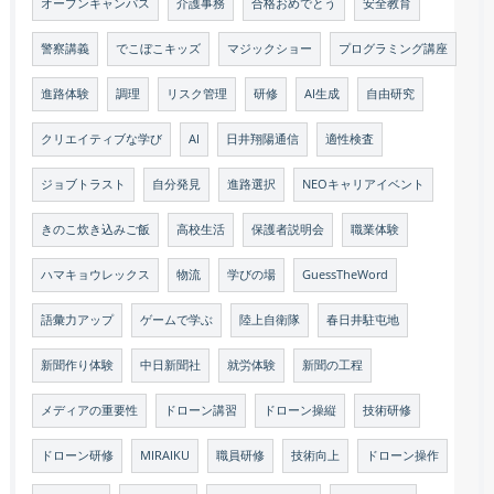
オープンキャンパス
介護事務
合格おめでとう
安全教育
警察講義
でこぼこキッズ
マジックショー
プログラミング講座
進路体験
調理
リスク管理
研修
AI生成
自由研究
クリエイティブな学び
AI
日井翔陽通信
適性検査
ジョブトラスト
自分発見
進路選択
NEOキャリアイベント
きのこ炊き込みご飯
高校生活
保護者説明会
職業体験
ハマキョウレックス
物流
学びの場
GuessTheWord
語彙力アップ
ゲームで学ぶ
陸上自衛隊
春日井駐屯地
新聞作り体験
中日新聞社
就労体験
新聞の工程
メディアの重要性
ドローン講習
ドローン操縦
技術研修
ドローン研修
MIRAIKU
職員研修
技術向上
ドローン操作