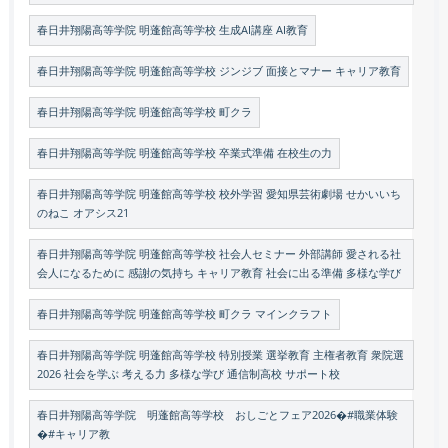
春日井翔陽高等学院 明蓬館高等学校 生成AI講座 AI教育
春日井翔陽高等学院 明蓬館高等学校 ジンジブ 面接とマナー キャリア教育
春日井翔陽高等学院 明蓬館高等学校 町クラ
春日井翔陽高等学院 明蓬館高等学校 卒業式準備 在校生の力
春日井翔陽高等学院 明蓬館高等学校 校外学習 愛知県芸術劇場 せかいいち
のねこ オアシス21
春日井翔陽高等学院 明蓬館高等学校 社会人セミナー 外部講師 愛される社
会人になるために 感謝の気持ち キャリア教育 社会に出る準備 多様な学び
春日井翔陽高等学院 明蓬館高等学校 町クラ マインクラフト
春日井翔陽高等学院 明蓬館高等学校 特別授業 選挙教育 主権者教育 衆院選
2026 社会を学ぶ 考える力 多様な学び 通信制高校 サポート校
春日井翔陽高等学院 明蓬館高等学校 おしごとフェア2026�#職業体験
�#キャリア教