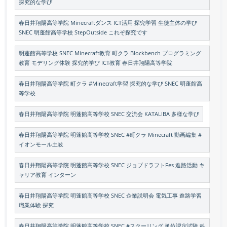
探究的な学び
春日井翔陽高等学院 Minecraftダンス ICT活用 探究学習 生徒主体の学び
SNEC 明蓬館高等学校 StepOutside これぞ探究です
明蓬館高等学校 SNEC Minecraft教育 町クラ Blockbench プログラミング
教育 モデリング体験 探究的学び ICT教育 春日井翔陽高等学院
春日井翔陽高等学院 町クラ #Minecraft学習 探究的な学び SNEC 明蓬館高
等学校
春日井翔陽高等学院 明蓬館高等学校 SNEC 交流会 KATALIBA 多様な学び
春日井翔陽高等学院 明蓬館高等学校 SNEC #町クラ Minecraft 動画編集 #
イオンモール土岐
春日井翔陽高等学院 明蓬館高等学校 SNEC ジョブドラフトFes 進路活動 キ
ャリア教育 インターン
春日井翔陽高等学院 明蓬館高等学校 SNEC 企業説明会 電気工事 進路学習
職業体験 探究
春日井翔陽高等学院 明蓬館高等学校 SNEC #スクーリング 単位認定試験 科