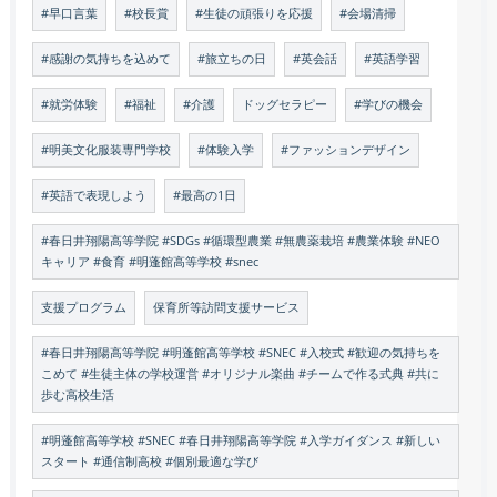
#早口言葉
#校長賞
#生徒の頑張りを応援
#会場清掃
#感謝の気持ちを込めて
#旅立ちの日
#英会話
#英語学習
#就労体験
#福祉
#介護
ドッグセラピー
#学びの機会
#明美文化服装専門学校
#体験入学
#ファッションデザイン
#英語で表現しよう
#最高の1日
#春日井翔陽高等学院 #SDGs #循環型農業 #無農薬栽培 #農業体験 #NEO
キャリア #食育 #明蓬館高等学校 #snec
支援プログラム
保育所等訪問支援サービス
#春日井翔陽高等学院 #明蓬館高等学校 #SNEC #入校式 #歓迎の気持ちを
こめて #生徒主体の学校運営 #オリジナル楽曲 #チームで作る式典 #共に
歩む高校生活
#明蓬館高等学校 #SNEC #春日井翔陽高等学院 #入学ガイダンス #新しい
スタート #通信制高校 #個別最適な学び