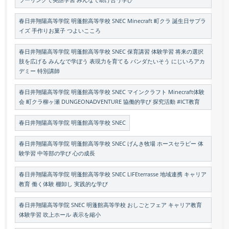
春日井翔陽高等学院 明蓬館高等学校 SNEC Minecraft 町クラ 誕生日サプラ
イズ 手作りお菓子 つよいこころ
春日井翔陽高等学院 明蓬館高等学校 SNEC 保育講習 体験学習 将来の選択
肢を広げる みんなで学ぼう 表現力を育てる パンダたいそう にじいろアカ
デミー 特別講師
春日井翔陽高等学院 明蓬館高等学校 SNEC マインクラフト Minecraft体験
会 町クラ柳ヶ瀬 DUNGEONADVENTURE 協働的学び 探究活動 #ICT教育
春日井翔陽高等学院 明蓬館高等学校 SNEC
春日井翔陽高等学院 明蓬館高等学校 SNEC げんき牧場 ホースセラピー 体
験学習 中等部の学び 心の成長
春日井翔陽高等学院 明蓬館高等学校 SNEC LIFEterrasse 地域連携 キャリア
教育 働く体験 棚卸し 実践的な学び
春日井翔陽高等学院 SNEC 明蓬館高等学校 おしごとフェア キャリア教育
体験学習 吹上ホール 表示を縮小