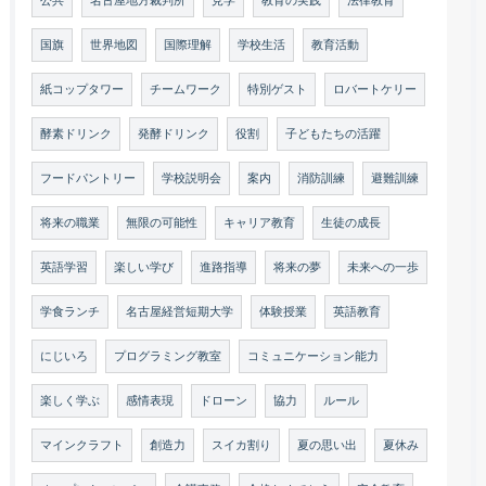
国旗
世界地図
国際理解
学校生活
教育活動
紙コップタワー
チームワーク
特別ゲスト
ロバートケリー
酵素ドリンク
発酵ドリンク
役割
子どもたちの活躍
フードパントリー
学校説明会
案内
消防訓練
避難訓練
将来の職業
無限の可能性
キャリア教育
生徒の成長
英語学習
楽しい学び
進路指導
将来の夢
未来への一歩
学食ランチ
名古屋経営短期大学
体験授業
英語教育
にじいろ
プログラミング教室
コミュニケーション能力
楽しく学ぶ
感情表現
ドローン
協力
ルール
マインクラフト
創造力
スイカ割り
夏の思い出
夏休み