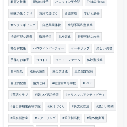
教育と技術
研修の様子
ハロウィン英会話
TrickOrTreat
蜘蛛の巣くぐり
英語で遊ぼう
介護体験
学びと成長
サンクスギビング
自然菜園体験
生態系調和型農業
持続可能な農業
環境学習
脱炭素化
持続可能な未来
熱分解技術
ハロウィンパーティー
ケーキポップ
楽しい調理
手作りお菓子
ココトモ
ココトモファーム
体験型授業
共同生活
成長の瞬間
無欠席達成
単位認定試験
合理的配慮
協力と絆
#明蓬館高等学校
#SNEC
#英語クラブ
#楽しい英語学習
#クリスマスアクティビティ
#春日井翔陽高等学院
#豚汁づくり
#異文化交流
#温かい時間
#英会話教室
#スクーリング
#通信制高校
#染め物実習