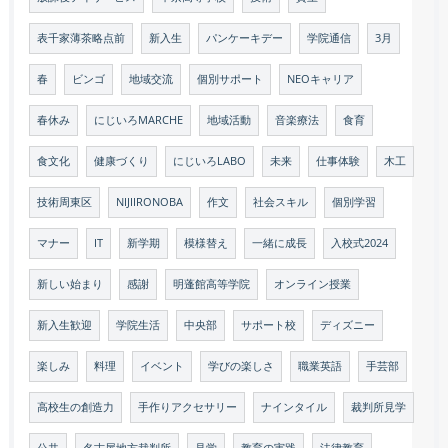
表千家薄茶略点前
新入生
パンケーキデー
学院通信
3月
春
ビンゴ
地域交流
個別サポート
NEOキャリア
春休み
にじいろMARCHE
地域活動
音楽療法
食育
食文化
健康づくり
にじいろLABO
未来
仕事体験
木工
技術周東区
NIJIIRONOBA
作文
社会スキル
個別学習
マナー
IT
新学期
模様替え
一緒に成長
入校式2024
新しい始まり
感謝
明蓬館高等学院
オンライン授業
新入生歓迎
学院生活
中央部
サポート校
ディズニー
楽しみ
料理
イベント
学びの楽しさ
職業英語
手芸部
高校生の創造力
手作りアクセサリー
ナインタイル
裁判所見学
公共
名古屋地方裁判所
見学
教育の実践
法律教育