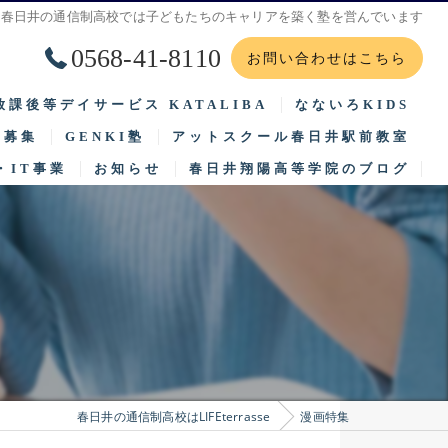
春日井の通信制高校では子どもたちのキャリアを築く塾を営んでいます
0568-41-8110
お問い合わせはこちら
放課後等デイサービス KATALIBA
なないろKIDS
徒募集
GENKI塾
アットスクール春日井駅前教室
2025年度 保護者等からの評価集計結果（公表）
2025年度 保護者等
・IT事業
お知らせ
春日井翔陽高等学院のブログ
集要項
子供と笑顔つなぐ場所ほっとすぽっと
2025年度 事業所における自己評価結果（公表）
2025年度 事業所に
学までの流れ
サイエンスゲーツ
2026年 支援プログラム
2026年 支援プログラム
待生入試
自然体験
2024年度 保護者等からの評価集計結果（公表）
2025年度 自己評価総
2024年度 事業所における自己評価結果（公表）
2025年度 事業者評価
2025年 支援プログラム
2025年度 訪問施設先
春日井の通信制高校はLIFEterrasse
漫画特集
2023年度 保護者等からの評価集計結果（公表）
2025年度 保護者評価