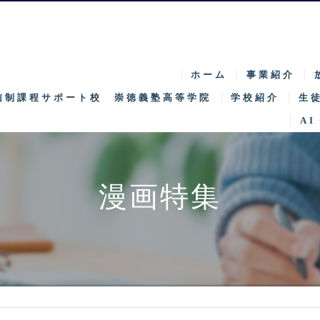
ホーム
事業紹介
信制課程サポート校 崇徳義塾高等学院
学校紹介
生
AI
特徴
募
キャンパス紹介
入
漫画特集
SNEC
特
学院長挨拶
特区
カリキュラム