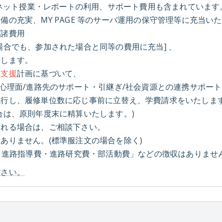
たネット授業・レポートの利用、サポート費用も含まれています
の充実、MY PAGE 等のサーバ運用の保守管理等に充当い
グ諸費用
合でも、参加された場合と同等の費用に充当] 、
します。
育支援
計画に基づいて、
心理面/進路先のサポート・引継ぎ/社会資源との連携サポー
代行し、履修単位数に応じ事前に立替え、学費請求をいたしま
合は、原則年度末に精算いたします。)
される場合は、ご相談下さい。
ありません。(標準服注文の場合を除く)
・進路指導費・進路研究費・部活動費」などの徴収はありませ
ださい。