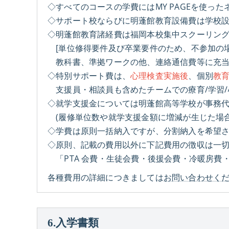
◇すべてのコースの学費にはMY PAGEを使っ
◇サポート校ならびに明蓬館教育設備費は学校設備
◇明蓬館教育諸経費は福岡本校集中スクーリン
[単位修得要件及び卒業要件のため、不参加の場
教科書、準拠ワークの他、連絡通信費等に充当
◇特別サポート費は、
心理検査実施後
、個別
教
支援員・相談員も含めたチームでの療育/学習/
◇就学支援金については明蓬館高等学校が事務
(履修単位数や就学支援金額に増減が生じた場
◇学費は原則一括納入ですが、分割納入を希望
◇原則、記載の費用以外に下記費用の徴収は一切
「PTA 会費・生徒会費・後援会費・冷暖房費
各種費用の詳細につきましては
お問い合わせく
6.入学書類