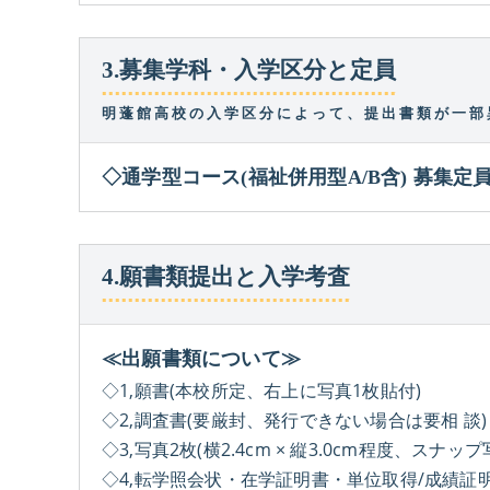
3.募集学科・入学区分と定員
明蓬館高校の入学区分によって、提出書類が一部
◇通学型コース(福祉併用型A/B含) 募集定員
4.願書類提出と入学考査
≪出願書類について≫
◇1,願書(本校所定、右上に写真1枚貼付)
◇2,調査書(要厳封、発行できない場合は要相 談)
◇3,写真2枚(横2.4cm × 縦3.0cm程度、ス
◇4,転学照会状・在学証明書・単位取得/成績証明