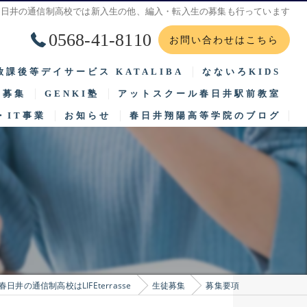
春日井の通信制高校では新入生の他、編入・転入生の募集も行っています
0568-41-8110
お問い合わせはこちら
放課後等デイサービス KATALIBA
なないろKIDS
徒募集
GENKI塾
アットスクール春日井駅前教室
2025年度 保護者等からの評価集計結果（公表）
2025年度 保護者等
・IT事業
お知らせ
春日井翔陽高等学院のブログ
集要項
子供と笑顔つなぐ場所ほっとすぽっと
2025年度 事業所における自己評価結果（公表）
2025年度 事業所に
学までの流れ
サイエンスゲーツ
2026年 支援プログラム
2026年 支援プログラム
待生入試
自然体験
2024年度 保護者等からの評価集計結果（公表）
2025年度 自己評価総
2024年度 事業所における自己評価結果（公表）
2025年度 事業者評価
2025年 支援プログラム
2025年度 訪問施設先
春日井の通信制高校はLIFEterrasse
生徒募集
募集要項
2023年度 保護者等からの評価集計結果（公表）
2025年度 保護者評価