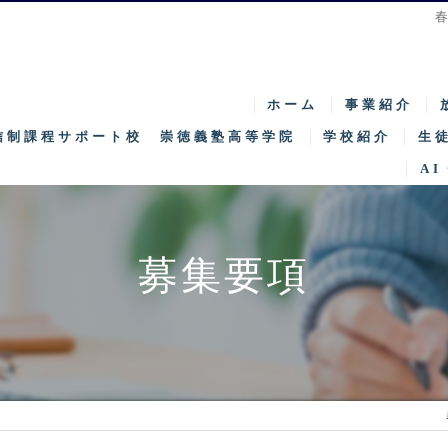
ホーム
事業紹介
信制課程サポート校 崇徳義塾高等学院
学校紹介
生
AI
特徴
募
キャンパス紹介
入
募集要項
SNEC
特
学院長挨拶
特区
カリキュラム