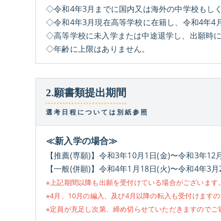
◇令和4年3月までに国内又は海外の中学校もし
◇令和4年3月現在高等学校に在籍し、令和4年
◇高等学校に未入学または中途退学し、出願時
◇年齢に上限はありません。
2.願書類提出期間
選考日程については別紙参照
≪新入学の場合≫
【推薦(専願)】令和3年10月1日(金)〜令和3年12月
【一般(併願)】令和4年1月18日(火)〜令和4年3月2
※上記期間以降も出願を受付けている場合がございます
※4月、10月の編入、及び4月以降の転入も受付けます
※定員が充足し次第、締め切らせていただきますのでご