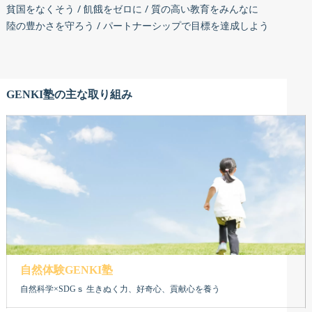
貧国をなくそう / 飢餓をゼロに / 質の高い教育をみんなに
陸の豊かさを守ろう / パートナーシップで目標を達成しよう
GENKI塾の主な取り組み
自然体験GENKI塾
自然科学×SDGｓ 生きぬく力、好奇心、貢献心を養う