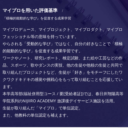
マイプロを用いた評価基準
『積極的能動的な学び』を促進する成果学習
マイプロデュース、マイプロジェクト、マイプロダクト、マイプロ
フェッショナル等の意味を持っています。
やらされる「受動的な学び」ではなく、自分の好きなことで「積極
的能動的な学び」を促進する成果学習です。
ワークやノート、研究レポート、検定試験、また絵や工芸などの作
品、スポーツ、歌やダンスの実技、他の生徒や他校の生徒と共同で
取り組んだプロジェクトなど、生徒が「好き」をモチーフにしたワ
クワクドキドキの感覚や挑戦心をもって取り組むことを応援してい
ます。
本学高等部(福祉併用型コース / 要[受給者証])では、春日井翔陽高等
学院系列のNIJIIRO ACADEMY 放課後デイサービス施設を活用。
生徒が取り組んだ「マイプロ」で単位認定。
また、他教科の単位認定も補えます。