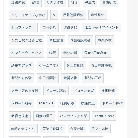
進路体験
調理
リスク管理
研修
AI生成
自由研究
クリエイティブな学び
AI
日井翔陽通信
適性検査
ジョブトラスト
自分発見
進路選択
NEOキャリアイベント
きのこ炊き込みご飯
高校生活
保護者説明会
職業体験
ハマキョウレックス
物流
学びの場
GuessTheWord
語彙力アップ
ゲームで学ぶ
陸上自衛隊
春日井駐屯地
新聞作り体験
中日新聞社
就労体験
新聞の工程
メディアの重要性
ドローン講習
ドローン操縦
技術研修
ドローン研修
MIRAIKU
職員研修
技術向上
ドローン操作
教育と技術
研修の様子
ハロウィン英会話
TrickOrTreat
蜘蛛の巣くぐり
英語で遊ぼう
介護体験
学びと成長