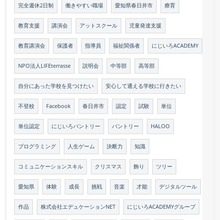
完全週休2日制
働きやすい職場
愛知県春日井市
療育
教育支援
講演会
アットスクール
児童発達支援
教育講演会
保護者
指導員
福祉関係者
にじいろACADEMY
NPO法人LIFEterrasse
説明会
中等部
高等部
自分にあった学校を見つけたい
安心して通える学校に行きたい
不登校
Facebook
春日井市
認定
試験
単位
単位認定
にじいろパントリー
パントリー
HALOO
プログラミング
人生ゲーム
決断力
知識
コミュニケーションスキル
クリスマス
飾り
ツリー
愛知県
体験
成長
挑戦
音楽
才能
デジタルツール
作品
株式会社エデュケーションNET
にじいろACADEMYグループ