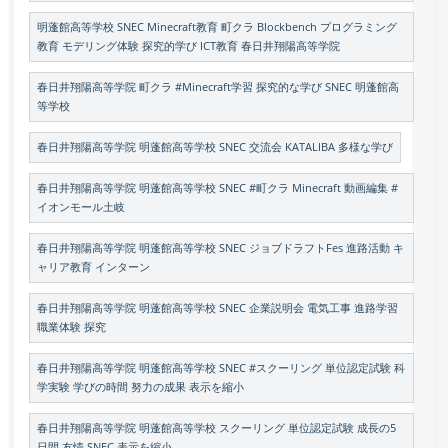
明蓬館高等学校 SNEC Minecraft教育 町クラ Blockbench プログラミング
教育 モデリング体験 探究的学び ICT教育 春日井翔陽高等学院
春日井翔陽高等学院 町クラ #Minecraft学習 探究的な学び SNEC 明蓬館高
等学校
春日井翔陽高等学院 明蓬館高等学校 SNEC 交流会 KATALIBA 多様な学び
春日井翔陽高等学院 明蓬館高等学校 SNEC #町クラ Minecraft 動画編集 #
イオンモール土岐
春日井翔陽高等学院 明蓬館高等学校 SNEC ジョブドラフトFes 進路活動 キ
ャリア教育 インターン
春日井翔陽高等学院 明蓬館高等学校 SNEC 企業説明会 電気工事 進路学習
職業体験 探究
春日井翔陽高等学院 明蓬館高等学校 SNEC #スクーリング 単位認定試験 科
学実験 学びの時間 努力の成果 表示を縮小
春日井翔陽高等学院 明蓬館高等学校 スクーリング 単位認定試験 成長の5
日間 友情 SNEC 表示を縮小