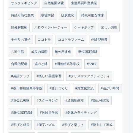
サンクスギビング
自然菜園体験
生態系調和型農業
持続可能な農業
環境学習
脱炭素化
持続可能な未来
熱分解技術
ハロウィンパーティー
ケーキポップ
楽しい調理
手作りお菓子
ココトモ
ココトモファーム
体験型授業
共同生活
成長の瞬間
無欠席達成
単位認定試験
合理的配慮
協力と絆
#明蓬館高等学校
#SNEC
#英語クラブ
#楽しい英語学習
#クリスマスアクティビティ
#春日井翔陽高等学院
#豚汁づくり
#異文化交流
#温かい時間
#英会話教室
#スクーリング
#通信制高校
#染め物実習
#単位認定試験
#体験型学習
#冬休みライティング
#学びと成長
#漢字パズル
#学びと楽しさ
#協力して達成