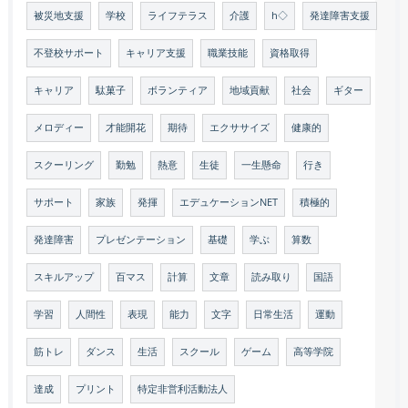
被災地支援
学校
ライフテラス
介護
h◇
発達障害支援
不登校サポート
キャリア支援
職業技能
資格取得
キャリア
駄菓子
ボランティア
地域貢献
社会
ギター
メロディー
才能開花
期待
エクササイズ
健康的
スクーリング
勤勉
熱意
生徒
一生懸命
行き
サポート
家族
発揮
エデュケーションNET
積極的
発達障害
プレゼンテーション
基礎
学ぶ
算数
スキルアップ
百マス
計算
文章
読み取り
国語
学習
人間性
表現
能力
文字
日常生活
運動
筋トレ
ダンス
生活
スクール
ゲーム
高等学院
達成
プリント
特定非営利活動法人