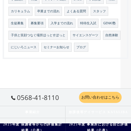
カリキュラム
卒業までの流れ
よくある質問
スタッフ
生徒募集
募集要項
入学までの流れ
特待生入試
GENKI塾
子供と笑顔つなぐ場所ほっとすぽっと
サイエンスゲーツ
自然体験
にじいろニュース
セミナーお知らせ
ブログ
0568-41-8110
お問い合わせはこちら
事業紹介
放課後等デイサービス KATALIBA
2025年度 保護者等からの評価集計
2025年度 事業所における自己評価
結果（公表）
結果（公表）