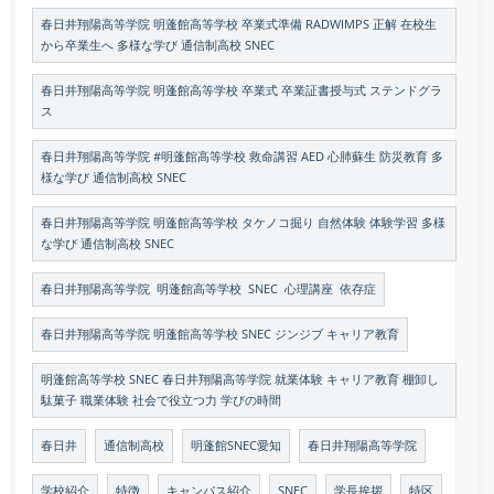
春日井翔陽高等学院 明蓬館高等学校 卒業式準備 RADWIMPS 正解 在校生
から卒業生へ 多様な学び 通信制高校 SNEC
春日井翔陽高等学院 明蓬館高等学校 卒業式 卒業証書授与式 ステンドグラ
ス
春日井翔陽高等学院 #明蓬館高等学校 救命講習 AED 心肺蘇生 防災教育 多
様な学び 通信制高校 SNEC
春日井翔陽高等学院 明蓬館高等学校 タケノコ掘り 自然体験 体験学習 多様
な学び 通信制高校 SNEC
春日井翔陽高等学院 明蓬館高等学校 SNEC 心理講座 依存症
春日井翔陽高等学院 明蓬館高等学校 SNEC ジンジブ キャリア教育
明蓬館高等学校 SNEC 春日井翔陽高等学院 就業体験 キャリア教育 棚卸し
駄菓子 職業体験 社会で役立つ力 学びの時間
春日井
通信制高校
明蓬館SNEC愛知
春日井翔陽高等学院
学校紹介
特徴
キャンパス紹介
SNEC
学長挨拶
特区