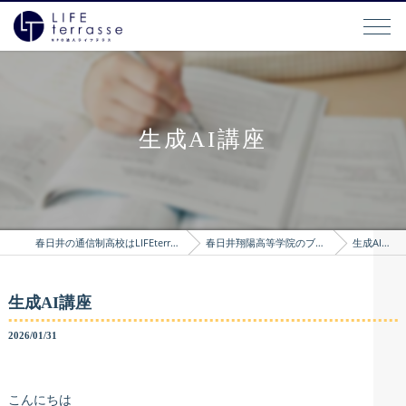
生成AI講座
春日井の通信制高校はLIFEterrasse
春日井翔陽高等学院のブログ
生成AI講座
生成AI講座
2026/01/31
こんにちは