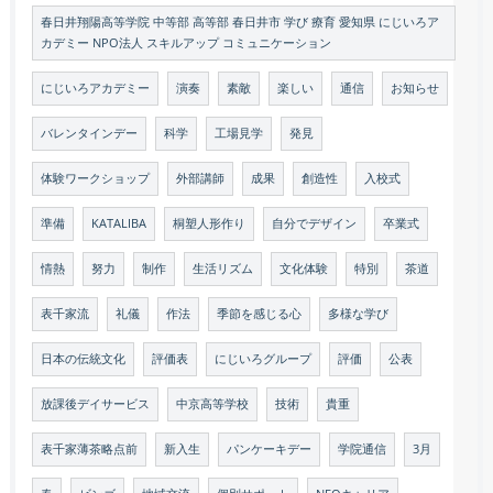
春日井翔陽高等学院 中等部 高等部 春日井市 学び 療育 愛知県 にじいろア
カデミー NPO法人 スキルアップ コミュニケーション
にじいろアカデミー
演奏
素敵
楽しい
通信
お知らせ
バレンタインデー
科学
工場見学
発見
体験ワークショップ
外部講師
成果
創造性
入校式
準備
KATALIBA
桐塑人形作り
自分でデザイン
卒業式
情熱
努力
制作
生活リズム
文化体験
特別
茶道
表千家流
礼儀
作法
季節を感じる心
多様な学び
日本の伝統文化
評価表
にじいろグループ
評価
公表
放課後デイサービス
中京高等学校
技術
貴重
表千家薄茶略点前
新入生
パンケーキデー
学院通信
3月