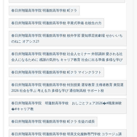
春日井翔陽高等学院 明蓬館高等学校 町クラ
春日井翔陽高等学院 明蓬館高等学校 卒業式準備 在校生の力
春日井翔陽高等学院 明蓬館高等学校 校外学習 愛知県芸術劇場 せかいいち
のねこ オアシス21
春日井翔陽高等学院 明蓬館高等学校 社会人セミナー 外部講師 愛される社
会人になるために 感謝の気持ち キャリア教育 社会に出る準備 多様な学び
春日井翔陽高等学院 明蓬館高等学校 町クラ マインクラフト
春日井翔陽高等学院 明蓬館高等学校 特別授業 選挙教育 主権者教育 衆院選
2026 社会を学ぶ 考える力 多様な学び 通信制高校 サポート校
春日井翔陽高等学院 明蓬館高等学校 おしごとフェア2026�#職業体験
�#キャリア教
春日井翔陽高等学院 明蓬館高等学校 町クラ 生徒の成長
春日井翔陽高等学院 明蓬館高等学校 明美文化服飾専門学校 コラージュ講