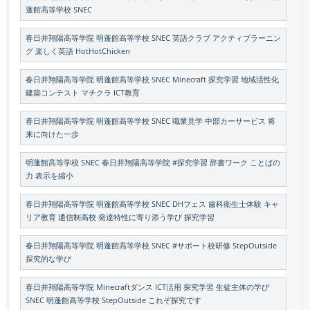
蓬館高等学校 SNEC
春日井翔陽高等学院 明蓬館高等学校 SNEC 英語クラブ アクティブラーニン
グ 楽しく英語 HotHotChicken
春日井翔陽高等学院 明蓬館高等学校 SNEC Minecraft 探究学習 地域活性化
建築コンテスト マチクラ ICT教育
春日井翔陽高等学院 明蓬館高等学校 SNEC 職業見学 中部カーサービス 将
来に向けた一歩
明蓬館高等学校 SNEC 春日井翔陽高等学院 #探究学習 辞書ワーク ことばの
力 表示を縮小
春日井翔陽高等学院 明蓬館高等学校 SNEC DHフェス 歯科衛生士体験 キャ
リア教育 通信制高校 発達特性に寄り添う学び 探究学習
春日井翔陽高等学院 明蓬館高等学校 SNEC #サポート校研修 StepOutside
探究的な学び
春日井翔陽高等学院 Minecraftダンス ICT活用 探究学習 生徒主体の学び
SNEC 明蓬館高等学校 StepOutside これぞ探究です