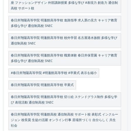
座 ファッションデザイン 外部講師授業 多様な学び #表現力 創造力 通信制
高校 サポート校
春日井翔陽高等学院 明蓬館高等学校 進路指導 求人票の見方 キャリア教育
多様な学び 通信制高校 SNEC
春日井翔陽高等学院 明蓬館高等学校 校外学習 名古屋港水族館 多様な学び
通信制高校 SNEC
春日井翔陽高等学院 明蓬館高等学校 職業体験 春日井保育園 キャリア教育
多様な学び 通信制高校 SNEC
#春日井翔陽高等学院 #明蓬館高等学校 #卒業式 表示を縮小
春日井翔陽高等学院 明蓬館高等学校 卒業式
春日井翔陽高等学院 明蓬館高等学校 切り絵 ステンドグラス制作 多様な学
び 表現活動 通信制高校 SNEC
春日井翔陽高等学院 明蓬館高校 通信制高校 サポート校 表彰式 インクルー
ジョン 校長賞 生徒の活躍 オンライン行事 居場所づくり 自分らしく 共生
社会