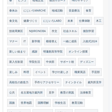
春
ビンゴ
地域交流
個別サポート
NEOキャリア
春休み
にじいろMARCHE
地域活動
音楽療法
食育
食文化
健康づくり
にじいろLABO
未来
仕事体験
木工
技術周東区
NIJIIRONOBA
作文
社会スキル
個別学習
マナー
IT
新学期
模様替え
一緒に成長
入校式2024
新しい始まり
感謝
明蓬館高等学院
オンライン授業
新入生歓迎
学院生活
中央部
サポート校
ディズニー
楽しみ
料理
イベント
学びの楽しさ
職業英語
手芸部
高校生の創造力
手作りアクセサリー
ナインタイル
裁判所見学
公共
名古屋地方裁判所
見学
教育の実践
法律教育
国旗
世界地図
国際理解
学校生活
教育活動