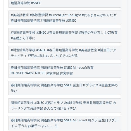
翔陽高等学院 #SNEC
#英会話教室 #体験型学習 #GreenLightRedLight #だるまさんが転んだ #
春日井翔陽高等学院 #明蓬館高等学校 #SNEC
#明蓬館高等学校 #SNEC #春日井翔陽高等学院 #数学の学び直し #ICT教育
#基礎から丁寧に
#明蓬館高等学校 #SNEC #春日井翔陽高等学院 #英会話教室 #誕生日アク
ティビティ #英語に親しむ #ことばでつながる
春日井翔陽高等学院 明蓬館高等学校 SNEC Minecraft教育
DUNGEONADVENTURE 体験学習 探究学習
春日井翔陽高等学院 明蓬館高等学校 SNEC 誕生日サプライズ #生徒主体の
学び
明蓬館高等学校 #SNEC #英語クラブ #体験型学習 春日井翔陽高等学院 カ
ラーリングで英語学習 みんなで助け合う学び
春日井翔陽高等学院 明蓬館高等学校 SNEC Minecraft 町クラ 誕生日サプラ
イズ 手作りお菓子 つよいこころ