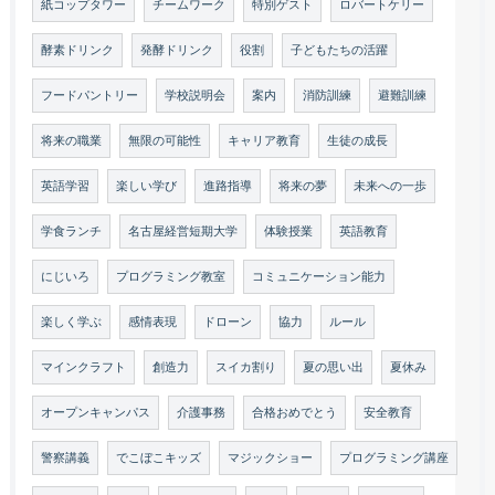
紙コップタワー
チームワーク
特別ゲスト
ロバートケリー
酵素ドリンク
発酵ドリンク
役割
子どもたちの活躍
フードパントリー
学校説明会
案内
消防訓練
避難訓練
将来の職業
無限の可能性
キャリア教育
生徒の成長
英語学習
楽しい学び
進路指導
将来の夢
未来への一歩
学食ランチ
名古屋経営短期大学
体験授業
英語教育
にじいろ
プログラミング教室
コミュニケーション能力
楽しく学ぶ
感情表現
ドローン
協力
ルール
マインクラフト
創造力
スイカ割り
夏の思い出
夏休み
オープンキャンパス
介護事務
合格おめでとう
安全教育
警察講義
でこぼこキッズ
マジックショー
プログラミング講座