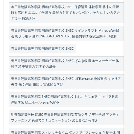
春日井翔陽高等学院 明蓬館高等学校 SNEC 保育講習 体験学習 将来の選択
肢を広げる みんなで学ぼう 表現力を育てる パンダたいそう にじいろアカ
デミー 特別講師
春日井翔陽高等学院 明蓬館高等学校 SNEC マインクラフト Minecraft体験
会 町クラ柳ヶ瀬 DUNGEONADVENTURE 協働的学び 探究活動 #ICT教育
春日井翔陽高等学院 明蓬館高等学校 SNEC
春日井翔陽高等学院 明蓬館高等学校 SNEC げんき牧場 ホースセラピー 体
験学習 中等部の学び 心の成長
春日井翔陽高等学院 明蓬館高等学校 SNEC LIFEterrasse 地域連携 キャリア
教育 働く体験 棚卸し 実践的な学び
春日井翔陽高等学院 SNEC 明蓬館高等学校 おしごとフェア キャリア教育
体験学習 吹上ホール 表示を縮小
明蓬館高等学校 SNEC 春日井翔陽高等学院 英語クラブ 英語学習 アクティ
ブラーニング 英語でコミュニケーション 楽しみながら学ぶ
春日井翔陽高等学院 ストレッチタイム ダンスでリフレッシュ 生徒主体 明