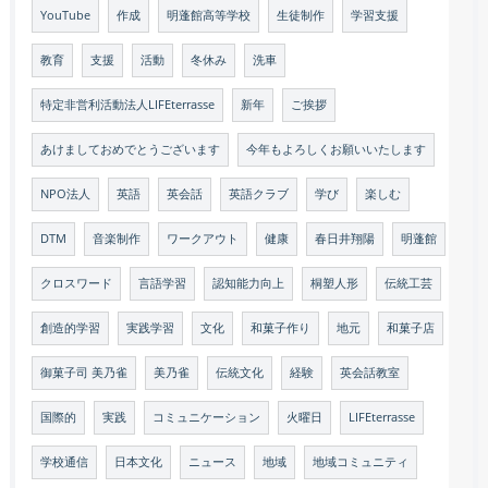
YouTube
作成
明蓬館高等学校
生徒制作
学習支援
教育
支援
活動
冬休み
洗車
特定非営利活動法人LIFEterrasse
新年
ご挨拶
あけましておめでとうございます
今年もよろしくお願いいたします
NPO法人
英語
英会話
英語クラブ
学び
楽しむ
DTM
音楽制作
ワークアウト
健康
春日井翔陽
明蓬館
クロスワード
言語学習
認知能力向上
桐塑人形
伝統工芸
創造的学習
実践学習
文化
和菓子作り
地元
和菓子店
御菓子司 美乃雀
美乃雀
伝統文化
経験
英会話教室
国際的
実践
コミュニケーション
火曜日
LIFEterrasse
学校通信
日本文化
ニュース
地域
地域コミュニティ