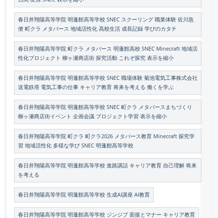
春日井翔陽高等学院 明蓬館高等学校 SNEC スクーリング 職業体験 佐川急
便 町クラ メタバース 地域活性化 高校生活 成長記録 学びのカタチ
春日井翔陽高等学院 町クラ メタバース 明蓬館高校 SNEC Minecraft 地域活
性化プロジェクト 柳ヶ瀬商店街 探究活動 これぞ探究 表示を縮小
春日井翔陽高等学院 明蓬館高等学校 SNEC 職場体験 菊池電気工事株式会社
送電鉄塔 電気工事の仕事 キャリア教育 将来を考える 働くを学ぶ
春日井翔陽高等学院 明蓬館高等学校 SNEC 町クラ メタバースまちづくり
柳ヶ瀬商店街イベント 企画会議 プロジェクト学習 表示を縮小
春日井翔陽高等学院 町クラ 町クラ2026 メタバース教育 Minecraft 探究学
習 地域活性化 多様な学び SNEC 明蓬館高等学校
春日井翔陽高等学院 明蓬館高等学校 進路講話 キャリア教育 自己理解 将来
を考える
春日井翔陽高等学院 明蓬館高等学校 生成AI講座 AI教育
春日井翔陽高等学院 明蓬館高等学校 ジンジブ 面接とマナー キャリア教育