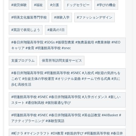
#就労体験
#福祉
#介護
ドッグセラピー
#学びの機会
#明美文化服装専門学校
#体験入学
#ファッションデザイン
#英語で表現しよう
#最高の1日
#春日井翔陽高等学院 #SDGs #循環型農業 #無農薬栽培 #農業体験 #NEO
キャリア #食育 #明蓬館高等学校 #snec
支援プログラム
保育所等訪問支援サービス
#春日井翔陽高等学院 #明蓬館高等学校 #SNEC #入校式 #歓迎の気持ちを
こめて #生徒主体の学校運営 #オリジナル楽曲 #チームで作る式典 #共に
歩む高校生活
#明蓬館高等学校 #SNEC #春日井翔陽高等学院 #入学ガイダンス #新しい
スタート #通信制高校 #個別最適な学び
#明蓬館高等学校 #SNEC #春日井翔陽高等学院 #英会話教室 #AllBasket #
アクティブラーニング #体験型英語
#町クラ #マインクラフト #DX教育 #創造的学び #明蓬館高等学校 #春日井