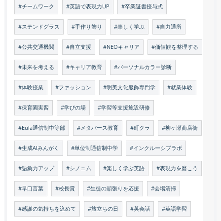
#チームワーク
#英語で表現力UP
#卒業証書授与式
#ステンドグラス
#手作り飾り
#楽しく学ぶ
#自力通所
#公共交通機関
#自立支援
#NEOキャリア
#価値観を整理する
#未来を考える
#キャリア教育
#パーソナルカラー診断
#体験授業
#ファッション
#明美文化服飾専門学
#就業体験
#保育園実習
#学びの場
#学習等支援施設研修
#Eula通信制中等部
#メタバース教育
#町クラ
#柳ヶ瀬商店街
#生成AIみんがく
#単位制通信制中学
#インクルーシブラボ
#語彙力アップ
#シノニム
#楽しく学ぶ英語
#表現力を磨こう
#早口言葉
#校長賞
#生徒の頑張りを応援
#会場清掃
#感謝の気持ちを込めて
#旅立ちの日
#英会話
#英語学習