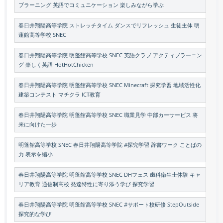
ブラーニング 英語でコミュニケーション 楽しみながら学ぶ
春日井翔陽高等学院 ストレッチタイム ダンスでリフレッシュ 生徒主体 明
蓬館高等学校 SNEC
春日井翔陽高等学院 明蓬館高等学校 SNEC 英語クラブ アクティブラーニン
グ 楽しく英語 HotHotChicken
春日井翔陽高等学院 明蓬館高等学校 SNEC Minecraft 探究学習 地域活性化
建築コンテスト マチクラ ICT教育
春日井翔陽高等学院 明蓬館高等学校 SNEC 職業見学 中部カーサービス 将
来に向けた一歩
明蓬館高等学校 SNEC 春日井翔陽高等学院 #探究学習 辞書ワーク ことばの
力 表示を縮小
春日井翔陽高等学院 明蓬館高等学校 SNEC DHフェス 歯科衛生士体験 キャ
リア教育 通信制高校 発達特性に寄り添う学び 探究学習
春日井翔陽高等学院 明蓬館高等学校 SNEC #サポート校研修 StepOutside
探究的な学び