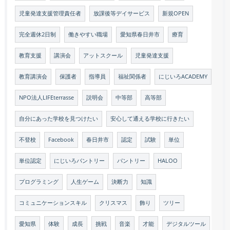
児童発達支援管理責任者
放課後等デイサービス
新規OPEN
完全週休2日制
働きやすい職場
愛知県春日井市
療育
教育支援
講演会
アットスクール
児童発達支援
教育講演会
保護者
指導員
福祉関係者
にじいろACADEMY
NPO法人LIFEterrasse
説明会
中等部
高等部
自分にあった学校を見つけたい
安心して通える学校に行きたい
不登校
Facebook
春日井市
認定
試験
単位
単位認定
にじいろパントリー
パントリー
HALOO
プログラミング
人生ゲーム
決断力
知識
コミュニケーションスキル
クリスマス
飾り
ツリー
愛知県
体験
成長
挑戦
音楽
才能
デジタルツール