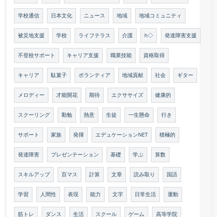
学校通信
日本文化
ニュース
地域
地域コミュニティ
被災地支援
学校
ライフテラス
介護
h◇
発達障害支援
不登校サポート
キャリア支援
職業技能
資格取得
キャリア
駄菓子
ボランティア
地域貢献
社会
ギター
メロディー
才能開花
期待
エクササイズ
健康的
スクーリング
勤勉
熱意
生徒
一生懸命
行き
サポート
家族
発揮
エデュケーションNET
積極的
発達障害
プレゼンテーション
基礎
学ぶ
算数
スキルアップ
百マス
計算
文章
読み取り
国語
学習
人間性
表現
能力
文字
日常生活
運動
筋トレ
ダンス
生活
スクール
ゲーム
高等学院