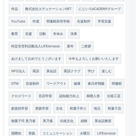
作品
株式会社エデュケーションNET
にじいろACADEMYグループ
YouTube
作成
明蓬館高等学校
生徒制作
学習支援
教育
支援
活動
冬休み
洗車
特定非営利活動法人LIFEterrasse
新年
ご挨拶
あけましておめでとうございます
今年もよろしくお願いいたします
NPO法人
英語
英会話
英語クラブ
学び
楽しむ
DTM
音楽制作
ワークアウト
健康
春日井翔陽
明蓬館
クロスワード
言語学習
認知能力向上
桐塑人形
伝統工芸
創造的学習
実践学習
文化
和菓子作り
地元
和菓子店
御菓子司 美乃雀
美乃雀
伝統文化
経験
英会話教室
国際的
実践
コミュニケーション
火曜日
LIFEterrasse