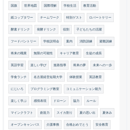
国旗
世界地図
国際理解
学校生活
教育活動
紙コップタワー
チームワーク
特別ゲスト
ロバートケリー
酵素ドリンク
発酵ドリンク
役割
子どもたちの活躍
フードパントリー
学校説明会
案内
消防訓練
避難訓練
将来の職業
無限の可能性
キャリア教育
生徒の成長
英語学習
楽しい学び
進路指導
将来の夢
未来への一歩
学食ランチ
名古屋経営短期大学
体験授業
英語教育
にじいろ
プログラミング教室
コミュニケーション能力
楽しく学ぶ
感情表現
ドローン
協力
ルール
マインクラフト
創造力
スイカ割り
夏の思い出
夏休み
オープンキャンパス
介護事務
合格おめでとう
安全教育