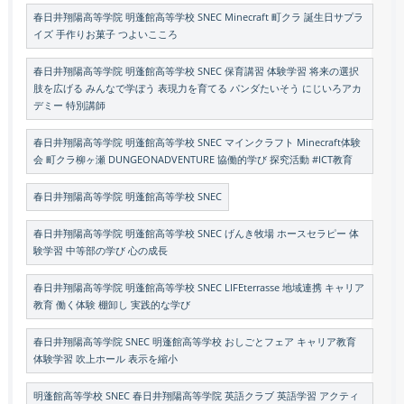
春日井翔陽高等学院 明蓬館高等学校 SNEC Minecraft 町クラ 誕生日サプラ
イズ 手作りお菓子 つよいこころ
春日井翔陽高等学院 明蓬館高等学校 SNEC 保育講習 体験学習 将来の選択
肢を広げる みんなで学ぼう 表現力を育てる パンダたいそう にじいろアカ
デミー 特別講師
春日井翔陽高等学院 明蓬館高等学校 SNEC マインクラフト Minecraft体験
会 町クラ柳ヶ瀬 DUNGEONADVENTURE 協働的学び 探究活動 #ICT教育
春日井翔陽高等学院 明蓬館高等学校 SNEC
春日井翔陽高等学院 明蓬館高等学校 SNEC げんき牧場 ホースセラピー 体
験学習 中等部の学び 心の成長
春日井翔陽高等学院 明蓬館高等学校 SNEC LIFEterrasse 地域連携 キャリア
教育 働く体験 棚卸し 実践的な学び
春日井翔陽高等学院 SNEC 明蓬館高等学校 おしごとフェア キャリア教育
体験学習 吹上ホール 表示を縮小
明蓬館高等学校 SNEC 春日井翔陽高等学院 英語クラブ 英語学習 アクティ