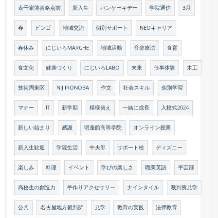
表千家薄茶略点前
新入生
パンケーキデー
学院通信
3月
春
ビンゴ
地域交流
個別サポート
NEOキャリア
春休み
にじいろMARCHE
地域活動
音楽療法
食育
食文化
健康づくり
にじいろLABO
未来
仕事体験
木工
技術周東区
NIJIIRONOBA
作文
社会スキル
個別学習
マナー
IT
新学期
模様替え
一緒に成長
入校式2024
新しい始まり
感謝
明蓬館高等学院
オンライン授業
新入生歓迎
学院生活
中央部
サポート校
ディズニー
楽しみ
料理
イベント
学びの楽しさ
職業英語
手芸部
高校生の創造力
手作りアクセサリー
ナインタイル
裁判所見学
公共
名古屋地方裁判所
見学
教育の実践
法律教育