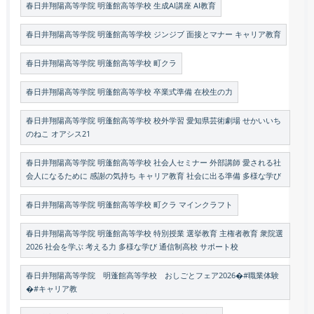
春日井翔陽高等学院 明蓬館高等学校 生成AI講座 AI教育
春日井翔陽高等学院 明蓬館高等学校 ジンジブ 面接とマナー キャリア教育
春日井翔陽高等学院 明蓬館高等学校 町クラ
春日井翔陽高等学院 明蓬館高等学校 卒業式準備 在校生の力
春日井翔陽高等学院 明蓬館高等学校 校外学習 愛知県芸術劇場 せかいいち
のねこ オアシス21
春日井翔陽高等学院 明蓬館高等学校 社会人セミナー 外部講師 愛される社
会人になるために 感謝の気持ち キャリア教育 社会に出る準備 多様な学び
春日井翔陽高等学院 明蓬館高等学校 町クラ マインクラフト
春日井翔陽高等学院 明蓬館高等学校 特別授業 選挙教育 主権者教育 衆院選
2026 社会を学ぶ 考える力 多様な学び 通信制高校 サポート校
春日井翔陽高等学院 明蓬館高等学校 おしごとフェア2026�#職業体験
�#キャリア教