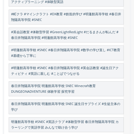
アクティブラーニング #体験型英語
#町クラ #マインクラフト #DX教育 #創造的学び #明蓬館高等学校 #春日井
翔陽高等学院 #SNEC
#英会話教室 #体験型学習 #GreenLightRedLight #だるまさんが転んだ #
春日井翔陽高等学院 #明蓬館高等学校 #SNEC
#明蓬館高等学校 #SNEC #春日井翔陽高等学院 #数学の学び直し #ICT教育
#基礎から丁寧に
#明蓬館高等学校 #SNEC #春日井翔陽高等学院 #英会話教室 #誕生日アク
ティビティ #英語に親しむ #ことばでつながる
春日井翔陽高等学院 明蓬館高等学校 SNEC Minecraft教育
DUNGEONADVENTURE 体験学習 探究学習
春日井翔陽高等学院 明蓬館高等学校 SNEC 誕生日サプライズ #生徒主体の
学び
明蓬館高等学校 #SNEC #英語クラブ #体験型学習 春日井翔陽高等学院 カ
ラーリングで英語学習 みんなで助け合う学び