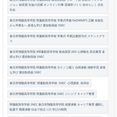
ジョン 校長賞 生徒の活躍 オンライン行事 居場所づくり 自分らしく 共生
社会
春日井翔陽高等学院 明蓬館高等学校 卒業式準備 RADWIMPS 正解 在校生
から卒業生へ 多様な学び 通信制高校 SNEC
春日井翔陽高等学院 明蓬館高等学校 卒業式 卒業証書授与式 ステンドグラ
ス
春日井翔陽高等学院 #明蓬館高等学校 救命講習 AED 心肺蘇生 防災教育 多
様な学び 通信制高校 SNEC
春日井翔陽高等学院 明蓬館高等学校 タケノコ掘り 自然体験 体験学習 多様
な学び 通信制高校 SNEC
春日井翔陽高等学院 明蓬館高等学校 SNEC 心理講座 依存症
春日井翔陽高等学院 明蓬館高等学校 SNEC ジンジブ キャリア教育
明蓬館高等学校 SNEC 春日井翔陽高等学院 就業体験 キャリア教育 棚卸し
駄菓子 職業体験 社会で役立つ力 学びの時間