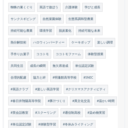
蜘蛛の巣くぐり
英語で遊ぼう
介護体験
学びと成長
サンクスギビング
自然菜園体験
生態系調和型農業
持続可能な農業
環境学習
脱炭素化
持続可能な未来
熱分解技術
ハロウィンパーティー
ケーキポップ
楽しい調理
手作りお菓子
ココトモ
ココトモファーム
体験型授業
共同生活
成長の瞬間
無欠席達成
単位認定試験
合理的配慮
協力と絆
#明蓬館高等学校
#SNEC
#英語クラブ
#楽しい英語学習
#クリスマスアクティビティ
#春日井翔陽高等学院
#豚汁づくり
#異文化交流
#温かい時間
#英会話教室
#スクーリング
#通信制高校
#染め物実習
#単位認定試験
#体験型学習
#冬休みライティング