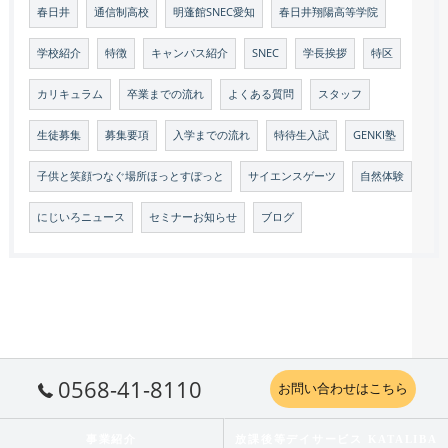
春日井
通信制高校
明蓬館SNEC愛知
春日井翔陽高等学院
学校紹介
特徴
キャンパス紹介
SNEC
学長挨拶
特区
カリキュラム
卒業までの流れ
よくある質問
スタッフ
生徒募集
募集要項
入学までの流れ
特待生入試
GENKI塾
子供と笑顔つなぐ場所ほっとすぽっと
サイエンスゲーツ
自然体験
にじいろニュース
セミナーお知らせ
ブログ
0568-41-8110
お問い合わせはこちら
事業紹介
放課後等デイサービス KATALIBA