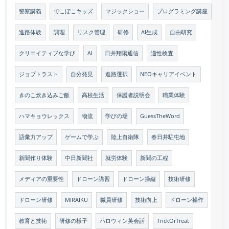
警察講義
でこぼこキッズ
マジックショー
プログラミング講座
進路体験
調理
リスク管理
研修
AI生成
自由研究
クリエイティブな学び
AI
日井翔陽通信
適性検査
ジョブトラスト
自分発見
進路選択
NEOキャリアイベント
きのこ炊き込みご飯
高校生活
保護者説明会
職業体験
ハマキョウレックス
物流
学びの場
GuessTheWord
語彙力アップ
ゲームで学ぶ
陸上自衛隊
春日井駐屯地
新聞作り体験
中日新聞社
就労体験
新聞の工程
メディアの重要性
ドローン講習
ドローン操縦
技術研修
ドローン研修
MIRAIKU
職員研修
技術向上
ドローン操作
教育と技術
研修の様子
ハロウィン英会話
TrickOrTreat