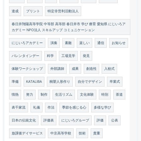
達成
プリント
特定非営利活動法人
春日井翔陽高等学院 中等部 高等部 春日井市 学び 療育 愛知県 にじいろア
カデミー NPO法人 スキルアップ コミュニケーション
にじいろアカデミー
演奏
素敵
楽しい
通信
お知らせ
バレンタインデー
科学
工場見学
発見
体験ワークショップ
外部講師
成果
創造性
入校式
準備
KATALIBA
桐塑人形作り
自分でデザイン
卒業式
情熱
努力
制作
生活リズム
文化体験
特別
茶道
表千家流
礼儀
作法
季節を感じる心
多様な学び
日本の伝統文化
評価表
にじいろグループ
評価
公表
放課後デイサービス
中京高等学校
技術
貴重