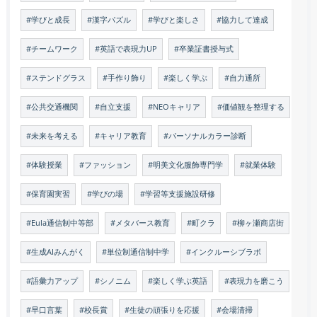
#学びと成長
#漢字パズル
#学びと楽しさ
#協力して達成
#チームワーク
#英語で表現力UP
#卒業証書授与式
#ステンドグラス
#手作り飾り
#楽しく学ぶ
#自力通所
#公共交通機関
#自立支援
#NEOキャリア
#価値観を整理する
#未来を考える
#キャリア教育
#パーソナルカラー診断
#体験授業
#ファッション
#明美文化服飾専門学
#就業体験
#保育園実習
#学びの場
#学習等支援施設研修
#Eula通信制中等部
#メタバース教育
#町クラ
#柳ヶ瀬商店街
#生成AIみんがく
#単位制通信制中学
#インクルーシブラボ
#語彙力アップ
#シノニム
#楽しく学ぶ英語
#表現力を磨こう
#早口言葉
#校長賞
#生徒の頑張りを応援
#会場清掃