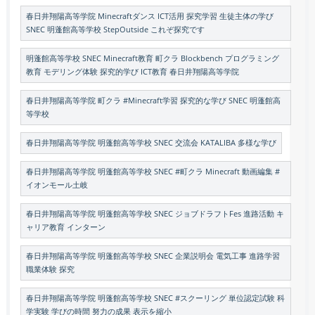
春日井翔陽高等学院 Minecraftダンス ICT活用 探究学習 生徒主体の学び
SNEC 明蓬館高等学校 StepOutside これぞ探究です
明蓬館高等学校 SNEC Minecraft教育 町クラ Blockbench プログラミング
教育 モデリング体験 探究的学び ICT教育 春日井翔陽高等学院
春日井翔陽高等学院 町クラ #Minecraft学習 探究的な学び SNEC 明蓬館高
等学校
春日井翔陽高等学院 明蓬館高等学校 SNEC 交流会 KATALIBA 多様な学び
春日井翔陽高等学院 明蓬館高等学校 SNEC #町クラ Minecraft 動画編集 #
イオンモール土岐
春日井翔陽高等学院 明蓬館高等学校 SNEC ジョブドラフトFes 進路活動 キ
ャリア教育 インターン
春日井翔陽高等学院 明蓬館高等学校 SNEC 企業説明会 電気工事 進路学習
職業体験 探究
春日井翔陽高等学院 明蓬館高等学校 SNEC #スクーリング 単位認定試験 科
学実験 学びの時間 努力の成果 表示を縮小