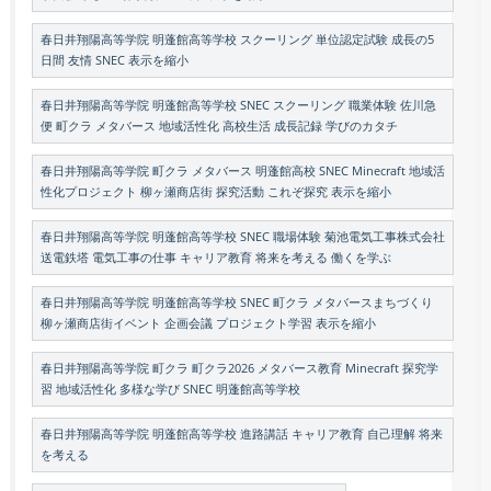
春日井翔陽高等学院 明蓬館高等学校 スクーリング 単位認定試験 成長の5
日間 友情 SNEC 表示を縮小
春日井翔陽高等学院 明蓬館高等学校 SNEC スクーリング 職業体験 佐川急
便 町クラ メタバース 地域活性化 高校生活 成長記録 学びのカタチ
春日井翔陽高等学院 町クラ メタバース 明蓬館高校 SNEC Minecraft 地域活
性化プロジェクト 柳ヶ瀬商店街 探究活動 これぞ探究 表示を縮小
春日井翔陽高等学院 明蓬館高等学校 SNEC 職場体験 菊池電気工事株式会社
送電鉄塔 電気工事の仕事 キャリア教育 将来を考える 働くを学ぶ
春日井翔陽高等学院 明蓬館高等学校 SNEC 町クラ メタバースまちづくり
柳ヶ瀬商店街イベント 企画会議 プロジェクト学習 表示を縮小
春日井翔陽高等学院 町クラ 町クラ2026 メタバース教育 Minecraft 探究学
習 地域活性化 多様な学び SNEC 明蓬館高等学校
春日井翔陽高等学院 明蓬館高等学校 進路講話 キャリア教育 自己理解 将来
を考える