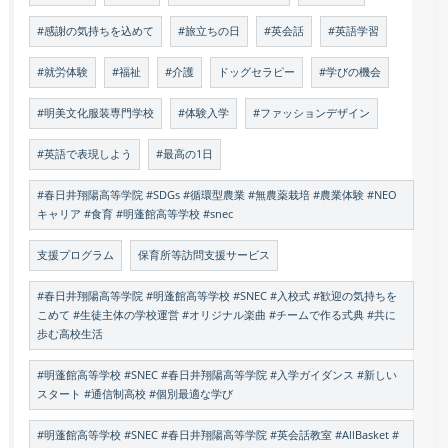
#感謝の気持ちを込めて
#旅立ちの日
#英会話
#英語学習
#就労体験
#福祉
#介護
ドッグセラピー
#学びの機会
#明美文化服装専門学校
#体験入学
#ファッションデザイン
#英語で表現しよう
#最高の1日
#春日井翔陽高等学院 #SDGs #循環型農業 #無農薬栽培 #農業体験 #NEO
キャリア #食育 #明蓬館高等学校 #snec
支援プログラム
保育所等訪問支援サービス
#春日井翔陽高等学院 #明蓬館高等学校 #SNEC #入校式 #歓迎の気持ちを
こめて #生徒主体の学校運営 #オリジナル楽曲 #チームで作る式典 #共に
歩む高校生活
#明蓬館高等学校 #SNEC #春日井翔陽高等学院 #入学ガイダンス #新しい
スタート #通信制高校 #個別最適な学び
#明蓬館高等学校 #SNEC #春日井翔陽高等学院 #英会話教室 #AllBasket #