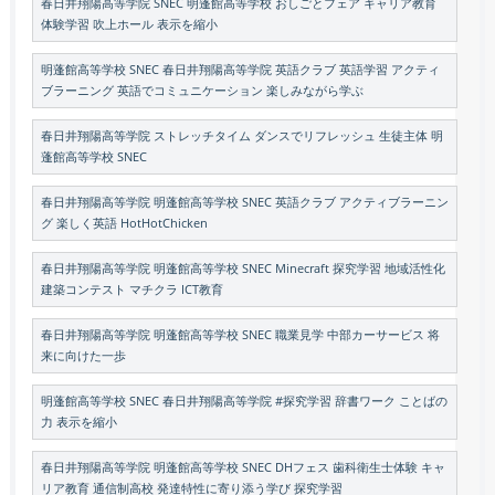
春日井翔陽高等学院 SNEC 明蓬館高等学校 おしごとフェア キャリア教育
体験学習 吹上ホール 表示を縮小
明蓬館高等学校 SNEC 春日井翔陽高等学院 英語クラブ 英語学習 アクティ
ブラーニング 英語でコミュニケーション 楽しみながら学ぶ
春日井翔陽高等学院 ストレッチタイム ダンスでリフレッシュ 生徒主体 明
蓬館高等学校 SNEC
春日井翔陽高等学院 明蓬館高等学校 SNEC 英語クラブ アクティブラーニン
グ 楽しく英語 HotHotChicken
春日井翔陽高等学院 明蓬館高等学校 SNEC Minecraft 探究学習 地域活性化
建築コンテスト マチクラ ICT教育
春日井翔陽高等学院 明蓬館高等学校 SNEC 職業見学 中部カーサービス 将
来に向けた一歩
明蓬館高等学校 SNEC 春日井翔陽高等学院 #探究学習 辞書ワーク ことばの
力 表示を縮小
春日井翔陽高等学院 明蓬館高等学校 SNEC DHフェス 歯科衛生士体験 キャ
リア教育 通信制高校 発達特性に寄り添う学び 探究学習