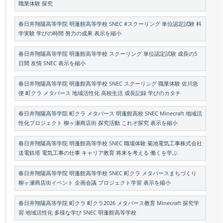
職業体験 探究
春日井翔陽高等学院 明蓬館高等学校 SNEC #スクーリング 単位認定試験 科
学実験 学びの時間 努力の成果 表示を縮小
春日井翔陽高等学院 明蓬館高等学校 スクーリング 単位認定試験 成長の5
日間 友情 SNEC 表示を縮小
春日井翔陽高等学院 明蓬館高等学校 SNEC スクーリング 職業体験 佐川急
便 町クラ メタバース 地域活性化 高校生活 成長記録 学びのカタチ
春日井翔陽高等学院 町クラ メタバース 明蓬館高校 SNEC Minecraft 地域活
性化プロジェクト 柳ヶ瀬商店街 探究活動 これぞ探究 表示を縮小
春日井翔陽高等学院 明蓬館高等学校 SNEC 職場体験 菊池電気工事株式会社
送電鉄塔 電気工事の仕事 キャリア教育 将来を考える 働くを学ぶ
春日井翔陽高等学院 明蓬館高等学校 SNEC 町クラ メタバースまちづくり
柳ヶ瀬商店街イベント 企画会議 プロジェクト学習 表示を縮小
春日井翔陽高等学院 町クラ 町クラ2026 メタバース教育 Minecraft 探究学
習 地域活性化 多様な学び SNEC 明蓬館高等学校