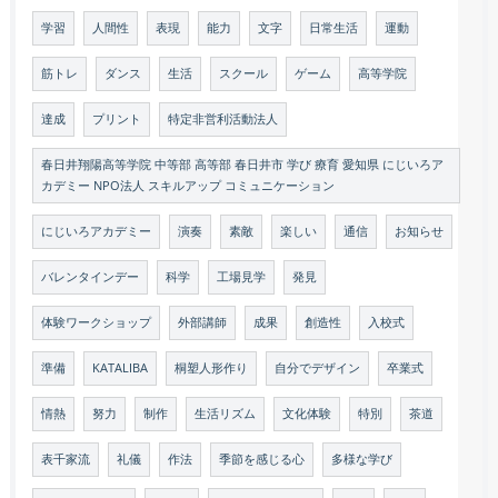
学習
人間性
表現
能力
文字
日常生活
運動
筋トレ
ダンス
生活
スクール
ゲーム
高等学院
達成
プリント
特定非営利活動法人
春日井翔陽高等学院 中等部 高等部 春日井市 学び 療育 愛知県 にじいろア
カデミー NPO法人 スキルアップ コミュニケーション
にじいろアカデミー
演奏
素敵
楽しい
通信
お知らせ
バレンタインデー
科学
工場見学
発見
体験ワークショップ
外部講師
成果
創造性
入校式
準備
KATALIBA
桐塑人形作り
自分でデザイン
卒業式
情熱
努力
制作
生活リズム
文化体験
特別
茶道
表千家流
礼儀
作法
季節を感じる心
多様な学び