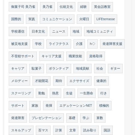
御菓子司 美乃雀
美乃雀
伝統文化
経験
英会話教室
国際的
実践
コミュニケーション
火曜日
LIFEterrasse
学校通信
日本文化
ニュース
地域
地域コミュニティ
被災地支援
学校
ライフテラス
介護
h◇
発達障害支援
不登校サポート
キャリア支援
職業技能
資格取得
キャリア
駄菓子
ボランティア
地域貢献
社会
ギター
メロディー
才能開花
期待
エクササイズ
健康的
スクーリング
勤勉
熱意
生徒
一生懸命
行き
サポート
家族
発揮
エデュケーションNET
積極的
発達障害
プレゼンテーション
基礎
学ぶ
算数
スキルアップ
百マス
計算
文章
読み取り
国語