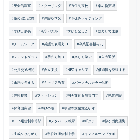
#英会話教室
#スクーリング
#通信制高校
#染め物実習
#単位認定試験
#体験型学習
#冬休みライティング
#学びと成長
#漢字パズル
#学びと楽しさ
#協力して達成
#チームワーク
#英語で表現力UP
#卒業証書授与式
#ステンドグラス
#手作り飾り
#楽しく学ぶ
#自力通所
#公共交通機関
#自立支援
#NEOキャリア
#価値観を整理する
#未来を考える
#キャリア教育
#パーソナルカラー診断
#体験授業
#ファッション
#明美文化服飾専門学
#就業体験
#保育園実習
#学びの場
#学習等支援施設研修
#Eula通信制中等部
#メタバース教育
#町クラ
#柳ヶ瀬商店街
#生成AIみんがく
#単位制通信制中学
#インクルーシブラボ