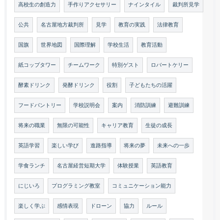
高校生の創造力
手作りアクセサリー
ナインタイル
裁判所見学
公共
名古屋地方裁判所
見学
教育の実践
法律教育
国旗
世界地図
国際理解
学校生活
教育活動
紙コップタワー
チームワーク
特別ゲスト
ロバートケリー
酵素ドリンク
発酵ドリンク
役割
子どもたちの活躍
フードパントリー
学校説明会
案内
消防訓練
避難訓練
将来の職業
無限の可能性
キャリア教育
生徒の成長
英語学習
楽しい学び
進路指導
将来の夢
未来への一歩
学食ランチ
名古屋経営短期大学
体験授業
英語教育
にじいろ
プログラミング教室
コミュニケーション能力
楽しく学ぶ
感情表現
ドローン
協力
ルール