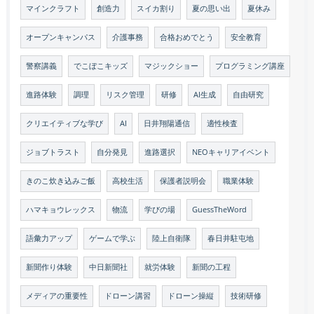
マインクラフト
創造力
スイカ割り
夏の思い出
夏休み
オープンキャンパス
介護事務
合格おめでとう
安全教育
警察講義
でこぼこキッズ
マジックショー
プログラミング講座
進路体験
調理
リスク管理
研修
AI生成
自由研究
クリエイティブな学び
AI
日井翔陽通信
適性検査
ジョブトラスト
自分発見
進路選択
NEOキャリアイベント
きのこ炊き込みご飯
高校生活
保護者説明会
職業体験
ハマキョウレックス
物流
学びの場
GuessTheWord
語彙力アップ
ゲームで学ぶ
陸上自衛隊
春日井駐屯地
新聞作り体験
中日新聞社
就労体験
新聞の工程
メディアの重要性
ドローン講習
ドローン操縦
技術研修