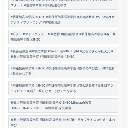
スタート #通信制高校 #個別最適な学び
#明蓬館高等学校 #SNEC #春日井翔陽高等学院 #英会話教室 #AllBasket #
アクティブラーニング #体験型英語
#町クラ #マインクラフト #DX教育 #創造的学び #明蓬館高等学校 #春日井
翔陽高等学院 #SNEC
#英会話教室 #体験型学習 #GreenLightRedLight #だるまさんが転んだ #
春日井翔陽高等学院 #明蓬館高等学校 #SNEC
#明蓬館高等学校 #SNEC #春日井翔陽高等学院 #数学の学び直し #ICT教育
#基礎から丁寧に
#明蓬館高等学校 #SNEC #春日井翔陽高等学院 #英会話教室 #誕生日アク
ティビティ #英語に親しむ #ことばでつながる
春日井翔陽高等学院 明蓬館高等学校 SNEC Minecraft教育
DUNGEONADVENTURE 体験学習 探究学習
春日井翔陽高等学院 明蓬館高等学校 SNEC 誕生日サプライズ #生徒主体の
学び