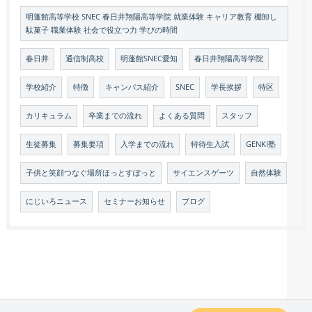
明蓬館高等学校 SNEC 春日井翔陽高等学院 就業体験 キャリア教育 棚卸し
駄菓子 職業体験 社会で役立つ力 学びの時間
春日井
通信制高校
明蓬館SNEC愛知
春日井翔陽高等学院
学校紹介
特徴
キャンパス紹介
SNEC
学長挨拶
特区
カリキュラム
卒業までの流れ
よくある質問
スタッフ
生徒募集
募集要項
入学までの流れ
特待生入試
GENKI塾
子供と笑顔つなぐ場所ほっとすぽっと
サイエンスゲーツ
自然体験
にじいろニュース
セミナーお知らせ
ブログ