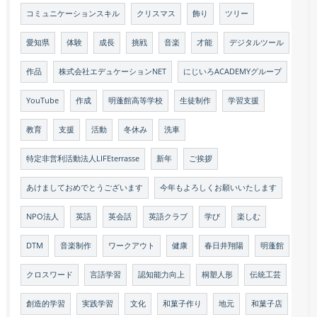
コミュニケーションスキル
クリスマス
飾り
ツリー
愛知県
体験
成長
挑戦
音楽
才能
デジタルツール
作品
株式会社エデュケーションNET
にじいろACADEMYグループ
YouTube
作成
明蓬館高等学校
生徒制作
学習支援
教育
支援
活動
冬休み
洗車
特定非営利活動法人LIFEterrasse
新年
ご挨拶
あけましておめでとうございます
今年もよろしくお願いいたします
NPO法人
英語
英会話
英語クラブ
学び
楽しむ
DTM
音楽制作
ワークアウト
健康
春日井翔陽
明蓬館
クロスワード
言語学習
認知能力向上
桐塑人形
伝統工芸
創造的学習
実践学習
文化
和菓子作り
地元
和菓子店