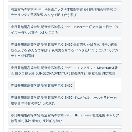
明蓬館高等学校 #SNEC #英語クラブ #体験型学習 春日井翔陽高等学院 カ
ラーリングで英語学習 みんなで助け合う学び
春日井翔陽高等学院 明蓬館高等学校 SNEC Minecraft 町クラ 誕生日サプラ
イズ 手作りお菓子 つよいこころ
春日井翔陽高等学院 明蓬館高等学校 SNEC 保育講習 体験学習 将来の選択
肢を広げる みんなで学ぼう 表現力を育てる パンダたいそう にじいろアカ
デミー 特別講師
春日井翔陽高等学院 明蓬館高等学校 SNEC マインクラフト Minecraft体験
会 町クラ柳ヶ瀬 DUNGEONADVENTURE 協働的学び 探究活動 #ICT教育
春日井翔陽高等学院 明蓬館高等学校 SNEC
春日井翔陽高等学院 明蓬館高等学校 SNEC げんき牧場 ホースセラピー 体
験学習 中等部の学び 心の成長
春日井翔陽高等学院 明蓬館高等学校 SNEC LIFEterrasse 地域連携 キャリア
教育 働く体験 棚卸し 実践的な学び