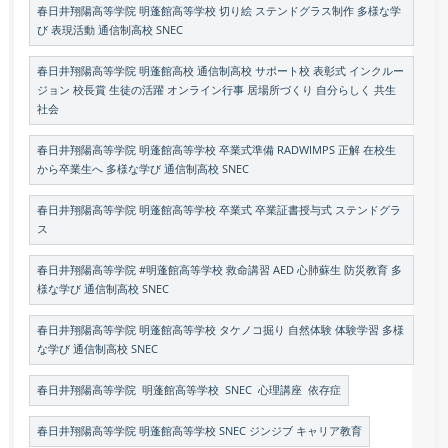
春日井翔陽高等学院 明蓬館高等学校 切り絵 ステンドグラス制作 多様な学
び 表現活動 通信制高校 SNEC
春日井翔陽高等学院 明蓬館高校 通信制高校 サポート校 表彰式 インクルー
ジョン 校長賞 生徒の活躍 オンライン行事 居場所づくり 自分らしく 共生
社会
春日井翔陽高等学院 明蓬館高等学校 卒業式準備 RADWIMPS 正解 在校生
から卒業生へ 多様な学び 通信制高校 SNEC
春日井翔陽高等学院 明蓬館高等学校 卒業式 卒業証書授与式 ステンドグラ
ス
春日井翔陽高等学院 #明蓬館高等学校 救命講習 AED 心肺蘇生 防災教育 多
様な学び 通信制高校 SNEC
春日井翔陽高等学院 明蓬館高等学校 タケノコ掘り 自然体験 体験学習 多様
な学び 通信制高校 SNEC
春日井翔陽高等学院 明蓬館高等学校 SNEC 心理講座 依存症
春日井翔陽高等学院 明蓬館高等学校 SNEC ジンジブ キャリア教育