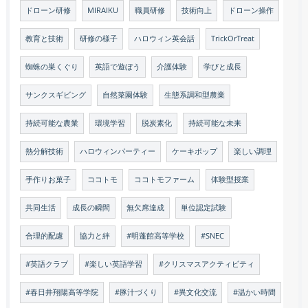
ドローン研修
MIRAIKU
職員研修
技術向上
ドローン操作
教育と技術
研修の様子
ハロウィン英会話
TrickOrTreat
蜘蛛の巣くぐり
英語で遊ぼう
介護体験
学びと成長
サンクスギビング
自然菜園体験
生態系調和型農業
持続可能な農業
環境学習
脱炭素化
持続可能な未来
熱分解技術
ハロウィンパーティー
ケーキポップ
楽しい調理
手作りお菓子
ココトモ
ココトモファーム
体験型授業
共同生活
成長の瞬間
無欠席達成
単位認定試験
合理的配慮
協力と絆
#明蓬館高等学校
#SNEC
#英語クラブ
#楽しい英語学習
#クリスマスアクティビティ
#春日井翔陽高等学院
#豚汁づくり
#異文化交流
#温かい時間