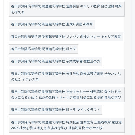
春日井翔陽高等学院 明蓬館高等学校 進路講話 キャリア教育 自己理解 将来
を考える
春日井翔陽高等学院 明蓬館高等学校 生成AI講座 AI教育
春日井翔陽高等学院 明蓬館高等学校 ジンジブ 面接とマナー キャリア教育
春日井翔陽高等学院 明蓬館高等学校 町クラ
春日井翔陽高等学院 明蓬館高等学校 卒業式準備 在校生の力
春日井翔陽高等学院 明蓬館高等学校 校外学習 愛知県芸術劇場 せかいいち
のねこ オアシス21
春日井翔陽高等学院 明蓬館高等学校 社会人セミナー 外部講師 愛される社
会人になるために 感謝の気持ち キャリア教育 社会に出る準備 多様な学び
春日井翔陽高等学院 明蓬館高等学校 町クラ マインクラフト
春日井翔陽高等学院 明蓬館高等学校 特別授業 選挙教育 主権者教育 衆院選
2026 社会を学ぶ 考える力 多様な学び 通信制高校 サポート校