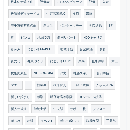
日本の伝統文化
評価表
にじいろグループ
評価
公表
放課後デイサービス
中京高等学校
技術
貴重
表千家薄茶略点前
新入生
パンケーキデー
学院通信
3月
春
ビンゴ
地域交流
個別サポート
NEOキャリア
春休み
にじいろMARCHE
地域活動
音楽療法
食育
食文化
健康づくり
にじいろLABO
未来
仕事体験
木工
技術周東区
NIJIIRONOBA
作文
社会スキル
個別学習
マナー
IT
新学期
模様替え
一緒に成長
入校式2024
新しい始まり
感謝
明蓬館高等学院
オンライン授業
新入生歓迎
学院生活
中央部
サポート校
ディズニー
楽しみ
料理
イベント
学びの楽しさ
職業英語
手芸部