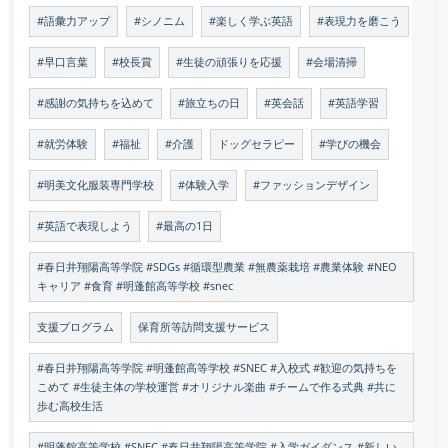
#語彙力アップ
#シノニム
#楽しく学ぶ英語
#表現力を磨こう
#早口言葉
#校長賞
#生徒の頑張りを応援
#会場清掃
#感謝の気持ちを込めて
#旅立ちの日
#英会話
#英語学習
#就労体験
#福祉
#介護
ドッグセラピー
#学びの機会
#明美文化服装専門学校
#体験入学
#ファッションデザイン
#英語で表現しよう
#最高の1日
#春日井翔陽高等学院 #SDGs #循環型農業 #無農薬栽培 #農業体験 #NEO
キャリア #食育 #明蓬館高等学校 #snec
支援プログラム
保育所等訪問支援サービス
#春日井翔陽高等学院 #明蓬館高等学校 #SNEC #入校式 #歓迎の気持ちを
こめて #生徒主体の学校運営 #オリジナル楽曲 #チームで作る式典 #共に
歩む高校生活
#明蓬館高等学校 #SNEC #春日井翔陽高等学院 #入学ガイダンス #新しい