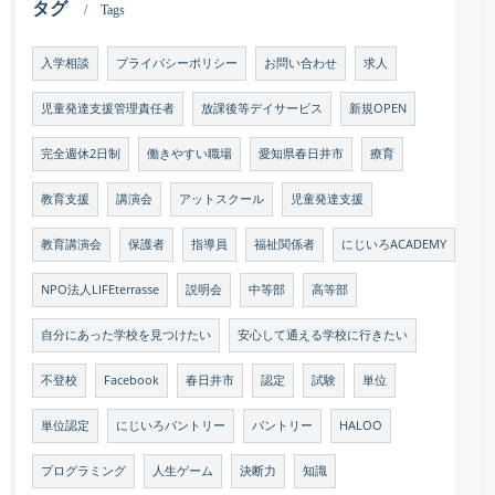
タグ
Tags
入学相談
プライバシーポリシー
お問い合わせ
求人
児童発達支援管理責任者
放課後等デイサービス
新規OPEN
完全週休2日制
働きやすい職場
愛知県春日井市
療育
教育支援
講演会
アットスクール
児童発達支援
教育講演会
保護者
指導員
福祉関係者
にじいろACADEMY
NPO法人LIFEterrasse
説明会
中等部
高等部
自分にあった学校を見つけたい
安心して通える学校に行きたい
不登校
Facebook
春日井市
認定
試験
単位
単位認定
にじいろパントリー
パントリー
HALOO
プログラミング
人生ゲーム
決断力
知識