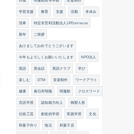
作成
明蓬館高等学校
生徒制作
学習支援
教育
支援
活動
冬休み
洗車
特定非営利活動法人LIFEterrasse
新年
ご挨拶
あけましておめでとうございます
今年もよろしくお願いいたします
NPO法人
英語
英会話
英語クラブ
学び
楽しむ
DTM
音楽制作
ワークアウト
健康
春日井翔陽
明蓬館
クロスワード
言語学習
認知能力向上
桐塑人形
伝統工芸
創造的学習
実践学習
文化
和菓子作り
地元
和菓子店