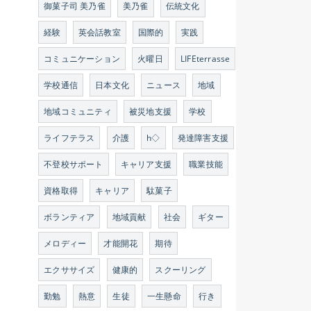
御菓子司 美乃雀
美乃雀
伝統文化
経験
英会話教室
国際的
実践
コミュニケーション
火曜日
LIFEterrasse
学校通信
日本文化
ニュース
地域
地域コミュニティ
被災地支援
学校
ライフテラス
介護
h◇
発達障害支援
不登校サポート
キャリア支援
職業技能
資格取得
キャリア
駄菓子
ボランティア
地域貢献
社会
ギター
メロディー
才能開花
期待
エクササイズ
健康的
スクーリング
勤勉
熱意
生徒
一生懸命
行き