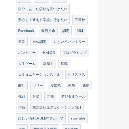
自分にあった学校を見つけたい
安心して通える学校に行きたい
不登校
Facebook
春日井市
認定
試験
単位
単位認定
にじいろパントリー
パントリー
HALOO
プログラミング
人生ゲーム
決断力
知識
コミュニケーションスキル
クリスマス
飾り
ツリー
愛知県
体験
成長
挑戦
音楽
才能
デジタルツール
作品
株式会社エデュケーションNET
にじいろACADEMYグループ
YouTube