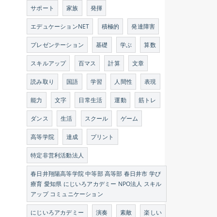
サポート
家族
発揮
エデュケーションNET
積極的
発達障害
プレゼンテーション
基礎
学ぶ
算数
スキルアップ
百マス
計算
文章
読み取り
国語
学習
人間性
表現
能力
文字
日常生活
運動
筋トレ
ダンス
生活
スクール
ゲーム
高等学院
達成
プリント
特定非営利活動法人
春日井翔陽高等学院 中等部 高等部 春日井市 学び
療育 愛知県 にじいろアカデミー NPO法人 スキル
アップ コミュニケーション
にじいろアカデミー
演奏
素敵
楽しい