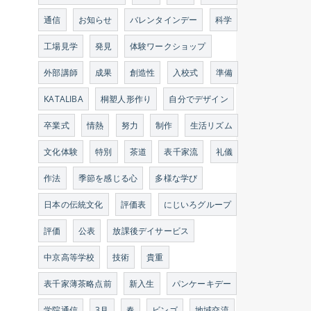
通信
お知らせ
バレンタインデー
科学
工場見学
発見
体験ワークショップ
外部講師
成果
創造性
入校式
準備
KATALIBA
桐塑人形作り
自分でデザイン
卒業式
情熱
努力
制作
生活リズム
文化体験
特別
茶道
表千家流
礼儀
作法
季節を感じる心
多様な学び
日本の伝統文化
評価表
にじいろグループ
評価
公表
放課後デイサービス
中京高等学校
技術
貴重
表千家薄茶略点前
新入生
パンケーキデー
学院通信
3月
春
ビンゴ
地域交流