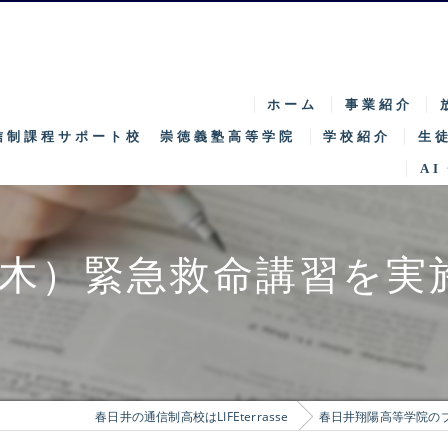
ホーム
事業紹介
信制課程サポート校 崇徳義塾高等学院
学校紹介
生
AI
特徴
募
キャンパス紹介
入
日（木）緊急救命講習を実
SNEC
特
学院長挨拶
特区
春日井の通信制高校はLIFEterrasse
春日井翔陽高等学院の
カリキュラム