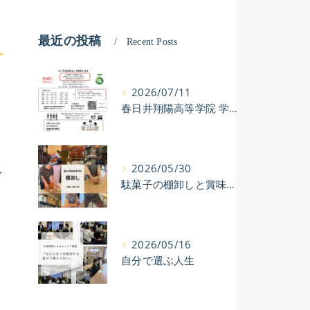
2023年度 事業所における自己評価結果（公表）
2024年度 保護者等
最近の投稿
Recent Posts
2024年度 事業所に
2025年 支援プログラム
2026/07/11
春日井翔陽高等学院 学校説明会開催！
2024年度 自己評価総
2024年度 事業者評価
し
2026/05/30
駄菓子の棚卸しと賞味期限チェック
2024年度 訪問施設先
2024年度 保護者評価
2026/05/16
自分で選ぶ人生