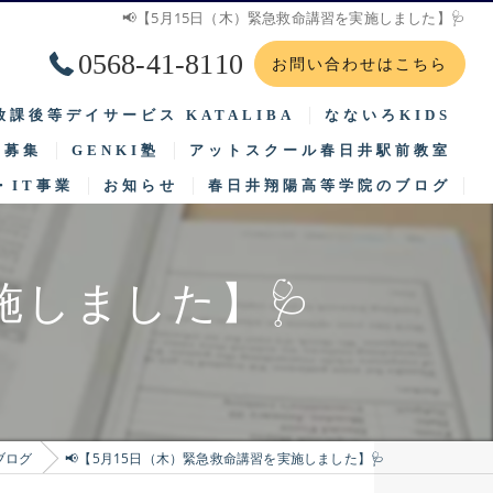
📢【5月15日（木）緊急救命講習を実施しました】🩺
0568-41-8110
お問い合わせはこちら
放課後等デイサービス KATALIBA
なないろKIDS
徒募集
GENKI塾
アットスクール春日井駅前教室
2025年度 保護者等からの評価集計結果（公表）
2025年度 保護者等
・IT事業
お知らせ
春日井翔陽高等学院のブログ
集要項
子供と笑顔つなぐ場所ほっとすぽっと
2025年度 事業所における自己評価結果（公表）
2025年度 事業所に
学までの流れ
サイエンスゲーツ
2026年 支援プログラム
2026年 支援プログラム
施しました】🩺
待生入試
自然体験
2024年度 保護者等からの評価集計結果（公表）
2025年度 自己評価総
2024年度 事業所における自己評価結果（公表）
2025年度 事業者評価
2025年 支援プログラム
2025年度 訪問施設先
ブログ
📢【5月15日（木）緊急救命講習を実施しました】🩺
2023年度 保護者等からの評価集計結果（公表）
2025年度 保護者評価