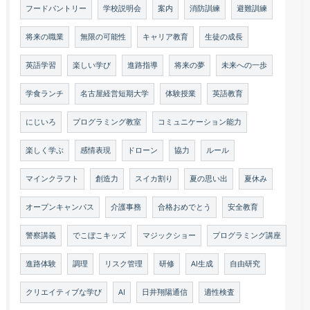
フードパントリー
学校説明会
案内
消防訓練
避難訓練
将来の職業
無限の可能性
キャリア教育
生徒の成長
英語学習
楽しい学び
進路指導
将来の夢
未来への一歩
学食ランチ
名古屋経営短期大学
体験授業
英語教育
にじいろ
プログラミング教室
コミュニケーション能力
楽しく学ぶ
感情表現
ドローン
協力
ルール
マインクラフト
創造力
スイカ割り
夏の思い出
夏休み
オープンキャンパス
介護事務
合格おめでとう
安全教育
警察講義
でこぼこキッズ
マジックショー
プログラミング講座
進路体験
調理
リスク管理
研修
AI生成
自由研究
クリエイティブな学び
AI
日井翔陽通信
適性検査