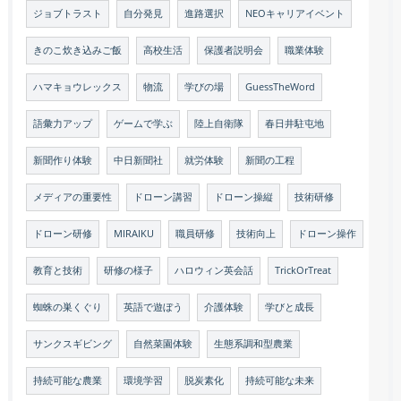
ジョブトラスト
自分発見
進路選択
NEOキャリアイベント
きのこ炊き込みご飯
高校生活
保護者説明会
職業体験
ハマキョウレックス
物流
学びの場
GuessTheWord
語彙力アップ
ゲームで学ぶ
陸上自衛隊
春日井駐屯地
新聞作り体験
中日新聞社
就労体験
新聞の工程
メディアの重要性
ドローン講習
ドローン操縦
技術研修
ドローン研修
MIRAIKU
職員研修
技術向上
ドローン操作
教育と技術
研修の様子
ハロウィン英会話
TrickOrTreat
蜘蛛の巣くぐり
英語で遊ぼう
介護体験
学びと成長
サンクスギビング
自然菜園体験
生態系調和型農業
持続可能な農業
環境学習
脱炭素化
持続可能な未来