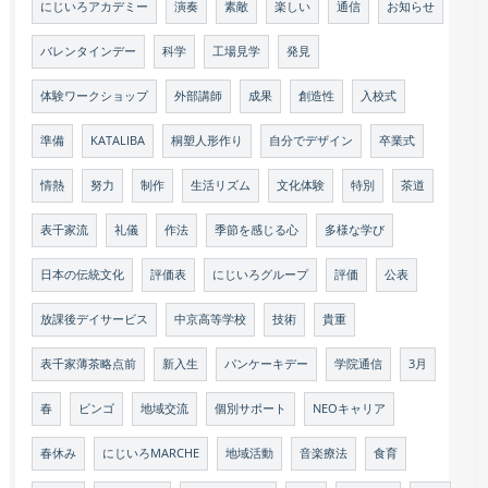
にじいろアカデミー
演奏
素敵
楽しい
通信
お知らせ
バレンタインデー
科学
工場見学
発見
体験ワークショップ
外部講師
成果
創造性
入校式
準備
KATALIBA
桐塑人形作り
自分でデザイン
卒業式
情熱
努力
制作
生活リズム
文化体験
特別
茶道
表千家流
礼儀
作法
季節を感じる心
多様な学び
日本の伝統文化
評価表
にじいろグループ
評価
公表
放課後デイサービス
中京高等学校
技術
貴重
表千家薄茶略点前
新入生
パンケーキデー
学院通信
3月
春
ビンゴ
地域交流
個別サポート
NEOキャリア
春休み
にじいろMARCHE
地域活動
音楽療法
食育