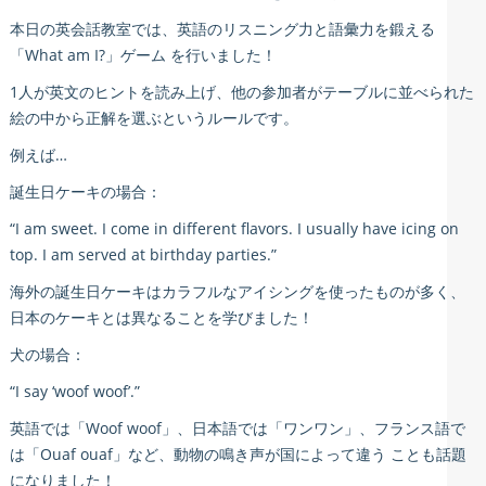
本日の英会話教室では、英語のリスニング力と語彙力を鍛える
「What am I?」ゲーム を行いました！
1人が英文のヒントを読み上げ、他の参加者がテーブルに並べられた
絵の中から正解を選ぶというルールです。
例えば…
誕生日ケーキの場合：
“I am sweet. I come in different flavors. I usually have icing on
top. I am served at birthday parties.”
海外の誕生日ケーキはカラフルなアイシングを使ったものが多く、
日本のケーキとは異なることを学びました！
犬の場合：
“I say ‘woof woof’.”
英語では「Woof woof」、日本語では「ワンワン」、フランス語で
は「Ouaf ouaf」など、動物の鳴き声が国によって違う ことも話題
になりました！