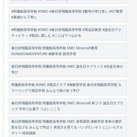
#明蓬館高等学校 #SNEC #春日井翔陽高等学院 #数学の学び直し #ICT教育
#基礎から丁寧に
#明蓬館高等学校 #SNEC #春日井翔陽高等学院 #英会話教室 #誕生日アク
ティビティ #英語に親しむ #ことばでつながる
春日井翔陽高等学院 明蓬館高等学校 SNEC Minecraft教育
DUNGEONADVENTURE 体験学習 探究学習
春日井翔陽高等学院 明蓬館高等学校 SNEC 誕生日サプライズ #生徒主体の
学び
明蓬館高等学校 #SNEC #英語クラブ #体験型学習 春日井翔陽高等学院 カ
ラーリングで英語学習 みんなで助け合う学び
春日井翔陽高等学院 明蓬館高等学校 SNEC Minecraft 町クラ 誕生日サプラ
イズ 手作りお菓子 つよいこころ
春日井翔陽高等学院 明蓬館高等学校 SNEC 保育講習 体験学習 将来の選択
肢を広げる みんなで学ぼう 表現力を育てる パンダたいそう にじいろアカ
デミー 特別講師