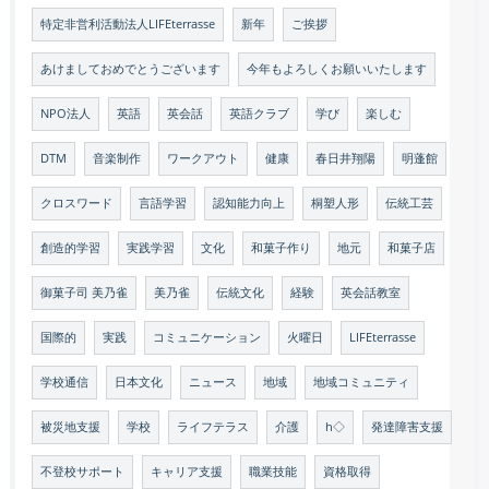
特定非営利活動法人LIFEterrasse
新年
ご挨拶
あけましておめでとうございます
今年もよろしくお願いいたします
NPO法人
英語
英会話
英語クラブ
学び
楽しむ
DTM
音楽制作
ワークアウト
健康
春日井翔陽
明蓬館
クロスワード
言語学習
認知能力向上
桐塑人形
伝統工芸
創造的学習
実践学習
文化
和菓子作り
地元
和菓子店
御菓子司 美乃雀
美乃雀
伝統文化
経験
英会話教室
国際的
実践
コミュニケーション
火曜日
LIFEterrasse
学校通信
日本文化
ニュース
地域
地域コミュニティ
被災地支援
学校
ライフテラス
介護
h◇
発達障害支援
不登校サポート
キャリア支援
職業技能
資格取得