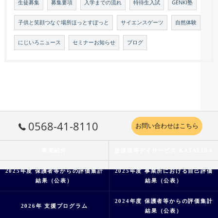
生徒募集
募集要項
入学までの流れ
特待生入試
GENKI塾
子供と笑顔つなぐ場所ほっとすぽっと
サイエンスゲーツ
自然体験
にじいろニュース
セミナーお知らせ
ブログ
0568-41-8110
お問い合わせはこちら
事業紹介
放課後等デイサービス KATALIBA
2025年度 保護者等からの評価集計
2025年度 事業所における自己評価
結果（公表）
結果（公表）
2024年度 保護者等からの評価集計
2026年 支援プログラム
結果（公表）