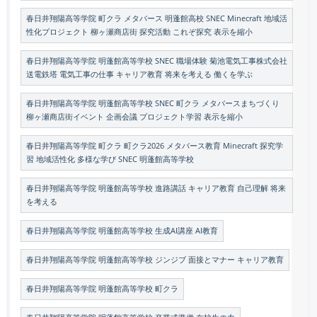
春日井翔陽高等学院 町クラ メタバース 明蓬館高校 SNEC Minecraft 地域活
性化プロジェクト 柳ヶ瀬商店街 探究活動 これぞ探究 表示を縮小
春日井翔陽高等学院 明蓬館高等学校 SNEC 職場体験 菊池電気工事株式会社
送電鉄塔 電気工事の仕事 キャリア教育 将来を考える 働くを学ぶ
春日井翔陽高等学院 明蓬館高等学校 SNEC 町クラ メタバースまちづくり
柳ヶ瀬商店街イベント 企画会議 プロジェクト学習 表示を縮小
春日井翔陽高等学院 町クラ 町クラ2026 メタバース教育 Minecraft 探究学
習 地域活性化 多様な学び SNEC 明蓬館高等学校
春日井翔陽高等学院 明蓬館高等学校 進路講話 キャリア教育 自己理解 将来
を考える
春日井翔陽高等学院 明蓬館高等学校 生成AI講座 AI教育
春日井翔陽高等学院 明蓬館高等学校 ジンジブ 面接とマナー キャリア教育
春日井翔陽高等学院 明蓬館高等学校 町クラ