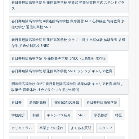
春日井翔陽高等学院 明蓬館高等学校 卒業式 卒業証書授与式 ステンドグラ
ス
春日井翔陽高等学院 #明蓬館高等学校 救命講習 AED 心肺蘇生 防災教育 多
様な学び 通信制高校 SNEC
春日井翔陽高等学院 明蓬館高等学校 タケノコ掘り 自然体験 体験学習 多様
な学び 通信制高校 SNEC
春日井翔陽高等学院 明蓬館高等学校 SNEC 心理講座 依存症
春日井翔陽高等学院 明蓬館高等学校 SNEC ジンジブ キャリア教育
明蓬館高等学校 SNEC 春日井翔陽高等学院 就業体験 キャリア教育 棚卸し
駄菓子 職業体験 社会で役立つ力 学びの時間
春日井
通信制高校
明蓬館SNEC愛知
春日井翔陽高等学院
学校紹介
特徴
キャンパス紹介
SNEC
学長挨拶
特区
カリキュラム
卒業までの流れ
よくある質問
スタッフ