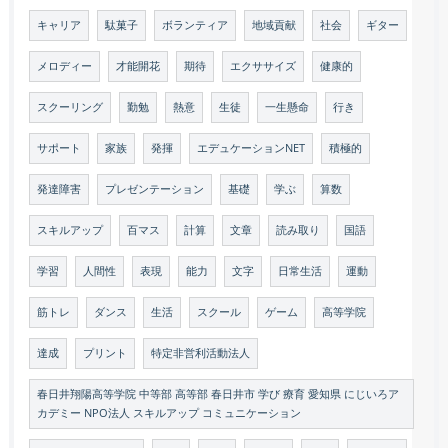
キャリア
駄菓子
ボランティア
地域貢献
社会
ギター
メロディー
才能開花
期待
エクササイズ
健康的
スクーリング
勤勉
熱意
生徒
一生懸命
行き
サポート
家族
発揮
エデュケーションNET
積極的
発達障害
プレゼンテーション
基礎
学ぶ
算数
スキルアップ
百マス
計算
文章
読み取り
国語
学習
人間性
表現
能力
文字
日常生活
運動
筋トレ
ダンス
生活
スクール
ゲーム
高等学院
達成
プリント
特定非営利活動法人
春日井翔陽高等学院 中等部 高等部 春日井市 学び 療育 愛知県 にじいろア
カデミー NPO法人 スキルアップ コミュニケーション