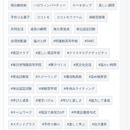
熱分解技術
ハロウィンパーティー
ケーキポップ
楽しい調理
手作りお菓子
ココトモ
ココトモファーム
体験型授業
共同生活
成長の瞬間
無欠席達成
単位認定試験
合理的配慮
協力と絆
#明蓬館高等学校
#SNEC
#英語クラブ
#楽しい英語学習
#クリスマスアクティビティ
#春日井翔陽高等学院
#豚汁づくり
#異文化交流
#温かい時間
#英会話教室
#スクーリング
#通信制高校
#染め物実習
#単位認定試験
#体験型学習
#冬休みライティング
#学びと成長
#漢字パズル
#学びと楽しさ
#協力して達成
#チームワーク
#英語で表現力UP
#卒業証書授与式
#ステンドグラス
#手作り飾り
#楽しく学ぶ
#自力通所