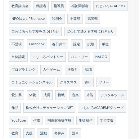
教育講演会
保護者
指導員
福祉関係者
にじいろACADEMY
NPO法人LIFEterrasse
説明会
中等部
高等部
自分にあった学校を見つけたい
安心して通える学校に行きたい
不登校
Facebook
春日井市
認定
試験
単位
単位認定
にじいろパントリー
パントリー
HALOO
プログラミング
人生ゲーム
決断力
知識
コミュニケーションスキル
クリスマス
飾り
ツリー
愛知県
体験
成長
挑戦
音楽
才能
デジタルツール
作品
株式会社エデュケーションNET
にじいろACADEMYグループ
YouTube
作成
明蓬館高等学校
生徒制作
学習支援
教育
支援
活動
冬休み
洗車