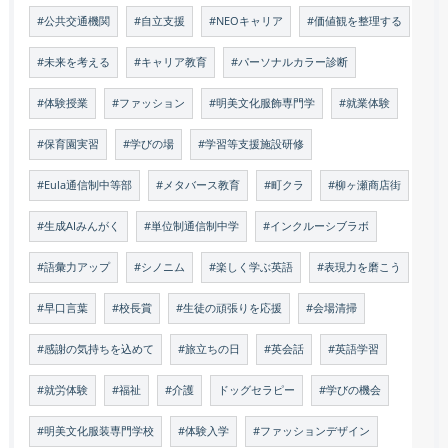
#公共交通機関
#自立支援
#NEOキャリア
#価値観を整理する
#未来を考える
#キャリア教育
#パーソナルカラー診断
#体験授業
#ファッション
#明美文化服飾専門学
#就業体験
#保育園実習
#学びの場
#学習等支援施設研修
#Eula通信制中等部
#メタバース教育
#町クラ
#柳ヶ瀬商店街
#生成AIみんがく
#単位制通信制中学
#インクルーシブラボ
#語彙力アップ
#シノニム
#楽しく学ぶ英語
#表現力を磨こう
#早口言葉
#校長賞
#生徒の頑張りを応援
#会場清掃
#感謝の気持ちを込めて
#旅立ちの日
#英会話
#英語学習
#就労体験
#福祉
#介護
ドッグセラピー
#学びの機会
#明美文化服装専門学校
#体験入学
#ファッションデザイン