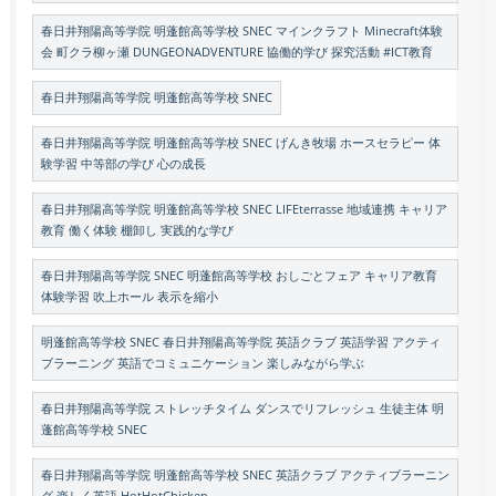
春日井翔陽高等学院 明蓬館高等学校 SNEC マインクラフト Minecraft体験
会 町クラ柳ヶ瀬 DUNGEONADVENTURE 協働的学び 探究活動 #ICT教育
春日井翔陽高等学院 明蓬館高等学校 SNEC
春日井翔陽高等学院 明蓬館高等学校 SNEC げんき牧場 ホースセラピー 体
験学習 中等部の学び 心の成長
春日井翔陽高等学院 明蓬館高等学校 SNEC LIFEterrasse 地域連携 キャリア
教育 働く体験 棚卸し 実践的な学び
春日井翔陽高等学院 SNEC 明蓬館高等学校 おしごとフェア キャリア教育
体験学習 吹上ホール 表示を縮小
明蓬館高等学校 SNEC 春日井翔陽高等学院 英語クラブ 英語学習 アクティ
ブラーニング 英語でコミュニケーション 楽しみながら学ぶ
春日井翔陽高等学院 ストレッチタイム ダンスでリフレッシュ 生徒主体 明
蓬館高等学校 SNEC
春日井翔陽高等学院 明蓬館高等学校 SNEC 英語クラブ アクティブラーニン