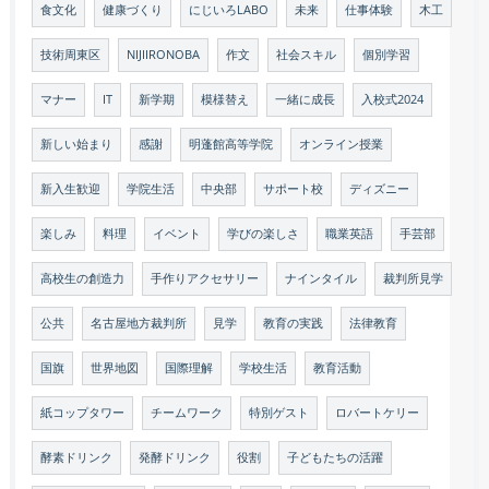
食文化
健康づくり
にじいろLABO
未来
仕事体験
木工
技術周東区
NIJIIRONOBA
作文
社会スキル
個別学習
マナー
IT
新学期
模様替え
一緒に成長
入校式2024
新しい始まり
感謝
明蓬館高等学院
オンライン授業
新入生歓迎
学院生活
中央部
サポート校
ディズニー
楽しみ
料理
イベント
学びの楽しさ
職業英語
手芸部
高校生の創造力
手作りアクセサリー
ナインタイル
裁判所見学
公共
名古屋地方裁判所
見学
教育の実践
法律教育
国旗
世界地図
国際理解
学校生活
教育活動
紙コップタワー
チームワーク
特別ゲスト
ロバートケリー
酵素ドリンク
発酵ドリンク
役割
子どもたちの活躍