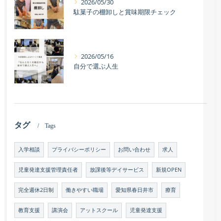
2026/05/30
駄菓子の棚卸しと賞味期限チェック
2026/05/16
自分で選ぶ人生
タグ
Tags
入学相談
プライバシーポリシー
お問い合わせ
求人
児童発達支援管理責任者
放課後等デイサービス
新規OPEN
完全週休2日制
働きやすい職場
愛知県春日井市
療育
教育支援
講演会
アットスクール
児童発達支援