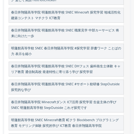
グ 楽しく英語 HotHotChicken
春日井翔陽高等学院 明蓬館高等学校 SNEC Minecraft 探究学習 地域活性化
建築コンテスト マチクラ ICT教育
春日井翔陽高等学院 明蓬館高等学校 SNEC 職業見学 中部カーサービス 将
来に向けた一歩
明蓬館高等学校 SNEC 春日井翔陽高等学院 #探究学習 辞書ワーク ことばの
力 表示を縮小
春日井翔陽高等学院 明蓬館高等学校 SNEC DHフェス 歯科衛生士体験 キャ
リア教育 通信制高校 発達特性に寄り添う学び 探究学習
春日井翔陽高等学院 明蓬館高等学校 SNEC #サポート校研修 StepOutside
探究的な学び
春日井翔陽高等学院 Minecraftダンス ICT活用 探究学習 生徒主体の学び
SNEC 明蓬館高等学校 StepOutside これぞ探究です
明蓬館高等学校 SNEC Minecraft教育 町クラ Blockbench プログラミング
教育 モデリング体験 探究的学び ICT教育 春日井翔陽高等学院