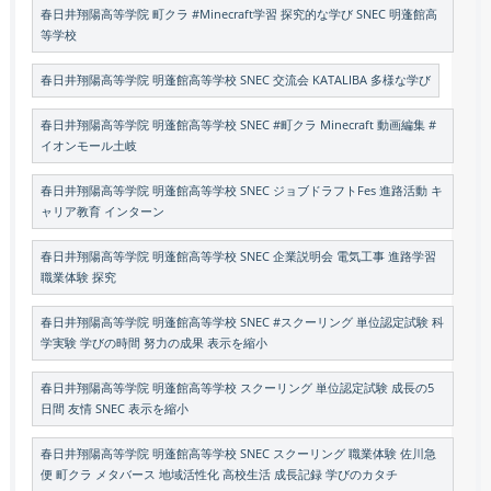
春日井翔陽高等学院 町クラ #Minecraft学習 探究的な学び SNEC 明蓬館高
等学校
春日井翔陽高等学院 明蓬館高等学校 SNEC 交流会 KATALIBA 多様な学び
春日井翔陽高等学院 明蓬館高等学校 SNEC #町クラ Minecraft 動画編集 #
イオンモール土岐
春日井翔陽高等学院 明蓬館高等学校 SNEC ジョブドラフトFes 進路活動 キ
ャリア教育 インターン
春日井翔陽高等学院 明蓬館高等学校 SNEC 企業説明会 電気工事 進路学習
職業体験 探究
春日井翔陽高等学院 明蓬館高等学校 SNEC #スクーリング 単位認定試験 科
学実験 学びの時間 努力の成果 表示を縮小
春日井翔陽高等学院 明蓬館高等学校 スクーリング 単位認定試験 成長の5
日間 友情 SNEC 表示を縮小
春日井翔陽高等学院 明蓬館高等学校 SNEC スクーリング 職業体験 佐川急
便 町クラ メタバース 地域活性化 高校生活 成長記録 学びのカタチ