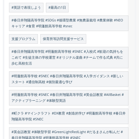
#英語で表現しよう
#最高の1日
#春日井翔陽高等学院 #SDGs #循環型農業 #無農薬栽培 #農業体験 #NEO
キャリア #食育 #明蓬館高等学校 #snec
支援プログラム
保育所等訪問支援サービス
#春日井翔陽高等学院 #明蓬館高等学校 #SNEC #入校式 #歓迎の気持ちを
こめて #生徒主体の学校運営 #オリジナル楽曲 #チームで作る式典 #共に
歩む高校生活
#明蓬館高等学校 #SNEC #春日井翔陽高等学院 #入学ガイダンス #新しい
スタート #通信制高校 #個別最適な学び
#明蓬館高等学校 #SNEC #春日井翔陽高等学院 #英会話教室 #AllBasket #
アクティブラーニング #体験型英語
#町クラ #マインクラフト #DX教育 #創造的学び #明蓬館高等学校 #春日井
翔陽高等学院 #SNEC
#英会話教室 #体験型学習 #GreenLightRedLight #だるまさんが転んだ #
春日井翔陽高等学院 #明蓬館高等学校 #SNEC