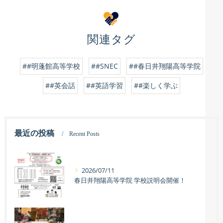
関連タグ
##明蓬館高等学校
##SNEC
##春日井翔陽高等学院
##英会話
##英語学習
##楽しく学ぶ
最近の投稿
Recent Posts
2026/07/11
春日井翔陽高等学院 学校説明会開催！