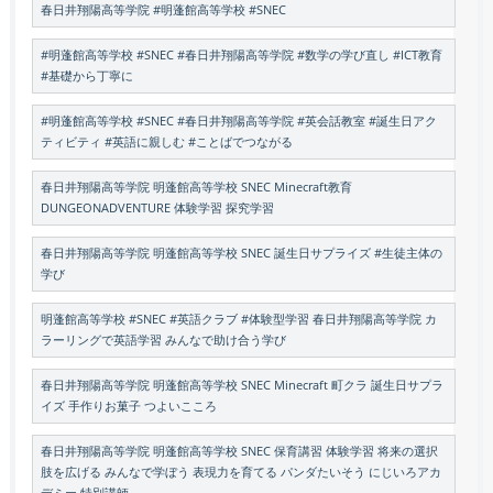
春日井翔陽高等学院 #明蓬館高等学校 #SNEC
#明蓬館高等学校 #SNEC #春日井翔陽高等学院 #数学の学び直し #ICT教育
#基礎から丁寧に
#明蓬館高等学校 #SNEC #春日井翔陽高等学院 #英会話教室 #誕生日アク
ティビティ #英語に親しむ #ことばでつながる
春日井翔陽高等学院 明蓬館高等学校 SNEC Minecraft教育
DUNGEONADVENTURE 体験学習 探究学習
春日井翔陽高等学院 明蓬館高等学校 SNEC 誕生日サプライズ #生徒主体の
学び
明蓬館高等学校 #SNEC #英語クラブ #体験型学習 春日井翔陽高等学院 カ
ラーリングで英語学習 みんなで助け合う学び
春日井翔陽高等学院 明蓬館高等学校 SNEC Minecraft 町クラ 誕生日サプラ
イズ 手作りお菓子 つよいこころ
春日井翔陽高等学院 明蓬館高等学校 SNEC 保育講習 体験学習 将来の選択
肢を広げる みんなで学ぼう 表現力を育てる パンダたいそう にじいろアカ