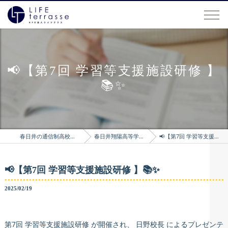
📢【第7回 学習等支援施設研修 】
📚✨
春日井の通信制高校はLIFEterrasse
春日井翔陽高等学院のブログ
📢【第7回 学習等支援施設研修 】📚✨
📢【第7回 学習等支援施設研修 】📚✨
2025/02/19
第7回 学習等支援施設研修 が開催され、 日野校長 によるプレゼンテ