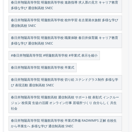
春日井翔陽高等学院 明蓬館高等学校 進路指導 求人票の見方 キャリア教育
多様な学び 通信制高校 SNEC
春日井翔陽高等学院 明蓬館高等学校 校外学習 名古屋港水族館 多様な学び
通信制高校 SNEC
春日井翔陽高等学院 明蓬館高等学校 職業体験 春日井保育園 キャリア教育
多様な学び 通信制高校 SNEC
#春日井翔陽高等学院 #明蓬館高等学校 #卒業式 表示を縮小
春日井翔陽高等学院 明蓬館高等学校 卒業式
春日井翔陽高等学院 明蓬館高等学校 切り絵 ステンドグラス制作 多様な学
び 表現活動 通信制高校 SNEC
春日井翔陽高等学院 明蓬館高校 通信制高校 サポート校 表彰式 インクルー
ジョン 校長賞 生徒の活躍 オンライン行事 居場所づくり 自分らしく 共生
社会
春日井翔陽高等学院 明蓬館高等学校 卒業式準備 RADWIMPS 正解 在校生
から卒業生へ 多様な学び 通信制高校 SNEC