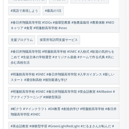
#英語で表現しよう
#最高の1日
#春日井翔陽高等学院 #SDGs #循環型農業 #無農薬栽培 #農業体験 #NEO
キャリア #食育 #明蓬館高等学校 #snec
支援プログラム
保育所等訪問支援サービス
#春日井翔陽高等学院 #明蓬館高等学校 #SNEC #入校式 #歓迎の気持ちを
こめて #生徒主体の学校運営 #オリジナル楽曲 #チームで作る式典 #共に
歩む高校生活
#明蓬館高等学校 #SNEC #春日井翔陽高等学院 #入学ガイダンス #新しい
スタート #通信制高校 #個別最適な学び
#明蓬館高等学校 #SNEC #春日井翔陽高等学院 #英会話教室 #AllBasket #
アクティブラーニング #体験型英語
#町クラ #マインクラフト #DX教育 #創造的学び #明蓬館高等学校 #春日井
翔陽高等学院 #SNEC
#英会話教室 #体験型学習 #GreenLightRedLight #だるまさんが転んだ #