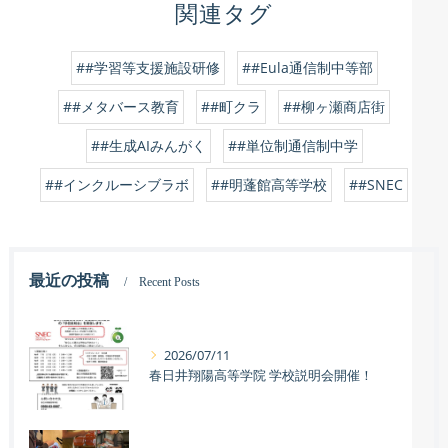
関連タグ
##学習等支援施設研修
##Eula通信制中等部
##メタバース教育
##町クラ
##柳ヶ瀬商店街
##生成AIみんがく
##単位制通信制中学
##インクルーシブラボ
##明蓬館高等学校
##SNEC
最近の投稿
Recent Posts
2026/07/11
春日井翔陽高等学院 学校説明会開催！