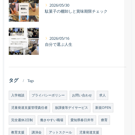
2026/05/30
駄菓子の棚卸しと賞味期限チェック
2026/05/16
自分で選ぶ人生
タグ
Tags
入学相談
プライバシーポリシー
お問い合わせ
求人
児童発達支援管理責任者
放課後等デイサービス
新規OPEN
完全週休2日制
働きやすい職場
愛知県春日井市
療育
教育支援
講演会
アットスクール
児童発達支援