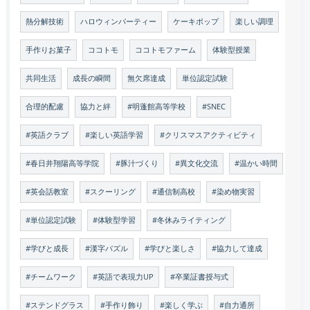
熱分解技術
ハロウィンパーティー
ケーキポップ
楽しい調理
手作りお菓子
ココトモ
ココトモファーム
体験型授業
共同生活
成長の瞬間
無欠席達成
単位認定試験
合理的配慮
協力と絆
#明蓬館高等学校
#SNEC
#英語クラブ
#楽しい英語学習
#クリスマスアクティビティ
#春日井翔陽高等学院
#豚汁づくり
#異文化交流
#温かい時間
#英会話教室
#スクーリング
#通信制高校
#染め物実習
#単位認定試験
#体験型学習
#冬休みライティング
#学びと成長
#漢字パズル
#学びと楽しさ
#協力して達成
#チームワーク
#英語で表現力UP
#卒業証書授与式
#ステンドグラス
#手作り飾り
#楽しく学ぶ
#自力通所