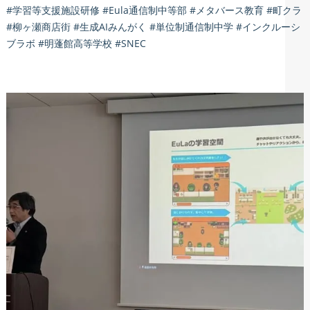
#学習等支援施設研修 #Eula通信制中等部 #メタバース教育 #町クラ
#柳ヶ瀬商店街 #生成AIみんがく #単位制通信制中学 #インクルーシ
ブラボ #明蓬館高等学校 #SNEC