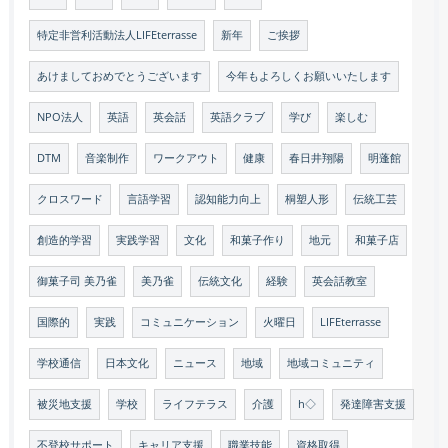
特定非営利活動法人LIFEterrasse
新年
ご挨拶
あけましておめでとうございます
今年もよろしくお願いいたします
NPO法人
英語
英会話
英語クラブ
学び
楽しむ
DTM
音楽制作
ワークアウト
健康
春日井翔陽
明蓬館
クロスワード
言語学習
認知能力向上
桐塑人形
伝統工芸
創造的学習
実践学習
文化
和菓子作り
地元
和菓子店
御菓子司 美乃雀
美乃雀
伝統文化
経験
英会話教室
国際的
実践
コミュニケーション
火曜日
LIFEterrasse
学校通信
日本文化
ニュース
地域
地域コミュニティ
被災地支援
学校
ライフテラス
介護
h◇
発達障害支援
不登校サポート
キャリア支援
職業技能
資格取得