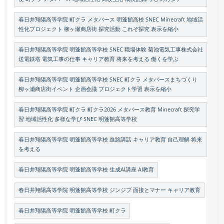
春日井翔陽高等学院 町クラ メタバース 明蓬館高校 SNEC Minecraft 地域活
性化プロジェクト 柳ヶ瀬商店街 探究活動 これぞ探究 表示を縮小
春日井翔陽高等学院 明蓬館高等学校 SNEC 職場体験 菊池電気工事株式会社
送電鉄塔 電気工事の仕事 キャリア教育 将来を考える 働くを学ぶ
春日井翔陽高等学院 明蓬館高等学校 SNEC 町クラ メタバースまちづくり
柳ヶ瀬商店街イベント 企画会議 プロジェクト学習 表示を縮小
春日井翔陽高等学院 町クラ 町クラ2026 メタバース教育 Minecraft 探究学
習 地域活性化 多様な学び SNEC 明蓬館高等学校
春日井翔陽高等学院 明蓬館高等学校 進路講話 キャリア教育 自己理解 将来
を考える
春日井翔陽高等学院 明蓬館高等学校 生成AI講座 AI教育
春日井翔陽高等学院 明蓬館高等学校 ジンジブ 面接とマナー キャリア教育
春日井翔陽高等学院 明蓬館高等学校 町クラ