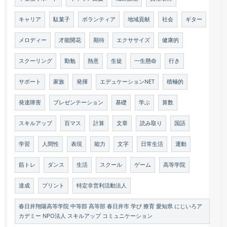
キャリア
駄菓子
ボランティア
地域貢献
社会
ギター
メロディー
才能開花
期待
エクササイズ
健康的
スクーリング
勤勉
熱意
生徒
一生懸命
行き
サポート
家族
発揮
エデュケーションNET
積極的
発達障害
プレゼンテーション
基礎
学ぶ
算数
スキルアップ
百マス
計算
文章
読み取り
国語
学習
人間性
表現
能力
文字
日常生活
運動
筋トレ
ダンス
生活
スクール
ゲーム
高等学院
達成
プリント
特定非営利活動法人
春日井翔陽高等学院 中等部 高等部 春日井市 学び 療育 愛知県 にじいろア
カデミー NPO法人 スキルアップ コミュニケーション