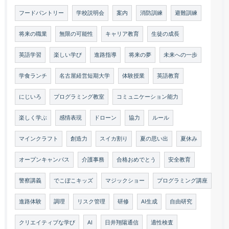
フードパントリー
学校説明会
案内
消防訓練
避難訓練
将来の職業
無限の可能性
キャリア教育
生徒の成長
英語学習
楽しい学び
進路指導
将来の夢
未来への一歩
学食ランチ
名古屋経営短期大学
体験授業
英語教育
にじいろ
プログラミング教室
コミュニケーション能力
楽しく学ぶ
感情表現
ドローン
協力
ルール
マインクラフト
創造力
スイカ割り
夏の思い出
夏休み
オープンキャンパス
介護事務
合格おめでとう
安全教育
警察講義
でこぼこキッズ
マジックショー
プログラミング講座
進路体験
調理
リスク管理
研修
AI生成
自由研究
クリエイティブな学び
AI
日井翔陽通信
適性検査