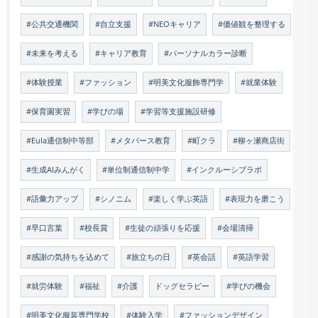
#公共交通機関
#自立支援
#NEOキャリア
#価値観を整理する
#未来を考える
#キャリア教育
#パーソナルカラー診断
#体験授業
#ファッション
#明美文化服飾専門学
#就業体験
#保育園実習
#学びの場
#学習等支援施設研修
#Eula通信制中等部
#メタバース教育
#町クラ
#柳ヶ瀬商店街
#生成AIみんがく
#単位制通信制中学
#インクルーシブラボ
#語彙力アップ
#シノニム
#楽しく学ぶ英語
#表現力を磨こう
#早口言葉
#校長賞
#生徒の頑張りを応援
#会場清掃
#感謝の気持ちを込めて
#旅立ちの日
#英会話
#英語学習
#就労体験
#福祉
#介護
ドッグセラピー
#学びの機会
#明美文化服装専門学校
#体験入学
#ファッションデザイン