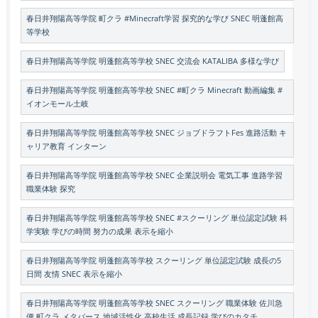
春日井翔陽高等学院 町クラ #Minecraft学習 探究的な学び SNEC 明蓬館高
等学校
春日井翔陽高等学院 明蓬館高等学校 SNEC 交流会 KATALIBA 多様な学び
春日井翔陽高等学院 明蓬館高等学校 SNEC #町クラ Minecraft 動画編集 #
イオンモール土岐
春日井翔陽高等学院 明蓬館高等学校 SNEC ジョブドラフトFes 進路活動 キ
ャリア教育 インターン
春日井翔陽高等学院 明蓬館高等学校 SNEC 企業説明会 電気工事 進路学習
職業体験 探究
春日井翔陽高等学院 明蓬館高等学校 SNEC #スクーリング 単位認定試験 科
学実験 学びの時間 努力の成果 表示を縮小
春日井翔陽高等学院 明蓬館高等学校 スクーリング 単位認定試験 成長の5
日間 友情 SNEC 表示を縮小
春日井翔陽高等学院 明蓬館高等学校 SNEC スクーリング 職業体験 佐川急
便 町クラ メタバース 地域活性化 高校生活 成長記録 学びのカタチ