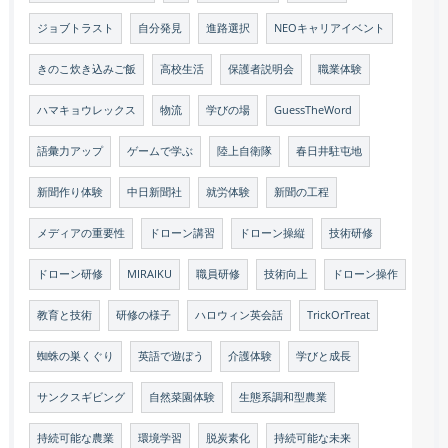
ジョブトラスト
自分発見
進路選択
NEOキャリアイベント
きのこ炊き込みご飯
高校生活
保護者説明会
職業体験
ハマキョウレックス
物流
学びの場
GuessTheWord
語彙力アップ
ゲームで学ぶ
陸上自衛隊
春日井駐屯地
新聞作り体験
中日新聞社
就労体験
新聞の工程
メディアの重要性
ドローン講習
ドローン操縦
技術研修
ドローン研修
MIRAIKU
職員研修
技術向上
ドローン操作
教育と技術
研修の様子
ハロウィン英会話
TrickOrTreat
蜘蛛の巣くぐり
英語で遊ぼう
介護体験
学びと成長
サンクスギビング
自然菜園体験
生態系調和型農業
持続可能な農業
環境学習
脱炭素化
持続可能な未来