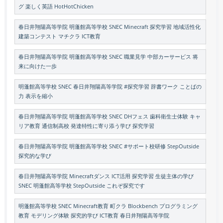
グ 楽しく英語 HotHotChicken
春日井翔陽高等学院 明蓬館高等学校 SNEC Minecraft 探究学習 地域活性化
建築コンテスト マチクラ ICT教育
春日井翔陽高等学院 明蓬館高等学校 SNEC 職業見学 中部カーサービス 将
来に向けた一歩
明蓬館高等学校 SNEC 春日井翔陽高等学院 #探究学習 辞書ワーク ことばの
力 表示を縮小
春日井翔陽高等学院 明蓬館高等学校 SNEC DHフェス 歯科衛生士体験 キャ
リア教育 通信制高校 発達特性に寄り添う学び 探究学習
春日井翔陽高等学院 明蓬館高等学校 SNEC #サポート校研修 StepOutside
探究的な学び
春日井翔陽高等学院 Minecraftダンス ICT活用 探究学習 生徒主体の学び
SNEC 明蓬館高等学校 StepOutside これぞ探究です
明蓬館高等学校 SNEC Minecraft教育 町クラ Blockbench プログラミング
教育 モデリング体験 探究的学び ICT教育 春日井翔陽高等学院