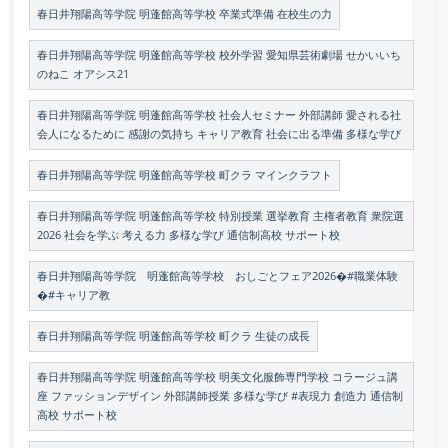
春日井翔陽高等学院 明蓬館高等学校 卒業式準備 在校生の力
春日井翔陽高等学院 明蓬館高等学校 校外学習 愛知県芸術劇場 せかいいち
のねこ オアシス21
春日井翔陽高等学院 明蓬館高等学校 社会人セミナー 外部講師 愛される社
会人になるために 感謝の気持ち キャリア教育 社会に出る準備 多様な学び
春日井翔陽高等学院 明蓬館高等学校 町クラ マインクラフト
春日井翔陽高等学院 明蓬館高等学校 特別授業 選挙教育 主権者教育 衆院選
2026 社会を学ぶ 考える力 多様な学び 通信制高校 サポート校
春日井翔陽高等学院 明蓬館高等学校 おしごとフェア2026�#職業体験
�#キャリア教
春日井翔陽高等学院 明蓬館高等学校 町クラ 生徒の成長
春日井翔陽高等学院 明蓬館高等学校 明美文化服飾専門学校 コラージュ講
座 ファッションデザイン 外部講師授業 多様な学び #表現力 創造力 通信制
高校 サポート校