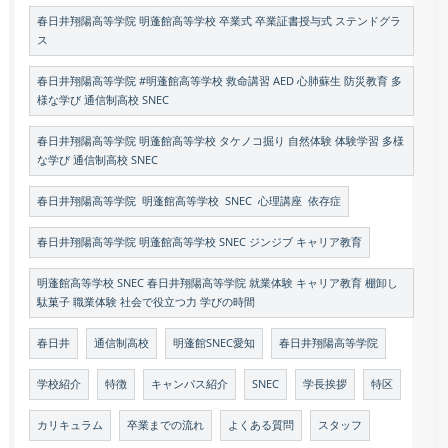
春日井翔陽高等学院 明蓬館高等学校 卒業式 卒業証書授与式 ステンドグラ
ス
春日井翔陽高等学院 #明蓬館高等学校 救命講習 AED 心肺蘇生 防災教育 多
様な学び 通信制高校 SNEC
春日井翔陽高等学院 明蓬館高等学校 タケノコ掘り 自然体験 体験学習 多様
な学び 通信制高校 SNEC
春日井翔陽高等学院 明蓬館高等学校 SNEC 心理講座 依存症
春日井翔陽高等学院 明蓬館高等学校 SNEC ジンジブ キャリア教育
明蓬館高等学校 SNEC 春日井翔陽高等学院 就業体験 キャリア教育 棚卸し
駄菓子 職業体験 社会で役立つ力 学びの時間
春日井
通信制高校
明蓬館SNEC愛知
春日井翔陽高等学院
学校紹介
特徴
キャンパス紹介
SNEC
学長挨拶
特区
カリキュラム
卒業までの流れ
よくある質問
スタッフ