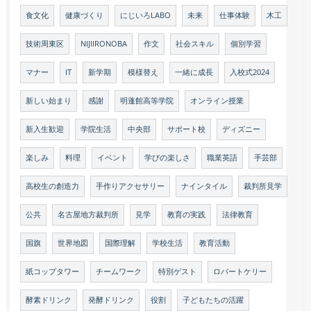
食文化
健康づくり
にじいろLABO
未来
仕事体験
木工
技術周東区
NIJIIRONOBA
作文
社会スキル
個別学習
マナー
IT
新学期
模様替え
一緒に成長
入校式2024
新しい始まり
感謝
明蓬館高等学院
オンライン授業
新入生歓迎
学院生活
中央部
サポート校
ディズニー
楽しみ
料理
イベント
学びの楽しさ
職業英語
手芸部
高校生の創造力
手作りアクセサリー
ナインタイル
裁判所見学
公共
名古屋地方裁判所
見学
教育の実践
法律教育
国旗
世界地図
国際理解
学校生活
教育活動
紙コップタワー
チームワーク
特別ゲスト
ロバートケリー
酵素ドリンク
発酵ドリンク
役割
子どもたちの活躍