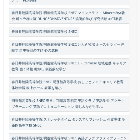
デミー 特別講師
春日井翔陽高等学院 明蓬館高等学校 SNEC マインクラフト Minecraft体験
会 町クラ柳ヶ瀬 DUNGEONADVENTURE 協働的学び 探究活動 #ICT教育
春日井翔陽高等学院 明蓬館高等学校 SNEC
春日井翔陽高等学院 明蓬館高等学校 SNEC げんき牧場 ホースセラピー 体
験学習 中等部の学び 心の成長
春日井翔陽高等学院 明蓬館高等学校 SNEC LIFEterrasse 地域連携 キャリア
教育 働く体験 棚卸し 実践的な学び
春日井翔陽高等学院 SNEC 明蓬館高等学校 おしごとフェア キャリア教育
体験学習 吹上ホール 表示を縮小
明蓬館高等学校 SNEC 春日井翔陽高等学院 英語クラブ 英語学習 アクティ
ブラーニング 英語でコミュニケーション 楽しみながら学ぶ
春日井翔陽高等学院 ストレッチタイム ダンスでリフレッシュ 生徒主体 明
蓬館高等学校 SNEC
春日井翔陽高等学院 明蓬館高等学校 SNEC 英語クラブ アクティブラーニン