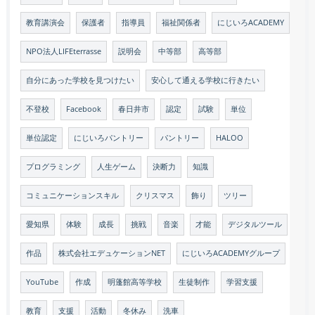
教育講演会
保護者
指導員
福祉関係者
にじいろACADEMY
NPO法人LIFEterrasse
説明会
中等部
高等部
自分にあった学校を見つけたい
安心して通える学校に行きたい
不登校
Facebook
春日井市
認定
試験
単位
単位認定
にじいろパントリー
パントリー
HALOO
プログラミング
人生ゲーム
決断力
知識
コミュニケーションスキル
クリスマス
飾り
ツリー
愛知県
体験
成長
挑戦
音楽
才能
デジタルツール
作品
株式会社エデュケーションNET
にじいろACADEMYグループ
YouTube
作成
明蓬館高等学校
生徒制作
学習支援
教育
支援
活動
冬休み
洗車