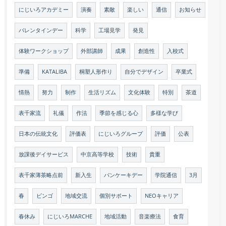
にじいろアカデミー
演奏
素敵
楽しい
通信
お知らせ
バレンタインデー
科学
工場見学
発見
体験ワークショップ
外部講師
成果
創造性
入校式
準備
KATALIBA
桐塑人形作り
自分でデザイン
卒業式
情熱
努力
制作
生活リズム
文化体験
特別
茶道
表千家流
礼儀
作法
季節を感じる心
多様な学び
日本の伝統文化
評価表
にじいろグループ
評価
公表
放課後デイサービス
中京高等学校
技術
貴重
表千家薄茶略点前
新入生
パンケーキデー
学院通信
3月
春
ビンゴ
地域交流
個別サポート
NEOキャリア
春休み
にじいろMARCHE
地域活動
音楽療法
食育