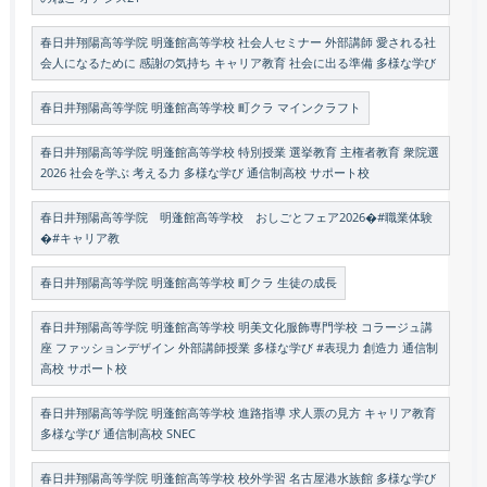
春日井翔陽高等学院 明蓬館高等学校 社会人セミナー 外部講師 愛される社
会人になるために 感謝の気持ち キャリア教育 社会に出る準備 多様な学び
春日井翔陽高等学院 明蓬館高等学校 町クラ マインクラフト
春日井翔陽高等学院 明蓬館高等学校 特別授業 選挙教育 主権者教育 衆院選
2026 社会を学ぶ 考える力 多様な学び 通信制高校 サポート校
春日井翔陽高等学院 明蓬館高等学校 おしごとフェア2026�#職業体験
�#キャリア教
春日井翔陽高等学院 明蓬館高等学校 町クラ 生徒の成長
春日井翔陽高等学院 明蓬館高等学校 明美文化服飾専門学校 コラージュ講
座 ファッションデザイン 外部講師授業 多様な学び #表現力 創造力 通信制
高校 サポート校
春日井翔陽高等学院 明蓬館高等学校 進路指導 求人票の見方 キャリア教育
多様な学び 通信制高校 SNEC
春日井翔陽高等学院 明蓬館高等学校 校外学習 名古屋港水族館 多様な学び