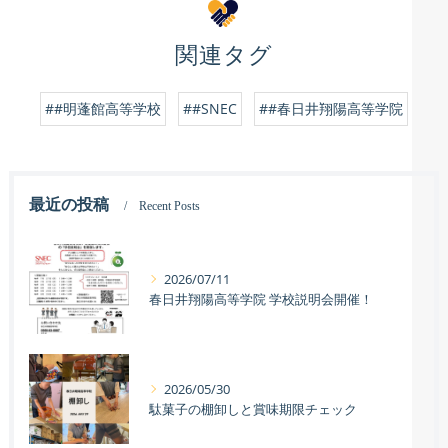
関連タグ
##明蓬館高等学校
##SNEC
##春日井翔陽高等学院
最近の投稿
Recent Posts
2026/07/11
春日井翔陽高等学院 学校説明会開催！
2026/05/30
駄菓子の棚卸しと賞味期限チェック