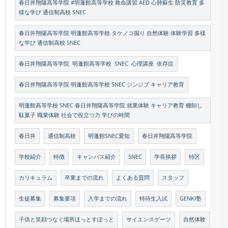
春日井翔陽高等学院 #明蓬館高等学校 救命講習 AED 心肺蘇生 防災教育 多
様な学び 通信制高校 SNEC
春日井翔陽高等学院 明蓬館高等学校 タケノコ掘り 自然体験 体験学習 多様
な学び 通信制高校 SNEC
春日井翔陽高等学院 明蓬館高等学校 SNEC 心理講座 依存症
春日井翔陽高等学院 明蓬館高等学校 SNEC ジンジブ キャリア教育
明蓬館高等学校 SNEC 春日井翔陽高等学院 就業体験 キャリア教育 棚卸し
駄菓子 職業体験 社会で役立つ力 学びの時間
春日井
通信制高校
明蓬館SNEC愛知
春日井翔陽高等学院
学校紹介
特徴
キャンパス紹介
SNEC
学長挨拶
特区
カリキュラム
卒業までの流れ
よくある質問
スタッフ
生徒募集
募集要項
入学までの流れ
特待生入試
GENKI塾
子供と笑顔つなぐ場所ほっとすぽっと
サイエンスゲーツ
自然体験