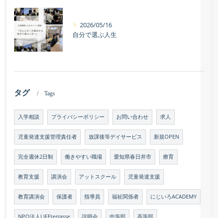
2026/05/16
自分で選ぶ人生
タグ
Tags
入学相談
プライバシーポリシー
お問い合わせ
求人
児童発達支援管理責任者
放課後等デイサービス
新規OPEN
完全週休2日制
働きやすい職場
愛知県春日井市
療育
教育支援
講演会
アットスクール
児童発達支援
教育講演会
保護者
指導員
福祉関係者
にじいろACADEMY
NPO法人LIFEterrasse
説明会
中等部
高等部