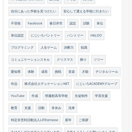
自分にあった学校を見つけたい
安心して通える学校に行きたい
不登校
Facebook
春日井市
認定
試験
単位
単位認定
にじいろパントリー
パントリー
HALOO
プログラミング
人生ゲーム
決断力
知識
コミュニケーションスキル
クリスマス
飾り
ツリー
愛知県
体験
成長
挑戦
音楽
才能
デジタルツール
作品
株式会社エデュケーションNET
にじいろACADEMYグループ
YouTube
作成
明蓬館高等学校
生徒制作
学習支援
教育
支援
活動
冬休み
洗車
特定非営利活動法人LIFEterrasse
新年
ご挨拶