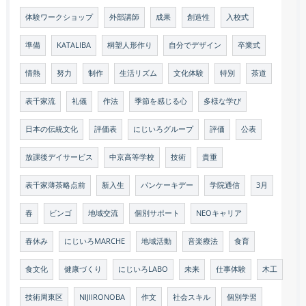
体験ワークショップ
外部講師
成果
創造性
入校式
準備
KATALIBA
桐塑人形作り
自分でデザイン
卒業式
情熱
努力
制作
生活リズム
文化体験
特別
茶道
表千家流
礼儀
作法
季節を感じる心
多様な学び
日本の伝統文化
評価表
にじいろグループ
評価
公表
放課後デイサービス
中京高等学校
技術
貴重
表千家薄茶略点前
新入生
パンケーキデー
学院通信
3月
春
ビンゴ
地域交流
個別サポート
NEOキャリア
春休み
にじいろMARCHE
地域活動
音楽療法
食育
食文化
健康づくり
にじいろLABO
未来
仕事体験
木工
技術周東区
NIJIIRONOBA
作文
社会スキル
個別学習