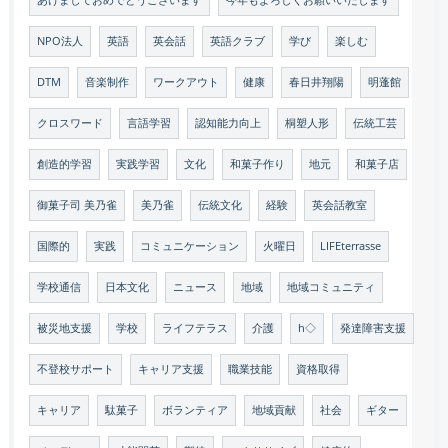
あけましておめでとうございます
今年もよろしくお願いいたします
NPO法人
英語
英会話
英語クラブ
学び
楽しむ
DTM
音楽制作
ワークアウト
健康
春日井翔陽
明蓬館
クロスワード
言語学習
認知能力向上
桐塑人形
伝統工芸
創造的学習
実践学習
文化
和菓子作り
地元
和菓子店
御菓子司 美乃雀
美乃雀
伝統文化
経験
英会話教室
国際的
実践
コミュニケーション
火曜日
LIFEterrasse
学校通信
日本文化
ニュース
地域
地域コミュニティ
被災地支援
学校
ライフテラス
介護
h◇
発達障害支援
不登校サポート
キャリア支援
職業技能
資格取得
キャリア
駄菓子
ボランティア
地域貢献
社会
ギター