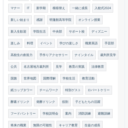
マナー
IT
新学期
模様替え
一緒に成長
入校式2024
新しい始まり
感謝
明蓬館高等学院
オンライン授業
新入生歓迎
学院生活
中央部
サポート校
ディズニー
楽しみ
料理
イベント
学びの楽しさ
職業英語
手芸部
高校生の創造力
手作りアクセサリー
ナインタイル
裁判所見学
公共
名古屋地方裁判所
見学
教育の実践
法律教育
国旗
世界地図
国際理解
学校生活
教育活動
紙コップタワー
チームワーク
特別ゲスト
ロバートケリー
酵素ドリンク
発酵ドリンク
役割
子どもたちの活躍
フードパントリー
学校説明会
案内
消防訓練
避難訓練
将来の職業
無限の可能性
キャリア教育
生徒の成長