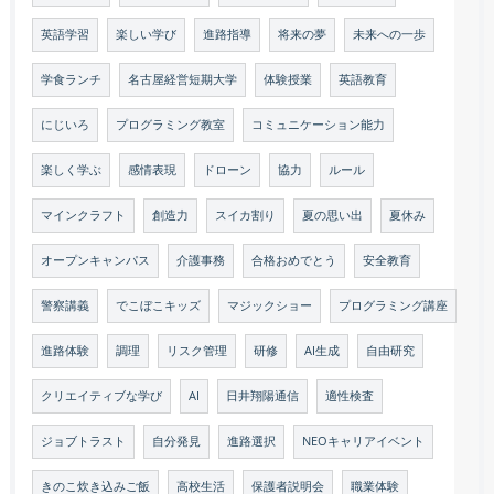
英語学習
楽しい学び
進路指導
将来の夢
未来への一歩
学食ランチ
名古屋経営短期大学
体験授業
英語教育
にじいろ
プログラミング教室
コミュニケーション能力
楽しく学ぶ
感情表現
ドローン
協力
ルール
マインクラフト
創造力
スイカ割り
夏の思い出
夏休み
オープンキャンパス
介護事務
合格おめでとう
安全教育
警察講義
でこぼこキッズ
マジックショー
プログラミング講座
進路体験
調理
リスク管理
研修
AI生成
自由研究
クリエイティブな学び
AI
日井翔陽通信
適性検査
ジョブトラスト
自分発見
進路選択
NEOキャリアイベント
きのこ炊き込みご飯
高校生活
保護者説明会
職業体験