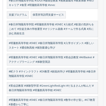
#春日井翔陽高等学院 #SDGs #循環型農業 #無農薬栽培 #農業体験 #NEO
キャリア #食育 #明蓬館高等学校 #snec
支援プログラム
保育所等訪問支援サービス
#春日井翔陽高等学院 #明蓬館高等学校 #SNEC #入校式 #歓迎の気持ちを
こめて #生徒主体の学校運営 #オリジナル楽曲 #チームで作る式典 #共に
歩む高校生活
#明蓬館高等学校 #SNEC #春日井翔陽高等学院 #入学ガイダンス #新しい
スタート #通信制高校 #個別最適な学び
#明蓬館高等学校 #SNEC #春日井翔陽高等学院 #英会話教室 #AllBasket #
アクティブラーニング #体験型英語
#町クラ #マインクラフト #DX教育 #創造的学び #明蓬館高等学校 #春日井
翔陽高等学院 #SNEC
#英会話教室 #体験型学習 #GreenLightRedLight #だるまさんが転んだ #
春日井翔陽高等学院 #明蓬館高等学校 #SNEC
#明蓬館高等学校 #SNEC #春日井翔陽高等学院 #数学の学び直し #ICT教育
#基礎から丁寧に