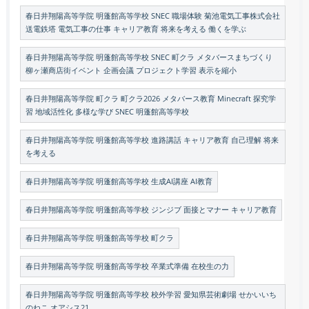
春日井翔陽高等学院 明蓬館高等学校 SNEC 職場体験 菊池電気工事株式会社
送電鉄塔 電気工事の仕事 キャリア教育 将来を考える 働くを学ぶ
春日井翔陽高等学院 明蓬館高等学校 SNEC 町クラ メタバースまちづくり
柳ヶ瀬商店街イベント 企画会議 プロジェクト学習 表示を縮小
春日井翔陽高等学院 町クラ 町クラ2026 メタバース教育 Minecraft 探究学
習 地域活性化 多様な学び SNEC 明蓬館高等学校
春日井翔陽高等学院 明蓬館高等学校 進路講話 キャリア教育 自己理解 将来
を考える
春日井翔陽高等学院 明蓬館高等学校 生成AI講座 AI教育
春日井翔陽高等学院 明蓬館高等学校 ジンジブ 面接とマナー キャリア教育
春日井翔陽高等学院 明蓬館高等学校 町クラ
春日井翔陽高等学院 明蓬館高等学校 卒業式準備 在校生の力
春日井翔陽高等学院 明蓬館高等学校 校外学習 愛知県芸術劇場 せかいいち
のねこ オアシス21