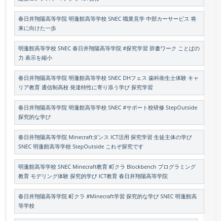
春日井翔陽高等学院 明蓬館高等学校 SNEC 職業見学 中部カーサービス 将
来に向けた一歩
明蓬館高等学校 SNEC 春日井翔陽高等学院 #探究学習 辞書ワーク ことばの
力 表示を縮小
春日井翔陽高等学院 明蓬館高等学校 SNEC DHフェス 歯科衛生士体験 キャ
リア教育 通信制高校 発達特性に寄り添う学び 探究学習
春日井翔陽高等学院 明蓬館高等学校 SNEC #サポート校研修 StepOutside
探究的な学び
春日井翔陽高等学院 Minecraftダンス ICT活用 探究学習 生徒主体の学び
SNEC 明蓬館高等学校 StepOutside これぞ探究です
明蓬館高等学校 SNEC Minecraft教育 町クラ Blockbench プログラミング
教育 モデリング体験 探究的学び ICT教育 春日井翔陽高等学院
春日井翔陽高等学院 町クラ #Minecraft学習 探究的な学び SNEC 明蓬館高
等学校