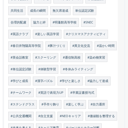
共同生活
成長の瞬間
無欠席達成
単位認定試験
合理的配慮
協力と絆
#明蓬館高等学校
#SNEC
#英語クラブ
#楽しい英語学習
#クリスマスアクティビティ
#春日井翔陽高等学院
#豚汁づくり
#異文化交流
#温かい時間
#英会話教室
#スクーリング
#通信制高校
#染め物実習
#単位認定試験
#体験型学習
#冬休みライティング
#学びと成長
#漢字パズル
#学びと楽しさ
#協力して達成
#チームワーク
#英語で表現力UP
#卒業証書授与式
#ステンドグラス
#手作り飾り
#楽しく学ぶ
#自力通所
#公共交通機関
#自立支援
#NEOキャリア
#価値観を整理する
#未来を考える
#キャリア教育
#パーソナルカラー診断