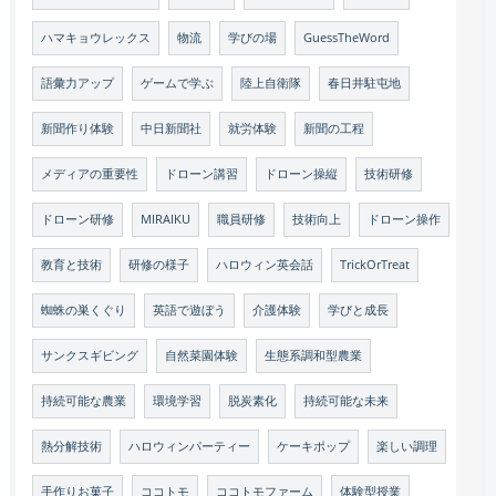
ハマキョウレックス
物流
学びの場
GuessTheWord
語彙力アップ
ゲームで学ぶ
陸上自衛隊
春日井駐屯地
新聞作り体験
中日新聞社
就労体験
新聞の工程
メディアの重要性
ドローン講習
ドローン操縦
技術研修
ドローン研修
MIRAIKU
職員研修
技術向上
ドローン操作
教育と技術
研修の様子
ハロウィン英会話
TrickOrTreat
蜘蛛の巣くぐり
英語で遊ぼう
介護体験
学びと成長
サンクスギビング
自然菜園体験
生態系調和型農業
持続可能な農業
環境学習
脱炭素化
持続可能な未来
熱分解技術
ハロウィンパーティー
ケーキポップ
楽しい調理
手作りお菓子
ココトモ
ココトモファーム
体験型授業