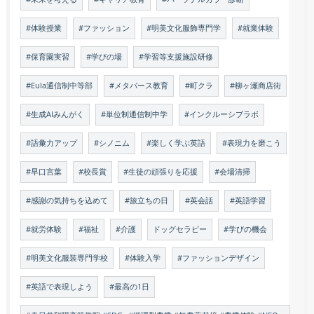
#体験授業
#ファッション
#明美文化服飾専門学
#就業体験
#保育園実習
#学びの場
#学習等支援施設研修
#Eula通信制中等部
#メタバース教育
#町クラ
#柳ヶ瀬商店街
#生成AIみんがく
#単位制通信制中学
#インクルーシブラボ
#語彙力アップ
#シノニム
#楽しく学ぶ英語
#表現力を磨こう
#早口言葉
#校長賞
#生徒の頑張りを応援
#会場清掃
#感謝の気持ちを込めて
#旅立ちの日
#英会話
#英語学習
#就労体験
#福祉
#介護
ドッグセラピー
#学びの機会
#明美文化服装専門学校
#体験入学
#ファッションデザイン
#英語で表現しよう
#最高の1日