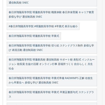
通信制高校 SNEC
春日井翔陽高等学院 明蓬館高等学校 職業体験 春日井保育園 キャリア教育
多様な学び 通信制高校 SNEC
#春日井翔陽高等学院 #明蓬館高等学校 #卒業式 表示を縮小
春日井翔陽高等学院 明蓬館高等学校 卒業式
春日井翔陽高等学院 明蓬館高等学校 切り絵 ステンドグラス制作 多様な学
び 表現活動 通信制高校 SNEC
春日井翔陽高等学院 明蓬館高校 通信制高校 サポート校 表彰式 インクルー
ジョン 校長賞 生徒の活躍 オンライン行事 居場所づくり 自分らしく 共生
社会
春日井翔陽高等学院 明蓬館高等学校 卒業式準備 RADWIMPS 正解 在校生
から卒業生へ 多様な学び 通信制高校 SNEC
春日井翔陽高等学院 明蓬館高等学校 卒業式 卒業証書授与式 ステンドグラ
ス