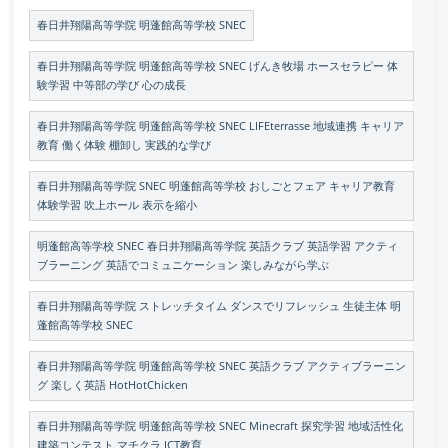
春日井翔陽高等学院 明蓬館高等学校 SNEC
春日井翔陽高等学院 明蓬館高等学校 SNEC げんき牧場 ホースセラピー 体
験学習 中等部の学び 心の成長
春日井翔陽高等学院 明蓬館高等学校 SNEC LIFEterrasse 地域連携 キャリア
教育 働く体験 棚卸し 実践的な学び
春日井翔陽高等学院 SNEC 明蓬館高等学校 おしごとフェア キャリア教育
体験学習 吹上ホール 表示を縮小
明蓬館高等学校 SNEC 春日井翔陽高等学院 英語クラブ 英語学習 アクティ
ブラーニング 英語でコミュニケーション 楽しみながら学ぶ
春日井翔陽高等学院 ストレッチタイム ダンスでリフレッシュ 生徒主体 明
蓬館高等学校 SNEC
春日井翔陽高等学院 明蓬館高等学校 SNEC 英語クラブ アクティブラーニン
グ 楽しく英語 HotHotChicken
春日井翔陽高等学院 明蓬館高等学校 SNEC Minecraft 探究学習 地域活性化
建築コンテスト マチクラ ICT教育