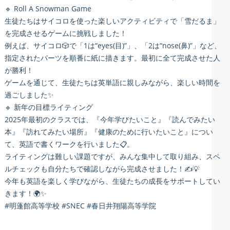
🔹 Roll A Snowman Game
生徒たちはサイコロを使った楽しいアクティビティで「雪だるま」
を完成させるゲームに挑戦しました！
例えば、サイコロ🎲で「1は“eyes(目)”」、「2は“nose(鼻)”」など、
指定されたパーツを順番に紙に描きます。最初に全て完成させた人
が勝利！
ゲームを通じて、生徒たちは英単語に親しみながら、楽しい時間を
過ごしました✨
🔹 新年の目標ライティング
2025年最初のクラスでは、『今年学びたいこと』『読んでみたい
本』『訪れてみたい場所』『健康のために行いたいこと』につい
て、英語で書くワークを行いました📋。
ライティングは難しい課題ですが、みんな集中して取り組み、スペ
ルチェックも自分たちで確認しながら完成させました！✍️💡
今年も英語を楽しく学びながら、生徒たちの成長をサポートしてい
きます！🌍✨
#明蓬館高等学校 #SNEC #春日井翔陽高等学院