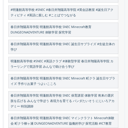
#明蓬館高等学校 #SNEC #春日井翔陽高等学院 #英会話教室 #誕生日アク
ティビティ #英語に親しむ #ことばでつながる
春日井翔陽高等学院 明蓬館高等学校 SNEC Minecraft教育
DUNGEONADVENTURE 体験学習 探究学習
春日井翔陽高等学院 明蓬館高等学校 SNEC 誕生日サプライズ #生徒主体の
学び
明蓬館高等学校 #SNEC #英語クラブ #体験型学習 春日井翔陽高等学院 カ
ラーリングで英語学習 みんなで助け合う学び
春日井翔陽高等学院 明蓬館高等学校 SNEC Minecraft 町クラ 誕生日サプラ
イズ 手作りお菓子 つよいこころ
春日井翔陽高等学院 明蓬館高等学校 SNEC 保育講習 体験学習 将来の選択
肢を広げる みんなで学ぼう 表現力を育てる パンダたいそう にじいろアカ
デミー 特別講師
春日井翔陽高等学院 明蓬館高等学校 SNEC マインクラフト Minecraft体験
会 町クラ柳ヶ瀬 DUNGEONADVENTURE 協働的学び 探究活動 #ICT教育