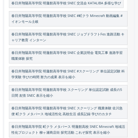
春日井翔陽高等学院 明蓬館高等学校 SNEC 交流会 KATALIBA 多様な学び
春日井翔陽高等学院 明蓬館高等学校 SNEC #町クラ Minecraft 動画編集 #
イオンモール土岐
春日井翔陽高等学院 明蓬館高等学校 SNEC ジョブドラフトFes 進路活動 キ
ャリア教育 インターン
春日井翔陽高等学院 明蓬館高等学校 SNEC 企業説明会 電気工事 進路学習
職業体験 探究
春日井翔陽高等学院 明蓬館高等学校 SNEC #スクーリング 単位認定試験 科
学実験 学びの時間 努力の成果 表示を縮小
春日井翔陽高等学院 明蓬館高等学校 スクーリング 単位認定試験 成長の5
日間 友情 SNEC 表示を縮小
春日井翔陽高等学院 明蓬館高等学校 SNEC スクーリング 職業体験 佐川急
便 町クラ メタバース 地域活性化 高校生活 成長記録 学びのカタチ
春日井翔陽高等学院 町クラ メタバース 明蓬館高校 SNEC Minecraft 地域活
性化プロジェクト 柳ヶ瀬商店街 探究活動 これぞ探究 表示を縮小