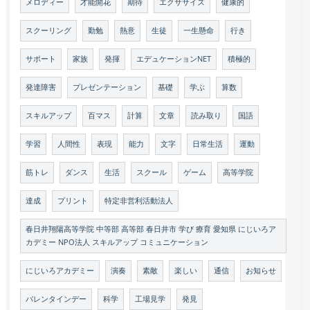
メロディー
才能開花
期待
エクササイズ
健康的
スクーリング
勤勉
熱意
生徒
一生懸命
行き
サポート
家族
発揮
エデュケーションNET
積極的
発達障害
プレゼンテーション
基礎
学ぶ
算数
スキルアップ
百マス
計算
文章
読み取り
国語
学習
人間性
表現
能力
文字
日常生活
運動
筋トレ
ダンス
生活
スクール
ゲーム
高等学院
達成
プリント
特定非営利活動法人
春日井翔陽高等学院 中等部 高等部 春日井市 学び 療育 愛知県 にじいろア
カデミー NPO法人 スキルアップ コミュニケーション
にじいろアカデミー
演奏
素敵
楽しい
通信
お知らせ
バレンタインデー
科学
工場見学
発見