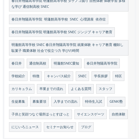
春日井翔陽高等学院 明蓬館高等学校 タケノコ掘り 自然体験 体験学習 多様
な学び 通信制高校 SNEC
春日井翔陽高等学院 明蓬館高等学校 SNEC 心理講座 依存症
春日井翔陽高等学院 明蓬館高等学校 SNEC ジンジブ キャリア教育
明蓬館高等学校 SNEC 春日井翔陽高等学院 就業体験 キャリア教育 棚卸し
駄菓子 職業体験 社会で役立つ力 学びの時間
春日井
通信制高校
明蓬館SNEC愛知
春日井翔陽高等学院
学校紹介
特徴
キャンパス紹介
SNEC
学長挨拶
特区
カリキュラム
卒業までの流れ
よくある質問
スタッフ
生徒募集
募集要項
入学までの流れ
特待生入試
GENKI塾
子供と笑顔つなぐ場所ほっとすぽっと
サイエンスゲーツ
自然体験
にじいろニュース
セミナーお知らせ
ブログ