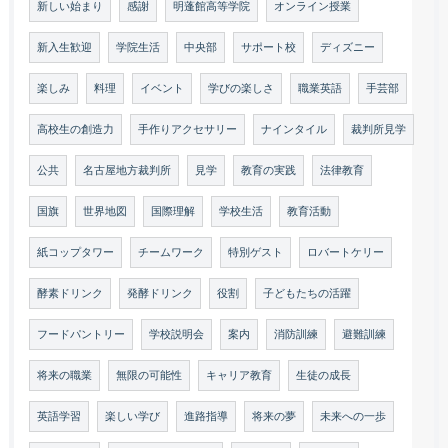
新しい始まり
感謝
明蓬館高等学院
オンライン授業
新入生歓迎
学院生活
中央部
サポート校
ディズニー
楽しみ
料理
イベント
学びの楽しさ
職業英語
手芸部
高校生の創造力
手作りアクセサリー
ナインタイル
裁判所見学
公共
名古屋地方裁判所
見学
教育の実践
法律教育
国旗
世界地図
国際理解
学校生活
教育活動
紙コップタワー
チームワーク
特別ゲスト
ロバートケリー
酵素ドリンク
発酵ドリンク
役割
子どもたちの活躍
フードパントリー
学校説明会
案内
消防訓練
避難訓練
将来の職業
無限の可能性
キャリア教育
生徒の成長
英語学習
楽しい学び
進路指導
将来の夢
未来への一歩