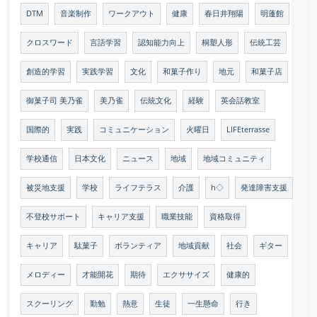
DTM
音楽制作
ワークアウト
健康
春日井翔陽
明蓬館
クロスワード
言語学習
認知能力向上
桐塑人形
伝統工芸
創造的学習
実践学習
文化
和菓子作り
地元
和菓子店
御菓子司 美乃雀
美乃雀
伝統文化
経験
英会話教室
国際的
実践
コミュニケーション
火曜日
LIFEterrasse
学校通信
日本文化
ニュース
地域
地域コミュニティ
被災地支援
学校
ライフテラス
介護
h◇
発達障害支援
不登校サポート
キャリア支援
職業技能
資格取得
キャリア
駄菓子
ボランティア
地域貢献
社会
ギター
メロディー
才能開花
期待
エクササイズ
健康的
スクーリング
勤勉
熱意
生徒
一生懸命
行き