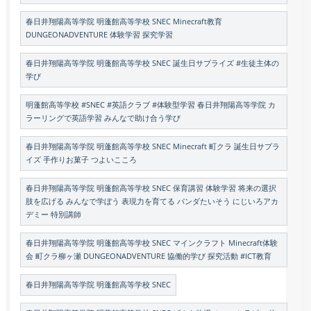
春日井翔陽高等学院 明蓬館高等学校 SNEC Minecraft教育
DUNGEONADVENTURE 体験学習 探究学習
春日井翔陽高等学院 明蓬館高等学校 SNEC 誕生日サプライズ #生徒主体の
学び
明蓬館高等学校 #SNEC #英語クラブ #体験型学習 春日井翔陽高等学院 カ
ラーリングで英語学習 みんなで助け合う学び
春日井翔陽高等学院 明蓬館高等学校 SNEC Minecraft 町クラ 誕生日サプラ
イズ 手作りお菓子 つよいこころ
春日井翔陽高等学院 明蓬館高等学校 SNEC 保育講習 体験学習 将来の選択
肢を広げる みんなで学ぼう 表現力を育てる パンダたいそう にじいろアカ
デミー 特別講師
春日井翔陽高等学院 明蓬館高等学校 SNEC マインクラフト Minecraft体験
会 町クラ柳ヶ瀬 DUNGEONADVENTURE 協働的学び 探究活動 #ICT教育
春日井翔陽高等学院 明蓬館高等学校 SNEC