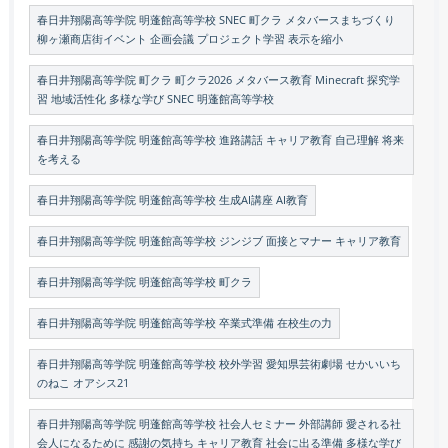
春日井翔陽高等学院 明蓬館高等学校 SNEC 町クラ メタバースまちづくり
柳ヶ瀬商店街イベント 企画会議 プロジェクト学習 表示を縮小
春日井翔陽高等学院 町クラ 町クラ2026 メタバース教育 Minecraft 探究学
習 地域活性化 多様な学び SNEC 明蓬館高等学校
春日井翔陽高等学院 明蓬館高等学校 進路講話 キャリア教育 自己理解 将来
を考える
春日井翔陽高等学院 明蓬館高等学校 生成AI講座 AI教育
春日井翔陽高等学院 明蓬館高等学校 ジンジブ 面接とマナー キャリア教育
春日井翔陽高等学院 明蓬館高等学校 町クラ
春日井翔陽高等学院 明蓬館高等学校 卒業式準備 在校生の力
春日井翔陽高等学院 明蓬館高等学校 校外学習 愛知県芸術劇場 せかいいち
のねこ オアシス21
春日井翔陽高等学院 明蓬館高等学校 社会人セミナー 外部講師 愛される社
会人になるために 感謝の気持ち キャリア教育 社会に出る準備 多様な学び