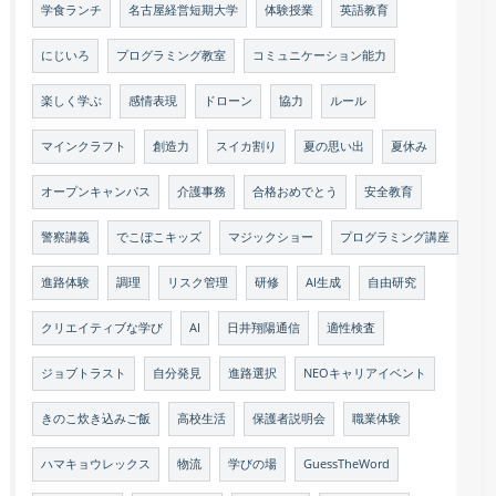
学食ランチ
名古屋経営短期大学
体験授業
英語教育
にじいろ
プログラミング教室
コミュニケーション能力
楽しく学ぶ
感情表現
ドローン
協力
ルール
マインクラフト
創造力
スイカ割り
夏の思い出
夏休み
オープンキャンパス
介護事務
合格おめでとう
安全教育
警察講義
でこぼこキッズ
マジックショー
プログラミング講座
進路体験
調理
リスク管理
研修
AI生成
自由研究
クリエイティブな学び
AI
日井翔陽通信
適性検査
ジョブトラスト
自分発見
進路選択
NEOキャリアイベント
きのこ炊き込みご飯
高校生活
保護者説明会
職業体験
ハマキョウレックス
物流
学びの場
GuessTheWord