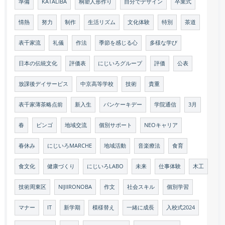
準備
KATALIBA
桐塑人形作り
自分でデザイン
卒業式
情熱
努力
制作
生活リズム
文化体験
特別
茶道
表千家流
礼儀
作法
季節を感じる心
多様な学び
日本の伝統文化
評価表
にじいろグループ
評価
公表
放課後デイサービス
中京高等学校
技術
貴重
表千家薄茶略点前
新入生
パンケーキデー
学院通信
3月
春
ビンゴ
地域交流
個別サポート
NEOキャリア
春休み
にじいろMARCHE
地域活動
音楽療法
食育
食文化
健康づくり
にじいろLABO
未来
仕事体験
木工
技術周東区
NIJIIRONOBA
作文
社会スキル
個別学習
マナー
IT
新学期
模様替え
一緒に成長
入校式2024