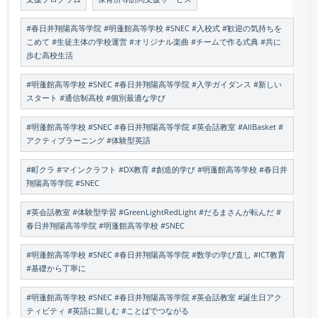
#春日井翔陽高等学院 #明蓬館高等学校 #SNEC #入校式 #歓迎の気持ちを
こめて #生徒主体の学校運営 #オリジナル楽曲 #チームで作る式典 #共に
歩む高校生活
#明蓬館高等学校 #SNEC #春日井翔陽高等学院 #入学ガイダンス #新しい
スタート #通信制高校 #個別最適な学び
#明蓬館高等学校 #SNEC #春日井翔陽高等学院 #英会話教室 #AllBasket #
アクティブラーニング #体験型英語
#町クラ #マインクラフト #DX教育 #創造的学び #明蓬館高等学校 #春日井
翔陽高等学院 #SNEC
#英会話教室 #体験型学習 #GreenLightRedLight #だるまさんが転んだ #
春日井翔陽高等学院 #明蓬館高等学校 #SNEC
#明蓬館高等学校 #SNEC #春日井翔陽高等学院 #数学の学び直し #ICT教育
#基礎から丁寧に
#明蓬館高等学校 #SNEC #春日井翔陽高等学院 #英会話教室 #誕生日アク
ティビティ #英語に親しむ #ことばでつながる