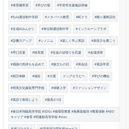
#保育園実習
#学びの場
#学習等支援施設研修
#Eula通信制中等部
#メタバース教育
#町クラ
#柳ヶ瀬商店街
#生成AIみんがく
#単位制通信制中学
#インクルーシブラボ
#語彙力アップ
#シノニム
#楽しく学ぶ英語
#表現力を磨こう
#早口言葉
#校長賞
#生徒の頑張りを応援
#会場清掃
#感謝の気持ちを込めて
#旅立ちの日
#英会話
#英語学習
#就労体験
#福祉
#介護
ドッグセラピー
#学びの機会
#明美文化服装専門学校
#体験入学
#ファッションデザイン
#英語で表現しよう
#最高の1日
#春日井翔陽高等学院 #SDGs #循環型農業 #無農薬栽培 #農業体験 #NEO
キャリア #食育 #明蓬館高等学校 #snec
支援プログラム
保育所等訪問支援サービス