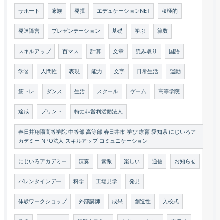
サポート
家族
発揮
エデュケーションNET
積極的
発達障害
プレゼンテーション
基礎
学ぶ
算数
スキルアップ
百マス
計算
文章
読み取り
国語
学習
人間性
表現
能力
文字
日常生活
運動
筋トレ
ダンス
生活
スクール
ゲーム
高等学院
達成
プリント
特定非営利活動法人
春日井翔陽高等学院 中等部 高等部 春日井市 学び 療育 愛知県 にじいろア
カデミー NPO法人 スキルアップ コミュニケーション
にじいろアカデミー
演奏
素敵
楽しい
通信
お知らせ
バレンタインデー
科学
工場見学
発見
体験ワークショップ
外部講師
成果
創造性
入校式