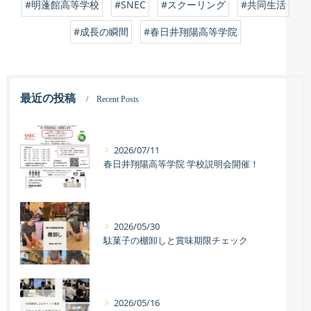
#明蓬館高等学校
#SNEC
#スクーリング
#共同生活
#成長の瞬間
#春日井翔陽高等学院
最近の投稿
Recent Posts
2026/07/11
春日井翔陽高等学院 学校説明会開催！
2026/05/30
駄菓子の棚卸しと賞味期限チェック
2026/05/16