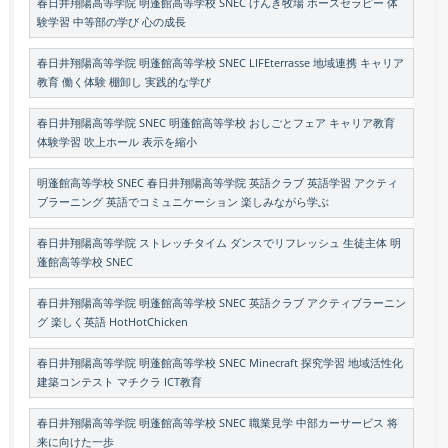
春日井翔陽高等学院 明蓬館高等学校 SNEC げんき牧場 ホースセラピー 体
験学習 中等部の学び 心の成長
春日井翔陽高等学院 明蓬館高等学校 SNEC LIFEterrasse 地域連携 キャリア
教育 働く体験 棚卸し 実践的な学び
春日井翔陽高等学院 SNEC 明蓬館高等学校 おしごとフェア キャリア教育
体験学習 吹上ホール 表示を縮小
明蓬館高等学校 SNEC 春日井翔陽高等学院 英語クラブ 英語学習 アクティ
ブラーニング 英語でコミュニケーション 楽しみながら学ぶ
春日井翔陽高等学院 ストレッチタイム ダンスでリフレッシュ 生徒主体 明
蓬館高等学校 SNEC
春日井翔陽高等学院 明蓬館高等学校 SNEC 英語クラブ アクティブラーニン
グ 楽しく英語 HotHotChicken
春日井翔陽高等学院 明蓬館高等学校 SNEC Minecraft 探究学習 地域活性化
建築コンテスト マチクラ ICT教育
春日井翔陽高等学院 明蓬館高等学校 SNEC 職業見学 中部カーサービス 将
来に向けた一歩