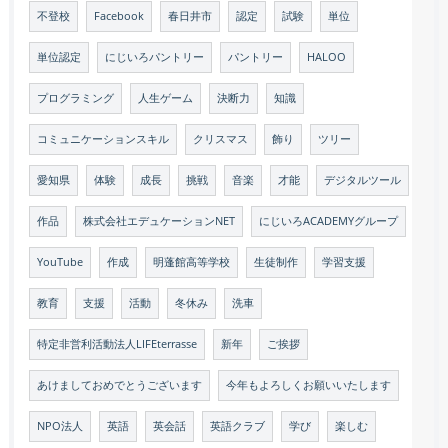
不登校
Facebook
春日井市
認定
試験
単位
単位認定
にじいろパントリー
パントリー
HALOO
プログラミング
人生ゲーム
決断力
知識
コミュニケーションスキル
クリスマス
飾り
ツリー
愛知県
体験
成長
挑戦
音楽
才能
デジタルツール
作品
株式会社エデュケーションNET
にじいろACADEMYグループ
YouTube
作成
明蓬館高等学校
生徒制作
学習支援
教育
支援
活動
冬休み
洗車
特定非営利活動法人LIFEterrasse
新年
ご挨拶
あけましておめでとうございます
今年もよろしくお願いいたします
NPO法人
英語
英会話
英語クラブ
学び
楽しむ