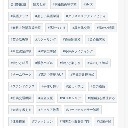
合理的配慮
協力と絆
#明蓬館高等学校
#SNEC
#英語クラブ
#楽しい英語学習
#クリスマスアクティビティ
#春日井翔陽高等学院
#豚汁づくり
#異文化交流
#温かい時間
#英会話教室
#スクーリング
#通信制高校
#染め物実習
#単位認定試験
#体験型学習
#冬休みライティング
#学びと成長
#漢字パズル
#学びと楽しさ
#協力して達成
#チームワーク
#英語で表現力UP
#卒業証書授与式
#ステンドグラス
#手作り飾り
#楽しく学ぶ
#自力通所
#公共交通機関
#自立支援
#NEOキャリア
#価値観を整理する
#未来を考える
#キャリア教育
#パーソナルカラー診断
#体験授業
#ファッション
#明美文化服飾専門学
#就業体験