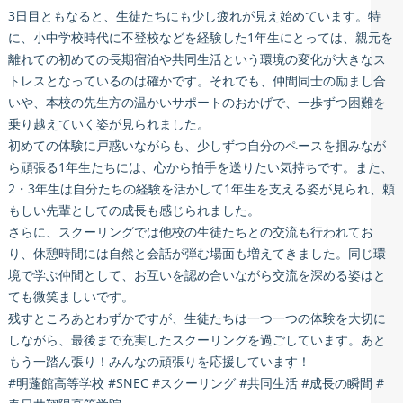
3日目ともなると、生徒たちにも少し疲れが見え始めています。特
に、小中学校時代に不登校などを経験した1年生にとっては、親元を
離れての初めての長期宿泊や共同生活という環境の変化が大きなス
トレスとなっているのは確かです。それでも、仲間同士の励まし合
いや、本校の先生方の温かいサポートのおかげで、一歩ずつ困難を
乗り越えていく姿が見られました。
初めての体験に戸惑いながらも、少しずつ自分のペースを掴みなが
ら頑張る1年生たちには、心から拍手を送りたい気持ちです。また、
2・3年生は自分たちの経験を活かして1年生を支える姿が見られ、頼
もしい先輩としての成長も感じられました。
さらに、スクーリングでは他校の生徒たちとの交流も行われてお
り、休憩時間には自然と会話が弾む場面も増えてきました。同じ環
境で学ぶ仲間として、お互いを認め合いながら交流を深める姿はと
ても微笑ましいです。
残すところあとわずかですが、生徒たちは一つ一つの体験を大切に
しながら、最後まで充実したスクーリングを過ごしています。あと
もう一踏ん張り！みんなの頑張りを応援しています！
#明蓬館高等学校 #SNEC #スクーリング #共同生活 #成長の瞬間 #