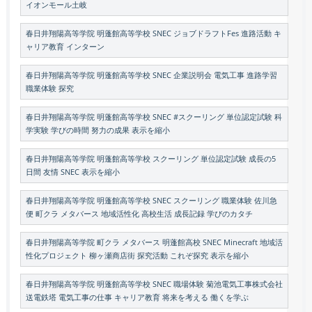
イオンモール土岐
春日井翔陽高等学院 明蓬館高等学校 SNEC ジョブドラフトFes 進路活動 キ
ャリア教育 インターン
春日井翔陽高等学院 明蓬館高等学校 SNEC 企業説明会 電気工事 進路学習
職業体験 探究
春日井翔陽高等学院 明蓬館高等学校 SNEC #スクーリング 単位認定試験 科
学実験 学びの時間 努力の成果 表示を縮小
春日井翔陽高等学院 明蓬館高等学校 スクーリング 単位認定試験 成長の5
日間 友情 SNEC 表示を縮小
春日井翔陽高等学院 明蓬館高等学校 SNEC スクーリング 職業体験 佐川急
便 町クラ メタバース 地域活性化 高校生活 成長記録 学びのカタチ
春日井翔陽高等学院 町クラ メタバース 明蓬館高校 SNEC Minecraft 地域活
性化プロジェクト 柳ヶ瀬商店街 探究活動 これぞ探究 表示を縮小
春日井翔陽高等学院 明蓬館高等学校 SNEC 職場体験 菊池電気工事株式会社
送電鉄塔 電気工事の仕事 キャリア教育 将来を考える 働くを学ぶ