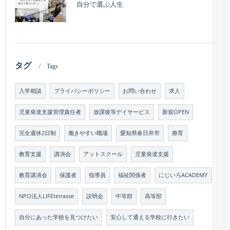
自分で選ぶ人生
タグ
Tags
入学相談
プライバシーポリシー
お問い合わせ
求人
児童発達支援管理責任者
放課後等デイサービス
新規OPEN
完全週休2日制
働きやすい職場
愛知県春日井市
療育
教育支援
講演会
アットスクール
児童発達支援
教育講演会
保護者
指導員
福祉関係者
にじいろACADEMY
NPO法人LIFEterrasse
説明会
中等部
高等部
自分にあった学校を見つけたい
安心して通える学校に行きたい