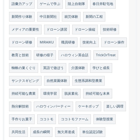
語彙力アップ
ゲームで学ぶ
陸上自衛隊
春日井駐屯地
新聞作り体験
中日新聞社
就労体験
新聞の工程
メディアの重要性
ドローン講習
ドローン操縦
技術研修
ドローン研修
MIRAIKU
職員研修
技術向上
ドローン操作
教育と技術
研修の様子
ハロウィン英会話
TrickOrTreat
蜘蛛の巣くぐり
英語で遊ぼう
介護体験
学びと成長
サンクスギビング
自然菜園体験
生態系調和型農業
持続可能な農業
環境学習
脱炭素化
持続可能な未来
熱分解技術
ハロウィンパーティー
ケーキポップ
楽しい調理
手作りお菓子
ココトモ
ココトモファーム
体験型授業
共同生活
成長の瞬間
無欠席達成
単位認定試験