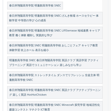
春日井翔陽高等学院 明蓬館高等学校 SNEC
春日井翔陽高等学院 明蓬館高等学校 SNEC げんき牧場 ホースセラピー 体
験学習 中等部の学び 心の成長
春日井翔陽高等学院 明蓬館高等学校 SNEC LIFEterrasse 地域連携 キャリア
教育 働く体験 棚卸し 実践的な学び
春日井翔陽高等学院 SNEC 明蓬館高等学校 おしごとフェア キャリア教育
体験学習 吹上ホール 表示を縮小
明蓬館高等学校 SNEC 春日井翔陽高等学院 英語クラブ 英語学習 アクティ
ブラーニング 英語でコミュニケーション 楽しみながら学ぶ
春日井翔陽高等学院 ストレッチタイム ダンスでリフレッシュ 生徒主体 明
蓬館高等学校 SNEC
春日井翔陽高等学院 明蓬館高等学校 SNEC 英語クラブ アクティブラーニン
グ 楽しく英語 HotHotChicken
春日井翔陽高等学院 明蓬館高等学校 SNEC Minecraft 探究学習 地域活性化
建築コンテスト マチクラ ICT教育