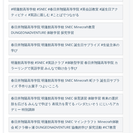
#明蓬館高等学校 #SNEC #春日井翔陽高等学院 #英会話教室 #誕生日アク
ティビティ #英語に親しむ #ことばでつながる
春日井翔陽高等学院 明蓬館高等学校 SNEC Minecraft教育
DUNGEONADVENTURE 体験学習 探究学習
春日井翔陽高等学院 明蓬館高等学校 SNEC 誕生日サプライズ #生徒主体の
学び
明蓬館高等学校 #SNEC #英語クラブ #体験型学習 春日井翔陽高等学院 カ
ラーリングで英語学習 みんなで助け合う学び
春日井翔陽高等学院 明蓬館高等学校 SNEC Minecraft 町クラ 誕生日サプラ
イズ 手作りお菓子 つよいこころ
春日井翔陽高等学院 明蓬館高等学校 SNEC 保育講習 体験学習 将来の選択
肢を広げる みんなで学ぼう 表現力を育てる パンダたいそう にじいろアカ
デミー 特別講師
春日井翔陽高等学院 明蓬館高等学校 SNEC マインクラフト Minecraft体験
会 町クラ柳ヶ瀬 DUNGEONADVENTURE 協働的学び 探究活動 #ICT教育