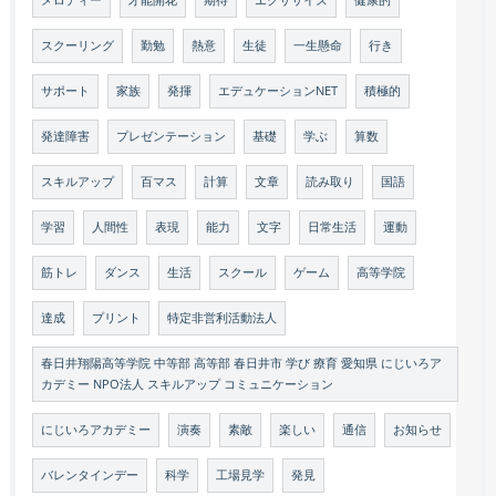
スクーリング
勤勉
熱意
生徒
一生懸命
行き
サポート
家族
発揮
エデュケーションNET
積極的
発達障害
プレゼンテーション
基礎
学ぶ
算数
スキルアップ
百マス
計算
文章
読み取り
国語
学習
人間性
表現
能力
文字
日常生活
運動
筋トレ
ダンス
生活
スクール
ゲーム
高等学院
達成
プリント
特定非営利活動法人
春日井翔陽高等学院 中等部 高等部 春日井市 学び 療育 愛知県 にじいろア
カデミー NPO法人 スキルアップ コミュニケーション
にじいろアカデミー
演奏
素敵
楽しい
通信
お知らせ
バレンタインデー
科学
工場見学
発見