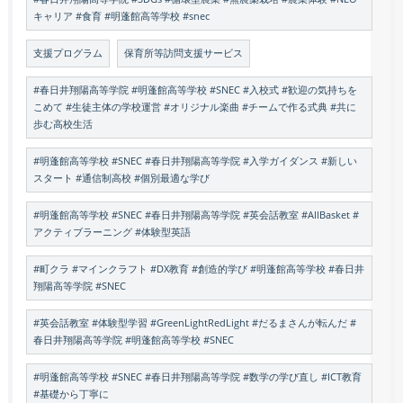
キャリア #食育 #明蓬館高等学校 #snec
支援プログラム
保育所等訪問支援サービス
#春日井翔陽高等学院 #明蓬館高等学校 #SNEC #入校式 #歓迎の気持ちを
こめて #生徒主体の学校運営 #オリジナル楽曲 #チームで作る式典 #共に
歩む高校生活
#明蓬館高等学校 #SNEC #春日井翔陽高等学院 #入学ガイダンス #新しい
スタート #通信制高校 #個別最適な学び
#明蓬館高等学校 #SNEC #春日井翔陽高等学院 #英会話教室 #AllBasket #
アクティブラーニング #体験型英語
#町クラ #マインクラフト #DX教育 #創造的学び #明蓬館高等学校 #春日井
翔陽高等学院 #SNEC
#英会話教室 #体験型学習 #GreenLightRedLight #だるまさんが転んだ #
春日井翔陽高等学院 #明蓬館高等学校 #SNEC
#明蓬館高等学校 #SNEC #春日井翔陽高等学院 #数学の学び直し #ICT教育
#基礎から丁寧に