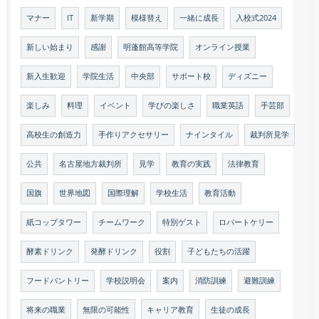
マナー
IT
新学期
模様替え
一緒に成長
入校式2024
新しい始まり
感謝
明蓬館高等学院
オンライン授業
新入生歓迎
学院生活
中央部
サポート校
ディズニー
楽しみ
料理
イベント
学びの楽しさ
職業英語
手芸部
高校生の創造力
手作りアクセサリー
ナインタイル
裁判所見学
公共
名古屋地方裁判所
見学
教育の実践
法律教育
国旗
世界地図
国際理解
学校生活
教育活動
紙コップタワー
チームワーク
特別ゲスト
ロバートケリー
酵素ドリンク
発酵ドリンク
役割
子どもたちの活躍
フードパントリー
学校説明会
案内
消防訓練
避難訓練
将来の職業
無限の可能性
キャリア教育
生徒の成長