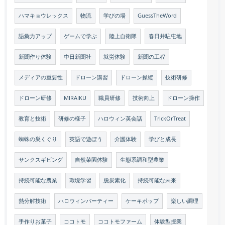
ハマキョウレックス
物流
学びの場
GuessTheWord
語彙力アップ
ゲームで学ぶ
陸上自衛隊
春日井駐屯地
新聞作り体験
中日新聞社
就労体験
新聞の工程
メディアの重要性
ドローン講習
ドローン操縦
技術研修
ドローン研修
MIRAIKU
職員研修
技術向上
ドローン操作
教育と技術
研修の様子
ハロウィン英会話
TrickOrTreat
蜘蛛の巣くぐり
英語で遊ぼう
介護体験
学びと成長
サンクスギビング
自然菜園体験
生態系調和型農業
持続可能な農業
環境学習
脱炭素化
持続可能な未来
熱分解技術
ハロウィンパーティー
ケーキポップ
楽しい調理
手作りお菓子
ココトモ
ココトモファーム
体験型授業