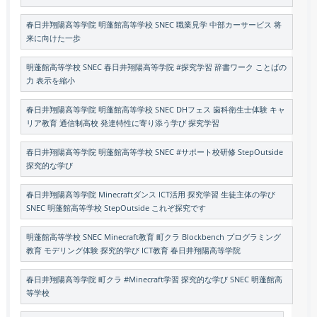
春日井翔陽高等学院 明蓬館高等学校 SNEC 職業見学 中部カーサービス 将
来に向けた一歩
明蓬館高等学校 SNEC 春日井翔陽高等学院 #探究学習 辞書ワーク ことばの
力 表示を縮小
春日井翔陽高等学院 明蓬館高等学校 SNEC DHフェス 歯科衛生士体験 キャ
リア教育 通信制高校 発達特性に寄り添う学び 探究学習
春日井翔陽高等学院 明蓬館高等学校 SNEC #サポート校研修 StepOutside
探究的な学び
春日井翔陽高等学院 Minecraftダンス ICT活用 探究学習 生徒主体の学び
SNEC 明蓬館高等学校 StepOutside これぞ探究です
明蓬館高等学校 SNEC Minecraft教育 町クラ Blockbench プログラミング
教育 モデリング体験 探究的学び ICT教育 春日井翔陽高等学院
春日井翔陽高等学院 町クラ #Minecraft学習 探究的な学び SNEC 明蓬館高
等学校