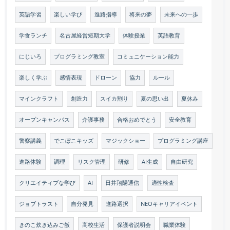
英語学習
楽しい学び
進路指導
将来の夢
未来への一歩
学食ランチ
名古屋経営短期大学
体験授業
英語教育
にじいろ
プログラミング教室
コミュニケーション能力
楽しく学ぶ
感情表現
ドローン
協力
ルール
マインクラフト
創造力
スイカ割り
夏の思い出
夏休み
オープンキャンパス
介護事務
合格おめでとう
安全教育
警察講義
でこぼこキッズ
マジックショー
プログラミング講座
進路体験
調理
リスク管理
研修
AI生成
自由研究
クリエイティブな学び
AI
日井翔陽通信
適性検査
ジョブトラスト
自分発見
進路選択
NEOキャリアイベント
きのこ炊き込みご飯
高校生活
保護者説明会
職業体験