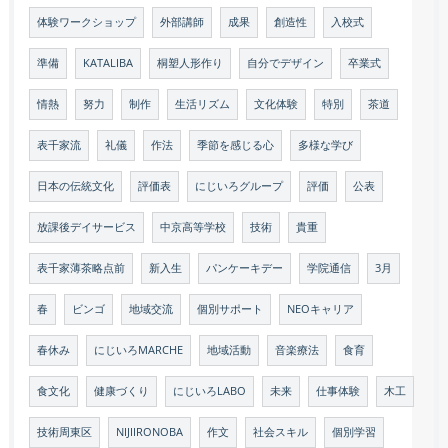
体験ワークショップ
外部講師
成果
創造性
入校式
準備
KATALIBA
桐塑人形作り
自分でデザイン
卒業式
情熱
努力
制作
生活リズム
文化体験
特別
茶道
表千家流
礼儀
作法
季節を感じる心
多様な学び
日本の伝統文化
評価表
にじいろグループ
評価
公表
放課後デイサービス
中京高等学校
技術
貴重
表千家薄茶略点前
新入生
パンケーキデー
学院通信
3月
春
ビンゴ
地域交流
個別サポート
NEOキャリア
春休み
にじいろMARCHE
地域活動
音楽療法
食育
食文化
健康づくり
にじいろLABO
未来
仕事体験
木工
技術周東区
NIJIIRONOBA
作文
社会スキル
個別学習