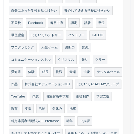
自分にあった学校を見つけたい
安心して通える学校に行きたい
不登校
Facebook
春日井市
認定
試験
単位
単位認定
にじいろパントリー
パントリー
HALOO
プログラミング
人生ゲーム
決断力
知識
コミュニケーションスキル
クリスマス
飾り
ツリー
愛知県
体験
成長
挑戦
音楽
才能
デジタルツール
作品
株式会社エデュケーションNET
にじいろACADEMYグループ
YouTube
作成
明蓬館高等学校
生徒制作
学習支援
教育
支援
活動
冬休み
洗車
特定非営利活動法人LIFEterrasse
新年
ご挨拶
あけましておめでとうございます
今年もよろしくお願いいたします