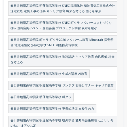
春日井翔陽高等学院 明蓬館高等学校 SNEC 職場体験 菊池電気工事株式会社
送電鉄塔 電気工事の仕事 キャリア教育 将来を考える 働くを学ぶ
春日井翔陽高等学院 明蓬館高等学校 SNEC 町クラ メタバースまちづくり
柳ヶ瀬商店街イベント 企画会議 プロジェクト学習 表示を縮小
春日井翔陽高等学院 町クラ 町クラ2026 メタバース教育 Minecraft 探究学
習 地域活性化 多様な学び SNEC 明蓬館高等学校
春日井翔陽高等学院 明蓬館高等学校 進路講話 キャリア教育 自己理解 将来
を考える
春日井翔陽高等学院 明蓬館高等学校 生成AI講座 AI教育
春日井翔陽高等学院 明蓬館高等学校 ジンジブ 面接とマナー キャリア教育
春日井翔陽高等学院 明蓬館高等学校 町クラ
春日井翔陽高等学院 明蓬館高等学校 卒業式準備 在校生の力
春日井翔陽高等学院 明蓬館高等学校 校外学習 愛知県芸術劇場 せかいいち
のねこ オアシス21