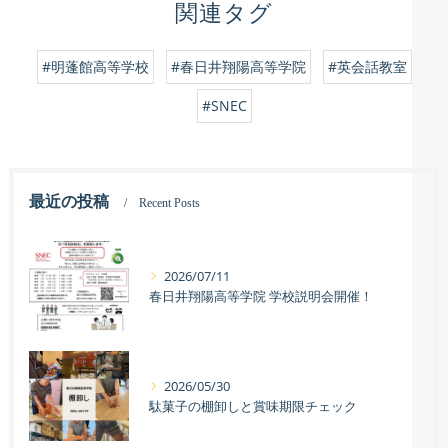
関連タグ
#明蓬館高等学校
#春日井翔陽高等学院
#英会話教室
#SNEC
最近の投稿
Recent Posts
2026/07/11
春日井翔陽高等学院 学校説明会開催！
2026/05/30
駄菓子の棚卸しと賞味期限チェック