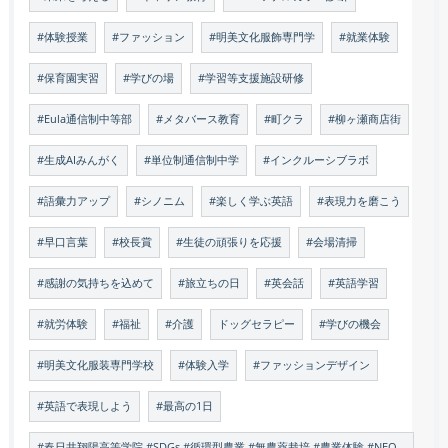
#体験授業
#ファッション
#明美文化服飾専門学
#就業体験
#保育園実習
#学びの場
#学習等支援施設研修
#Eula通信制中等部
#メタバース教育
#町クラ
#柳ヶ瀬商店街
#生成AIみんがく
#単位制通信制中学
#インクルーシブラボ
#語彙力アップ
#シノニム
#楽しく学ぶ英語
#表現力を磨こう
#早口言葉
#校長賞
#生徒の頑張りを応援
#会場清掃
#感謝の気持ちを込めて
#旅立ちの日
#英会話
#英語学習
#就労体験
#福祉
#介護
ドッグセラピー
#学びの機会
#明美文化服装専門学校
#体験入学
#ファッションデザイン
#英語で表現しよう
#最高の1日
#春日井翔陽高等学院 #SDGs #循環型農業 #無農薬栽培 #農業体験 #NEO