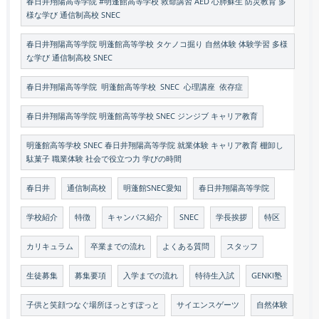
春日井翔陽高等学院 #明蓬館高等学校 救命講習 AED 心肺蘇生 防災教育 多
様な学び 通信制高校 SNEC
春日井翔陽高等学院 明蓬館高等学校 タケノコ掘り 自然体験 体験学習 多様
な学び 通信制高校 SNEC
春日井翔陽高等学院 明蓬館高等学校 SNEC 心理講座 依存症
春日井翔陽高等学院 明蓬館高等学校 SNEC ジンジブ キャリア教育
明蓬館高等学校 SNEC 春日井翔陽高等学院 就業体験 キャリア教育 棚卸し
駄菓子 職業体験 社会で役立つ力 学びの時間
春日井
通信制高校
明蓬館SNEC愛知
春日井翔陽高等学院
学校紹介
特徴
キャンパス紹介
SNEC
学長挨拶
特区
カリキュラム
卒業までの流れ
よくある質問
スタッフ
生徒募集
募集要項
入学までの流れ
特待生入試
GENKI塾
子供と笑顔つなぐ場所ほっとすぽっと
サイエンスゲーツ
自然体験