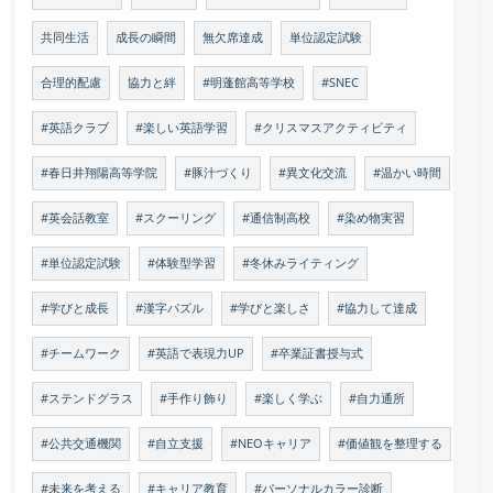
共同生活
成長の瞬間
無欠席達成
単位認定試験
合理的配慮
協力と絆
#明蓬館高等学校
#SNEC
#英語クラブ
#楽しい英語学習
#クリスマスアクティビティ
#春日井翔陽高等学院
#豚汁づくり
#異文化交流
#温かい時間
#英会話教室
#スクーリング
#通信制高校
#染め物実習
#単位認定試験
#体験型学習
#冬休みライティング
#学びと成長
#漢字パズル
#学びと楽しさ
#協力して達成
#チームワーク
#英語で表現力UP
#卒業証書授与式
#ステンドグラス
#手作り飾り
#楽しく学ぶ
#自力通所
#公共交通機関
#自立支援
#NEOキャリア
#価値観を整理する
#未来を考える
#キャリア教育
#パーソナルカラー診断