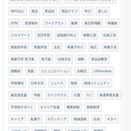
NPO法人
英語
英会話
英語クラブ
学び
楽しむ
DTM
音楽制作
ワークアウト
健康
春日井翔陽
明蓬館
クロスワード
言語学習
認知能力向上
桐塑人形
伝統工芸
創造的学習
実践学習
文化
和菓子作り
地元
和菓子店
御菓子司 美乃雀
美乃雀
伝統文化
経験
英会話教室
国際的
実践
コミュニケーション
火曜日
LIFEterrasse
学校通信
日本文化
ニュース
地域
地域コミュニティ
被災地支援
学校
ライフテラス
介護
h◇
発達障害支援
不登校サポート
キャリア支援
職業技能
資格取得
キャリア
駄菓子
ボランティア
地域貢献
社会
ギター
メロディー
才能開花
期待
エクササイズ
健康的