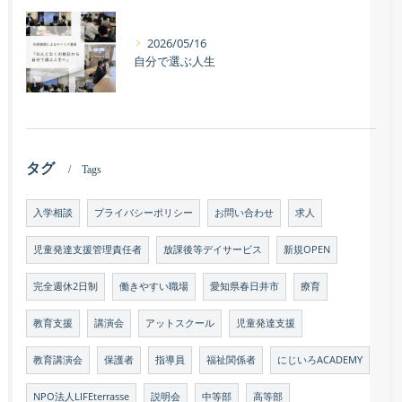
2026/05/16
自分で選ぶ人生
タグ
Tags
入学相談
プライバシーポリシー
お問い合わせ
求人
児童発達支援管理責任者
放課後等デイサービス
新規OPEN
完全週休2日制
働きやすい職場
愛知県春日井市
療育
教育支援
講演会
アットスクール
児童発達支援
教育講演会
保護者
指導員
福祉関係者
にじいろACADEMY
NPO法人LIFEterrasse
説明会
中等部
高等部