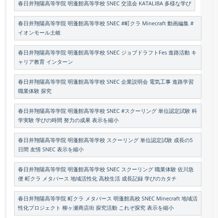
春日井翔陽高等学院 明蓬館高等学校 SNEC 交流会 KATALIBA 多様な学び
春日井翔陽高等学院 明蓬館高等学校 SNEC #町クラ Minecraft 動画編集 #
イオンモール土岐
春日井翔陽高等学院 明蓬館高等学校 SNEC ジョブドラフトFes 進路活動 キ
ャリア教育 インターン
春日井翔陽高等学院 明蓬館高等学校 SNEC 企業説明会 電気工事 進路学習
職業体験 探究
春日井翔陽高等学院 明蓬館高等学校 SNEC #スクーリング 単位認定試験 科
学実験 学びの時間 努力の成果 表示を縮小
春日井翔陽高等学院 明蓬館高等学校 スクーリング 単位認定試験 成長の5
日間 友情 SNEC 表示を縮小
春日井翔陽高等学院 明蓬館高等学校 SNEC スクーリング 職業体験 佐川急
便 町クラ メタバース 地域活性化 高校生活 成長記録 学びのカタチ
春日井翔陽高等学院 町クラ メタバース 明蓬館高校 SNEC Minecraft 地域活
性化プロジェクト 柳ヶ瀬商店街 探究活動 これぞ探究 表示を縮小