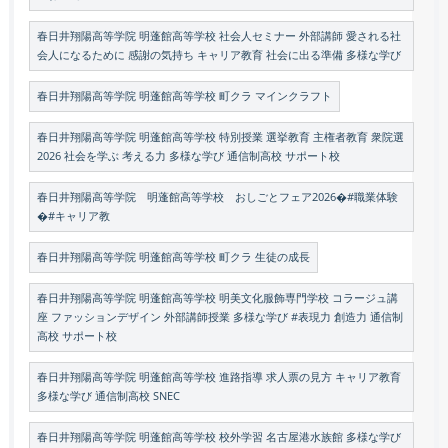
春日井翔陽高等学院 明蓬館高等学校 社会人セミナー 外部講師 愛される社
会人になるために 感謝の気持ち キャリア教育 社会に出る準備 多様な学び
春日井翔陽高等学院 明蓬館高等学校 町クラ マインクラフト
春日井翔陽高等学院 明蓬館高等学校 特別授業 選挙教育 主権者教育 衆院選
2026 社会を学ぶ 考える力 多様な学び 通信制高校 サポート校
春日井翔陽高等学院 明蓬館高等学校 おしごとフェア2026�#職業体験
�#キャリア教
春日井翔陽高等学院 明蓬館高等学校 町クラ 生徒の成長
春日井翔陽高等学院 明蓬館高等学校 明美文化服飾専門学校 コラージュ講
座 ファッションデザイン 外部講師授業 多様な学び #表現力 創造力 通信制
高校 サポート校
春日井翔陽高等学院 明蓬館高等学校 進路指導 求人票の見方 キャリア教育
多様な学び 通信制高校 SNEC
春日井翔陽高等学院 明蓬館高等学校 校外学習 名古屋港水族館 多様な学び