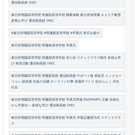
通信制高校 SNEC
春日井翔陽高等学院 明蓬館高等学校 職業体験 春日井保育園 キャリア教育
多様な学び 通信制高校 SNEC
#春日井翔陽高等学院 #明蓬館高等学校 #卒業式 表示を縮小
春日井翔陽高等学院 明蓬館高等学校 卒業式
春日井翔陽高等学院 明蓬館高等学校 切り絵 ステンドグラス制作 多様な学
び 表現活動 通信制高校 SNEC
春日井翔陽高等学院 明蓬館高校 通信制高校 サポート校 表彰式 インクルー
ジョン 校長賞 生徒の活躍 オンライン行事 居場所づくり 自分らしく 共生
社会
春日井翔陽高等学院 明蓬館高等学校 卒業式準備 RADWIMPS 正解 在校生
から卒業生へ 多様な学び 通信制高校 SNEC
春日井翔陽高等学院 明蓬館高等学校 卒業式 卒業証書授与式 ステンドグラ
ス