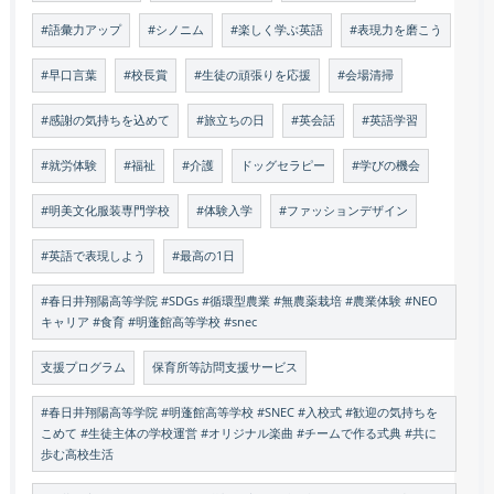
#語彙力アップ
#シノニム
#楽しく学ぶ英語
#表現力を磨こう
#早口言葉
#校長賞
#生徒の頑張りを応援
#会場清掃
#感謝の気持ちを込めて
#旅立ちの日
#英会話
#英語学習
#就労体験
#福祉
#介護
ドッグセラピー
#学びの機会
#明美文化服装専門学校
#体験入学
#ファッションデザイン
#英語で表現しよう
#最高の1日
#春日井翔陽高等学院 #SDGs #循環型農業 #無農薬栽培 #農業体験 #NEO
キャリア #食育 #明蓬館高等学校 #snec
支援プログラム
保育所等訪問支援サービス
#春日井翔陽高等学院 #明蓬館高等学校 #SNEC #入校式 #歓迎の気持ちを
こめて #生徒主体の学校運営 #オリジナル楽曲 #チームで作る式典 #共に
歩む高校生活