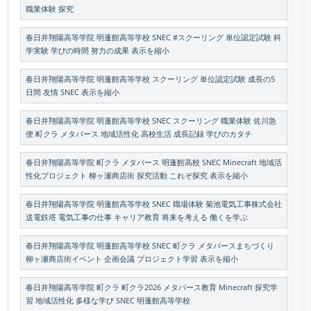
職業体験 探究
春日井翔陽高等学院 明蓬館高等学校 SNEC #スクーリング 単位認定試験 科
学実験 学びの時間 努力の成果 表示を縮小
春日井翔陽高等学院 明蓬館高等学校 スクーリング 単位認定試験 成長の5
日間 友情 SNEC 表示を縮小
春日井翔陽高等学院 明蓬館高等学校 SNEC スクーリング 職業体験 佐川急
便 町クラ メタバース 地域活性化 高校生活 成長記録 学びのカタチ
春日井翔陽高等学院 町クラ メタバース 明蓬館高校 SNEC Minecraft 地域活
性化プロジェクト 柳ヶ瀬商店街 探究活動 これぞ探究 表示を縮小
春日井翔陽高等学院 明蓬館高等学校 SNEC 職場体験 菊池電気工事株式会社
送電鉄塔 電気工事の仕事 キャリア教育 将来を考える 働くを学ぶ
春日井翔陽高等学院 明蓬館高等学校 SNEC 町クラ メタバースまちづくり
柳ヶ瀬商店街イベント 企画会議 プロジェクト学習 表示を縮小
春日井翔陽高等学院 町クラ 町クラ2026 メタバース教育 Minecraft 探究学
習 地域活性化 多様な学び SNEC 明蓬館高等学校