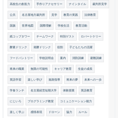
高校生の創造力
手作りアクセサリー
ナインタイル
裁判所見学
公共
名古屋地方裁判所
見学
教育の実践
法律教育
国旗
世界地図
国際理解
学校生活
教育活動
紙コップタワー
チームワーク
特別ゲスト
ロバートケリー
酵素ドリンク
発酵ドリンク
役割
子どもたちの活躍
フードパントリー
学校説明会
案内
消防訓練
避難訓練
将来の職業
無限の可能性
キャリア教育
生徒の成長
英語学習
楽しい学び
進路指導
将来の夢
未来への一歩
学食ランチ
名古屋経営短期大学
体験授業
英語教育
にじいろ
プログラミング教室
コミュニケーション能力
楽しく学ぶ
感情表現
ドローン
協力
ルール