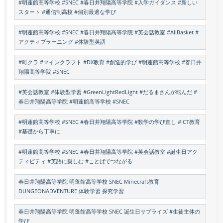
#明蓬館高等学校 #SNEC #春日井翔陽高等学院 #入学ガイダンス #新しい
スタート #通信制高校 #個別最適な学び
#明蓬館高等学校 #SNEC #春日井翔陽高等学院 #英会話教室 #AllBasket #
アクティブラーニング #体験型英語
#町クラ #マインクラフト #DX教育 #創造的学び #明蓬館高等学校 #春日井
翔陽高等学院 #SNEC
#英会話教室 #体験型学習 #GreenLightRedLight #だるまさんが転んだ #
春日井翔陽高等学院 #明蓬館高等学校 #SNEC
#明蓬館高等学校 #SNEC #春日井翔陽高等学院 #数学の学び直し #ICT教育
#基礎から丁寧に
#明蓬館高等学校 #SNEC #春日井翔陽高等学院 #英会話教室 #誕生日アク
ティビティ #英語に親しむ #ことばでつながる
春日井翔陽高等学院 明蓬館高等学校 SNEC Minecraft教育
DUNGEONADVENTURE 体験学習 探究学習
春日井翔陽高等学院 明蓬館高等学校 SNEC 誕生日サプライズ #生徒主体の
学び