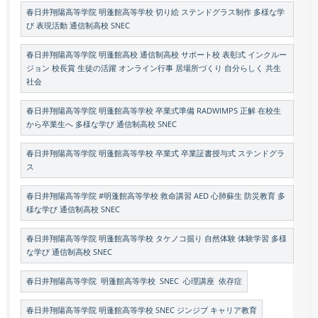
春日井翔陽高等学院 明蓬館高等学校 切り絵 ステンドグラス制作 多様な学
び 表現活動 通信制高校 SNEC
春日井翔陽高等学院 明蓬館高校 通信制高校 サポート校 表彰式 インクルー
ジョン 校長賞 生徒の活躍 オンライン行事 居場所づくり 自分らしく 共生
社会
春日井翔陽高等学院 明蓬館高等学校 卒業式準備 RADWIMPS 正解 在校生
から卒業生へ 多様な学び 通信制高校 SNEC
春日井翔陽高等学院 明蓬館高等学校 卒業式 卒業証書授与式 ステンドグラ
ス
春日井翔陽高等学院 #明蓬館高等学校 救命講習 AED 心肺蘇生 防災教育 多
様な学び 通信制高校 SNEC
春日井翔陽高等学院 明蓬館高等学校 タケノコ掘り 自然体験 体験学習 多様
な学び 通信制高校 SNEC
春日井翔陽高等学院 明蓬館高等学校 SNEC 心理講座 依存症
春日井翔陽高等学院 明蓬館高等学校 SNEC ジンジブ キャリア教育