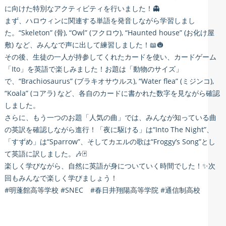
に向けた特別なアクティビティを行いました！👻
まず、ハロウィンに関連する単語を発音しながら学習しまし
た。“Skeleton” (骨), “Owl” (フクロウ), “Haunted house” (お化け屋
敷) など、みんなで声に出して練習しました！📖🎃
その後、生徒の一人が持参してくれたカードを使い、カードゲーム
「Ito」を英語で楽しみました！お題は「動物のサイズ」
で、“Brachiosaurus” (ブラキオサウルス), “Water flea” (ミジンコ),
“Koala” (コアラ) など、各自のカードに書かれた数字を見ながら確認
しました。
さらに、もう一つのお題「人気の曲」では、みんなが知っている曲
の英訳を確認しながら進行！「夜に駆ける」は“Into The Night”、
「すずめ」は“Sparrow”、そしてカエルの歌は“Froggy’s Song”とし
て英語に訳しました。🎶🃏
楽しく学びながら、自然に英語が身についていく時間でした！✨次
回もみんなで楽しく学びましょう！
#明蓬館高等学校 #SNEC #春日井翔陽高等学院 #通信制高校