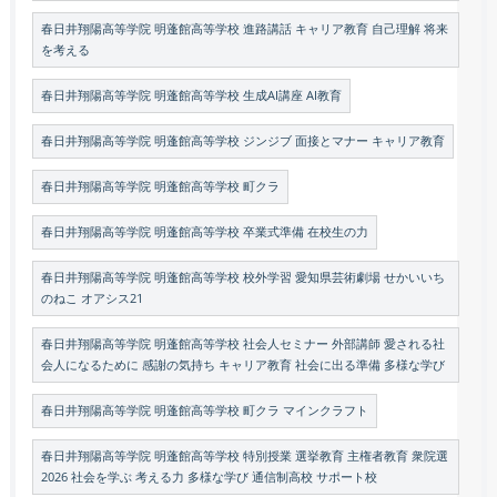
春日井翔陽高等学院 明蓬館高等学校 進路講話 キャリア教育 自己理解 将来
を考える
春日井翔陽高等学院 明蓬館高等学校 生成AI講座 AI教育
春日井翔陽高等学院 明蓬館高等学校 ジンジブ 面接とマナー キャリア教育
春日井翔陽高等学院 明蓬館高等学校 町クラ
春日井翔陽高等学院 明蓬館高等学校 卒業式準備 在校生の力
春日井翔陽高等学院 明蓬館高等学校 校外学習 愛知県芸術劇場 せかいいち
のねこ オアシス21
春日井翔陽高等学院 明蓬館高等学校 社会人セミナー 外部講師 愛される社
会人になるために 感謝の気持ち キャリア教育 社会に出る準備 多様な学び
春日井翔陽高等学院 明蓬館高等学校 町クラ マインクラフト
春日井翔陽高等学院 明蓬館高等学校 特別授業 選挙教育 主権者教育 衆院選
2026 社会を学ぶ 考える力 多様な学び 通信制高校 サポート校