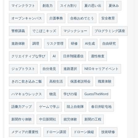
マインクラフト
創造力
スイカ割り
夏の思い出
夏休み
オープンキャンパス
介護事務
合格おめでとう
安全教育
警察講義
でこぼこキッズ
マジックショー
プログラミング講座
進路体験
調理
リスク管理
研修
AI生成
自由研究
クリエイティブな学び
AI
日井翔陽通信
適性検査
ジョブトラスト
自分発見
進路選択
NEOキャリアイベント
きのこ炊き込みご飯
高校生活
保護者説明会
職業体験
ハマキョウレックス
物流
学びの場
GuessTheWord
語彙力アップ
ゲームで学ぶ
陸上自衛隊
春日井駐屯地
新聞作り体験
中日新聞社
就労体験
新聞の工程
メディアの重要性
ドローン講習
ドローン操縦
技術研修