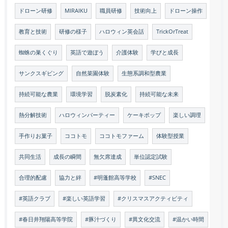
ドローン研修
MIRAIKU
職員研修
技術向上
ドローン操作
教育と技術
研修の様子
ハロウィン英会話
TrickOrTreat
蜘蛛の巣くぐり
英語で遊ぼう
介護体験
学びと成長
サンクスギビング
自然菜園体験
生態系調和型農業
持続可能な農業
環境学習
脱炭素化
持続可能な未来
熱分解技術
ハロウィンパーティー
ケーキポップ
楽しい調理
手作りお菓子
ココトモ
ココトモファーム
体験型授業
共同生活
成長の瞬間
無欠席達成
単位認定試験
合理的配慮
協力と絆
#明蓬館高等学校
#SNEC
#英語クラブ
#楽しい英語学習
#クリスマスアクティビティ
#春日井翔陽高等学院
#豚汁づくり
#異文化交流
#温かい時間