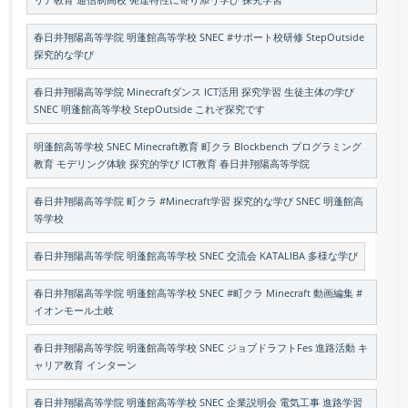
リア教育 通信制高校 発達特性に寄り添う学び 探究学習
春日井翔陽高等学院 明蓬館高等学校 SNEC #サポート校研修 StepOutside
探究的な学び
春日井翔陽高等学院 Minecraftダンス ICT活用 探究学習 生徒主体の学び
SNEC 明蓬館高等学校 StepOutside これぞ探究です
明蓬館高等学校 SNEC Minecraft教育 町クラ Blockbench プログラミング
教育 モデリング体験 探究的学び ICT教育 春日井翔陽高等学院
春日井翔陽高等学院 町クラ #Minecraft学習 探究的な学び SNEC 明蓬館高
等学校
春日井翔陽高等学院 明蓬館高等学校 SNEC 交流会 KATALIBA 多様な学び
春日井翔陽高等学院 明蓬館高等学校 SNEC #町クラ Minecraft 動画編集 #
イオンモール土岐
春日井翔陽高等学院 明蓬館高等学校 SNEC ジョブドラフトFes 進路活動 キ
ャリア教育 インターン
春日井翔陽高等学院 明蓬館高等学校 SNEC 企業説明会 電気工事 進路学習