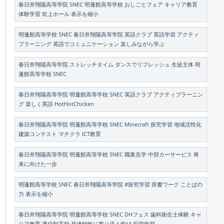
春日井翔陽高等学院 SNEC 明蓬館高等学校 おしごとフェア キャリア教育
体験学習 吹上ホール 表示を縮小
明蓬館高等学校 SNEC 春日井翔陽高等学院 英語クラブ 英語学習 アクティ
ブラーニング 英語でコミュニケーション 楽しみながら学ぶ
春日井翔陽高等学院 ストレッチタイム ダンスでリフレッシュ 生徒主体 明
蓬館高等学校 SNEC
春日井翔陽高等学院 明蓬館高等学校 SNEC 英語クラブ アクティブラーニン
グ 楽しく英語 HotHotChicken
春日井翔陽高等学院 明蓬館高等学校 SNEC Minecraft 探究学習 地域活性化
建築コンテスト マチクラ ICT教育
春日井翔陽高等学院 明蓬館高等学校 SNEC 職業見学 中部カーサービス 将
来に向けた一歩
明蓬館高等学校 SNEC 春日井翔陽高等学院 #探究学習 辞書ワーク ことばの
力 表示を縮小
春日井翔陽高等学院 明蓬館高等学校 SNEC DHフェス 歯科衛生士体験 キャ