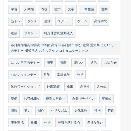
学習
人間性
表現
能力
文字
日常生活
運動
筋トレ
ダンス
生活
スクール
ゲーム
高等学院
達成
プリント
特定非営利活動法人
春日井翔陽高等学院 中等部 高等部 春日井市 学び 療育 愛知県 にじいろア
カデミー NPO法人 スキルアップ コミュニケーション
にじいろアカデミー
演奏
素敵
楽しい
通信
お知らせ
バレンタインデー
科学
工場見学
発見
体験ワークショップ
外部講師
成果
創造性
入校式
準備
KATALIBA
桐塑人形作り
自分でデザイン
卒業式
情熱
努力
制作
生活リズム
文化体験
特別
茶道
表千家流
礼儀
作法
季節を感じる心
多様な学び