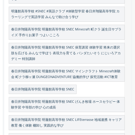
明蓬館高等学校 #SNEC #英語クラブ #体験型学習 春日井翔陽高等学院 カ
ラーリングで英語学習 みんなで助け合う学び
春日井翔陽高等学院 明蓬館高等学校 SNEC Minecraft 町クラ 誕生日サプラ
イズ 手作りお菓子 つよいこころ
春日井翔陽高等学院 明蓬館高等学校 SNEC 保育講習 体験学習 将来の選択
肢を広げる みんなで学ぼう 表現力を育てる パンダたいそう にじいろアカ
デミー 特別講師
春日井翔陽高等学院 明蓬館高等学校 SNEC マインクラフト Minecraft体験
会 町クラ柳ヶ瀬 DUNGEONADVENTURE 協働的学び 探究活動 #ICT教育
春日井翔陽高等学院 明蓬館高等学校 SNEC
春日井翔陽高等学院 明蓬館高等学校 SNEC げんき牧場 ホースセラピー 体
験学習 中等部の学び 心の成長
春日井翔陽高等学院 明蓬館高等学校 SNEC LIFEterrasse 地域連携 キャリア
教育 働く体験 棚卸し 実践的な学び