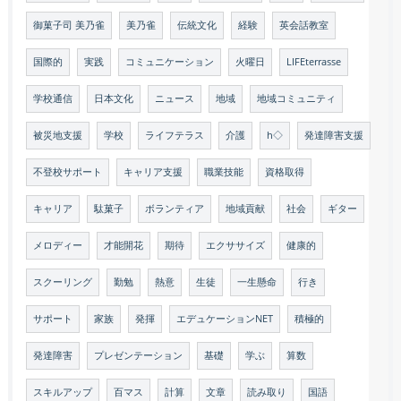
御菓子司 美乃雀
美乃雀
伝統文化
経験
英会話教室
国際的
実践
コミュニケーション
火曜日
LIFEterrasse
学校通信
日本文化
ニュース
地域
地域コミュニティ
被災地支援
学校
ライフテラス
介護
h◇
発達障害支援
不登校サポート
キャリア支援
職業技能
資格取得
キャリア
駄菓子
ボランティア
地域貢献
社会
ギター
メロディー
才能開花
期待
エクササイズ
健康的
スクーリング
勤勉
熱意
生徒
一生懸命
行き
サポート
家族
発揮
エデュケーションNET
積極的
発達障害
プレゼンテーション
基礎
学ぶ
算数
スキルアップ
百マス
計算
文章
読み取り
国語