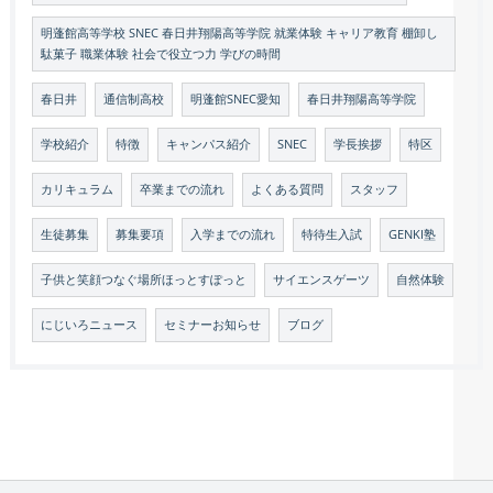
明蓬館高等学校 SNEC 春日井翔陽高等学院 就業体験 キャリア教育 棚卸し
駄菓子 職業体験 社会で役立つ力 学びの時間
春日井
通信制高校
明蓬館SNEC愛知
春日井翔陽高等学院
学校紹介
特徴
キャンパス紹介
SNEC
学長挨拶
特区
カリキュラム
卒業までの流れ
よくある質問
スタッフ
生徒募集
募集要項
入学までの流れ
特待生入試
GENKI塾
子供と笑顔つなぐ場所ほっとすぽっと
サイエンスゲーツ
自然体験
にじいろニュース
セミナーお知らせ
ブログ