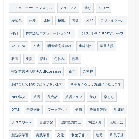
コミュニケーションスキル
クリスマス
飾り
ツリー
愛知県
体験
成長
挑戦
音楽
才能
デジタルツール
作品
株式会社エデュケーションNET
にじいろACADEMYグループ
YouTube
作成
明蓬館高等学校
生徒制作
学習支援
教育
支援
活動
冬休み
洗車
特定非営利活動法人LIFEterrasse
新年
ご挨拶
あけましておめでとうございます
今年もよろしくお願いいたします
NPO法人
英語
英会話
英語クラブ
学び
楽しむ
DTM
音楽制作
ワークアウト
健康
春日井翔陽
明蓬館
クロスワード
言語学習
認知能力向上
桐塑人形
伝統工芸
創造的学習
実践学習
文化
和菓子作り
地元
和菓子店