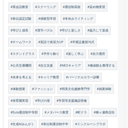
#英会話教室
#スクーリング
#通信制高校
#染め物実習
#単位認定試験
#体験型学習
#冬休みライティング
#学びと成長
#漢字パズル
#学びと楽しさ
#協力して達成
#チームワーク
#英語で表現力UP
#卒業証書授与式
#ステンドグラス
#手作り飾り
#楽しく学ぶ
#自力通所
#公共交通機関
#自立支援
#NEOキャリア
#価値観を整理する
#未来を考える
#キャリア教育
#パーソナルカラー診断
#体験授業
#ファッション
#明美文化服飾専門学
#就業体験
#保育園実習
#学びの場
#学習等支援施設研修
#Eula通信制中等部
#メタバース教育
#町クラ
#柳ヶ瀬商店街
#生成AIみんがく
#単位制通信制中学
#インクルーシブラボ