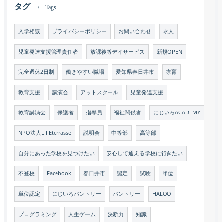
タグ
Tags
入学相談
プライバシーポリシー
お問い合わせ
求人
児童発達支援管理責任者
放課後等デイサービス
新規OPEN
完全週休2日制
働きやすい職場
愛知県春日井市
療育
教育支援
講演会
アットスクール
児童発達支援
教育講演会
保護者
指導員
福祉関係者
にじいろACADEMY
NPO法人LIFEterrasse
説明会
中等部
高等部
自分にあった学校を見つけたい
安心して通える学校に行きたい
不登校
Facebook
春日井市
認定
試験
単位
単位認定
にじいろパントリー
パントリー
HALOO
プログラミング
人生ゲーム
決断力
知識