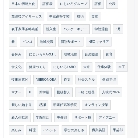
日本の伝統文化
評価表
にじいろグループ
評価
公表
放課後デイサービス
中京高等学校
技術
貴重
表千家薄茶略点前
新入生
パンケーキデー
学院通信
3月
春
ビンゴ
地域交流
個別サポート
NEOキャリア
春休み
にじいろMARCHE
地域活動
音楽療法
食育
食文化
健康づくり
にじいろLABO
未来
仕事体験
木工
技術周東区
NIJIIRONOBA
作文
社会スキル
個別学習
マナー
IT
新学期
模様替え
一緒に成長
入校式2024
新しい始まり
感謝
明蓬館高等学院
オンライン授業
新入生歓迎
学院生活
中央部
サポート校
ディズニー
楽しみ
料理
イベント
学びの楽しさ
職業英語
手芸部