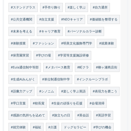
#ステンドグラス
#手作り飾り
#楽しく学ぶ
#自力通所
#公共交通機関
#自立支援
#NEOキャリア
#価値観を整理する
#未来を考える
#キャリア教育
#パーソナルカラー診断
#体験授業
#ファッション
#明美文化服飾専門学
#就業体験
#保育園実習
#学びの場
#学習等支援施設研修
#Eula通信制中等部
#メタバース教育
#町クラ
#柳ヶ瀬商店街
#生成AIみんがく
#単位制通信制中学
#インクルーシブラボ
#語彙力アップ
#シノニム
#楽しく学ぶ英語
#表現力を磨こう
#早口言葉
#校長賞
#生徒の頑張りを応援
#会場清掃
#感謝の気持ちを込めて
#旅立ちの日
#英会話
#英語学習
#就労体験
#福祉
#介護
ドッグセラピー
#学びの機会