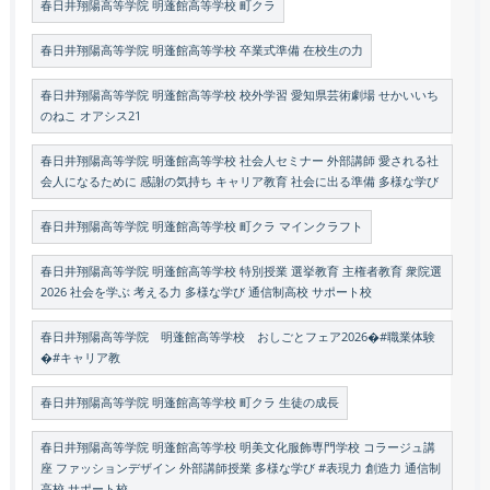
春日井翔陽高等学院 明蓬館高等学校 町クラ
春日井翔陽高等学院 明蓬館高等学校 卒業式準備 在校生の力
春日井翔陽高等学院 明蓬館高等学校 校外学習 愛知県芸術劇場 せかいいち
のねこ オアシス21
春日井翔陽高等学院 明蓬館高等学校 社会人セミナー 外部講師 愛される社
会人になるために 感謝の気持ち キャリア教育 社会に出る準備 多様な学び
春日井翔陽高等学院 明蓬館高等学校 町クラ マインクラフト
春日井翔陽高等学院 明蓬館高等学校 特別授業 選挙教育 主権者教育 衆院選
2026 社会を学ぶ 考える力 多様な学び 通信制高校 サポート校
春日井翔陽高等学院 明蓬館高等学校 おしごとフェア2026�#職業体験
�#キャリア教
春日井翔陽高等学院 明蓬館高等学校 町クラ 生徒の成長
春日井翔陽高等学院 明蓬館高等学校 明美文化服飾専門学校 コラージュ講
座 ファッションデザイン 外部講師授業 多様な学び #表現力 創造力 通信制
高校 サポート校