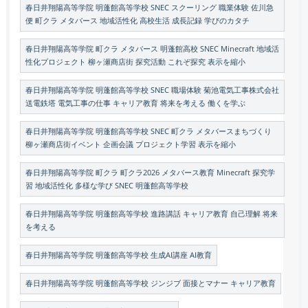
春日井翔陽高等学院 明蓬館高等学校 SNEC スクーリング 職業体験 佐川急
便 町クラ メタバース 地域活性化 高校生活 成長記録 学びのカタチ
春日井翔陽高等学院 町クラ メタバース 明蓬館高校 SNEC Minecraft 地域活
性化プロジェクト 柳ヶ瀬商店街 探究活動 これぞ探究 表示を縮小
春日井翔陽高等学院 明蓬館高等学校 SNEC 職場体験 菊池電気工事株式会社
送電鉄塔 電気工事の仕事 キャリア教育 将来を考える 働くを学ぶ
春日井翔陽高等学院 明蓬館高等学校 SNEC 町クラ メタバースまちづくり
柳ヶ瀬商店街イベント 企画会議 プロジェクト学習 表示を縮小
春日井翔陽高等学院 町クラ 町クラ2026 メタバース教育 Minecraft 探究学
習 地域活性化 多様な学び SNEC 明蓬館高等学校
春日井翔陽高等学院 明蓬館高等学校 進路講話 キャリア教育 自己理解 将来
を考える
春日井翔陽高等学院 明蓬館高等学校 生成AI講座 AI教育
春日井翔陽高等学院 明蓬館高等学校 ジンジブ 面接とマナー キャリア教育