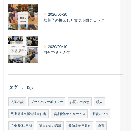
2026/05/30
駄菓子の棚卸しと賞味期限チェック
2026/05/16
自分で選ぶ人生
タグ
Tags
入学相談
プライバシーポリシー
お問い合わせ
求人
児童発達支援管理責任者
放課後等デイサービス
新規OPEN
完全週休2日制
働きやすい職場
愛知県春日井市
療育