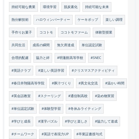
持続可能な農業
環境学習
脱炭素化
持続可能な未来
熱分解技術
ハロウィンパーティー
ケーキポップ
楽しい調理
手作りお菓子
ココトモ
ココトモファーム
体験型授業
共同生活
成長の瞬間
無欠席達成
単位認定試験
合理的配慮
協力と絆
#明蓬館高等学校
#SNEC
#英語クラブ
#楽しい英語学習
#クリスマスアクティビティ
#春日井翔陽高等学院
#豚汁づくり
#異文化交流
#温かい時間
#英会話教室
#スクーリング
#通信制高校
#染め物実習
#単位認定試験
#体験型学習
#冬休みライティング
#学びと成長
#漢字パズル
#学びと楽しさ
#協力して達成
#チームワーク
#英語で表現力UP
#卒業証書授与式