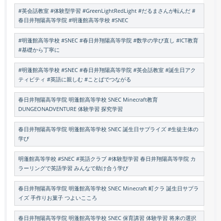
#英会話教室 #体験型学習 #GreenLightRedLight #だるまさんが転んだ #
春日井翔陽高等学院 #明蓬館高等学校 #SNEC
#明蓬館高等学校 #SNEC #春日井翔陽高等学院 #数学の学び直し #ICT教育
#基礎から丁寧に
#明蓬館高等学校 #SNEC #春日井翔陽高等学院 #英会話教室 #誕生日アク
ティビティ #英語に親しむ #ことばでつながる
春日井翔陽高等学院 明蓬館高等学校 SNEC Minecraft教育
DUNGEONADVENTURE 体験学習 探究学習
春日井翔陽高等学院 明蓬館高等学校 SNEC 誕生日サプライズ #生徒主体の
学び
明蓬館高等学校 #SNEC #英語クラブ #体験型学習 春日井翔陽高等学院 カ
ラーリングで英語学習 みんなで助け合う学び
春日井翔陽高等学院 明蓬館高等学校 SNEC Minecraft 町クラ 誕生日サプラ
イズ 手作りお菓子 つよいこころ
春日井翔陽高等学院 明蓬館高等学校 SNEC 保育講習 体験学習 将来の選択