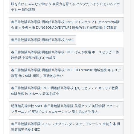
肢を広げる みんなで学ぼう 表現力を育てる パンダたいそう にじいろアカ
デミー 特別講師
春日井翔陽高等学院 明蓬館高等学校 SNEC マインクラフト Minecraft体験
会 町クラ柳ヶ瀬 DUNGEONADVENTURE 協働的学び 探究活動 #ICT教育
春日井翔陽高等学院 明蓬館高等学校 SNEC
春日井翔陽高等学院 明蓬館高等学校 SNEC げんき牧場 ホースセラピー 体
験学習 中等部の学び 心の成長
春日井翔陽高等学院 明蓬館高等学校 SNEC LIFEterrasse 地域連携 キャリア
教育 働く体験 棚卸し 実践的な学び
春日井翔陽高等学院 SNEC 明蓬館高等学校 おしごとフェア キャリア教育
体験学習 吹上ホール 表示を縮小
明蓬館高等学校 SNEC 春日井翔陽高等学院 英語クラブ 英語学習 アクティ
ブラーニング 英語でコミュニケーション 楽しみながら学ぶ
春日井翔陽高等学院 ストレッチタイム ダンスでリフレッシュ 生徒主体 明
蓬館高等学校 SNEC