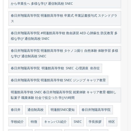
から卒業生へ 多様な学び 通信制高校 SNEC
春日井翔陽高等学院 明蓬館高等学校 卒業式 卒業証書授与式 ステンドグラ
ス
春日井翔陽高等学院 #明蓬館高等学校 救命講習 AED 心肺蘇生 防災教育 多
様な学び 通信制高校 SNEC
春日井翔陽高等学院 明蓬館高等学校 タケノコ掘り 自然体験 体験学習 多様
な学び 通信制高校 SNEC
春日井翔陽高等学院 明蓬館高等学校 SNEC 心理講座 依存症
春日井翔陽高等学院 明蓬館高等学校 SNEC ジンジブ キャリア教育
明蓬館高等学校 SNEC 春日井翔陽高等学院 就業体験 キャリア教育 棚卸し
駄菓子 職業体験 社会で役立つ力 学びの時間
春日井
通信制高校
明蓬館SNEC愛知
春日井翔陽高等学院
学校紹介
特徴
キャンパス紹介
SNEC
学長挨拶
特区