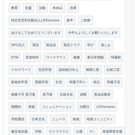
教育
支援
活動
冬休み
洗車
特定非営利活動法人LIFEterrasse
新年
ご挨拶
あけましておめでとうございます
今年もよろしくお願いいたします
NPO法人
英語
英会話
英語クラブ
学び
楽しむ
DTM
音楽制作
ワークアウト
健康
春日井翔陽
明蓬館
クロスワード
言語学習
認知能力向上
桐塑人形
伝統工芸
創造的学習
実践学習
文化
和菓子作り
地元
和菓子店
御菓子司 美乃雀
美乃雀
伝統文化
経験
英会話教室
国際的
実践
コミュニケーション
火曜日
LIFEterrasse
学校通信
日本文化
ニュース
地域
地域コミュニティ
被災地支援
学校
ライフテラス
介護
h◇
発達障害支援