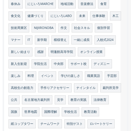
春休み
にじいろMARCHE
地域活動
音楽療法
食育
食文化
健康づくり
にじいろLABO
未来
仕事体験
木工
技術周東区
NIJIIRONOBA
作文
社会スキル
個別学習
マナー
IT
新学期
模様替え
一緒に成長
入校式2024
新しい始まり
感謝
明蓬館高等学院
オンライン授業
新入生歓迎
学院生活
中央部
サポート校
ディズニー
楽しみ
料理
イベント
学びの楽しさ
職業英語
手芸部
高校生の創造力
手作りアクセサリー
ナインタイル
裁判所見学
公共
名古屋地方裁判所
見学
教育の実践
法律教育
国旗
世界地図
国際理解
学校生活
教育活動
紙コップタワー
チームワーク
特別ゲスト
ロバートケリー