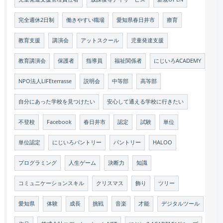
完全週休2日制
働きやすい職場
愛知県春日井市
療育
教育支援
講演会
アットスクール
児童発達支援
教育講演会
保護者
指導員
福祉関係者
にじいろACADEMY
NPO法人LIFEterrasse
説明会
中等部
高等部
自分にあった学校を見つけたい
安心して通える学校に行きたい
不登校
Facebook
春日井市
認定
試験
単位
単位認定
にじいろパントリー
パントリー
HALOO
プログラミング
人生ゲーム
決断力
知識
コミュニケーションスキル
クリスマス
飾り
ツリー
愛知県
体験
成長
挑戦
音楽
才能
デジタルツール