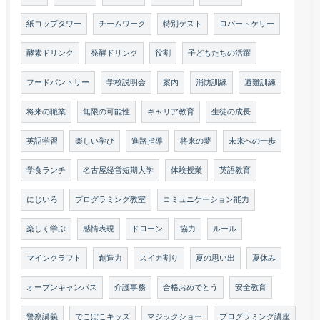
紙コップタワー
チームワーク
特別ゲスト
ロバートケリー
酵素ドリンク
発酵ドリンク
役割
子どもたちの活躍
フードパントリー
学校説明会
案内
消防訓練
避難訓練
将来の職業
無限の可能性
キャリア教育
生徒の成長
英語学習
楽しい学び
進路指導
将来の夢
未来への一歩
学食ランチ
名古屋経営短期大学
体験授業
英語教育
にじいろ
プログラミング教室
コミュニケーション能力
楽しく学ぶ
感情表現
ドローン
協力
ルール
マインクラフト
創造力
スイカ割り
夏の思い出
夏休み
オープンキャンパス
介護事務
合格おめでとう
安全教育
警察講義
でこぼこキッズ
マジックショー
プログラミング講座