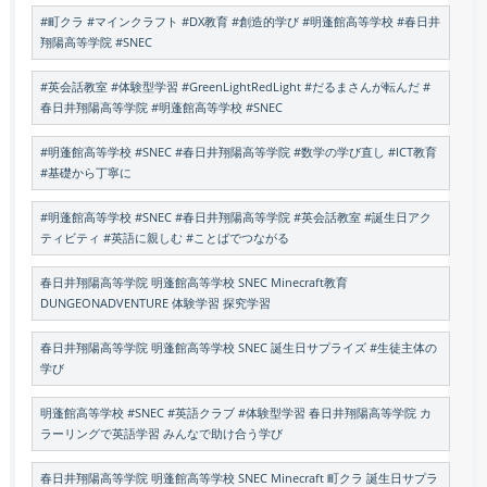
#町クラ #マインクラフト #DX教育 #創造的学び #明蓬館高等学校 #春日井
翔陽高等学院 #SNEC
#英会話教室 #体験型学習 #GreenLightRedLight #だるまさんが転んだ #
春日井翔陽高等学院 #明蓬館高等学校 #SNEC
#明蓬館高等学校 #SNEC #春日井翔陽高等学院 #数学の学び直し #ICT教育
#基礎から丁寧に
#明蓬館高等学校 #SNEC #春日井翔陽高等学院 #英会話教室 #誕生日アク
ティビティ #英語に親しむ #ことばでつながる
春日井翔陽高等学院 明蓬館高等学校 SNEC Minecraft教育
DUNGEONADVENTURE 体験学習 探究学習
春日井翔陽高等学院 明蓬館高等学校 SNEC 誕生日サプライズ #生徒主体の
学び
明蓬館高等学校 #SNEC #英語クラブ #体験型学習 春日井翔陽高等学院 カ
ラーリングで英語学習 みんなで助け合う学び
春日井翔陽高等学院 明蓬館高等学校 SNEC Minecraft 町クラ 誕生日サプラ