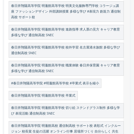
春日井翔陽高等学院 明蓬館高等学校 明美文化服飾専門学校 コラージュ講
座 ファッションデザイン 外部講師授業 多様な学び #表現力 創造力 通信制
高校 サポート校
春日井翔陽高等学院 明蓬館高等学校 進路指導 求人票の見方 キャリア教育
多様な学び 通信制高校 SNEC
春日井翔陽高等学院 明蓬館高等学校 校外学習 名古屋港水族館 多様な学び
通信制高校 SNEC
春日井翔陽高等学院 明蓬館高等学校 職業体験 春日井保育園 キャリア教育
多様な学び 通信制高校 SNEC
#春日井翔陽高等学院 #明蓬館高等学校 #卒業式 表示を縮小
春日井翔陽高等学院 明蓬館高等学校 卒業式
春日井翔陽高等学院 明蓬館高等学校 切り絵 ステンドグラス制作 多様な学
び 表現活動 通信制高校 SNEC
春日井翔陽高等学院 明蓬館高校 通信制高校 サポート校 表彰式 インクルー
ジョン 校長賞 生徒の活躍 オンライン行事 居場所づくり 自分らしく 共生