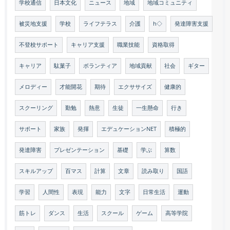
学校通信
日本文化
ニュース
地域
地域コミュニティ
被災地支援
学校
ライフテラス
介護
h◇
発達障害支援
不登校サポート
キャリア支援
職業技能
資格取得
キャリア
駄菓子
ボランティア
地域貢献
社会
ギター
メロディー
才能開花
期待
エクササイズ
健康的
スクーリング
勤勉
熱意
生徒
一生懸命
行き
サポート
家族
発揮
エデュケーションNET
積極的
発達障害
プレゼンテーション
基礎
学ぶ
算数
スキルアップ
百マス
計算
文章
読み取り
国語
学習
人間性
表現
能力
文字
日常生活
運動
筋トレ
ダンス
生活
スクール
ゲーム
高等学院