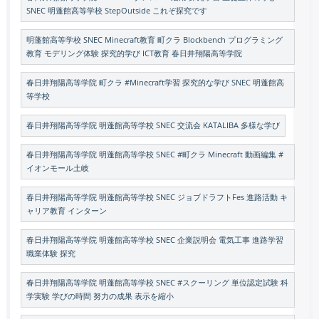
SNEC 明蓬館高等学校 StepOutside これぞ探究です
明蓬館高等学校 SNEC Minecraft教育 町クラ Blockbench プログラミング
教育 モデリング体験 探究的学び ICT教育 春日井翔陽高等学院
春日井翔陽高等学院 町クラ #Minecraft学習 探究的な学び SNEC 明蓬館高
等学校
春日井翔陽高等学院 明蓬館高等学校 SNEC 交流会 KATALIBA 多様な学び
春日井翔陽高等学院 明蓬館高等学校 SNEC #町クラ Minecraft 動画編集 #
イオンモール土岐
春日井翔陽高等学院 明蓬館高等学校 SNEC ジョブドラフトFes 進路活動 キ
ャリア教育 インターン
春日井翔陽高等学院 明蓬館高等学校 SNEC 企業説明会 電気工事 進路学習
職業体験 探究
春日井翔陽高等学院 明蓬館高等学校 SNEC #スクーリング 単位認定試験 科
学実験 学びの時間 努力の成果 表示を縮小