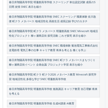
春日井翔陽高等学院 明蓬館高等学校 スクーリング 単位認定試験 成長の5
日間 友情 SNEC 表示を縮小
春日井翔陽高等学院 明蓬館高等学校 SNEC スクーリング 職業体験 佐川急
便 町クラ メタバース 地域活性化 高校生活 成長記録 学びのカタチ
春日井翔陽高等学院 町クラ メタバース 明蓬館高校 SNEC Minecraft 地域活
性化プロジェクト 柳ヶ瀬商店街 探究活動 これぞ探究 表示を縮小
春日井翔陽高等学院 明蓬館高等学校 SNEC 職場体験 菊池電気工事株式会社
送電鉄塔 電気工事の仕事 キャリア教育 将来を考える 働くを学ぶ
春日井翔陽高等学院 明蓬館高等学校 SNEC 町クラ メタバースまちづくり
柳ヶ瀬商店街イベント 企画会議 プロジェクト学習 表示を縮小
春日井翔陽高等学院 町クラ 町クラ2026 メタバース教育 Minecraft 探究学
習 地域活性化 多様な学び SNEC 明蓬館高等学校
春日井翔陽高等学院 明蓬館高等学校 進路講話 キャリア教育 自己理解 将来
を考える
春日井翔陽高等学院 明蓬館高等学校 生成AI講座 AI教育