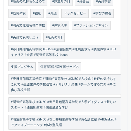
#感謝の気持ちを込めて
#旅立ちの日
#英会話
#英語学習
#就労体験
#福祉
#介護
ドッグセラピー
#学びの機会
#明美文化服装専門学校
#体験入学
#ファッションデザイン
#英語で表現しよう
#最高の1日
#春日井翔陽高等学院 #SDGs #循環型農業 #無農薬栽培 #農業体験 #NEO
キャリア #食育 #明蓬館高等学校 #snec
支援プログラム
保育所等訪問支援サービス
#春日井翔陽高等学院 #明蓬館高等学校 #SNEC #入校式 #歓迎の気持ちを
こめて #生徒主体の学校運営 #オリジナル楽曲 #チームで作る式典 #共に
歩む高校生活
#明蓬館高等学校 #SNEC #春日井翔陽高等学院 #入学ガイダンス #新しい
スタート #通信制高校 #個別最適な学び
#明蓬館高等学校 #SNEC #春日井翔陽高等学院 #英会話教室 #AllBasket #
アクティブラーニング #体験型英語