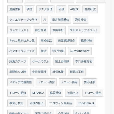
進路体験
調理
リスク管理
研修
AI生成
自由研究
クリエイティブな学び
AI
日井翔陽通信
適性検査
ジョブトラスト
自分発見
進路選択
NEOキャリアイベント
きのこ炊き込みご飯
高校生活
保護者説明会
職業体験
ハマキョウレックス
物流
学びの場
GuessTheWord
語彙力アップ
ゲームで学ぶ
陸上自衛隊
春日井駐屯地
新聞作り体験
中日新聞社
就労体験
新聞の工程
メディアの重要性
ドローン講習
ドローン操縦
技術研修
ドローン研修
MIRAIKU
職員研修
技術向上
ドローン操作
教育と技術
研修の様子
ハロウィン英会話
TrickOrTreat
蜘蛛の巣くぐり
英語で遊ぼう
介護体験
学びと成長