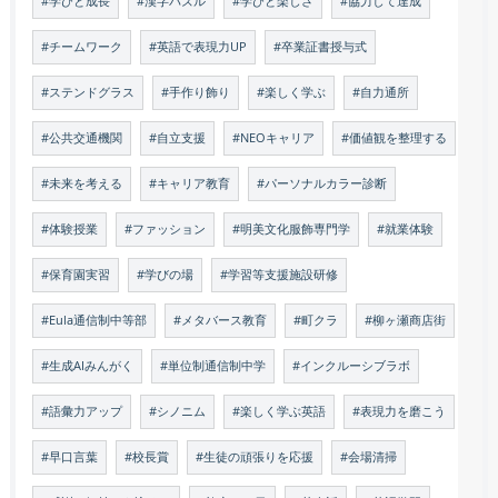
#学びと成長
#漢字パズル
#学びと楽しさ
#協力して達成
#チームワーク
#英語で表現力UP
#卒業証書授与式
#ステンドグラス
#手作り飾り
#楽しく学ぶ
#自力通所
#公共交通機関
#自立支援
#NEOキャリア
#価値観を整理する
#未来を考える
#キャリア教育
#パーソナルカラー診断
#体験授業
#ファッション
#明美文化服飾専門学
#就業体験
#保育園実習
#学びの場
#学習等支援施設研修
#Eula通信制中等部
#メタバース教育
#町クラ
#柳ヶ瀬商店街
#生成AIみんがく
#単位制通信制中学
#インクルーシブラボ
#語彙力アップ
#シノニム
#楽しく学ぶ英語
#表現力を磨こう
#早口言葉
#校長賞
#生徒の頑張りを応援
#会場清掃