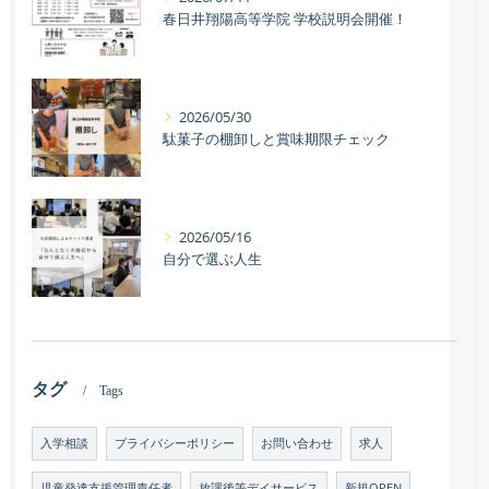
春日井翔陽高等学院 学校説明会開催！
2026/05/30
駄菓子の棚卸しと賞味期限チェック
2026/05/16
自分で選ぶ人生
タグ
Tags
入学相談
プライバシーポリシー
お問い合わせ
求人
児童発達支援管理責任者
放課後等デイサービス
新規OPEN