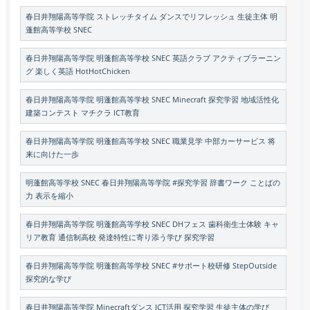
春日井翔陽高等学院 ストレッチタイム ダンスでリフレッシュ 生徒主体 明
蓬館高等学校 SNEC
春日井翔陽高等学院 明蓬館高等学校 SNEC 英語クラブ アクティブラーニン
グ 楽しく英語 HotHotChicken
春日井翔陽高等学院 明蓬館高等学校 SNEC Minecraft 探究学習 地域活性化
建築コンテスト マチクラ ICT教育
春日井翔陽高等学院 明蓬館高等学校 SNEC 職業見学 中部カーサービス 将
来に向けた一歩
明蓬館高等学校 SNEC 春日井翔陽高等学院 #探究学習 辞書ワーク ことばの
力 表示を縮小
春日井翔陽高等学院 明蓬館高等学校 SNEC DHフェス 歯科衛生士体験 キャ
リア教育 通信制高校 発達特性に寄り添う学び 探究学習
春日井翔陽高等学院 明蓬館高等学校 SNEC #サポート校研修 StepOutside
探究的な学び
春日井翔陽高等学院 Minecraftダンス ICT活用 探究学習 生徒主体の学び