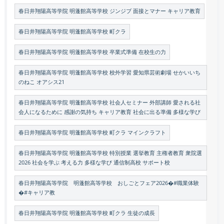
春日井翔陽高等学院 明蓬館高等学校 ジンジブ 面接とマナー キャリア教育
春日井翔陽高等学院 明蓬館高等学校 町クラ
春日井翔陽高等学院 明蓬館高等学校 卒業式準備 在校生の力
春日井翔陽高等学院 明蓬館高等学校 校外学習 愛知県芸術劇場 せかいいち
のねこ オアシス21
春日井翔陽高等学院 明蓬館高等学校 社会人セミナー 外部講師 愛される社
会人になるために 感謝の気持ち キャリア教育 社会に出る準備 多様な学び
春日井翔陽高等学院 明蓬館高等学校 町クラ マインクラフト
春日井翔陽高等学院 明蓬館高等学校 特別授業 選挙教育 主権者教育 衆院選
2026 社会を学ぶ 考える力 多様な学び 通信制高校 サポート校
春日井翔陽高等学院 明蓬館高等学校 おしごとフェア2026�#職業体験
�#キャリア教
春日井翔陽高等学院 明蓬館高等学校 町クラ 生徒の成長