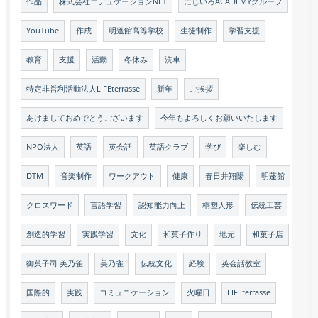
作品
株式会社エデュケーションNET
にじいろACADEMYグループ
YouTube
作成
明蓬館高等学校
生徒制作
学習支援
教育
支援
活動
冬休み
洗車
特定非営利活動法人LIFEterrasse
新年
ご挨拶
あけましておめでとうございます
今年もよろしくお願いいたします
NPO法人
英語
英会話
英語クラブ
学び
楽しむ
DTM
音楽制作
ワークアウト
健康
春日井翔陽
明蓬館
クロスワード
言語学習
認知能力向上
桐塑人形
伝統工芸
創造的学習
実践学習
文化
和菓子作り
地元
和菓子店
御菓子司 美乃雀
美乃雀
伝統文化
経験
英会話教室
国際的
実践
コミュニケーション
火曜日
LIFEterrasse