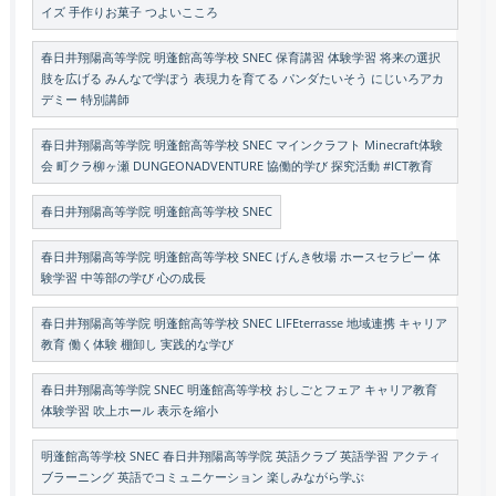
イズ 手作りお菓子 つよいこころ
春日井翔陽高等学院 明蓬館高等学校 SNEC 保育講習 体験学習 将来の選択
肢を広げる みんなで学ぼう 表現力を育てる パンダたいそう にじいろアカ
デミー 特別講師
春日井翔陽高等学院 明蓬館高等学校 SNEC マインクラフト Minecraft体験
会 町クラ柳ヶ瀬 DUNGEONADVENTURE 協働的学び 探究活動 #ICT教育
春日井翔陽高等学院 明蓬館高等学校 SNEC
春日井翔陽高等学院 明蓬館高等学校 SNEC げんき牧場 ホースセラピー 体
験学習 中等部の学び 心の成長
春日井翔陽高等学院 明蓬館高等学校 SNEC LIFEterrasse 地域連携 キャリア
教育 働く体験 棚卸し 実践的な学び
春日井翔陽高等学院 SNEC 明蓬館高等学校 おしごとフェア キャリア教育
体験学習 吹上ホール 表示を縮小
明蓬館高等学校 SNEC 春日井翔陽高等学院 英語クラブ 英語学習 アクティ
ブラーニング 英語でコミュニケーション 楽しみながら学ぶ