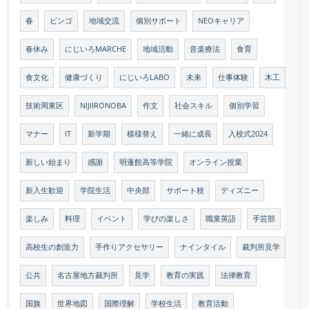
春
ビンゴ
地域交流
個別サポート
NEOキャリア
春休み
にじいろMARCHE
地域活動
音楽療法
食育
食文化
健康づくり
にじいろLABO
未来
仕事体験
木工
技術周東区
NIJIIRONOBA
作文
社会スキル
個別学習
マナー
IT
新学期
模様替え
一緒に成長
入校式2024
新しい始まり
感謝
明蓬館高等学院
オンライン授業
新入生歓迎
学院生活
中央部
サポート校
ディズニー
楽しみ
料理
イベント
学びの楽しさ
職業英語
手芸部
高校生の創造力
手作りアクセサリー
ナインタイル
裁判所見学
公共
名古屋地方裁判所
見学
教育の実践
法律教育
国旗
世界地図
国際理解
学校生活
教育活動