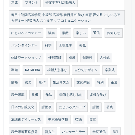
達成
プリント
特定非営利活動法人
春日井翔陽高等学院 中等部 高等部 春日井市 学び 療育 愛知県 にじいろア
カデミー NPO法人 スキルアップ コミュニケーション
にじいろアカデミー
演奏
素敵
楽しい
通信
お知らせ
バレンタインデー
科学
工場見学
発見
体験ワークショップ
外部講師
成果
創造性
入校式
準備
KATALIBA
桐塑人形作り
自分でデザイン
卒業式
情熱
努力
制作
生活リズム
文化体験
特別
茶道
表千家流
礼儀
作法
季節を感じる心
多様な学び
日本の伝統文化
評価表
にじいろグループ
評価
公表
放課後デイサービス
中京高等学校
技術
貴重
表千家薄茶略点前
新入生
パンケーキデー
学院通信
3月