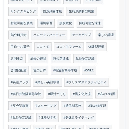
サンクスギビング
自然菜園体験
生態系調和型農業
持続可能な農業
環境学習
脱炭素化
持続可能な未来
熱分解技術
ハロウィンパーティー
ケーキポップ
楽しい調理
手作りお菓子
ココトモ
ココトモファーム
体験型授業
共同生活
成長の瞬間
無欠席達成
単位認定試験
合理的配慮
協力と絆
#明蓬館高等学校
#SNEC
#英語クラブ
#楽しい英語学習
#クリスマスアクティビティ
#春日井翔陽高等学院
#豚汁づくり
#異文化交流
#温かい時間
#英会話教室
#スクーリング
#通信制高校
#染め物実習
#単位認定試験
#体験型学習
#冬休みライティング