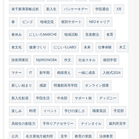
表千家薄茶略点前
新入生
パンケーキデー
学院通信
3月
春
ビンゴ
地域交流
個別サポート
NEOキャリア
春休み
にじいろMARCHE
地域活動
音楽療法
食育
食文化
健康づくり
にじいろLABO
未来
仕事体験
木工
技術周東区
NIJIIRONOBA
作文
社会スキル
個別学習
マナー
IT
新学期
模様替え
一緒に成長
入校式2024
新しい始まり
感謝
明蓬館高等学院
オンライン授業
新入生歓迎
学院生活
中央部
サポート校
ディズニー
楽しみ
料理
イベント
学びの楽しさ
職業英語
手芸部
高校生の創造力
手作りアクセサリー
ナインタイル
裁判所見学
公共
名古屋地方裁判所
見学
教育の実践
法律教育