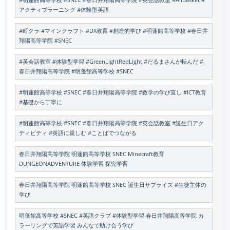
#明蓬館高等学校 #SNEC #春日井翔陽高等学院 #英会話教室 #AllBasket #
アクティブラーニング #体験型英語
#町クラ #マインクラフト #DX教育 #創造的学び #明蓬館高等学校 #春日井
翔陽高等学院 #SNEC
#英会話教室 #体験型学習 #GreenLightRedLight #だるまさんが転んだ #
春日井翔陽高等学院 #明蓬館高等学校 #SNEC
#明蓬館高等学校 #SNEC #春日井翔陽高等学院 #数学の学び直し #ICT教育
#基礎から丁寧に
#明蓬館高等学校 #SNEC #春日井翔陽高等学院 #英会話教室 #誕生日アク
ティビティ #英語に親しむ #ことばでつながる
春日井翔陽高等学院 明蓬館高等学校 SNEC Minecraft教育
DUNGEONADVENTURE 体験学習 探究学習
春日井翔陽高等学院 明蓬館高等学校 SNEC 誕生日サプライズ #生徒主体の
学び
明蓬館高等学校 #SNEC #英語クラブ #体験型学習 春日井翔陽高等学院 カ
ラーリングで英語学習 みんなで助け合う学び