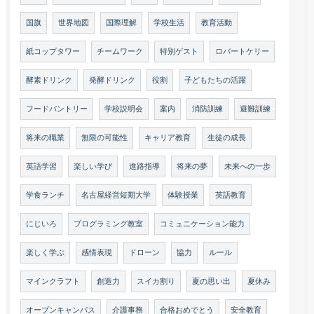
国旗
世界地図
国際理解
学校生活
教育活動
紙コップタワー
チームワーク
特別ゲスト
ロバートケリー
酵素ドリンク
発酵ドリンク
役割
子どもたちの活躍
フードパントリー
学校説明会
案内
消防訓練
避難訓練
将来の職業
無限の可能性
キャリア教育
生徒の成長
英語学習
楽しい学び
進路指導
将来の夢
未来への一歩
学食ランチ
名古屋経営短期大学
体験授業
英語教育
にじいろ
プログラミング教室
コミュニケーション能力
楽しく学ぶ
感情表現
ドローン
協力
ルール
マインクラフト
創造力
スイカ割り
夏の思い出
夏休み
オープンキャンパス
介護事務
合格おめでとう
安全教育