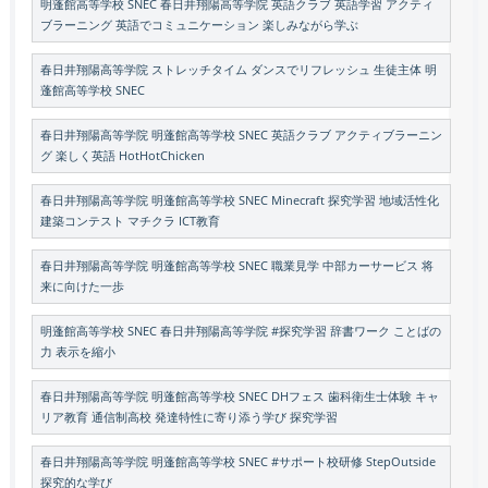
明蓬館高等学校 SNEC 春日井翔陽高等学院 英語クラブ 英語学習 アクティ
ブラーニング 英語でコミュニケーション 楽しみながら学ぶ
春日井翔陽高等学院 ストレッチタイム ダンスでリフレッシュ 生徒主体 明
蓬館高等学校 SNEC
春日井翔陽高等学院 明蓬館高等学校 SNEC 英語クラブ アクティブラーニン
グ 楽しく英語 HotHotChicken
春日井翔陽高等学院 明蓬館高等学校 SNEC Minecraft 探究学習 地域活性化
建築コンテスト マチクラ ICT教育
春日井翔陽高等学院 明蓬館高等学校 SNEC 職業見学 中部カーサービス 将
来に向けた一歩
明蓬館高等学校 SNEC 春日井翔陽高等学院 #探究学習 辞書ワーク ことばの
力 表示を縮小
春日井翔陽高等学院 明蓬館高等学校 SNEC DHフェス 歯科衛生士体験 キャ
リア教育 通信制高校 発達特性に寄り添う学び 探究学習
春日井翔陽高等学院 明蓬館高等学校 SNEC #サポート校研修 StepOutside
探究的な学び