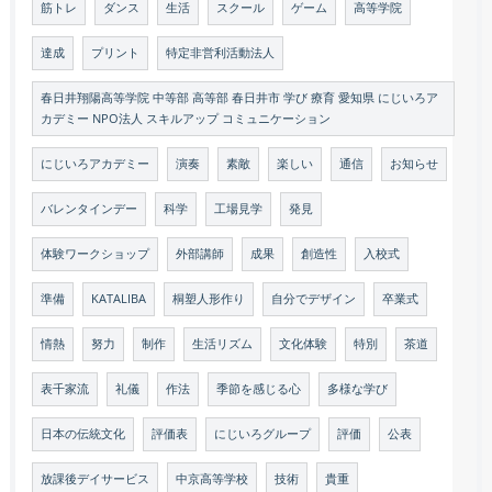
筋トレ
ダンス
生活
スクール
ゲーム
高等学院
達成
プリント
特定非営利活動法人
春日井翔陽高等学院 中等部 高等部 春日井市 学び 療育 愛知県 にじいろア
カデミー NPO法人 スキルアップ コミュニケーション
にじいろアカデミー
演奏
素敵
楽しい
通信
お知らせ
バレンタインデー
科学
工場見学
発見
体験ワークショップ
外部講師
成果
創造性
入校式
準備
KATALIBA
桐塑人形作り
自分でデザイン
卒業式
情熱
努力
制作
生活リズム
文化体験
特別
茶道
表千家流
礼儀
作法
季節を感じる心
多様な学び
日本の伝統文化
評価表
にじいろグループ
評価
公表
放課後デイサービス
中京高等学校
技術
貴重