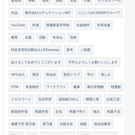
愛知県
体験
成長
挑戦
音楽
才能
デジタルツール
作品
株式会社エデュケーションNET
にじいろACADEMYグループ
YouTube
作成
明蓬館高等学校
生徒制作
学習支援
教育
支援
活動
冬休み
洗車
特定非営利活動法人LIFEterrasse
新年
ご挨拶
あけましておめでとうございます
今年もよろしくお願いいたします
NPO法人
英語
英会話
英語クラブ
学び
楽しむ
DTM
音楽制作
ワークアウト
健康
春日井翔陽
明蓬館
クロスワード
言語学習
認知能力向上
桐塑人形
伝統工芸
創造的学習
実践学習
文化
和菓子作り
地元
和菓子店
御菓子司 美乃雀
美乃雀
伝統文化
経験
英会話教室