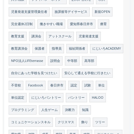
児童発達支援管理責任者
放課後等デイサービス
新規OPEN
完全週休2日制
働きやすい職場
愛知県春日井市
療育
教育支援
講演会
アットスクール
児童発達支援
教育講演会
保護者
指導員
福祉関係者
にじいろACADEMY
NPO法人LIFEterrasse
説明会
中等部
高等部
自分にあった学校を見つけたい
安心して通える学校に行きたい
不登校
Facebook
春日井市
認定
試験
単位
単位認定
にじいろパントリー
パントリー
HALOO
プログラミング
人生ゲーム
決断力
知識
コミュニケーションスキル
クリスマス
飾り
ツリー