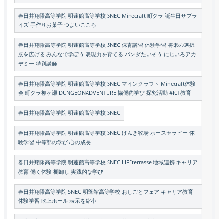
春日井翔陽高等学院 明蓬館高等学校 SNEC Minecraft 町クラ 誕生日サプラ
イズ 手作りお菓子 つよいこころ
春日井翔陽高等学院 明蓬館高等学校 SNEC 保育講習 体験学習 将来の選択
肢を広げる みんなで学ぼう 表現力を育てる パンダたいそう にじいろアカ
デミー 特別講師
春日井翔陽高等学院 明蓬館高等学校 SNEC マインクラフト Minecraft体験
会 町クラ柳ヶ瀬 DUNGEONADVENTURE 協働的学び 探究活動 #ICT教育
春日井翔陽高等学院 明蓬館高等学校 SNEC
春日井翔陽高等学院 明蓬館高等学校 SNEC げんき牧場 ホースセラピー 体
験学習 中等部の学び 心の成長
春日井翔陽高等学院 明蓬館高等学校 SNEC LIFEterrasse 地域連携 キャリア
教育 働く体験 棚卸し 実践的な学び
春日井翔陽高等学院 SNEC 明蓬館高等学校 おしごとフェア キャリア教育
体験学習 吹上ホール 表示を縮小