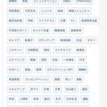
国際的
実践
コミュニケーション
火曜日
LIFEterrasse
学校通信
日本文化
ニュース
地域
地域コミュニティ
被災地支援
学校
ライフテラス
介護
h◇
発達障害支援
不登校サポート
キャリア支援
職業技能
資格取得
キャリア
駄菓子
ボランティア
地域貢献
社会
ギター
メロディー
才能開花
期待
エクササイズ
健康的
スクーリング
勤勉
熱意
生徒
一生懸命
行き
サポート
家族
発揮
エデュケーションNET
積極的
発達障害
プレゼンテーション
基礎
学ぶ
算数
スキルアップ
百マス
計算
文章
読み取り
国語
学習
人間性
表現
能力
文字
日常生活
運動