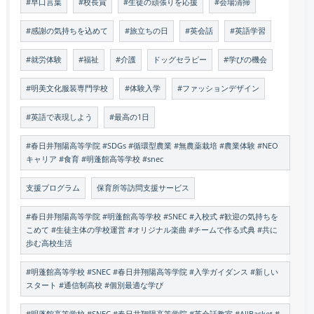
#早口言葉
#校長賞
#生徒の頑張りを応援
#会場清掃
#感謝の気持ちを込めて
#旅立ちの日
#英会話
#英語学習
#就労体験
#福祉
#介護
ドッグセラピー
#学びの機会
#明美文化服装専門学校
#体験入学
#ファッションデザイン
#英語で表現しよう
#最高の1日
#春日井翔陽高等学院 #SDGs #循環型農業 #無農薬栽培 #農業体験 #NEO
キャリア #食育 #明蓬館高等学校 #snec
支援プログラム
保育所等訪問支援サービス
#春日井翔陽高等学院 #明蓬館高等学校 #SNEC #入校式 #歓迎の気持ちを
こめて #生徒主体の学校運営 #オリジナル楽曲 #チームで作る式典 #共に
歩む高校生活
#明蓬館高等学校 #SNEC #春日井翔陽高等学院 #入学ガイダンス #新しい
スタート #通信制高校 #個別最適な学び