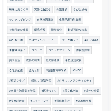
蜘蛛の巣くぐり
英語で遊ぼう
介護体験
学びと成長
サンクスギビング
自然菜園体験
生態系調和型農業
持続可能な農業
環境学習
脱炭素化
持続可能な未来
熱分解技術
ハロウィンパーティー
ケーキポップ
楽しい調理
手作りお菓子
ココトモ
ココトモファーム
体験型授業
共同生活
成長の瞬間
無欠席達成
単位認定試験
合理的配慮
協力と絆
#明蓬館高等学校
#SNEC
#英語クラブ
#楽しい英語学習
#クリスマスアクティビティ
#春日井翔陽高等学院
#豚汁づくり
#異文化交流
#温かい時間
#英会話教室
#スクーリング
#通信制高校
#染め物実習