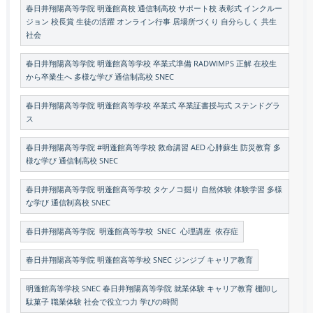
春日井翔陽高等学院 明蓬館高校 通信制高校 サポート校 表彰式 インクルー
ジョン 校長賞 生徒の活躍 オンライン行事 居場所づくり 自分らしく 共生
社会
春日井翔陽高等学院 明蓬館高等学校 卒業式準備 RADWIMPS 正解 在校生
から卒業生へ 多様な学び 通信制高校 SNEC
春日井翔陽高等学院 明蓬館高等学校 卒業式 卒業証書授与式 ステンドグラ
ス
春日井翔陽高等学院 #明蓬館高等学校 救命講習 AED 心肺蘇生 防災教育 多
様な学び 通信制高校 SNEC
春日井翔陽高等学院 明蓬館高等学校 タケノコ掘り 自然体験 体験学習 多様
な学び 通信制高校 SNEC
春日井翔陽高等学院 明蓬館高等学校 SNEC 心理講座 依存症
春日井翔陽高等学院 明蓬館高等学校 SNEC ジンジブ キャリア教育
明蓬館高等学校 SNEC 春日井翔陽高等学院 就業体験 キャリア教育 棚卸し
駄菓子 職業体験 社会で役立つ力 学びの時間