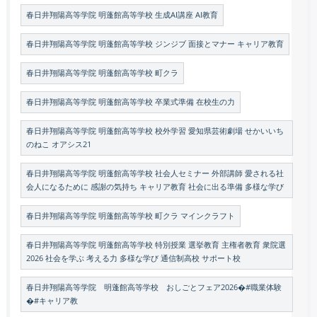
春日井翔陽高等学院 明蓬館高等学校 生成AI講座 AI教育
春日井翔陽高等学院 明蓬館高等学校 ジンジブ 面接とマナー キャリア教育
春日井翔陽高等学院 明蓬館高等学校 町クラ
春日井翔陽高等学院 明蓬館高等学校 卒業式準備 在校生の力
春日井翔陽高等学院 明蓬館高等学校 校外学習 愛知県芸術劇場 せかいいち
のねこ オアシス21
春日井翔陽高等学院 明蓬館高等学校 社会人セミナー 外部講師 愛される社
会人になるために 感謝の気持ち キャリア教育 社会に出る準備 多様な学び
春日井翔陽高等学院 明蓬館高等学校 町クラ マインクラフト
春日井翔陽高等学院 明蓬館高等学校 特別授業 選挙教育 主権者教育 衆院選
2026 社会を学ぶ 考える力 多様な学び 通信制高校 サポート校
春日井翔陽高等学院 明蓬館高等学校 おしごとフェア2026�#職業体験
�#キャリア教