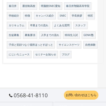
春日井
通信制高校
明蓬館SNEC愛知
春日井翔陽高等学院
学校紹介
特徴
キャンパス紹介
SNEC
学長挨拶
特区
カリキュラム
卒業までの流れ
よくある質問
スタッフ
生徒募集
募集要項
入学までの流れ
特待生入試
GENKI塾
子供と笑顔つなぐ場所ほっとすぽっと
サイエンスゲーツ
自然体験
にじいろニュース
セミナーお知らせ
ブログ
0568-41-8110
お問い合わせはこちら