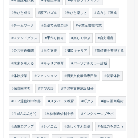
#単位認定試験
#体験型学習
#冬休みライティング
#学びと成長
#漢字パズル
#学びと楽しさ
#協力して達成
#チームワーク
#英語で表現力UP
#卒業証書授与式
#ステンドグラス
#手作り飾り
#楽しく学ぶ
#自力通所
#公共交通機関
#自立支援
#NEOキャリア
#価値観を整理する
#未来を考える
#キャリア教育
#パーソナルカラー診断
#体験授業
#ファッション
#明美文化服飾専門学
#就業体験
#保育園実習
#学びの場
#学習等支援施設研修
#Eula通信制中等部
#メタバース教育
#町クラ
#柳ヶ瀬商店街
#生成AIみんがく
#単位制通信制中学
#インクルーシブラボ
#語彙力アップ
#シノニム
#楽しく学ぶ英語
#表現力を磨こう