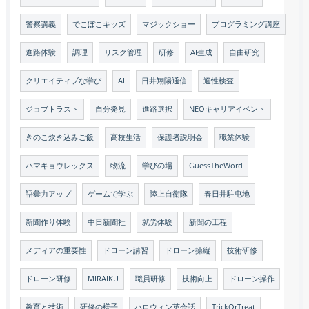
警察講義
でこぼこキッズ
マジックショー
プログラミング講座
進路体験
調理
リスク管理
研修
AI生成
自由研究
クリエイティブな学び
AI
日井翔陽通信
適性検査
ジョブトラスト
自分発見
進路選択
NEOキャリアイベント
きのこ炊き込みご飯
高校生活
保護者説明会
職業体験
ハマキョウレックス
物流
学びの場
GuessTheWord
語彙力アップ
ゲームで学ぶ
陸上自衛隊
春日井駐屯地
新聞作り体験
中日新聞社
就労体験
新聞の工程
メディアの重要性
ドローン講習
ドローン操縦
技術研修
ドローン研修
MIRAIKU
職員研修
技術向上
ドローン操作
教育と技術
研修の様子
ハロウィン英会話
TrickOrTreat