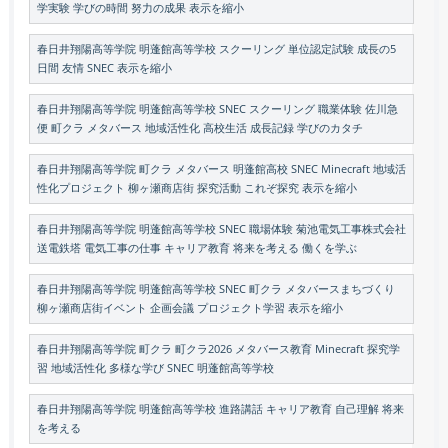
学実験 学びの時間 努力の成果 表示を縮小
春日井翔陽高等学院 明蓬館高等学校 スクーリング 単位認定試験 成長の5
日間 友情 SNEC 表示を縮小
春日井翔陽高等学院 明蓬館高等学校 SNEC スクーリング 職業体験 佐川急
便 町クラ メタバース 地域活性化 高校生活 成長記録 学びのカタチ
春日井翔陽高等学院 町クラ メタバース 明蓬館高校 SNEC Minecraft 地域活
性化プロジェクト 柳ヶ瀬商店街 探究活動 これぞ探究 表示を縮小
春日井翔陽高等学院 明蓬館高等学校 SNEC 職場体験 菊池電気工事株式会社
送電鉄塔 電気工事の仕事 キャリア教育 将来を考える 働くを学ぶ
春日井翔陽高等学院 明蓬館高等学校 SNEC 町クラ メタバースまちづくり
柳ヶ瀬商店街イベント 企画会議 プロジェクト学習 表示を縮小
春日井翔陽高等学院 町クラ 町クラ2026 メタバース教育 Minecraft 探究学
習 地域活性化 多様な学び SNEC 明蓬館高等学校
春日井翔陽高等学院 明蓬館高等学校 進路講話 キャリア教育 自己理解 将来
を考える