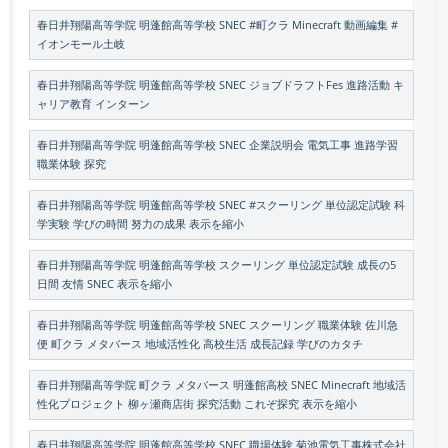
春日井翔陽高等学院 明蓬館高等学校 SNEC #町クラ Minecraft 動画編集 #
イオンモール土岐
春日井翔陽高等学院 明蓬館高等学校 SNEC ジョブドラフトFes 進路活動 キ
ャリア教育 インターン
春日井翔陽高等学院 明蓬館高等学校 SNEC 企業説明会 電気工事 進路学習
職業体験 探究
春日井翔陽高等学院 明蓬館高等学校 SNEC #スクーリング 単位認定試験 科
学実験 学びの時間 努力の成果 表示を縮小
春日井翔陽高等学院 明蓬館高等学校 スクーリング 単位認定試験 成長の5
日間 友情 SNEC 表示を縮小
春日井翔陽高等学院 明蓬館高等学校 SNEC スクーリング 職業体験 佐川急
便 町クラ メタバース 地域活性化 高校生活 成長記録 学びのカタチ
春日井翔陽高等学院 町クラ メタバース 明蓬館高校 SNEC Minecraft 地域活
性化プロジェクト 柳ヶ瀬商店街 探究活動 これぞ探究 表示を縮小
春日井翔陽高等学院 明蓬館高等学校 SNEC 職場体験 菊池電気工事株式会社