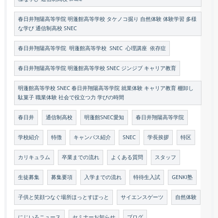
春日井翔陽高等学院 明蓬館高等学校 タケノコ掘り 自然体験 体験学習 多様
な学び 通信制高校 SNEC
春日井翔陽高等学院 明蓬館高等学校 SNEC 心理講座 依存症
春日井翔陽高等学院 明蓬館高等学校 SNEC ジンジブ キャリア教育
明蓬館高等学校 SNEC 春日井翔陽高等学院 就業体験 キャリア教育 棚卸し
駄菓子 職業体験 社会で役立つ力 学びの時間
春日井
通信制高校
明蓬館SNEC愛知
春日井翔陽高等学院
学校紹介
特徴
キャンパス紹介
SNEC
学長挨拶
特区
カリキュラム
卒業までの流れ
よくある質問
スタッフ
生徒募集
募集要項
入学までの流れ
特待生入試
GENKI塾
子供と笑顔つなぐ場所ほっとすぽっと
サイエンスゲーツ
自然体験
にじいろニュース
セミナーお知らせ
ブログ