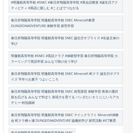
#明蓬館高等学校 #SNEC #春日井翔陽高等学院 #英会話教室 #誕生日アク
ティビティ #英語に親しむ #ことばでつながる
春日井翔陽高等学院 明蓬館高等学校 SNEC Minecraft教育
DUNGEONADVENTURE 体験学習 探究学習
春日井翔陽高等学院 明蓬館高等学校 SNEC 誕生日サプライズ #生徒主体の
学び
明蓬館高等学校 #SNEC #英語クラブ #体験型学習 春日井翔陽高等学院 カ
ラーリングで英語学習 みんなで助け合う学び
春日井翔陽高等学院 明蓬館高等学校 SNEC Minecraft 町クラ 誕生日サプラ
イズ 手作りお菓子 つよいこころ
春日井翔陽高等学院 明蓬館高等学校 SNEC 保育講習 体験学習 将来の選択
肢を広げる みんなで学ぼう 表現力を育てる パンダたいそう にじいろアカ
デミー 特別講師
春日井翔陽高等学院 明蓬館高等学校 SNEC マインクラフト Minecraft体験
会 町クラ柳ヶ瀬 DUNGEONADVENTURE 協働的学び 探究活動 #ICT教育
春日井翔陽高等学院 明蓬館高等学校 SNEC