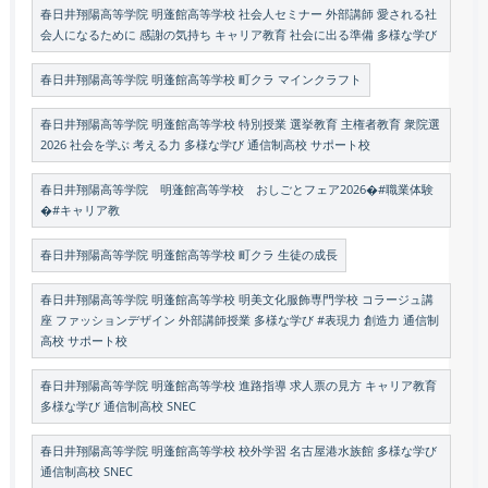
春日井翔陽高等学院 明蓬館高等学校 社会人セミナー 外部講師 愛される社
会人になるために 感謝の気持ち キャリア教育 社会に出る準備 多様な学び
春日井翔陽高等学院 明蓬館高等学校 町クラ マインクラフト
春日井翔陽高等学院 明蓬館高等学校 特別授業 選挙教育 主権者教育 衆院選
2026 社会を学ぶ 考える力 多様な学び 通信制高校 サポート校
春日井翔陽高等学院 明蓬館高等学校 おしごとフェア2026�#職業体験
�#キャリア教
春日井翔陽高等学院 明蓬館高等学校 町クラ 生徒の成長
春日井翔陽高等学院 明蓬館高等学校 明美文化服飾専門学校 コラージュ講
座 ファッションデザイン 外部講師授業 多様な学び #表現力 創造力 通信制
高校 サポート校
春日井翔陽高等学院 明蓬館高等学校 進路指導 求人票の見方 キャリア教育
多様な学び 通信制高校 SNEC
春日井翔陽高等学院 明蓬館高等学校 校外学習 名古屋港水族館 多様な学び
通信制高校 SNEC