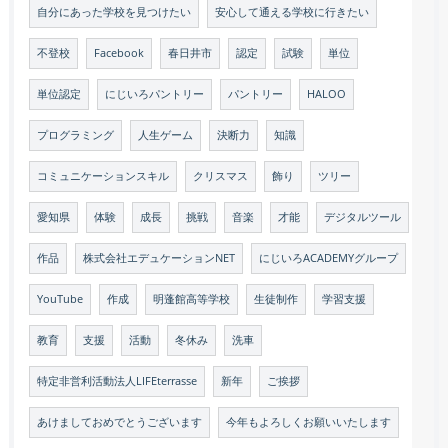
自分にあった学校を見つけたい
安心して通える学校に行きたい
不登校
Facebook
春日井市
認定
試験
単位
単位認定
にじいろパントリー
パントリー
HALOO
プログラミング
人生ゲーム
決断力
知識
コミュニケーションスキル
クリスマス
飾り
ツリー
愛知県
体験
成長
挑戦
音楽
才能
デジタルツール
作品
株式会社エデュケーションNET
にじいろACADEMYグループ
YouTube
作成
明蓬館高等学校
生徒制作
学習支援
教育
支援
活動
冬休み
洗車
特定非営利活動法人LIFEterrasse
新年
ご挨拶
あけましておめでとうございます
今年もよろしくお願いいたします