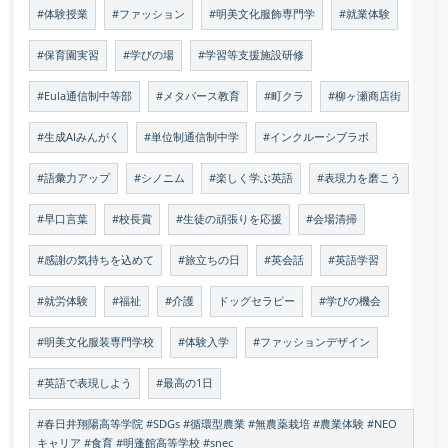
#体験授業
#ファッション
#明美文化服飾専門学
#就業体験
#保育園実習
#学びの場
#学習等支援施設研修
#Eula通信制中等部
#メタバース教育
#町クラ
#柳ヶ瀬商店街
#生成AIみんがく
#単位制通信制中学
#インクルーシブラボ
#語彙力アップ
#シノニム
#楽しく学ぶ英語
#表現力を磨こう
#早口言葉
#校長賞
#生徒の頑張りを応援
#会場清掃
#感謝の気持ちを込めて
#旅立ちの日
#英会話
#英語学習
#就労体験
#福祉
#介護
ドッグセラピー
#学びの機会
#明美文化服装専門学校
#体験入学
#ファッションデザイン
#英語で表現しよう
#最高の1日
#春日井翔陽高等学院 #SDGs #循環型農業 #無農薬栽培 #農業体験 #NEO
キャリア #食育 #明蓬館高等学校 #snec