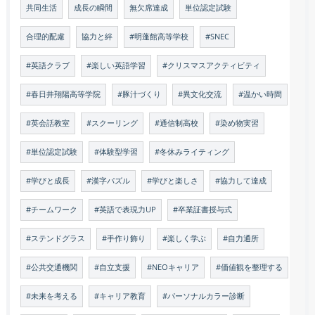
共同生活
成長の瞬間
無欠席達成
単位認定試験
合理的配慮
協力と絆
#明蓬館高等学校
#SNEC
#英語クラブ
#楽しい英語学習
#クリスマスアクティビティ
#春日井翔陽高等学院
#豚汁づくり
#異文化交流
#温かい時間
#英会話教室
#スクーリング
#通信制高校
#染め物実習
#単位認定試験
#体験型学習
#冬休みライティング
#学びと成長
#漢字パズル
#学びと楽しさ
#協力して達成
#チームワーク
#英語で表現力UP
#卒業証書授与式
#ステンドグラス
#手作り飾り
#楽しく学ぶ
#自力通所
#公共交通機関
#自立支援
#NEOキャリア
#価値観を整理する
#未来を考える
#キャリア教育
#パーソナルカラー診断