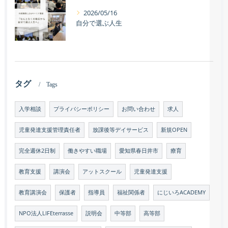
2026/05/16
自分で選ぶ人生
タグ
Tags
入学相談
プライバシーポリシー
お問い合わせ
求人
児童発達支援管理責任者
放課後等デイサービス
新規OPEN
完全週休2日制
働きやすい職場
愛知県春日井市
療育
教育支援
講演会
アットスクール
児童発達支援
教育講演会
保護者
指導員
福祉関係者
にじいろACADEMY
NPO法人LIFEterrasse
説明会
中等部
高等部