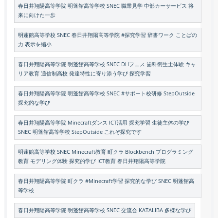
春日井翔陽高等学院 明蓬館高等学校 SNEC 職業見学 中部カーサービス 将
来に向けた一歩
明蓬館高等学校 SNEC 春日井翔陽高等学院 #探究学習 辞書ワーク ことばの
力 表示を縮小
春日井翔陽高等学院 明蓬館高等学校 SNEC DHフェス 歯科衛生士体験 キャ
リア教育 通信制高校 発達特性に寄り添う学び 探究学習
春日井翔陽高等学院 明蓬館高等学校 SNEC #サポート校研修 StepOutside
探究的な学び
春日井翔陽高等学院 Minecraftダンス ICT活用 探究学習 生徒主体の学び
SNEC 明蓬館高等学校 StepOutside これぞ探究です
明蓬館高等学校 SNEC Minecraft教育 町クラ Blockbench プログラミング
教育 モデリング体験 探究的学び ICT教育 春日井翔陽高等学院
春日井翔陽高等学院 町クラ #Minecraft学習 探究的な学び SNEC 明蓬館高
等学校
春日井翔陽高等学院 明蓬館高等学校 SNEC 交流会 KATALIBA 多様な学び