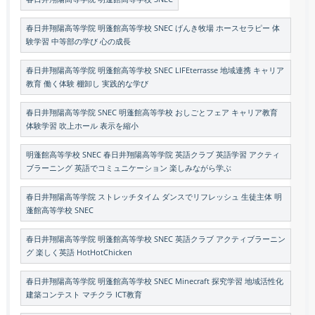
春日井翔陽高等学院 明蓬館高等学校 SNEC げんき牧場 ホースセラピー 体
験学習 中等部の学び 心の成長
春日井翔陽高等学院 明蓬館高等学校 SNEC LIFEterrasse 地域連携 キャリア
教育 働く体験 棚卸し 実践的な学び
春日井翔陽高等学院 SNEC 明蓬館高等学校 おしごとフェア キャリア教育
体験学習 吹上ホール 表示を縮小
明蓬館高等学校 SNEC 春日井翔陽高等学院 英語クラブ 英語学習 アクティ
ブラーニング 英語でコミュニケーション 楽しみながら学ぶ
春日井翔陽高等学院 ストレッチタイム ダンスでリフレッシュ 生徒主体 明
蓬館高等学校 SNEC
春日井翔陽高等学院 明蓬館高等学校 SNEC 英語クラブ アクティブラーニン
グ 楽しく英語 HotHotChicken
春日井翔陽高等学院 明蓬館高等学校 SNEC Minecraft 探究学習 地域活性化
建築コンテスト マチクラ ICT教育