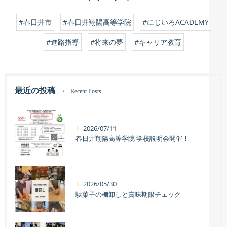
#春日井市
#春日井翔陽高等学院
#にじいろACADEMY
#進路指導
#将来の夢
#キャリア教育
最近の投稿
Recent Posts
2026/07/11
春日井翔陽高等学院 学校説明会開催！
2026/05/30
駄菓子の棚卸しと賞味期限チェック