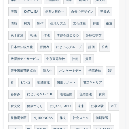
準備
KATALIBA
桐塑人形作り
自分でデザイン
卒業式
情熱
努力
制作
生活リズム
文化体験
特別
茶道
表千家流
礼儀
作法
季節を感じる心
多様な学び
日本の伝統文化
評価表
にじいろグループ
評価
公表
放課後デイサービス
中京高等学校
技術
貴重
表千家薄茶略点前
新入生
パンケーキデー
学院通信
3月
春
ビンゴ
地域交流
個別サポート
NEOキャリア
春休み
にじいろMARCHE
地域活動
音楽療法
食育
食文化
健康づくり
にじいろLABO
未来
仕事体験
木工
技術周東区
NIJIIRONOBA
作文
社会スキル
個別学習