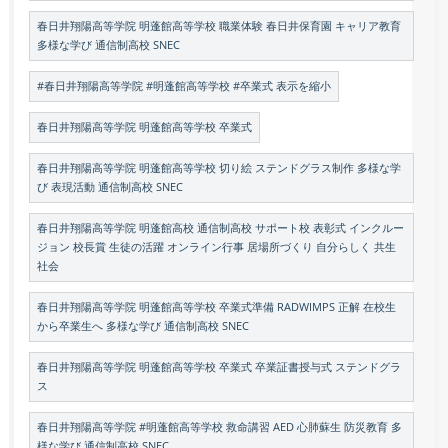
春日井翔陽高等学院 明蓬館高等学校 職業体験 春日井保育園 キャリア教育
多様な学び 通信制高校 SNEC
#春日井翔陽高等学院 #明蓬館高等学校 #卒業式 表示を縮小
春日井翔陽高等学院 明蓬館高等学校 卒業式
春日井翔陽高等学院 明蓬館高等学校 切り絵 ステンドグラス制作 多様な学
び 表現活動 通信制高校 SNEC
春日井翔陽高等学院 明蓬館高校 通信制高校 サポート校 表彰式 インクルー
ジョン 校長賞 生徒の活躍 オンライン行事 居場所づくり 自分らしく 共生
社会
春日井翔陽高等学院 明蓬館高等学校 卒業式準備 RADWIMPS 正解 在校生
から卒業生へ 多様な学び 通信制高校 SNEC
春日井翔陽高等学院 明蓬館高等学校 卒業式 卒業証書授与式 ステンドグラ
ス
春日井翔陽高等学院 #明蓬館高等学校 救命講習 AED 心肺蘇生 防災教育 多
様な学び 通信制高校 SNEC