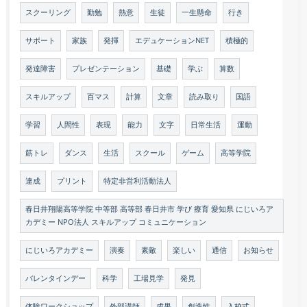
スクーリング
勤勉
熱意
生徒
一生懸命
行き
サポート
家族
発揮
エデュケーションNET
積極的
発達障害
プレゼンテーション
基礎
学ぶ
算数
スキルアップ
百マス
計算
文章
読み取り
国語
学習
人間性
表現
能力
文字
日常生活
運動
筋トレ
ダンス
生活
スクール
ゲーム
高等学院
達成
プリント
特定非営利活動法人
春日井翔陽高等学院 中等部 高等部 春日井市 学び 療育 愛知県 にじいろア
カデミー NPO法人 スキルアップ コミュニケーション
にじいろアカデミー
演奏
素敵
楽しい
通信
お知らせ
バレンタインデー
科学
工場見学
発見
体験ワークショップ
外部講師
成果
創造性
入校式