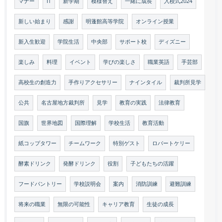
マナー
IT
新学期
模様替え
一緒に成長
入校式2024
新しい始まり
感謝
明蓬館高等学院
オンライン授業
新入生歓迎
学院生活
中央部
サポート校
ディズニー
楽しみ
料理
イベント
学びの楽しさ
職業英語
手芸部
高校生の創造力
手作りアクセサリー
ナインタイル
裁判所見学
公共
名古屋地方裁判所
見学
教育の実践
法律教育
国旗
世界地図
国際理解
学校生活
教育活動
紙コップタワー
チームワーク
特別ゲスト
ロバートケリー
酵素ドリンク
発酵ドリンク
役割
子どもたちの活躍
フードパントリー
学校説明会
案内
消防訓練
避難訓練
将来の職業
無限の可能性
キャリア教育
生徒の成長