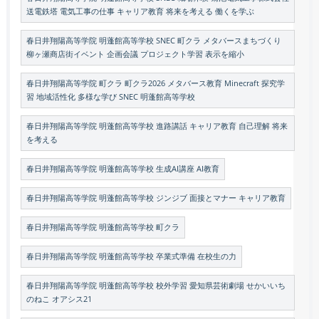
送電鉄塔 電気工事の仕事 キャリア教育 将来を考える 働くを学ぶ
春日井翔陽高等学院 明蓬館高等学校 SNEC 町クラ メタバースまちづくり
柳ヶ瀬商店街イベント 企画会議 プロジェクト学習 表示を縮小
春日井翔陽高等学院 町クラ 町クラ2026 メタバース教育 Minecraft 探究学
習 地域活性化 多様な学び SNEC 明蓬館高等学校
春日井翔陽高等学院 明蓬館高等学校 進路講話 キャリア教育 自己理解 将来
を考える
春日井翔陽高等学院 明蓬館高等学校 生成AI講座 AI教育
春日井翔陽高等学院 明蓬館高等学校 ジンジブ 面接とマナー キャリア教育
春日井翔陽高等学院 明蓬館高等学校 町クラ
春日井翔陽高等学院 明蓬館高等学校 卒業式準備 在校生の力
春日井翔陽高等学院 明蓬館高等学校 校外学習 愛知県芸術劇場 せかいいち
のねこ オアシス21