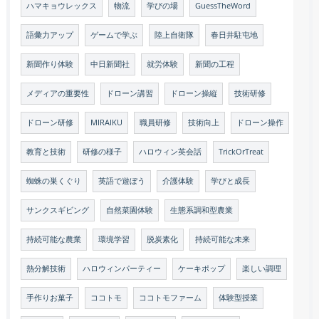
ハマキョウレックス
物流
学びの場
GuessTheWord
語彙力アップ
ゲームで学ぶ
陸上自衛隊
春日井駐屯地
新聞作り体験
中日新聞社
就労体験
新聞の工程
メディアの重要性
ドローン講習
ドローン操縦
技術研修
ドローン研修
MIRAIKU
職員研修
技術向上
ドローン操作
教育と技術
研修の様子
ハロウィン英会話
TrickOrTreat
蜘蛛の巣くぐり
英語で遊ぼう
介護体験
学びと成長
サンクスギビング
自然菜園体験
生態系調和型農業
持続可能な農業
環境学習
脱炭素化
持続可能な未来
熱分解技術
ハロウィンパーティー
ケーキポップ
楽しい調理
手作りお菓子
ココトモ
ココトモファーム
体験型授業