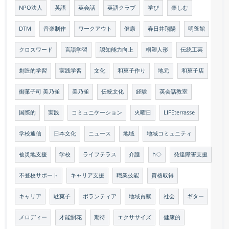
NPO法人
英語
英会話
英語クラブ
学び
楽しむ
DTM
音楽制作
ワークアウト
健康
春日井翔陽
明蓬館
クロスワード
言語学習
認知能力向上
桐塑人形
伝統工芸
創造的学習
実践学習
文化
和菓子作り
地元
和菓子店
御菓子司 美乃雀
美乃雀
伝統文化
経験
英会話教室
国際的
実践
コミュニケーション
火曜日
LIFEterrasse
学校通信
日本文化
ニュース
地域
地域コミュニティ
被災地支援
学校
ライフテラス
介護
h◇
発達障害支援
不登校サポート
キャリア支援
職業技能
資格取得
キャリア
駄菓子
ボランティア
地域貢献
社会
ギター
メロディー
才能開花
期待
エクササイズ
健康的