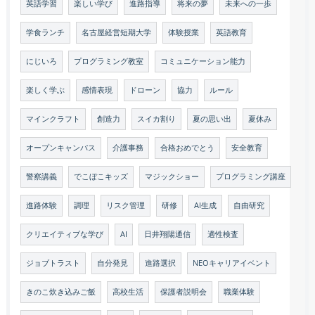
英語学習
楽しい学び
進路指導
将来の夢
未来への一歩
学食ランチ
名古屋経営短期大学
体験授業
英語教育
にじいろ
プログラミング教室
コミュニケーション能力
楽しく学ぶ
感情表現
ドローン
協力
ルール
マインクラフト
創造力
スイカ割り
夏の思い出
夏休み
オープンキャンパス
介護事務
合格おめでとう
安全教育
警察講義
でこぼこキッズ
マジックショー
プログラミング講座
進路体験
調理
リスク管理
研修
AI生成
自由研究
クリエイティブな学び
AI
日井翔陽通信
適性検査
ジョブトラスト
自分発見
進路選択
NEOキャリアイベント
きのこ炊き込みご飯
高校生活
保護者説明会
職業体験