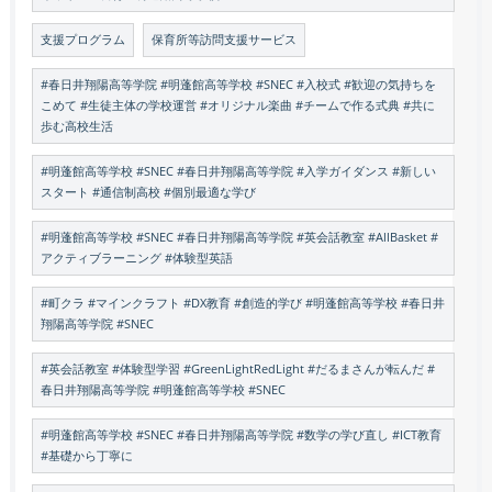
支援プログラム
保育所等訪問支援サービス
#春日井翔陽高等学院 #明蓬館高等学校 #SNEC #入校式 #歓迎の気持ちを
こめて #生徒主体の学校運営 #オリジナル楽曲 #チームで作る式典 #共に
歩む高校生活
#明蓬館高等学校 #SNEC #春日井翔陽高等学院 #入学ガイダンス #新しい
スタート #通信制高校 #個別最適な学び
#明蓬館高等学校 #SNEC #春日井翔陽高等学院 #英会話教室 #AllBasket #
アクティブラーニング #体験型英語
#町クラ #マインクラフト #DX教育 #創造的学び #明蓬館高等学校 #春日井
翔陽高等学院 #SNEC
#英会話教室 #体験型学習 #GreenLightRedLight #だるまさんが転んだ #
春日井翔陽高等学院 #明蓬館高等学校 #SNEC
#明蓬館高等学校 #SNEC #春日井翔陽高等学院 #数学の学び直し #ICT教育
#基礎から丁寧に