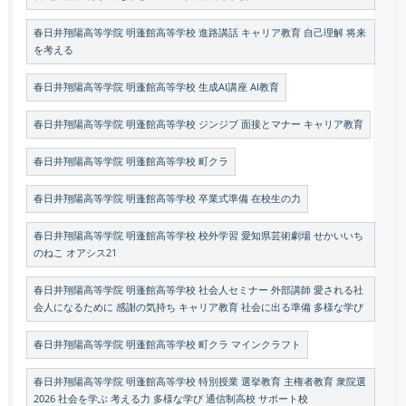
春日井翔陽高等学院 明蓬館高等学校 進路講話 キャリア教育 自己理解 将来
を考える
春日井翔陽高等学院 明蓬館高等学校 生成AI講座 AI教育
春日井翔陽高等学院 明蓬館高等学校 ジンジブ 面接とマナー キャリア教育
春日井翔陽高等学院 明蓬館高等学校 町クラ
春日井翔陽高等学院 明蓬館高等学校 卒業式準備 在校生の力
春日井翔陽高等学院 明蓬館高等学校 校外学習 愛知県芸術劇場 せかいいち
のねこ オアシス21
春日井翔陽高等学院 明蓬館高等学校 社会人セミナー 外部講師 愛される社
会人になるために 感謝の気持ち キャリア教育 社会に出る準備 多様な学び
春日井翔陽高等学院 明蓬館高等学校 町クラ マインクラフト
春日井翔陽高等学院 明蓬館高等学校 特別授業 選挙教育 主権者教育 衆院選
2026 社会を学ぶ 考える力 多様な学び 通信制高校 サポート校