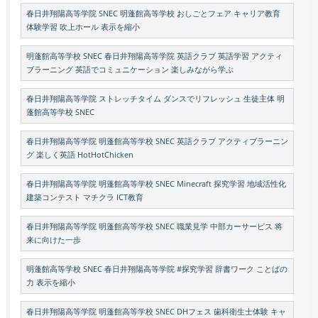
春日井翔陽高等学院 SNEC 明蓬館高等学校 おしごとフェア キャリア教育
体験学習 吹上ホール 表示を縮小
明蓬館高等学校 SNEC 春日井翔陽高等学院 英語クラブ 英語学習 アクティ
ブラーニング 英語でコミュニケーション 楽しみながら学ぶ
春日井翔陽高等学院 ストレッチタイム ダンスでリフレッシュ 生徒主体 明
蓬館高等学校 SNEC
春日井翔陽高等学院 明蓬館高等学校 SNEC 英語クラブ アクティブラーニン
グ 楽しく英語 HotHotChicken
春日井翔陽高等学院 明蓬館高等学校 SNEC Minecraft 探究学習 地域活性化
建築コンテスト マチクラ ICT教育
春日井翔陽高等学院 明蓬館高等学校 SNEC 職業見学 中部カーサービス 将
来に向けた一歩
明蓬館高等学校 SNEC 春日井翔陽高等学院 #探究学習 辞書ワーク ことばの
力 表示を縮小
春日井翔陽高等学院 明蓬館高等学校 SNEC DHフェス 歯科衛生士体験 キャ