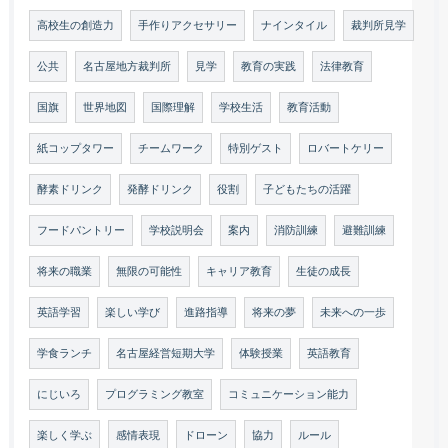
高校生の創造力
手作りアクセサリー
ナインタイル
裁判所見学
公共
名古屋地方裁判所
見学
教育の実践
法律教育
国旗
世界地図
国際理解
学校生活
教育活動
紙コップタワー
チームワーク
特別ゲスト
ロバートケリー
酵素ドリンク
発酵ドリンク
役割
子どもたちの活躍
フードパントリー
学校説明会
案内
消防訓練
避難訓練
将来の職業
無限の可能性
キャリア教育
生徒の成長
英語学習
楽しい学び
進路指導
将来の夢
未来への一歩
学食ランチ
名古屋経営短期大学
体験授業
英語教育
にじいろ
プログラミング教室
コミュニケーション能力
楽しく学ぶ
感情表現
ドローン
協力
ルール