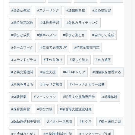
#英会話教室
#スクーリング
#通信制高校
#染め物実習
#単位認定試験
#体験型学習
#冬休みライティング
#学びと成長
#漢字パズル
#学びと楽しさ
#協力して達成
#チームワーク
#英語で表現力UP
#卒業証書授与式
#ステンドグラス
#手作り飾り
#楽しく学ぶ
#自力通所
#公共交通機関
#自立支援
#NEOキャリア
#価値観を整理する
#未来を考える
#キャリア教育
#パーソナルカラー診断
#体験授業
#ファッション
#明美文化服飾専門学
#就業体験
#保育園実習
#学びの場
#学習等支援施設研修
#Eula通信制中等部
#メタバース教育
#町クラ
#柳ヶ瀬商店街
#生成AIみんがく
#単位制通信制中学
#インクルーシブラボ