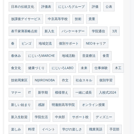
日本の伝統文化
評価表
にじいろグループ
評価
公表
放課後デイサービス
中京高等学校
技術
貴重
表千家薄茶略点前
新入生
パンケーキデー
学院通信
3月
春
ビンゴ
地域交流
個別サポート
NEOキャリア
春休み
にじいろMARCHE
地域活動
音楽療法
食育
食文化
健康づくり
にじいろLABO
未来
仕事体験
木工
技術周東区
NIJIIRONOBA
作文
社会スキル
個別学習
マナー
IT
新学期
模様替え
一緒に成長
入校式2024
新しい始まり
感謝
明蓬館高等学院
オンライン授業
新入生歓迎
学院生活
中央部
サポート校
ディズニー
楽しみ
料理
イベント
学びの楽しさ
職業英語
手芸部