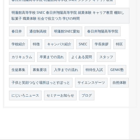
明蓬館高等学校 SNEC 春日井翔陽高等学院 就業体験 キャリア教育 棚卸し
駄菓子 職業体験 社会で役立つ力 学びの時間
春日井
通信制高校
明蓬館SNEC愛知
春日井翔陽高等学院
学校紹介
特徴
キャンパス紹介
SNEC
学長挨拶
特区
カリキュラム
卒業までの流れ
よくある質問
スタッフ
生徒募集
募集要項
入学までの流れ
特待生入試
GENKI塾
子供と笑顔つなぐ場所ほっとすぽっと
サイエンスゲーツ
自然体験
にじいろニュース
セミナーお知らせ
ブログ