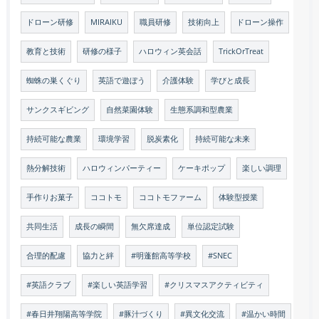
ドローン研修
MIRAIKU
職員研修
技術向上
ドローン操作
教育と技術
研修の様子
ハロウィン英会話
TrickOrTreat
蜘蛛の巣くぐり
英語で遊ぼう
介護体験
学びと成長
サンクスギビング
自然菜園体験
生態系調和型農業
持続可能な農業
環境学習
脱炭素化
持続可能な未来
熱分解技術
ハロウィンパーティー
ケーキポップ
楽しい調理
手作りお菓子
ココトモ
ココトモファーム
体験型授業
共同生活
成長の瞬間
無欠席達成
単位認定試験
合理的配慮
協力と絆
#明蓬館高等学校
#SNEC
#英語クラブ
#楽しい英語学習
#クリスマスアクティビティ
#春日井翔陽高等学院
#豚汁づくり
#異文化交流
#温かい時間