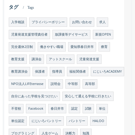
タグ
Tags
入学相談
プライバシーポリシー
お問い合わせ
求人
児童発達支援管理責任者
放課後等デイサービス
新規OPEN
完全週休2日制
働きやすい職場
愛知県春日井市
療育
教育支援
講演会
アットスクール
児童発達支援
教育講演会
保護者
指導員
福祉関係者
にじいろACADEMY
NPO法人LIFEterrasse
説明会
中等部
高等部
自分にあった学校を見つけたい
安心して通える学校に行きたい
不登校
Facebook
春日井市
認定
試験
単位
単位認定
にじいろパントリー
パントリー
HALOO
プログラミング
人生ゲーム
決断力
知識