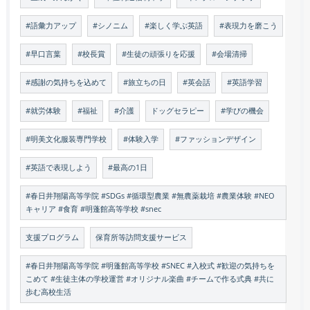
#語彙力アップ
#シノニム
#楽しく学ぶ英語
#表現力を磨こう
#早口言葉
#校長賞
#生徒の頑張りを応援
#会場清掃
#感謝の気持ちを込めて
#旅立ちの日
#英会話
#英語学習
#就労体験
#福祉
#介護
ドッグセラピー
#学びの機会
#明美文化服装専門学校
#体験入学
#ファッションデザイン
#英語で表現しよう
#最高の1日
#春日井翔陽高等学院 #SDGs #循環型農業 #無農薬栽培 #農業体験 #NEO
キャリア #食育 #明蓬館高等学校 #snec
支援プログラム
保育所等訪問支援サービス
#春日井翔陽高等学院 #明蓬館高等学校 #SNEC #入校式 #歓迎の気持ちを
こめて #生徒主体の学校運営 #オリジナル楽曲 #チームで作る式典 #共に
歩む高校生活