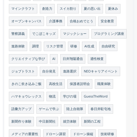
マインクラフト
創造力
スイカ割り
夏の思い出
夏休み
オープンキャンパス
介護事務
合格おめでとう
安全教育
警察講義
でこぼこキッズ
マジックショー
プログラミング講座
進路体験
調理
リスク管理
研修
AI生成
自由研究
クリエイティブな学び
AI
日井翔陽通信
適性検査
ジョブトラスト
自分発見
進路選択
NEOキャリアイベント
きのこ炊き込みご飯
高校生活
保護者説明会
職業体験
ハマキョウレックス
物流
学びの場
GuessTheWord
語彙力アップ
ゲームで学ぶ
陸上自衛隊
春日井駐屯地
新聞作り体験
中日新聞社
就労体験
新聞の工程
メディアの重要性
ドローン講習
ドローン操縦
技術研修