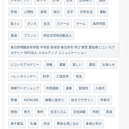
学習
人間性
表現
能力
文字
日常生活
運動
筋トレ
ダンス
生活
スクール
ゲーム
高等学院
達成
プリント
特定非営利活動法人
春日井翔陽高等学院 中等部 高等部 春日井市 学び 療育 愛知県 にじいろア
カデミー NPO法人 スキルアップ コミュニケーション
にじいろアカデミー
演奏
素敵
楽しい
通信
お知らせ
バレンタインデー
科学
工場見学
発見
体験ワークショップ
外部講師
成果
創造性
入校式
準備
KATALIBA
桐塑人形作り
自分でデザイン
卒業式
情熱
努力
制作
生活リズム
文化体験
特別
茶道
表千家流
礼儀
作法
季節を感じる心
多様な学び