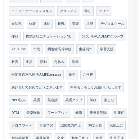
コミュニケーションスキル
クリスマス
飾り
ツリー
愛知県
体験
成長
挑戦
音楽
才能
デジタルツール
作品
株式会社エデュケーションNET
にじいろACADEMYグループ
YouTube
作成
明蓬館高等学校
生徒制作
学習支援
教育
支援
活動
冬休み
洗車
特定非営利活動法人LIFEterrasse
新年
ご挨拶
あけましておめでとうございます
今年もよろしくお願いいたします
NPO法人
英語
英会話
英語クラブ
学び
楽しむ
DTM
音楽制作
ワークアウト
健康
春日井翔陽
明蓬館
クロスワード
言語学習
認知能力向上
桐塑人形
伝統工芸
創造的学習
実践学習
文化
和菓子作り
地元
和菓子店