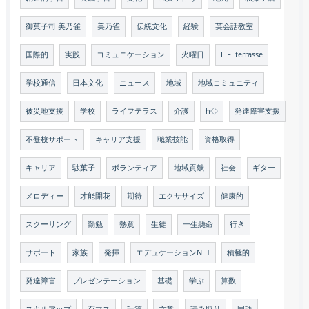
御菓子司 美乃雀
美乃雀
伝統文化
経験
英会話教室
国際的
実践
コミュニケーション
火曜日
LIFEterrasse
学校通信
日本文化
ニュース
地域
地域コミュニティ
被災地支援
学校
ライフテラス
介護
h◇
発達障害支援
不登校サポート
キャリア支援
職業技能
資格取得
キャリア
駄菓子
ボランティア
地域貢献
社会
ギター
メロディー
才能開花
期待
エクササイズ
健康的
スクーリング
勤勉
熱意
生徒
一生懸命
行き
サポート
家族
発揮
エデュケーションNET
積極的
発達障害
プレゼンテーション
基礎
学ぶ
算数
スキルアップ
百マス
計算
文章
読み取り
国語