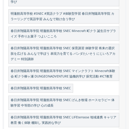
学び
明蓬館高等学校 #SNEC #英語クラブ #体験型学習 春日井翔陽高等学院 カ
ラーリングで英語学習 みんなで助け合う学び
春日井翔陽高等学院 明蓬館高等学校 SNEC Minecraft 町クラ 誕生日サプラ
イズ 手作りお菓子 つよいこころ
春日井翔陽高等学院 明蓬館高等学校 SNEC 保育講習 体験学習 将来の選択
肢を広げる みんなで学ぼう 表現力を育てる パンダたいそう にじいろアカ
デミー 特別講師
春日井翔陽高等学院 明蓬館高等学校 SNEC マインクラフト Minecraft体験
会 町クラ柳ヶ瀬 DUNGEONADVENTURE 協働的学び 探究活動 #ICT教育
春日井翔陽高等学院 明蓬館高等学校 SNEC
春日井翔陽高等学院 明蓬館高等学校 SNEC げんき牧場 ホースセラピー 体
験学習 中等部の学び 心の成長
春日井翔陽高等学院 明蓬館高等学校 SNEC LIFEterrasse 地域連携 キャリア
教育 働く体験 棚卸し 実践的な学び