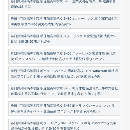
春日井翔陽高等学院 明蓬館高等学校 SNEC 企業説明会 電気工事 進路学習
職業体験 探究
春日井翔陽高等学院 明蓬館高等学校 SNEC #スクーリング 単位認定試験 科
学実験 学びの時間 努力の成果 表示を縮小
春日井翔陽高等学院 明蓬館高等学校 スクーリング 単位認定試験 成長の5
日間 友情 SNEC 表示を縮小
春日井翔陽高等学院 明蓬館高等学校 SNEC スクーリング 職業体験 佐川急
便 町クラ メタバース 地域活性化 高校生活 成長記録 学びのカタチ
春日井翔陽高等学院 町クラ メタバース 明蓬館高校 SNEC Minecraft 地域活
性化プロジェクト 柳ヶ瀬商店街 探究活動 これぞ探究 表示を縮小
春日井翔陽高等学院 明蓬館高等学校 SNEC 職場体験 菊池電気工事株式会社
送電鉄塔 電気工事の仕事 キャリア教育 将来を考える 働くを学ぶ
春日井翔陽高等学院 明蓬館高等学校 SNEC 町クラ メタバースまちづくり
柳ヶ瀬商店街イベント 企画会議 プロジェクト学習 表示を縮小
春日井翔陽高等学院 町クラ 町クラ2026 メタバース教育 Minecraft 探究学
習 地域活性化 多様な学び SNEC 明蓬館高等学校