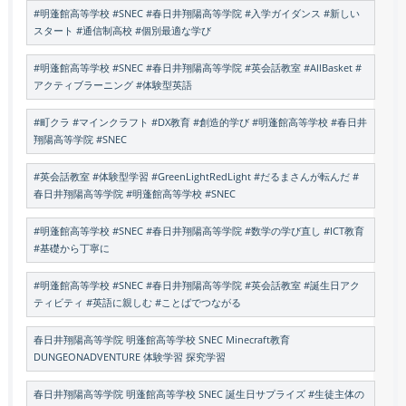
#明蓬館高等学校 #SNEC #春日井翔陽高等学院 #入学ガイダンス #新しい
スタート #通信制高校 #個別最適な学び
#明蓬館高等学校 #SNEC #春日井翔陽高等学院 #英会話教室 #AllBasket #
アクティブラーニング #体験型英語
#町クラ #マインクラフト #DX教育 #創造的学び #明蓬館高等学校 #春日井
翔陽高等学院 #SNEC
#英会話教室 #体験型学習 #GreenLightRedLight #だるまさんが転んだ #
春日井翔陽高等学院 #明蓬館高等学校 #SNEC
#明蓬館高等学校 #SNEC #春日井翔陽高等学院 #数学の学び直し #ICT教育
#基礎から丁寧に
#明蓬館高等学校 #SNEC #春日井翔陽高等学院 #英会話教室 #誕生日アク
ティビティ #英語に親しむ #ことばでつながる
春日井翔陽高等学院 明蓬館高等学校 SNEC Minecraft教育
DUNGEONADVENTURE 体験学習 探究学習
春日井翔陽高等学院 明蓬館高等学校 SNEC 誕生日サプライズ #生徒主体の