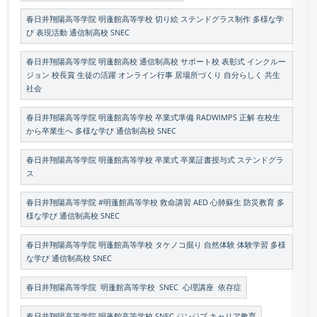
春日井翔陽高等学院 明蓬館高等学校 切り絵 ステンドグラス制作 多様な学
び 表現活動 通信制高校 SNEC
春日井翔陽高等学院 明蓬館高校 通信制高校 サポート校 表彰式 インクルー
ジョン 校長賞 生徒の活躍 オンライン行事 居場所づくり 自分らしく 共生
社会
春日井翔陽高等学院 明蓬館高等学校 卒業式準備 RADWIMPS 正解 在校生
から卒業生へ 多様な学び 通信制高校 SNEC
春日井翔陽高等学院 明蓬館高等学校 卒業式 卒業証書授与式 ステンドグラ
ス
春日井翔陽高等学院 #明蓬館高等学校 救命講習 AED 心肺蘇生 防災教育 多
様な学び 通信制高校 SNEC
春日井翔陽高等学院 明蓬館高等学校 タケノコ掘り 自然体験 体験学習 多様
な学び 通信制高校 SNEC
春日井翔陽高等学院 明蓬館高等学校 SNEC 心理講座 依存症
春日井翔陽高等学院 明蓬館高等学校 SNEC ジンジブ キャリア教育