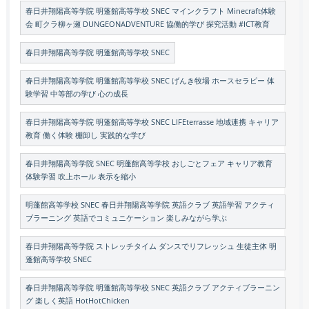
春日井翔陽高等学院 明蓬館高等学校 SNEC マインクラフト Minecraft体験
会 町クラ柳ヶ瀬 DUNGEONADVENTURE 協働的学び 探究活動 #ICT教育
春日井翔陽高等学院 明蓬館高等学校 SNEC
春日井翔陽高等学院 明蓬館高等学校 SNEC げんき牧場 ホースセラピー 体
験学習 中等部の学び 心の成長
春日井翔陽高等学院 明蓬館高等学校 SNEC LIFEterrasse 地域連携 キャリア
教育 働く体験 棚卸し 実践的な学び
春日井翔陽高等学院 SNEC 明蓬館高等学校 おしごとフェア キャリア教育
体験学習 吹上ホール 表示を縮小
明蓬館高等学校 SNEC 春日井翔陽高等学院 英語クラブ 英語学習 アクティ
ブラーニング 英語でコミュニケーション 楽しみながら学ぶ
春日井翔陽高等学院 ストレッチタイム ダンスでリフレッシュ 生徒主体 明
蓬館高等学校 SNEC
春日井翔陽高等学院 明蓬館高等学校 SNEC 英語クラブ アクティブラーニン
グ 楽しく英語 HotHotChicken