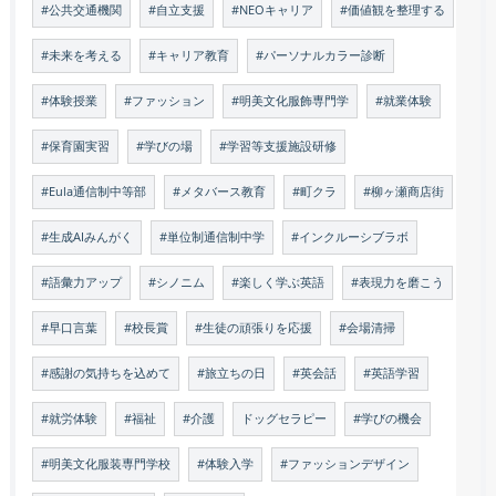
#公共交通機関
#自立支援
#NEOキャリア
#価値観を整理する
#未来を考える
#キャリア教育
#パーソナルカラー診断
#体験授業
#ファッション
#明美文化服飾専門学
#就業体験
#保育園実習
#学びの場
#学習等支援施設研修
#Eula通信制中等部
#メタバース教育
#町クラ
#柳ヶ瀬商店街
#生成AIみんがく
#単位制通信制中学
#インクルーシブラボ
#語彙力アップ
#シノニム
#楽しく学ぶ英語
#表現力を磨こう
#早口言葉
#校長賞
#生徒の頑張りを応援
#会場清掃
#感謝の気持ちを込めて
#旅立ちの日
#英会話
#英語学習
#就労体験
#福祉
#介護
ドッグセラピー
#学びの機会
#明美文化服装専門学校
#体験入学
#ファッションデザイン