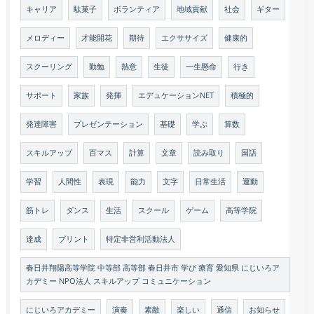
キャリア
駄菓子
ボランティア
地域貢献
社会
ギター
メロディー
才能開花
期待
エクササイズ
健康的
スクーリング
勤勉
熱意
生徒
一生懸命
行き
サポート
家族
発揮
エデュケーションNET
積極的
発達障害
プレゼンテーション
基礎
学ぶ
算数
スキルアップ
百マス
計算
文章
読み取り
国語
学習
人間性
表現
能力
文字
日常生活
運動
筋トレ
ダンス
生活
スクール
ゲーム
高等学院
達成
プリント
特定非営利活動法人
春日井翔陽高等学院 中等部 高等部 春日井市 学び 療育 愛知県 にじいろア
カデミー NPO法人 スキルアップ コミュニケーション
にじいろアカデミー
演奏
素敵
楽しい
通信
お知らせ