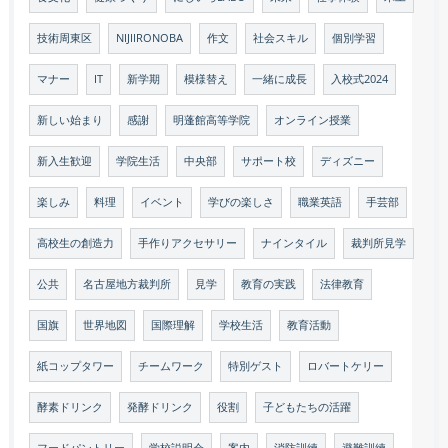
技術周東区
NIJIIRONOBA
作文
社会スキル
個別学習
マナー
IT
新学期
模様替え
一緒に成長
入校式2024
新しい始まり
感謝
明蓬館高等学院
オンライン授業
新入生歓迎
学院生活
中央部
サポート校
ディズニー
楽しみ
料理
イベント
学びの楽しさ
職業英語
手芸部
高校生の創造力
手作りアクセサリー
ナインタイル
裁判所見学
公共
名古屋地方裁判所
見学
教育の実践
法律教育
国旗
世界地図
国際理解
学校生活
教育活動
紙コップタワー
チームワーク
特別ゲスト
ロバートケリー
酵素ドリンク
発酵ドリンク
役割
子どもたちの活躍
フードパントリー
学校説明会
案内
消防訓練
避難訓練