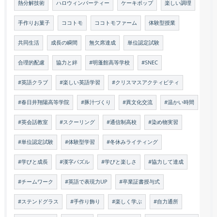
熱分解技術
ハロウィンパーティー
ケーキポップ
楽しい調理
手作りお菓子
ココトモ
ココトモファーム
体験型授業
共同生活
成長の瞬間
無欠席達成
単位認定試験
合理的配慮
協力と絆
#明蓬館高等学校
#SNEC
#英語クラブ
#楽しい英語学習
#クリスマスアクティビティ
#春日井翔陽高等学院
#豚汁づくり
#異文化交流
#温かい時間
#英会話教室
#スクーリング
#通信制高校
#染め物実習
#単位認定試験
#体験型学習
#冬休みライティング
#学びと成長
#漢字パズル
#学びと楽しさ
#協力して達成
#チームワーク
#英語で表現力UP
#卒業証書授与式
#ステンドグラス
#手作り飾り
#楽しく学ぶ
#自力通所