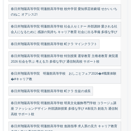
春日井翔陽高等学院 明蓬館高等学校 校外学習 愛知県芸術劇場 せかいいち
のねこ オアシス21
春日井翔陽高等学院 明蓬館高等学校 社会人セミナー 外部講師 愛される社
会人になるために 感謝の気持ち キャリア教育 社会に出る準備 多様な学び
春日井翔陽高等学院 明蓬館高等学校 町クラ マインクラフト
春日井翔陽高等学院 明蓬館高等学校 特別授業 選挙教育 主権者教育 衆院選
2026 社会を学ぶ 考える力 多様な学び 通信制高校 サポート校
春日井翔陽高等学院 明蓬館高等学校 おしごとフェア2026�#職業体験
�#キャリア教
春日井翔陽高等学院 明蓬館高等学校 町クラ 生徒の成長
春日井翔陽高等学院 明蓬館高等学校 明美文化服飾専門学校 コラージュ講
座 ファッションデザイン 外部講師授業 多様な学び #表現力 創造力 通信制
高校 サポート校
春日井翔陽高等学院 明蓬館高等学校 進路指導 求人票の見方 キャリア教育