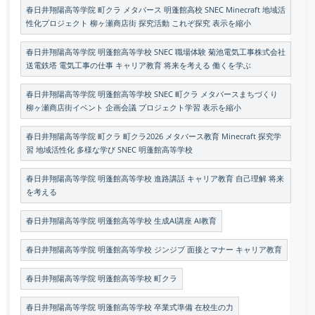
春日井翔陽高等学院 町クラ メタバース 明蓬館高校 SNEC Minecraft 地域活
性化プロジェクト 柳ヶ瀬商店街 探究活動 これぞ探究 表示を縮小
春日井翔陽高等学院 明蓬館高等学校 SNEC 職場体験 菊池電気工事株式会社
送電鉄塔 電気工事の仕事 キャリア教育 将来を考える 働くを学ぶ
春日井翔陽高等学院 明蓬館高等学校 SNEC 町クラ メタバースまちづくり
柳ヶ瀬商店街イベント 企画会議 プロジェクト学習 表示を縮小
春日井翔陽高等学院 町クラ 町クラ2026 メタバース教育 Minecraft 探究学
習 地域活性化 多様な学び SNEC 明蓬館高等学校
春日井翔陽高等学院 明蓬館高等学校 進路講話 キャリア教育 自己理解 将来
を考える
春日井翔陽高等学院 明蓬館高等学校 生成AI講座 AI教育
春日井翔陽高等学院 明蓬館高等学校 ジンジブ 面接とマナー キャリア教育
春日井翔陽高等学院 明蓬館高等学校 町クラ
春日井翔陽高等学院 明蓬館高等学校 卒業式準備 在校生の力