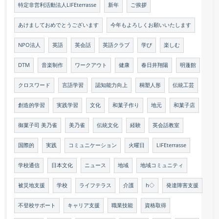
特定非営利活動法人LIFEterrasse
新年
ご挨拶
あけましておめでとうございます
今年もよろしくお願いいたします
NPO法人
英語
英会話
英語クラブ
学び
楽しむ
DTM
音楽制作
ワークアウト
健康
春日井翔陽
明蓬館
クロスワード
言語学習
認知能力向上
桐塑人形
伝統工芸
創造的学習
実践学習
文化
和菓子作り
地元
和菓子店
御菓子司 美乃雀
美乃雀
伝統文化
経験
英会話教室
国際的
実践
コミュニケーション
火曜日
LIFEterrasse
学校通信
日本文化
ニュース
地域
地域コミュニティ
被災地支援
学校
ライフテラス
介護
h◇
発達障害支援
不登校サポート
キャリア支援
職業技能
資格取得