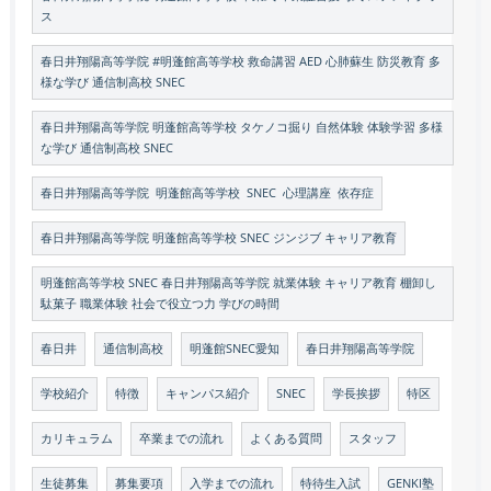
ス
春日井翔陽高等学院 #明蓬館高等学校 救命講習 AED 心肺蘇生 防災教育 多
様な学び 通信制高校 SNEC
春日井翔陽高等学院 明蓬館高等学校 タケノコ掘り 自然体験 体験学習 多様
な学び 通信制高校 SNEC
春日井翔陽高等学院 明蓬館高等学校 SNEC 心理講座 依存症
春日井翔陽高等学院 明蓬館高等学校 SNEC ジンジブ キャリア教育
明蓬館高等学校 SNEC 春日井翔陽高等学院 就業体験 キャリア教育 棚卸し
駄菓子 職業体験 社会で役立つ力 学びの時間
春日井
通信制高校
明蓬館SNEC愛知
春日井翔陽高等学院
学校紹介
特徴
キャンパス紹介
SNEC
学長挨拶
特区
カリキュラム
卒業までの流れ
よくある質問
スタッフ
生徒募集
募集要項
入学までの流れ
特待生入試
GENKI塾