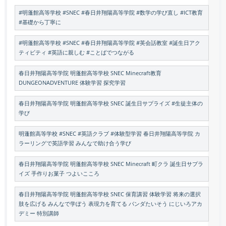
#明蓬館高等学校 #SNEC #春日井翔陽高等学院 #数学の学び直し #ICT教育
#基礎から丁寧に
#明蓬館高等学校 #SNEC #春日井翔陽高等学院 #英会話教室 #誕生日アク
ティビティ #英語に親しむ #ことばでつながる
春日井翔陽高等学院 明蓬館高等学校 SNEC Minecraft教育
DUNGEONADVENTURE 体験学習 探究学習
春日井翔陽高等学院 明蓬館高等学校 SNEC 誕生日サプライズ #生徒主体の
学び
明蓬館高等学校 #SNEC #英語クラブ #体験型学習 春日井翔陽高等学院 カ
ラーリングで英語学習 みんなで助け合う学び
春日井翔陽高等学院 明蓬館高等学校 SNEC Minecraft 町クラ 誕生日サプラ
イズ 手作りお菓子 つよいこころ
春日井翔陽高等学院 明蓬館高等学校 SNEC 保育講習 体験学習 将来の選択
肢を広げる みんなで学ぼう 表現力を育てる パンダたいそう にじいろアカ
デミー 特別講師