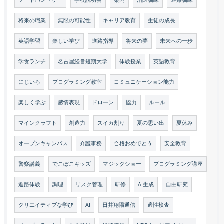
将来の職業
無限の可能性
キャリア教育
生徒の成長
英語学習
楽しい学び
進路指導
将来の夢
未来への一歩
学食ランチ
名古屋経営短期大学
体験授業
英語教育
にじいろ
プログラミング教室
コミュニケーション能力
楽しく学ぶ
感情表現
ドローン
協力
ルール
マインクラフト
創造力
スイカ割り
夏の思い出
夏休み
オープンキャンパス
介護事務
合格おめでとう
安全教育
警察講義
でこぼこキッズ
マジックショー
プログラミング講座
進路体験
調理
リスク管理
研修
AI生成
自由研究
クリエイティブな学び
AI
日井翔陽通信
適性検査