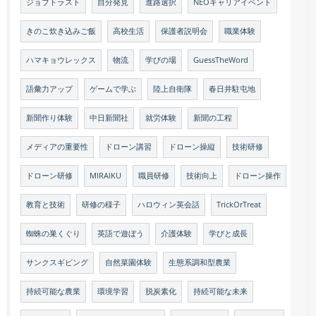
ジョブトラスト
自分発見
進路選択
NEOキャリアイベント
きのこ炊き込みご飯
高校生活
保護者説明会
職業体験
ハマキョウレックス
物流
学びの場
GuessTheWord
語彙力アップ
ゲームで学ぶ
陸上自衛隊
春日井駐屯地
新聞作り体験
中日新聞社
就労体験
新聞の工程
メディアの重要性
ドローン講習
ドローン操縦
技術研修
ドローン研修
MIRAIKU
職員研修
技術向上
ドローン操作
教育と技術
研修の様子
ハロウィン英会話
TrickOrTreat
蜘蛛の巣くぐり
英語で遊ぼう
介護体験
学びと成長
サンクスギビング
自然菜園体験
生態系調和型農業
持続可能な農業
環境学習
脱炭素化
持続可能な未来