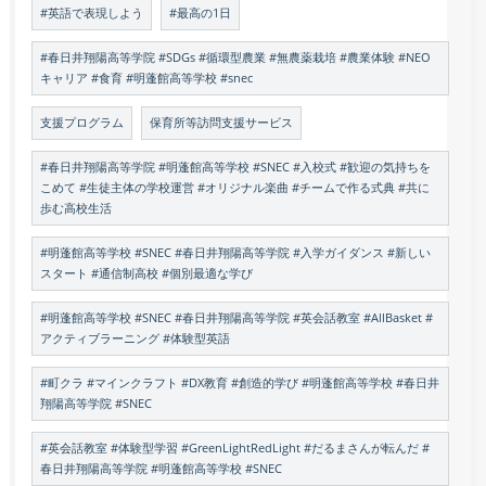
#英語で表現しよう
#最高の1日
#春日井翔陽高等学院 #SDGs #循環型農業 #無農薬栽培 #農業体験 #NEO
キャリア #食育 #明蓬館高等学校 #snec
支援プログラム
保育所等訪問支援サービス
#春日井翔陽高等学院 #明蓬館高等学校 #SNEC #入校式 #歓迎の気持ちを
こめて #生徒主体の学校運営 #オリジナル楽曲 #チームで作る式典 #共に
歩む高校生活
#明蓬館高等学校 #SNEC #春日井翔陽高等学院 #入学ガイダンス #新しい
スタート #通信制高校 #個別最適な学び
#明蓬館高等学校 #SNEC #春日井翔陽高等学院 #英会話教室 #AllBasket #
アクティブラーニング #体験型英語
#町クラ #マインクラフト #DX教育 #創造的学び #明蓬館高等学校 #春日井
翔陽高等学院 #SNEC
#英会話教室 #体験型学習 #GreenLightRedLight #だるまさんが転んだ #
春日井翔陽高等学院 #明蓬館高等学校 #SNEC