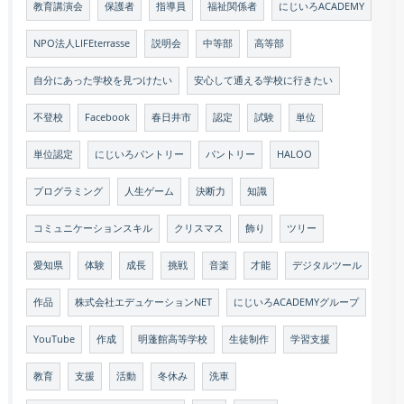
教育講演会
保護者
指導員
福祉関係者
にじいろACADEMY
NPO法人LIFEterrasse
説明会
中等部
高等部
自分にあった学校を見つけたい
安心して通える学校に行きたい
不登校
Facebook
春日井市
認定
試験
単位
単位認定
にじいろパントリー
パントリー
HALOO
プログラミング
人生ゲーム
決断力
知識
コミュニケーションスキル
クリスマス
飾り
ツリー
愛知県
体験
成長
挑戦
音楽
才能
デジタルツール
作品
株式会社エデュケーションNET
にじいろACADEMYグループ
YouTube
作成
明蓬館高等学校
生徒制作
学習支援
教育
支援
活動
冬休み
洗車