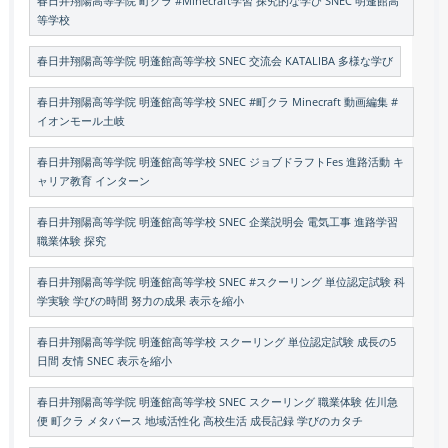
春日井翔陽高等学院 町クラ #Minecraft学習 探究的な学び SNEC 明蓬館高
等学校
春日井翔陽高等学院 明蓬館高等学校 SNEC 交流会 KATALIBA 多様な学び
春日井翔陽高等学院 明蓬館高等学校 SNEC #町クラ Minecraft 動画編集 #
イオンモール土岐
春日井翔陽高等学院 明蓬館高等学校 SNEC ジョブドラフトFes 進路活動 キ
ャリア教育 インターン
春日井翔陽高等学院 明蓬館高等学校 SNEC 企業説明会 電気工事 進路学習
職業体験 探究
春日井翔陽高等学院 明蓬館高等学校 SNEC #スクーリング 単位認定試験 科
学実験 学びの時間 努力の成果 表示を縮小
春日井翔陽高等学院 明蓬館高等学校 スクーリング 単位認定試験 成長の5
日間 友情 SNEC 表示を縮小
春日井翔陽高等学院 明蓬館高等学校 SNEC スクーリング 職業体験 佐川急
便 町クラ メタバース 地域活性化 高校生活 成長記録 学びのカタチ