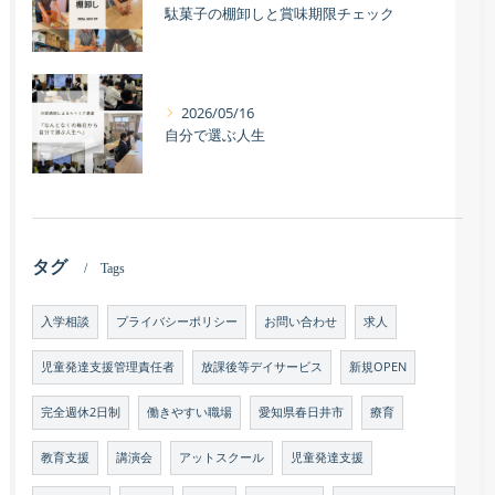
駄菓子の棚卸しと賞味期限チェック
2026/05/16
自分で選ぶ人生
タグ
Tags
入学相談
プライバシーポリシー
お問い合わせ
求人
児童発達支援管理責任者
放課後等デイサービス
新規OPEN
完全週休2日制
働きやすい職場
愛知県春日井市
療育
教育支援
講演会
アットスクール
児童発達支援