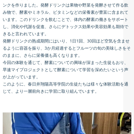
ンクを作りました。発酵ドリンクは果物や野菜を発酵させて作る飲
み物で、酵素やミネラル、ビタミンなどの栄養素が豊富に含まれて
います。このドリンクを飲むことで、体内の酵素の働きをサポート
し、消化や代謝を促進、さらにデトックス効果や美容効果も期待で
きると言われています。
発酵ドリンクの熟成期間にはいり、1日1回、30回ほど空気を含ませ
るように容器を振り、3か月経過するとフルーツの旬の美味しさをそ
のままに、さらに栄養価も高くなります。
今回の体験を通じて、酵素についての興味が深まった生徒もおり、
早速マイプロジェクトとして酵素について学習を深めたいという声
が上がっています。
このように、春日井翔陽高等学院の生徒たちは様々な体験活動を通
じて、より一層前向きに学習に取り組んでいます。