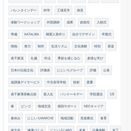
バレンタインデー
科学
工場見学
発見
体験ワークショップ
外部講師
成果
創造性
入校式
準備
KATALIBA
桐塑人形作り
自分でデザイン
卒業式
情熱
努力
制作
生活リズム
文化体験
特別
茶道
表千家流
礼儀
作法
季節を感じる心
多様な学び
日本の伝統文化
評価表
にじいろグループ
評価
公表
放課後デイサービス
中京高等学校
技術
貴重
表千家薄茶略点前
新入生
パンケーキデー
学院通信
3月
春
ビンゴ
地域交流
個別サポート
NEOキャリア
春休み
にじいろMARCHE
地域活動
音楽療法
食育
食文化
健康づくり
にじいろLABO
未来
仕事体験
木工