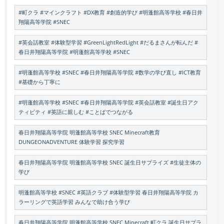
#町クラ #マインクラフト #DX教育 #創造的学び #明蓬館高等学校 #春日井
翔陽高等学院 #SNEC
#英会話教室 #体験型学習 #GreenLightRedLight #だるまさんが転んだ #
春日井翔陽高等学院 #明蓬館高等学校 #SNEC
#明蓬館高等学校 #SNEC #春日井翔陽高等学院 #数学の学び直し #ICT教育
#基礎から丁寧に
#明蓬館高等学校 #SNEC #春日井翔陽高等学院 #英会話教室 #誕生日アク
ティビティ #英語に親しむ #ことばでつながる
春日井翔陽高等学院 明蓬館高等学校 SNEC Minecraft教育
DUNGEONADVENTURE 体験学習 探究学習
春日井翔陽高等学院 明蓬館高等学校 SNEC 誕生日サプライズ #生徒主体の
学び
明蓬館高等学校 #SNEC #英語クラブ #体験型学習 春日井翔陽高等学院 カ
ラーリングで英語学習 みんなで助け合う学び
春日井翔陽高等学院 明蓬館高等学校 SNEC Minecraft 町クラ 誕生日サプラ