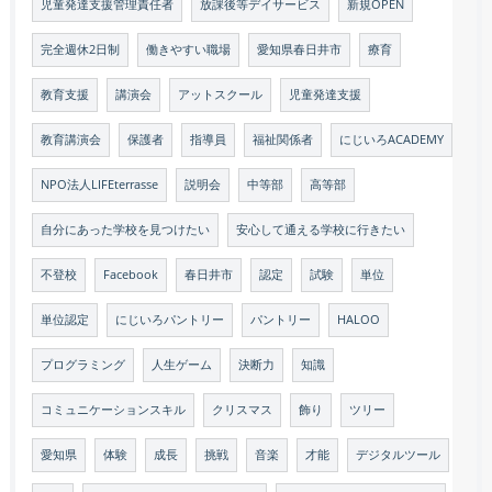
児童発達支援管理責任者
放課後等デイサービス
新規OPEN
完全週休2日制
働きやすい職場
愛知県春日井市
療育
教育支援
講演会
アットスクール
児童発達支援
教育講演会
保護者
指導員
福祉関係者
にじいろACADEMY
NPO法人LIFEterrasse
説明会
中等部
高等部
自分にあった学校を見つけたい
安心して通える学校に行きたい
不登校
Facebook
春日井市
認定
試験
単位
単位認定
にじいろパントリー
パントリー
HALOO
プログラミング
人生ゲーム
決断力
知識
コミュニケーションスキル
クリスマス
飾り
ツリー
愛知県
体験
成長
挑戦
音楽
才能
デジタルツール