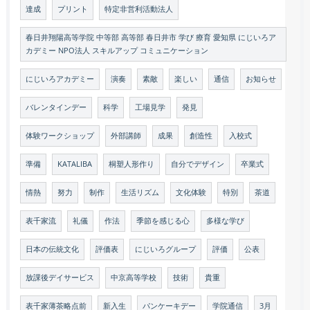
達成
プリント
特定非営利活動法人
春日井翔陽高等学院 中等部 高等部 春日井市 学び 療育 愛知県 にじいろア
カデミー NPO法人 スキルアップ コミュニケーション
にじいろアカデミー
演奏
素敵
楽しい
通信
お知らせ
バレンタインデー
科学
工場見学
発見
体験ワークショップ
外部講師
成果
創造性
入校式
準備
KATALIBA
桐塑人形作り
自分でデザイン
卒業式
情熱
努力
制作
生活リズム
文化体験
特別
茶道
表千家流
礼儀
作法
季節を感じる心
多様な学び
日本の伝統文化
評価表
にじいろグループ
評価
公表
放課後デイサービス
中京高等学校
技術
貴重
表千家薄茶略点前
新入生
パンケーキデー
学院通信
3月