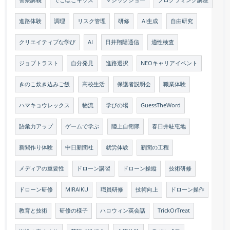
警察講義
でこぼこキッズ
マジックショー
プログラミング講座
進路体験
調理
リスク管理
研修
AI生成
自由研究
クリエイティブな学び
AI
日井翔陽通信
適性検査
ジョブトラスト
自分発見
進路選択
NEOキャリアイベント
きのこ炊き込みご飯
高校生活
保護者説明会
職業体験
ハマキョウレックス
物流
学びの場
GuessTheWord
語彙力アップ
ゲームで学ぶ
陸上自衛隊
春日井駐屯地
新聞作り体験
中日新聞社
就労体験
新聞の工程
メディアの重要性
ドローン講習
ドローン操縦
技術研修
ドローン研修
MIRAIKU
職員研修
技術向上
ドローン操作
教育と技術
研修の様子
ハロウィン英会話
TrickOrTreat