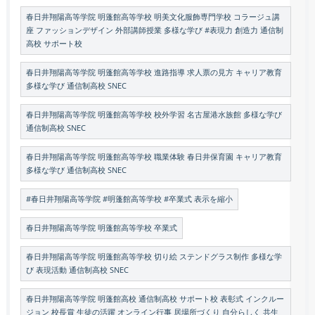
春日井翔陽高等学院 明蓬館高等学校 明美文化服飾専門学校 コラージュ講
座 ファッションデザイン 外部講師授業 多様な学び #表現力 創造力 通信制
高校 サポート校
春日井翔陽高等学院 明蓬館高等学校 進路指導 求人票の見方 キャリア教育
多様な学び 通信制高校 SNEC
春日井翔陽高等学院 明蓬館高等学校 校外学習 名古屋港水族館 多様な学び
通信制高校 SNEC
春日井翔陽高等学院 明蓬館高等学校 職業体験 春日井保育園 キャリア教育
多様な学び 通信制高校 SNEC
#春日井翔陽高等学院 #明蓬館高等学校 #卒業式 表示を縮小
春日井翔陽高等学院 明蓬館高等学校 卒業式
春日井翔陽高等学院 明蓬館高等学校 切り絵 ステンドグラス制作 多様な学
び 表現活動 通信制高校 SNEC
春日井翔陽高等学院 明蓬館高校 通信制高校 サポート校 表彰式 インクルー
ジョン 校長賞 生徒の活躍 オンライン行事 居場所づくり 自分らしく 共生