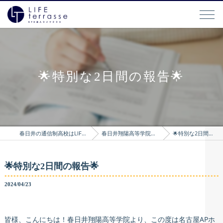
🌟特別な2日間の報告🌟
春日井の通信制高校はLIFEterrasse
春日井翔陽高等学院のブログ
🌟特別な2日間の報告🌟
🌟特別な2日間の報告🌟
2024/04/23
皆様、こんにちは！春日井翔陽高等学院より、この度は名古屋APホ