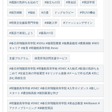
#感謝の気持ちを込めて
#旅立ちの日
#英会話
#英語学習
#就労体験
#福祉
#介護
ドッグセラピー
#学びの機会
#明美文化服装専門学校
#体験入学
#ファッションデザイン
#英語で表現しよう
#最高の1日
#春日井翔陽高等学院 #SDGs #循環型農業 #無農薬栽培 #農業体験 #NEO
キャリア #食育 #明蓬館高等学校 #snec
支援プログラム
保育所等訪問支援サービス
#春日井翔陽高等学院 #明蓬館高等学校 #SNEC #入校式 #歓迎の気持ちを
こめて #生徒主体の学校運営 #オリジナル楽曲 #チームで作る式典 #共に
歩む高校生活
#明蓬館高等学校 #SNEC #春日井翔陽高等学院 #入学ガイダンス #新しい
スタート #通信制高校 #個別最適な学び
#明蓬館高等学校 #SNEC #春日井翔陽高等学院 #英会話教室 #AllBasket #
アクティブラーニング #体験型英語