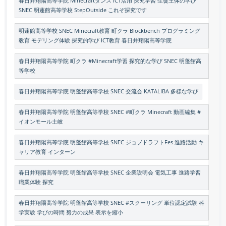
春日井翔陽高等学院 Minecraftダンス ICT活用 探究学習 生徒主体の学び
SNEC 明蓬館高等学校 StepOutside これぞ探究です
明蓬館高等学校 SNEC Minecraft教育 町クラ Blockbench プログラミング
教育 モデリング体験 探究的学び ICT教育 春日井翔陽高等学院
春日井翔陽高等学院 町クラ #Minecraft学習 探究的な学び SNEC 明蓬館高
等学校
春日井翔陽高等学院 明蓬館高等学校 SNEC 交流会 KATALIBA 多様な学び
春日井翔陽高等学院 明蓬館高等学校 SNEC #町クラ Minecraft 動画編集 #
イオンモール土岐
春日井翔陽高等学院 明蓬館高等学校 SNEC ジョブドラフトFes 進路活動 キ
ャリア教育 インターン
春日井翔陽高等学院 明蓬館高等学校 SNEC 企業説明会 電気工事 進路学習
職業体験 探究
春日井翔陽高等学院 明蓬館高等学校 SNEC #スクーリング 単位認定試験 科
学実験 学びの時間 努力の成果 表示を縮小