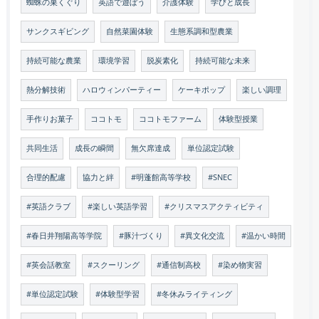
蜘蛛の巣くぐり
英語で遊ぼう
介護体験
学びと成長
サンクスギビング
自然菜園体験
生態系調和型農業
持続可能な農業
環境学習
脱炭素化
持続可能な未来
熱分解技術
ハロウィンパーティー
ケーキポップ
楽しい調理
手作りお菓子
ココトモ
ココトモファーム
体験型授業
共同生活
成長の瞬間
無欠席達成
単位認定試験
合理的配慮
協力と絆
#明蓬館高等学校
#SNEC
#英語クラブ
#楽しい英語学習
#クリスマスアクティビティ
#春日井翔陽高等学院
#豚汁づくり
#異文化交流
#温かい時間
#英会話教室
#スクーリング
#通信制高校
#染め物実習
#単位認定試験
#体験型学習
#冬休みライティング