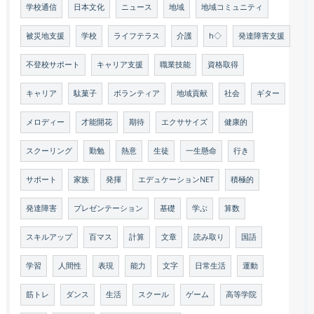
学校通信
日本文化
ニュース
地域
地域コミュニティ
被災地支援
学校
ライフテラス
介護
h◇
発達障害支援
不登校サポート
キャリア支援
職業技能
資格取得
キャリア
駄菓子
ボランティア
地域貢献
社会
ギター
メロディー
才能開花
期待
エクササイズ
健康的
スクーリング
勤勉
熱意
生徒
一生懸命
行き
サポート
家族
発揮
エデュケーションNET
積極的
発達障害
プレゼンテーション
基礎
学ぶ
算数
スキルアップ
百マス
計算
文章
読み取り
国語
学習
人間性
表現
能力
文字
日常生活
運動
筋トレ
ダンス
生活
スクール
ゲーム
高等学院