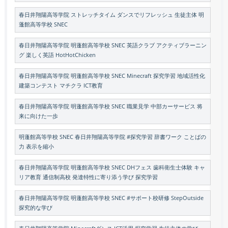
春日井翔陽高等学院 ストレッチタイム ダンスでリフレッシュ 生徒主体 明
蓬館高等学校 SNEC
春日井翔陽高等学院 明蓬館高等学校 SNEC 英語クラブ アクティブラーニン
グ 楽しく英語 HotHotChicken
春日井翔陽高等学院 明蓬館高等学校 SNEC Minecraft 探究学習 地域活性化
建築コンテスト マチクラ ICT教育
春日井翔陽高等学院 明蓬館高等学校 SNEC 職業見学 中部カーサービス 将
来に向けた一歩
明蓬館高等学校 SNEC 春日井翔陽高等学院 #探究学習 辞書ワーク ことばの
力 表示を縮小
春日井翔陽高等学院 明蓬館高等学校 SNEC DHフェス 歯科衛生士体験 キャ
リア教育 通信制高校 発達特性に寄り添う学び 探究学習
春日井翔陽高等学院 明蓬館高等学校 SNEC #サポート校研修 StepOutside
探究的な学び