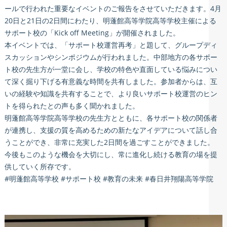
ールで行われた重要なイベントのご報告をさせていただきます。4月
20日と21日の2日間にわたり、明蓬館高等学院高等学校主催による
サポート校の「Kick off Meeting」が開催されました。
本イベントでは、「サポート校運営再考」と題して、グループディ
スカッションやシンポジウムが行われました。中部地方の各サポー
ト校の先生方が一堂に会し、学校の特色や直面している悩みについ
て深く掘り下げる有意義な時間を共有しました。参加者からは、互
いの経験や知識を共有することで、より良いサポート校運営のヒン
トを得られたとの声も多く聞かれました。
明蓬館高等学院高等学校の先生方とともに、各サポート校の関係者
が連携し、支援の質を高めるための新たなアイデアについて話し合
うことができ、非常に充実した2日間を過ごすことができました。
今後もこのような機会を大切にし、常に進化し続ける教育の場を提
供していく所存です。
#明蓬館高等学校 #サポート校 #教育の未来 #春日井翔陽高等学院