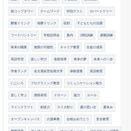
紙コップタワー
チームワーク
特別ゲスト
ロバートケリー
酵素ドリンク
発酵ドリンク
役割
子どもたちの活躍
フードパントリー
学校説明会
案内
消防訓練
避難訓練
将来の職業
無限の可能性
キャリア教育
生徒の成長
英語学習
楽しい学び
進路指導
将来の夢
未来への一歩
学食ランチ
名古屋経営短期大学
体験授業
英語教育
にじいろ
プログラミング教室
コミュニケーション能力
楽しく学ぶ
感情表現
ドローン
協力
ルール
マインクラフト
創造力
スイカ割り
夏の思い出
夏休み
オープンキャンパス
介護事務
合格おめでとう
安全教育