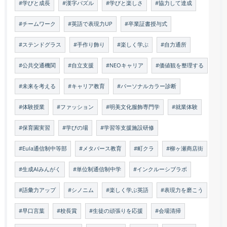
#学びと成長
#漢字パズル
#学びと楽しさ
#協力して達成
#チームワーク
#英語で表現力UP
#卒業証書授与式
#ステンドグラス
#手作り飾り
#楽しく学ぶ
#自力通所
#公共交通機関
#自立支援
#NEOキャリア
#価値観を整理する
#未来を考える
#キャリア教育
#パーソナルカラー診断
#体験授業
#ファッション
#明美文化服飾専門学
#就業体験
#保育園実習
#学びの場
#学習等支援施設研修
#Eula通信制中等部
#メタバース教育
#町クラ
#柳ヶ瀬商店街
#生成AIみんがく
#単位制通信制中学
#インクルーシブラボ
#語彙力アップ
#シノニム
#楽しく学ぶ英語
#表現力を磨こう
#早口言葉
#校長賞
#生徒の頑張りを応援
#会場清掃