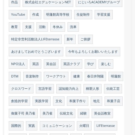
作品
株式会社エデュケーションNET
にじいろACADEMYグループ
YouTube
作成
明蓬館高等学校
生徒制作
学習支援
教育
支援
活動
冬休み
洗車
特定非営利活動法人LIFEterrasse
新年
ご挨拶
あけましておめでとうございます
今年もよろしくお願いいたします
NPO法人
英語
英会話
英語クラブ
学び
楽しむ
DTM
音楽制作
ワークアウト
健康
春日井翔陽
明蓬館
クロスワード
言語学習
認知能力向上
桐塑人形
伝統工芸
創造的学習
実践学習
文化
和菓子作り
地元
和菓子店
御菓子司 美乃雀
美乃雀
伝統文化
経験
英会話教室
国際的
実践
コミュニケーション
火曜日
LIFEterrasse