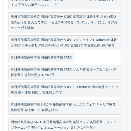
イズ 手作りお菓子 つよいこころ
春日井翔陽高等学院 明蓬館高等学校 SNEC 保育講習 体験学習 将来の選択
肢を広げる みんなで学ぼう 表現力を育てる パンダたいそう にじいろアカ
デミー 特別講師
春日井翔陽高等学院 明蓬館高等学校 SNEC マインクラフト Minecraft体験
会 町クラ柳ヶ瀬 DUNGEONADVENTURE 協働的学び 探究活動 #ICT教育
春日井翔陽高等学院 明蓬館高等学校 SNEC
春日井翔陽高等学院 明蓬館高等学校 SNEC げんき牧場 ホースセラピー 体
験学習 中等部の学び 心の成長
春日井翔陽高等学院 明蓬館高等学校 SNEC LIFEterrasse 地域連携 キャリア
教育 働く体験 棚卸し 実践的な学び
春日井翔陽高等学院 SNEC 明蓬館高等学校 おしごとフェア キャリア教育
体験学習 吹上ホール 表示を縮小
明蓬館高等学校 SNEC 春日井翔陽高等学院 英語クラブ 英語学習 アクティ
ブラーニング 英語でコミュニケーション 楽しみながら学ぶ