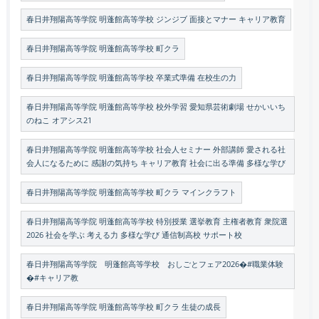
春日井翔陽高等学院 明蓬館高等学校 ジンジブ 面接とマナー キャリア教育
春日井翔陽高等学院 明蓬館高等学校 町クラ
春日井翔陽高等学院 明蓬館高等学校 卒業式準備 在校生の力
春日井翔陽高等学院 明蓬館高等学校 校外学習 愛知県芸術劇場 せかいいち
のねこ オアシス21
春日井翔陽高等学院 明蓬館高等学校 社会人セミナー 外部講師 愛される社
会人になるために 感謝の気持ち キャリア教育 社会に出る準備 多様な学び
春日井翔陽高等学院 明蓬館高等学校 町クラ マインクラフト
春日井翔陽高等学院 明蓬館高等学校 特別授業 選挙教育 主権者教育 衆院選
2026 社会を学ぶ 考える力 多様な学び 通信制高校 サポート校
春日井翔陽高等学院 明蓬館高等学校 おしごとフェア2026�#職業体験
�#キャリア教
春日井翔陽高等学院 明蓬館高等学校 町クラ 生徒の成長