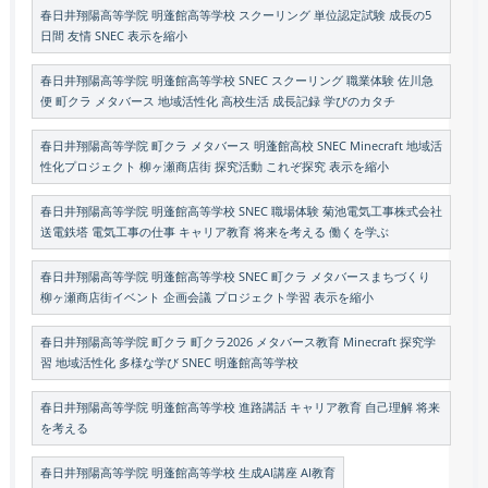
春日井翔陽高等学院 明蓬館高等学校 スクーリング 単位認定試験 成長の5
日間 友情 SNEC 表示を縮小
春日井翔陽高等学院 明蓬館高等学校 SNEC スクーリング 職業体験 佐川急
便 町クラ メタバース 地域活性化 高校生活 成長記録 学びのカタチ
春日井翔陽高等学院 町クラ メタバース 明蓬館高校 SNEC Minecraft 地域活
性化プロジェクト 柳ヶ瀬商店街 探究活動 これぞ探究 表示を縮小
春日井翔陽高等学院 明蓬館高等学校 SNEC 職場体験 菊池電気工事株式会社
送電鉄塔 電気工事の仕事 キャリア教育 将来を考える 働くを学ぶ
春日井翔陽高等学院 明蓬館高等学校 SNEC 町クラ メタバースまちづくり
柳ヶ瀬商店街イベント 企画会議 プロジェクト学習 表示を縮小
春日井翔陽高等学院 町クラ 町クラ2026 メタバース教育 Minecraft 探究学
習 地域活性化 多様な学び SNEC 明蓬館高等学校
春日井翔陽高等学院 明蓬館高等学校 進路講話 キャリア教育 自己理解 将来
を考える
春日井翔陽高等学院 明蓬館高等学校 生成AI講座 AI教育