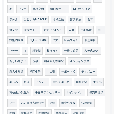
春
ビンゴ
地域交流
個別サポート
NEOキャリア
春休み
にじいろMARCHE
地域活動
音楽療法
食育
食文化
健康づくり
にじいろLABO
未来
仕事体験
木工
技術周東区
NIJIIRONOBA
作文
社会スキル
個別学習
マナー
IT
新学期
模様替え
一緒に成長
入校式2024
新しい始まり
感謝
明蓬館高等学院
オンライン授業
新入生歓迎
学院生活
中央部
サポート校
ディズニー
楽しみ
料理
イベント
学びの楽しさ
職業英語
手芸部
高校生の創造力
手作りアクセサリー
ナインタイル
裁判所見学
公共
名古屋地方裁判所
見学
教育の実践
法律教育
国旗
世界地図
国際理解
学校生活
教育活動