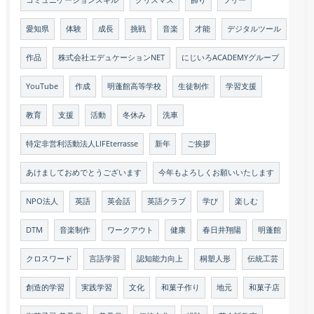
コミュニケーションスキル
クリスマス
飾り
ツリー
愛知県
体験
成長
挑戦
音楽
才能
デジタルツール
作品
株式会社エデュケーションNET
にじいろACADEMYグループ
YouTube
作成
明蓬館高等学校
生徒制作
学習支援
教育
支援
活動
冬休み
洗車
特定非営利活動法人LIFEterrasse
新年
ご挨拶
あけましておめでとうございます
今年もよろしくお願いいたします
NPO法人
英語
英会話
英語クラブ
学び
楽しむ
DTM
音楽制作
ワークアウト
健康
春日井翔陽
明蓬館
クロスワード
言語学習
認知能力向上
桐塑人形
伝統工芸
創造的学習
実践学習
文化
和菓子作り
地元
和菓子店