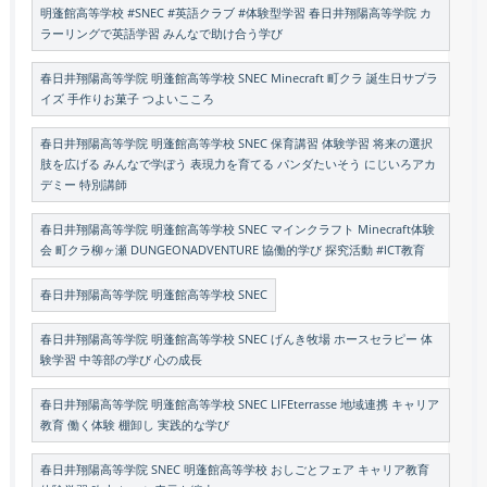
明蓬館高等学校 #SNEC #英語クラブ #体験型学習 春日井翔陽高等学院 カ
ラーリングで英語学習 みんなで助け合う学び
春日井翔陽高等学院 明蓬館高等学校 SNEC Minecraft 町クラ 誕生日サプラ
イズ 手作りお菓子 つよいこころ
春日井翔陽高等学院 明蓬館高等学校 SNEC 保育講習 体験学習 将来の選択
肢を広げる みんなで学ぼう 表現力を育てる パンダたいそう にじいろアカ
デミー 特別講師
春日井翔陽高等学院 明蓬館高等学校 SNEC マインクラフト Minecraft体験
会 町クラ柳ヶ瀬 DUNGEONADVENTURE 協働的学び 探究活動 #ICT教育
春日井翔陽高等学院 明蓬館高等学校 SNEC
春日井翔陽高等学院 明蓬館高等学校 SNEC げんき牧場 ホースセラピー 体
験学習 中等部の学び 心の成長
春日井翔陽高等学院 明蓬館高等学校 SNEC LIFEterrasse 地域連携 キャリア
教育 働く体験 棚卸し 実践的な学び
春日井翔陽高等学院 SNEC 明蓬館高等学校 おしごとフェア キャリア教育