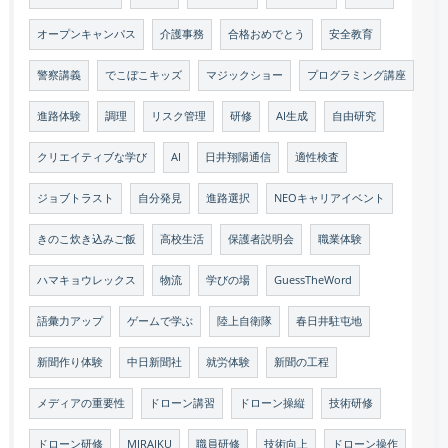
オープンキャンパス
介護事務
合格おめでとう
安全教育
警察講義
でこぼこキッズ
マジックショー
プログラミング講座
進路体験
調理
リスク管理
研修
AI生成
自由研究
クリエイティブな学び
AI
日井翔陽通信
適性検査
ジョブトラスト
自分発見
進路選択
NEOキャリアイベント
きのこ炊き込みご飯
高校生活
保護者説明会
職業体験
ハマキョウレックス
物流
学びの場
GuessTheWord
語彙力アップ
ゲームで学ぶ
陸上自衛隊
春日井駐屯地
新聞作り体験
中日新聞社
就労体験
新聞の工程
メディアの重要性
ドローン講習
ドローン操縦
技術研修
ドローン研修
MIRAIKU
職員研修
技術向上
ドローン操作