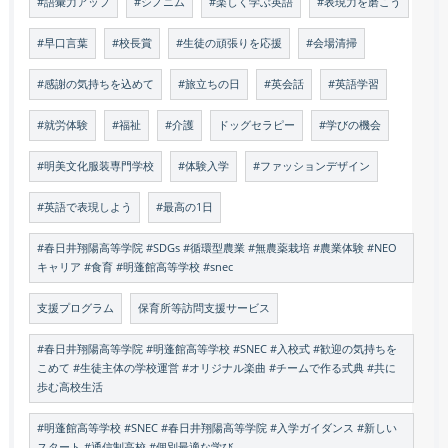
#語彙力アップ
#シノニム
#楽しく学ぶ英語
#表現力を磨こう
#早口言葉
#校長賞
#生徒の頑張りを応援
#会場清掃
#感謝の気持ちを込めて
#旅立ちの日
#英会話
#英語学習
#就労体験
#福祉
#介護
ドッグセラピー
#学びの機会
#明美文化服装専門学校
#体験入学
#ファッションデザイン
#英語で表現しよう
#最高の1日
#春日井翔陽高等学院 #SDGs #循環型農業 #無農薬栽培 #農業体験 #NEO
キャリア #食育 #明蓬館高等学校 #snec
支援プログラム
保育所等訪問支援サービス
#春日井翔陽高等学院 #明蓬館高等学校 #SNEC #入校式 #歓迎の気持ちを
こめて #生徒主体の学校運営 #オリジナル楽曲 #チームで作る式典 #共に
歩む高校生活
#明蓬館高等学校 #SNEC #春日井翔陽高等学院 #入学ガイダンス #新しい
スタート #通信制高校 #個別最適な学び