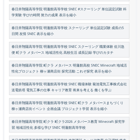
春日井翔陽高等学院 明蓬館高等学校 SNEC #スクーリング 単位認定試験 科
学実験 学びの時間 努力の成果 表示を縮小
春日井翔陽高等学院 明蓬館高等学校 スクーリング 単位認定試験 成長の5
日間 友情 SNEC 表示を縮小
春日井翔陽高等学院 明蓬館高等学校 SNEC スクーリング 職業体験 佐川急
便 町クラ メタバース 地域活性化 高校生活 成長記録 学びのカタチ
春日井翔陽高等学院 町クラ メタバース 明蓬館高校 SNEC Minecraft 地域活
性化プロジェクト 柳ヶ瀬商店街 探究活動 これぞ探究 表示を縮小
春日井翔陽高等学院 明蓬館高等学校 SNEC 職場体験 菊池電気工事株式会社
送電鉄塔 電気工事の仕事 キャリア教育 将来を考える 働くを学ぶ
春日井翔陽高等学院 明蓬館高等学校 SNEC 町クラ メタバースまちづくり
柳ヶ瀬商店街イベント 企画会議 プロジェクト学習 表示を縮小
春日井翔陽高等学院 町クラ 町クラ2026 メタバース教育 Minecraft 探究学
習 地域活性化 多様な学び SNEC 明蓬館高等学校