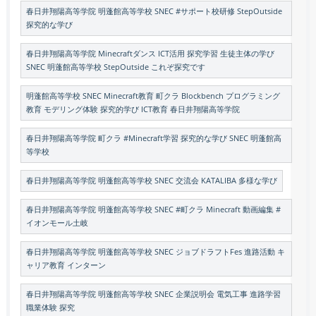
春日井翔陽高等学院 明蓬館高等学校 SNEC #サポート校研修 StepOutside
探究的な学び
春日井翔陽高等学院 Minecraftダンス ICT活用 探究学習 生徒主体の学び
SNEC 明蓬館高等学校 StepOutside これぞ探究です
明蓬館高等学校 SNEC Minecraft教育 町クラ Blockbench プログラミング
教育 モデリング体験 探究的学び ICT教育 春日井翔陽高等学院
春日井翔陽高等学院 町クラ #Minecraft学習 探究的な学び SNEC 明蓬館高
等学校
春日井翔陽高等学院 明蓬館高等学校 SNEC 交流会 KATALIBA 多様な学び
春日井翔陽高等学院 明蓬館高等学校 SNEC #町クラ Minecraft 動画編集 #
イオンモール土岐
春日井翔陽高等学院 明蓬館高等学校 SNEC ジョブドラフトFes 進路活動 キ
ャリア教育 インターン
春日井翔陽高等学院 明蓬館高等学校 SNEC 企業説明会 電気工事 進路学習
職業体験 探究