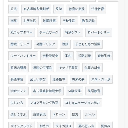
公共
名古屋地方裁判所
見学
教育の実践
法律教育
国旗
世界地図
国際理解
学校生活
教育活動
紙コップタワー
チームワーク
特別ゲスト
ロバートケリー
酵素ドリンク
発酵ドリンク
役割
子どもたちの活躍
フードパントリー
学校説明会
案内
消防訓練
避難訓練
将来の職業
無限の可能性
キャリア教育
生徒の成長
英語学習
楽しい学び
進路指導
将来の夢
未来への一歩
学食ランチ
名古屋経営短期大学
体験授業
英語教育
にじいろ
プログラミング教室
コミュニケーション能力
楽しく学ぶ
感情表現
ドローン
協力
ルール
マインクラフト
創造力
スイカ割り
夏の思い出
夏休み