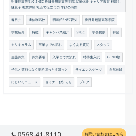
明蓬館高等学校 SNEC 春日井翔陽高等学院 就業体験 キャリア教育 棚卸し
駄菓子 職業体験 社会で役立つ力 学びの時間
春日井
通信制高校
明蓬館SNEC愛知
春日井翔陽高等学院
学校紹介
特徴
キャンパス紹介
SNEC
学長挨拶
特区
カリキュラム
卒業までの流れ
よくある質問
スタッフ
生徒募集
募集要項
入学までの流れ
特待生入試
GENKI塾
子供と笑顔つなぐ場所ほっとすぽっと
サイエンスゲーツ
自然体験
にじいろニュース
セミナーお知らせ
ブログ
0568-41-8110
お問い合わせはこちら