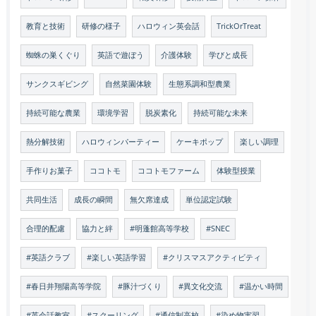
教育と技術
研修の様子
ハロウィン英会話
TrickOrTreat
蜘蛛の巣くぐり
英語で遊ぼう
介護体験
学びと成長
サンクスギビング
自然菜園体験
生態系調和型農業
持続可能な農業
環境学習
脱炭素化
持続可能な未来
熱分解技術
ハロウィンパーティー
ケーキポップ
楽しい調理
手作りお菓子
ココトモ
ココトモファーム
体験型授業
共同生活
成長の瞬間
無欠席達成
単位認定試験
合理的配慮
協力と絆
#明蓬館高等学校
#SNEC
#英語クラブ
#楽しい英語学習
#クリスマスアクティビティ
#春日井翔陽高等学院
#豚汁づくり
#異文化交流
#温かい時間
#英会話教室
#スクーリング
#通信制高校
#染め物実習