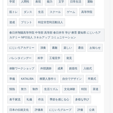
学習
人間性
表現
能力
文字
日常生活
運動
筋トレ
ダンス
生活
スクール
ゲーム
高等学院
達成
プリント
特定非営利活動法人
春日井翔陽高等学院 中等部 高等部 春日井市 学び 療育 愛知県 にじいろア
カデミー NPO法人 スキルアップ コミュニケーション
にじいろアカデミー
演奏
素敵
楽しい
通信
お知らせ
バレンタインデー
科学
工場見学
発見
体験ワークショップ
外部講師
成果
創造性
入校式
準備
KATALIBA
桐塑人形作り
自分でデザイン
卒業式
情熱
努力
制作
生活リズム
文化体験
特別
茶道
表千家流
礼儀
作法
季節を感じる心
多様な学び
日本の伝統文化
評価表
にじいろグループ
評価
公表