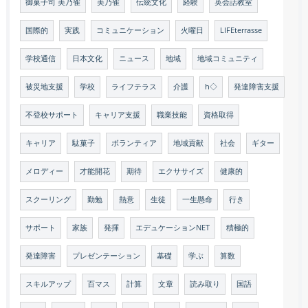
御菓子司 美乃雀
美乃雀
伝統文化
経験
英会話教室
国際的
実践
コミュニケーション
火曜日
LIFEterrasse
学校通信
日本文化
ニュース
地域
地域コミュニティ
被災地支援
学校
ライフテラス
介護
h◇
発達障害支援
不登校サポート
キャリア支援
職業技能
資格取得
キャリア
駄菓子
ボランティア
地域貢献
社会
ギター
メロディー
才能開花
期待
エクササイズ
健康的
スクーリング
勤勉
熱意
生徒
一生懸命
行き
サポート
家族
発揮
エデュケーションNET
積極的
発達障害
プレゼンテーション
基礎
学ぶ
算数
スキルアップ
百マス
計算
文章
読み取り
国語