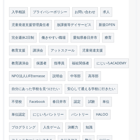
入学相談
プライバシーポリシー
お問い合わせ
求人
児童発達支援管理責任者
放課後等デイサービス
新規OPEN
完全週休2日制
働きやすい職場
愛知県春日井市
療育
教育支援
講演会
アットスクール
児童発達支援
教育講演会
保護者
指導員
福祉関係者
にじいろACADEMY
NPO法人LIFEterrasse
説明会
中等部
高等部
自分にあった学校を見つけたい
安心して通える学校に行きたい
不登校
Facebook
春日井市
認定
試験
単位
単位認定
にじいろパントリー
パントリー
HALOO
プログラミング
人生ゲーム
決断力
知識