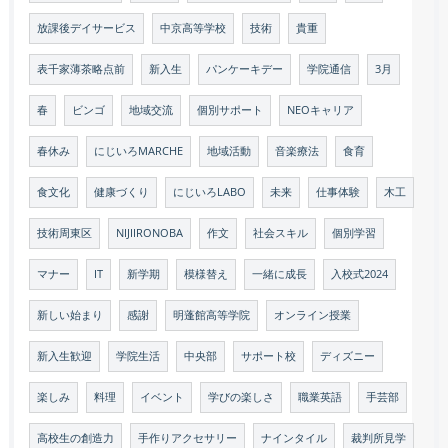
放課後デイサービス
中京高等学校
技術
貴重
表千家薄茶略点前
新入生
パンケーキデー
学院通信
3月
春
ビンゴ
地域交流
個別サポート
NEOキャリア
春休み
にじいろMARCHE
地域活動
音楽療法
食育
食文化
健康づくり
にじいろLABO
未来
仕事体験
木工
技術周東区
NIJIIRONOBA
作文
社会スキル
個別学習
マナー
IT
新学期
模様替え
一緒に成長
入校式2024
新しい始まり
感謝
明蓬館高等学院
オンライン授業
新入生歓迎
学院生活
中央部
サポート校
ディズニー
楽しみ
料理
イベント
学びの楽しさ
職業英語
手芸部
高校生の創造力
手作りアクセサリー
ナインタイル
裁判所見学