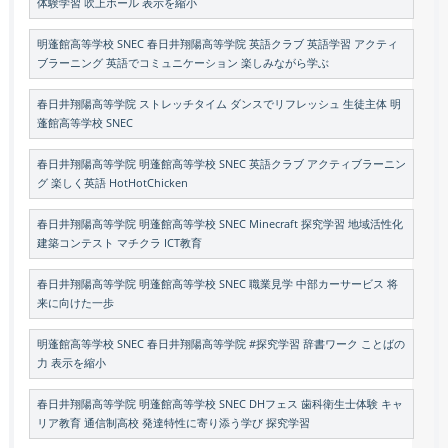
体験学習 吹上ホール 表示を縮小
明蓬館高等学校 SNEC 春日井翔陽高等学院 英語クラブ 英語学習 アクティ
ブラーニング 英語でコミュニケーション 楽しみながら学ぶ
春日井翔陽高等学院 ストレッチタイム ダンスでリフレッシュ 生徒主体 明
蓬館高等学校 SNEC
春日井翔陽高等学院 明蓬館高等学校 SNEC 英語クラブ アクティブラーニン
グ 楽しく英語 HotHotChicken
春日井翔陽高等学院 明蓬館高等学校 SNEC Minecraft 探究学習 地域活性化
建築コンテスト マチクラ ICT教育
春日井翔陽高等学院 明蓬館高等学校 SNEC 職業見学 中部カーサービス 将
来に向けた一歩
明蓬館高等学校 SNEC 春日井翔陽高等学院 #探究学習 辞書ワーク ことばの
力 表示を縮小
春日井翔陽高等学院 明蓬館高等学校 SNEC DHフェス 歯科衛生士体験 キャ
リア教育 通信制高校 発達特性に寄り添う学び 探究学習