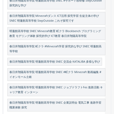
春日井翔陽高等学院 明蓬館高等学校 SNEC #サポート校研修 StepOutside
探究的な学び
春日井翔陽高等学院 Minecraftダンス ICT活用 探究学習 生徒主体の学び
SNEC 明蓬館高等学校 StepOutside これぞ探究です
明蓬館高等学校 SNEC Minecraft教育 町クラ Blockbench プログラミング
教育 モデリング体験 探究的学び ICT教育 春日井翔陽高等学院
春日井翔陽高等学院 町クラ #Minecraft学習 探究的な学び SNEC 明蓬館高
等学校
春日井翔陽高等学院 明蓬館高等学校 SNEC 交流会 KATALIBA 多様な学び
春日井翔陽高等学院 明蓬館高等学校 SNEC #町クラ Minecraft 動画編集 #
イオンモール土岐
春日井翔陽高等学院 明蓬館高等学校 SNEC ジョブドラフトFes 進路活動 キ
ャリア教育 インターン
春日井翔陽高等学院 明蓬館高等学校 SNEC 企業説明会 電気工事 進路学習
職業体験 探究