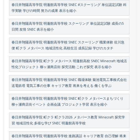
春日井翔陽高等学院 明蓬館高等学校 SNEC #スクーリング 単位認定試験 科
学実験 学びの時間 努力の成果 表示を縮小
春日井翔陽高等学院 明蓬館高等学校 スクーリング 単位認定試験 成長の5
日間 友情 SNEC 表示を縮小
春日井翔陽高等学院 明蓬館高等学校 SNEC スクーリング 職業体験 佐川急
便 町クラ メタバース 地域活性化 高校生活 成長記録 学びのカタチ
春日井翔陽高等学院 町クラ メタバース 明蓬館高校 SNEC Minecraft 地域活
性化プロジェクト 柳ヶ瀬商店街 探究活動 これぞ探究 表示を縮小
春日井翔陽高等学院 明蓬館高等学校 SNEC 職場体験 菊池電気工事株式会社
送電鉄塔 電気工事の仕事 キャリア教育 将来を考える 働くを学ぶ
春日井翔陽高等学院 明蓬館高等学校 SNEC 町クラ メタバースまちづくり
柳ヶ瀬商店街イベント 企画会議 プロジェクト学習 表示を縮小
春日井翔陽高等学院 町クラ 町クラ2026 メタバース教育 Minecraft 探究学
習 地域活性化 多様な学び SNEC 明蓬館高等学校
春日井翔陽高等学院 明蓬館高等学校 進路講話 キャリア教育 自己理解 将来