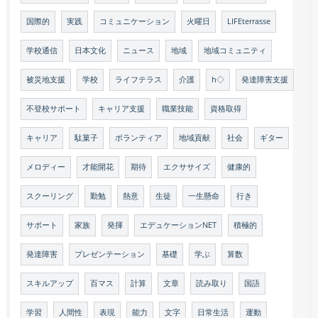
国際的
実践
コミュニケーション
火曜日
LIFEterrasse
学校通信
日本文化
ニュース
地域
地域コミュニティ
被災地支援
学校
ライフテラス
介護
h◇
発達障害支援
不登校サポート
キャリア支援
職業技能
資格取得
キャリア
駄菓子
ボランティア
地域貢献
社会
ギター
メロディー
才能開花
期待
エクササイズ
健康的
スクーリング
勤勉
熱意
生徒
一生懸命
行き
サポート
家族
発揮
エデュケーションNET
積極的
発達障害
プレゼンテーション
基礎
学ぶ
算数
スキルアップ
百マス
計算
文章
読み取り
国語
学習
人間性
表現
能力
文字
日常生活
運動