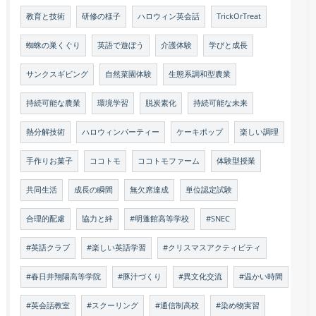
教育と技術
研修の様子
ハロウィン英会話
TrickOrTreat
蜘蛛の巣くぐり
英語で遊ぼう
介護体験
学びと成長
サンクスギビング
自然菜園体験
生態系調和型農業
持続可能な農業
環境学習
脱炭素化
持続可能な未来
熱分解技術
ハロウィンパーティー
ケーキポップ
楽しい調理
手作りお菓子
ココトモ
ココトモファーム
体験型授業
共同生活
成長の瞬間
無欠席達成
単位認定試験
合理的配慮
協力と絆
#明蓬館高等学校
#SNEC
#英語クラブ
#楽しい英語学習
#クリスマスアクティビティ
#春日井翔陽高等学院
#豚汁づくり
#異文化交流
#温かい時間
#英会話教室
#スクーリング
#通信制高校
#染め物実習