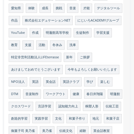
愛知県
体験
成長
挑戦
音楽
才能
デジタルツール
作品
株式会社エデュケーションNET
にじいろACADEMYグループ
YouTube
作成
明蓬館高等学校
生徒制作
学習支援
教育
支援
活動
冬休み
洗車
特定非営利活動法人LIFEterrasse
新年
ご挨拶
あけましておめでとうございます
今年もよろしくお願いいたします
NPO法人
英語
英会話
英語クラブ
学び
楽しむ
DTM
音楽制作
ワークアウト
健康
春日井翔陽
明蓬館
クロスワード
言語学習
認知能力向上
桐塑人形
伝統工芸
創造的学習
実践学習
文化
和菓子作り
地元
和菓子店
御菓子司 美乃雀
美乃雀
伝統文化
経験
英会話教室