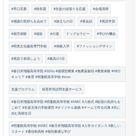
#早口言葉
#校長賞
#生徒の頑張りを応援
#会場清掃
#感謝の気持ちを込めて
#旅立ちの日
#英会話
#英語学習
#就労体験
#福祉
#介護
ドッグセラピー
#学びの機会
#明美文化服装専門学校
#体験入学
#ファッションデザイン
#英語で表現しよう
#最高の1日
#春日井翔陽高等学院 #SDGs #循環型農業 #無農薬栽培 #農業体験 #NEO
キャリア #食育 #明蓬館高等学校 #snec
支援プログラム
保育所等訪問支援サービス
#春日井翔陽高等学院 #明蓬館高等学校 #SNEC #入校式 #歓迎の気持ちを
こめて #生徒主体の学校運営 #オリジナル楽曲 #チームで作る式典 #共に
歩む高校生活
#明蓬館高等学校 #SNEC #春日井翔陽高等学院 #入学ガイダンス #新しい
スタート #通信制高校 #個別最適な学び