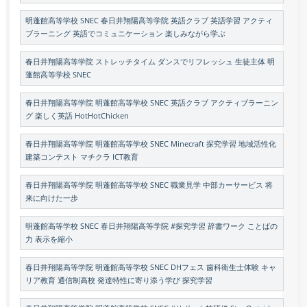
明蓬館高等学校 SNEC 春日井翔陽高等学院 英語クラブ 英語学習 アクティ
ブラーニング 英語でコミュニケーション 楽しみながら学ぶ
春日井翔陽高等学院 ストレッチタイム ダンスでリフレッシュ 生徒主体 明
蓬館高等学校 SNEC
春日井翔陽高等学院 明蓬館高等学校 SNEC 英語クラブ アクティブラーニン
グ 楽しく英語 HotHotChicken
春日井翔陽高等学院 明蓬館高等学校 SNEC Minecraft 探究学習 地域活性化
建築コンテスト マチクラ ICT教育
春日井翔陽高等学院 明蓬館高等学校 SNEC 職業見学 中部カーサービス 将
来に向けた一歩
明蓬館高等学校 SNEC 春日井翔陽高等学院 #探究学習 辞書ワーク ことばの
力 表示を縮小
春日井翔陽高等学院 明蓬館高等学校 SNEC DHフェス 歯科衛生士体験 キャ
リア教育 通信制高校 発達特性に寄り添う学び 探究学習