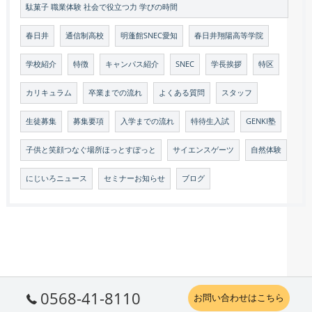
駄菓子 職業体験 社会で役立つ力 学びの時間
春日井
通信制高校
明蓬館SNEC愛知
春日井翔陽高等学院
学校紹介
特徴
キャンパス紹介
SNEC
学長挨拶
特区
カリキュラム
卒業までの流れ
よくある質問
スタッフ
生徒募集
募集要項
入学までの流れ
特待生入試
GENKI塾
子供と笑顔つなぐ場所ほっとすぽっと
サイエンスゲーツ
自然体験
にじいろニュース
セミナーお知らせ
ブログ
0568-41-8110
お問い合わせはこちら