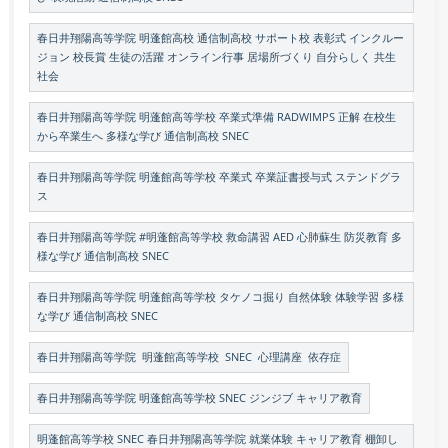
春日井翔陽高等学院 明蓬館高校 通信制高校 サポート校 表彰式 インクルー
ジョン 校長賞 生徒の活躍 オンライン行事 居場所づくり 自分らしく 共生
社会
春日井翔陽高等学院 明蓬館高等学校 卒業式準備 RADWIMPS 正解 在校生
から卒業生へ 多様な学び 通信制高校 SNEC
春日井翔陽高等学院 明蓬館高等学校 卒業式 卒業証書授与式 ステンドグラ
ス
春日井翔陽高等学院 #明蓬館高等学校 救命講習 AED 心肺蘇生 防災教育 多
様な学び 通信制高校 SNEC
春日井翔陽高等学院 明蓬館高等学校 タケノコ掘り 自然体験 体験学習 多様
な学び 通信制高校 SNEC
春日井翔陽高等学院 明蓬館高等学校 SNEC 心理講座 依存症
春日井翔陽高等学院 明蓬館高等学校 SNEC ジンジブ キャリア教育
明蓬館高等学校 SNEC 春日井翔陽高等学院 就業体験 キャリア教育 棚卸し