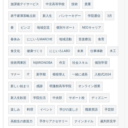
放課後デイサービス
中京高等学校
技術
貴重
表千家薄茶略点前
新入生
パンケーキデー
学院通信
3月
春
ビンゴ
地域交流
個別サポート
NEOキャリア
春休み
にじいろMARCHE
地域活動
音楽療法
食育
食文化
健康づくり
にじいろLABO
未来
仕事体験
木工
技術周東区
NIJIIRONOBA
作文
社会スキル
個別学習
マナー
IT
新学期
模様替え
一緒に成長
入校式2024
新しい始まり
感謝
明蓬館高等学院
オンライン授業
新入生歓迎
学院生活
中央部
サポート校
ディズニー
楽しみ
料理
イベント
学びの楽しさ
職業英語
手芸部
高校生の創造力
手作りアクセサリー
ナインタイル
裁判所見学