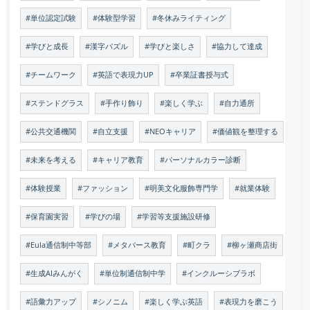
#単位認定試験
#体験型学習
#冬休みライティング
#学びと成長
#漢字パズル
#学びと楽しさ
#協力して達成
#チームワーク
#英語で表現力UP
#卒業証書授与式
#ステンドグラス
#手作り飾り
#楽しく学ぶ
#自力通所
#公共交通機関
#自立支援
#NEOキャリア
#価値観を整理する
#未来を考える
#キャリア教育
#パーソナルカラー診断
#体験授業
#ファッション
#明美文化服飾専門学
#就業体験
#保育園実習
#学びの場
#学習等支援施設研修
#Eula通信制中等部
#メタバース教育
#町クラ
#柳ヶ瀬商店街
#生成AIみんがく
#単位制通信制中学
#インクルーシブラボ
#語彙力アップ
#シノニム
#楽しく学ぶ英語
#表現力を磨こう