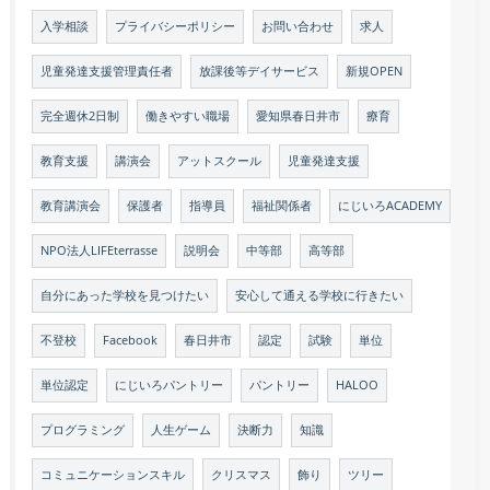
入学相談
プライバシーポリシー
お問い合わせ
求人
児童発達支援管理責任者
放課後等デイサービス
新規OPEN
完全週休2日制
働きやすい職場
愛知県春日井市
療育
教育支援
講演会
アットスクール
児童発達支援
教育講演会
保護者
指導員
福祉関係者
にじいろACADEMY
NPO法人LIFEterrasse
説明会
中等部
高等部
自分にあった学校を見つけたい
安心して通える学校に行きたい
不登校
Facebook
春日井市
認定
試験
単位
単位認定
にじいろパントリー
パントリー
HALOO
プログラミング
人生ゲーム
決断力
知識
コミュニケーションスキル
クリスマス
飾り
ツリー