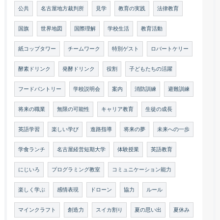
公共
名古屋地方裁判所
見学
教育の実践
法律教育
国旗
世界地図
国際理解
学校生活
教育活動
紙コップタワー
チームワーク
特別ゲスト
ロバートケリー
酵素ドリンク
発酵ドリンク
役割
子どもたちの活躍
フードパントリー
学校説明会
案内
消防訓練
避難訓練
将来の職業
無限の可能性
キャリア教育
生徒の成長
英語学習
楽しい学び
進路指導
将来の夢
未来への一歩
学食ランチ
名古屋経営短期大学
体験授業
英語教育
にじいろ
プログラミング教室
コミュニケーション能力
楽しく学ぶ
感情表現
ドローン
協力
ルール
マインクラフト
創造力
スイカ割り
夏の思い出
夏休み