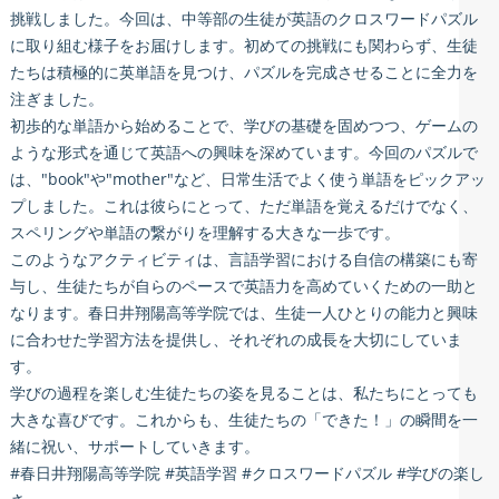
挑戦しました。今回は、中等部の生徒が英語のクロスワードパズル
に取り組む様子をお届けします。初めての挑戦にも関わらず、生徒
たちは積極的に英単語を見つけ、パズルを完成させることに全力を
注ぎました。
初歩的な単語から始めることで、学びの基礎を固めつつ、ゲームの
ような形式を通じて英語への興味を深めています。今回のパズルで
は、"book"や"mother"など、日常生活でよく使う単語をピックアッ
プしました。これは彼らにとって、ただ単語を覚えるだけでなく、
スペリングや単語の繋がりを理解する大きな一歩です。
このようなアクティビティは、言語学習における自信の構築にも寄
与し、生徒たちが自らのペースで英語力を高めていくための一助と
なります。春日井翔陽高等学院では、生徒一人ひとりの能力と興味
に合わせた学習方法を提供し、それぞれの成長を大切にしていま
す。
学びの過程を楽しむ生徒たちの姿を見ることは、私たちにとっても
大きな喜びです。これからも、生徒たちの「できた！」の瞬間を一
緒に祝い、サポートしていきます。
#春日井翔陽高等学院 #英語学習 #クロスワードパズル #学びの楽し