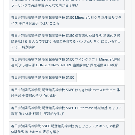
ラーリングで英語学習 みんなで助け合う学び
春日井翔陽高等学院 明蓬館高等学校 SNEC Minecraft 町クラ 誕生日サプラ
イズ 手作りお菓子 つよいこころ
春日井翔陽高等学院 明蓬館高等学校 SNEC 保育講習 体験学習 将来の選択
肢を広げる みんなで学ぼう 表現力を育てる パンダたいそう にじいろアカ
デミー 特別講師
春日井翔陽高等学院 明蓬館高等学校 SNEC マインクラフト Minecraft体験
会 町クラ柳ヶ瀬 DUNGEONADVENTURE 協働的学び 探究活動 #ICT教育
春日井翔陽高等学院 明蓬館高等学校 SNEC
春日井翔陽高等学院 明蓬館高等学校 SNEC げんき牧場 ホースセラピー 体
験学習 中等部の学び 心の成長
春日井翔陽高等学院 明蓬館高等学校 SNEC LIFEterrasse 地域連携 キャリア
教育 働く体験 棚卸し 実践的な学び
春日井翔陽高等学院 SNEC 明蓬館高等学校 おしごとフェア キャリア教育
体験学習 吹上ホール 表示を縮小