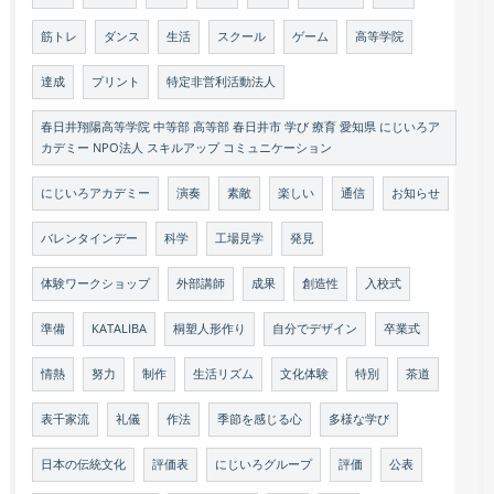
筋トレ
ダンス
生活
スクール
ゲーム
高等学院
達成
プリント
特定非営利活動法人
春日井翔陽高等学院 中等部 高等部 春日井市 学び 療育 愛知県 にじいろア
カデミー NPO法人 スキルアップ コミュニケーション
にじいろアカデミー
演奏
素敵
楽しい
通信
お知らせ
バレンタインデー
科学
工場見学
発見
体験ワークショップ
外部講師
成果
創造性
入校式
準備
KATALIBA
桐塑人形作り
自分でデザイン
卒業式
情熱
努力
制作
生活リズム
文化体験
特別
茶道
表千家流
礼儀
作法
季節を感じる心
多様な学び
日本の伝統文化
評価表
にじいろグループ
評価
公表