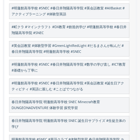
#明蓬館高等学校 #SNEC #春日井翔陽高等学院 #英会話教室 #AllBasket #
アクティブラーニング #体験型英語
#町クラ #マインクラフト #DX教育 #創造的学び #明蓬館高等学校 #春日井
翔陽高等学院 #SNEC
#英会話教室 #体験型学習 #GreenLightRedLight #だるまさんが転んだ #
春日井翔陽高等学院 #明蓬館高等学校 #SNEC
#明蓬館高等学校 #SNEC #春日井翔陽高等学院 #数学の学び直し #ICT教育
#基礎から丁寧に
#明蓬館高等学校 #SNEC #春日井翔陽高等学院 #英会話教室 #誕生日アク
ティビティ #英語に親しむ #ことばでつながる
春日井翔陽高等学院 明蓬館高等学校 SNEC Minecraft教育
DUNGEONADVENTURE 体験学習 探究学習
春日井翔陽高等学院 明蓬館高等学校 SNEC 誕生日サプライズ #生徒主体の
学び
明蓬館高等学校 #SNEC #英語クラブ #体験型学習 春日井翔陽高等学院 カ