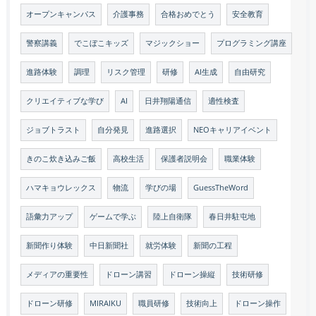
オープンキャンパス
介護事務
合格おめでとう
安全教育
警察講義
でこぼこキッズ
マジックショー
プログラミング講座
進路体験
調理
リスク管理
研修
AI生成
自由研究
クリエイティブな学び
AI
日井翔陽通信
適性検査
ジョブトラスト
自分発見
進路選択
NEOキャリアイベント
きのこ炊き込みご飯
高校生活
保護者説明会
職業体験
ハマキョウレックス
物流
学びの場
GuessTheWord
語彙力アップ
ゲームで学ぶ
陸上自衛隊
春日井駐屯地
新聞作り体験
中日新聞社
就労体験
新聞の工程
メディアの重要性
ドローン講習
ドローン操縦
技術研修
ドローン研修
MIRAIKU
職員研修
技術向上
ドローン操作