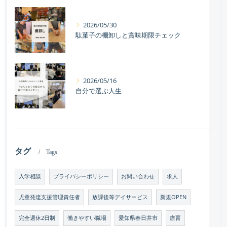
2026/05/30
駄菓子の棚卸しと賞味期限チェック
2026/05/16
自分で選ぶ人生
タグ
Tags
入学相談
プライバシーポリシー
お問い合わせ
求人
児童発達支援管理責任者
放課後等デイサービス
新規OPEN
完全週休2日制
働きやすい職場
愛知県春日井市
療育