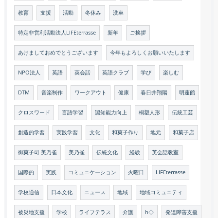
教育
支援
活動
冬休み
洗車
特定非営利活動法人LIFEterrasse
新年
ご挨拶
あけましておめでとうございます
今年もよろしくお願いいたします
NPO法人
英語
英会話
英語クラブ
学び
楽しむ
DTM
音楽制作
ワークアウト
健康
春日井翔陽
明蓬館
クロスワード
言語学習
認知能力向上
桐塑人形
伝統工芸
創造的学習
実践学習
文化
和菓子作り
地元
和菓子店
御菓子司 美乃雀
美乃雀
伝統文化
経験
英会話教室
国際的
実践
コミュニケーション
火曜日
LIFEterrasse
学校通信
日本文化
ニュース
地域
地域コミュニティ
被災地支援
学校
ライフテラス
介護
h◇
発達障害支援