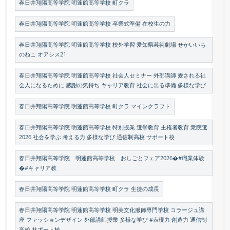
春日井翔陽高等学院 明蓬館高等学校 町クラ
春日井翔陽高等学院 明蓬館高等学校 卒業式準備 在校生の力
春日井翔陽高等学院 明蓬館高等学校 校外学習 愛知県芸術劇場 せかいいち
のねこ オアシス21
春日井翔陽高等学院 明蓬館高等学校 社会人セミナー 外部講師 愛される社
会人になるために 感謝の気持ち キャリア教育 社会に出る準備 多様な学び
春日井翔陽高等学院 明蓬館高等学校 町クラ マインクラフト
春日井翔陽高等学院 明蓬館高等学校 特別授業 選挙教育 主権者教育 衆院選
2026 社会を学ぶ 考える力 多様な学び 通信制高校 サポート校
春日井翔陽高等学院 明蓬館高等学校 おしごとフェア2026�#職業体験
�#キャリア教
春日井翔陽高等学院 明蓬館高等学校 町クラ 生徒の成長
春日井翔陽高等学院 明蓬館高等学校 明美文化服飾専門学校 コラージュ講
座 ファッションデザイン 外部講師授業 多様な学び #表現力 創造力 通信制
高校 サポート校