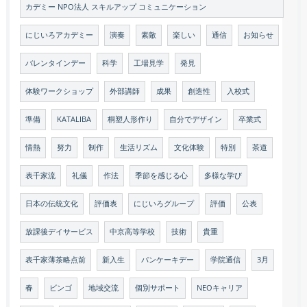
カデミー NPO法人 スキルアップ コミュニケーション
にじいろアカデミー
演奏
素敵
楽しい
通信
お知らせ
バレンタインデー
科学
工場見学
発見
体験ワークショップ
外部講師
成果
創造性
入校式
準備
KATALIBA
桐塑人形作り
自分でデザイン
卒業式
情熱
努力
制作
生活リズム
文化体験
特別
茶道
表千家流
礼儀
作法
季節を感じる心
多様な学び
日本の伝統文化
評価表
にじいろグループ
評価
公表
放課後デイサービス
中京高等学校
技術
貴重
表千家薄茶略点前
新入生
パンケーキデー
学院通信
3月
春
ビンゴ
地域交流
個別サポート
NEOキャリア