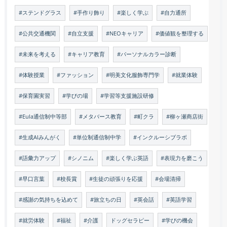
#ステンドグラス
#手作り飾り
#楽しく学ぶ
#自力通所
#公共交通機関
#自立支援
#NEOキャリア
#価値観を整理する
#未来を考える
#キャリア教育
#パーソナルカラー診断
#体験授業
#ファッション
#明美文化服飾専門学
#就業体験
#保育園実習
#学びの場
#学習等支援施設研修
#Eula通信制中等部
#メタバース教育
#町クラ
#柳ヶ瀬商店街
#生成AIみんがく
#単位制通信制中学
#インクルーシブラボ
#語彙力アップ
#シノニム
#楽しく学ぶ英語
#表現力を磨こう
#早口言葉
#校長賞
#生徒の頑張りを応援
#会場清掃
#感謝の気持ちを込めて
#旅立ちの日
#英会話
#英語学習
#就労体験
#福祉
#介護
ドッグセラピー
#学びの機会