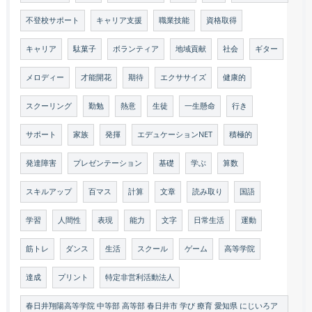
不登校サポート
キャリア支援
職業技能
資格取得
キャリア
駄菓子
ボランティア
地域貢献
社会
ギター
メロディー
才能開花
期待
エクササイズ
健康的
スクーリング
勤勉
熱意
生徒
一生懸命
行き
サポート
家族
発揮
エデュケーションNET
積極的
発達障害
プレゼンテーション
基礎
学ぶ
算数
スキルアップ
百マス
計算
文章
読み取り
国語
学習
人間性
表現
能力
文字
日常生活
運動
筋トレ
ダンス
生活
スクール
ゲーム
高等学院
達成
プリント
特定非営利活動法人
春日井翔陽高等学院 中等部 高等部 春日井市 学び 療育 愛知県 にじいろア