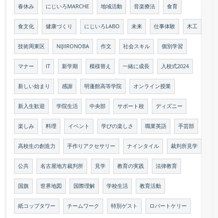
春休み
にじいろMARCHE
地域活動
音楽療法
食育
食文化
健康づくり
にじいろLABO
未来
仕事体験
木工
技術周東区
NIJIIRONOBA
作文
社会スキル
個別学習
マナー
IT
新学期
模様替え
一緒に成長
入校式2024
新しい始まり
感謝
明蓬館高等学院
オンライン授業
新入生歓迎
学院生活
中央部
サポート校
ディズニー
楽しみ
料理
イベント
学びの楽しさ
職業英語
手芸部
高校生の創造力
手作りアクセサリー
ナインタイル
裁判所見学
公共
名古屋地方裁判所
見学
教育の実践
法律教育
国旗
世界地図
国際理解
学校生活
教育活動
紙コップタワー
チームワーク
特別ゲスト
ロバートケリー