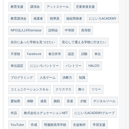
教育支援
講演会
アットスクール
児童発達支援
教育講演会
保護者
指導員
福祉関係者
にじいろACADEMY
NPO法人LIFEterrasse
説明会
中等部
高等部
自分にあった学校を見つけたい
安心して通える学校に行きたい
不登校
Facebook
春日井市
認定
試験
単位
単位認定
にじいろパントリー
パントリー
HALOO
プログラミング
人生ゲーム
決断力
知識
コミュニケーションスキル
クリスマス
飾り
ツリー
愛知県
体験
成長
挑戦
音楽
才能
デジタルツール
作品
株式会社エデュケーションNET
にじいろACADEMYグループ
YouTube
作成
明蓬館高等学校
生徒制作
学習支援