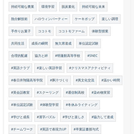
持続可能な農業
環境学習
脱炭素化
持続可能な未来
熱分解技術
ハロウィンパーティー
ケーキポップ
楽しい調理
手作りお菓子
ココトモ
ココトモファーム
体験型授業
共同生活
成長の瞬間
無欠席達成
単位認定試験
合理的配慮
協力と絆
#明蓬館高等学校
#SNEC
#英語クラブ
#楽しい英語学習
#クリスマスアクティビティ
#春日井翔陽高等学院
#豚汁づくり
#異文化交流
#温かい時間
#英会話教室
#スクーリング
#通信制高校
#染め物実習
#単位認定試験
#体験型学習
#冬休みライティング
#学びと成長
#漢字パズル
#学びと楽しさ
#協力して達成
#チームワーク
#英語で表現力UP
#卒業証書授与式