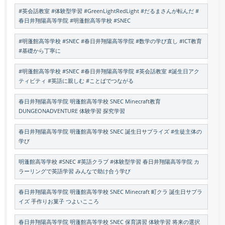
#英会話教室 #体験型学習 #GreenLightRedLight #だるまさんが転んだ #
春日井翔陽高等学院 #明蓬館高等学校 #SNEC
#明蓬館高等学校 #SNEC #春日井翔陽高等学院 #数学の学び直し #ICT教育
#基礎から丁寧に
#明蓬館高等学校 #SNEC #春日井翔陽高等学院 #英会話教室 #誕生日アク
ティビティ #英語に親しむ #ことばでつながる
春日井翔陽高等学院 明蓬館高等学校 SNEC Minecraft教育
DUNGEONADVENTURE 体験学習 探究学習
春日井翔陽高等学院 明蓬館高等学校 SNEC 誕生日サプライズ #生徒主体の
学び
明蓬館高等学校 #SNEC #英語クラブ #体験型学習 春日井翔陽高等学院 カ
ラーリングで英語学習 みんなで助け合う学び
春日井翔陽高等学院 明蓬館高等学校 SNEC Minecraft 町クラ 誕生日サプラ
イズ 手作りお菓子 つよいこころ
春日井翔陽高等学院 明蓬館高等学校 SNEC 保育講習 体験学習 将来の選択