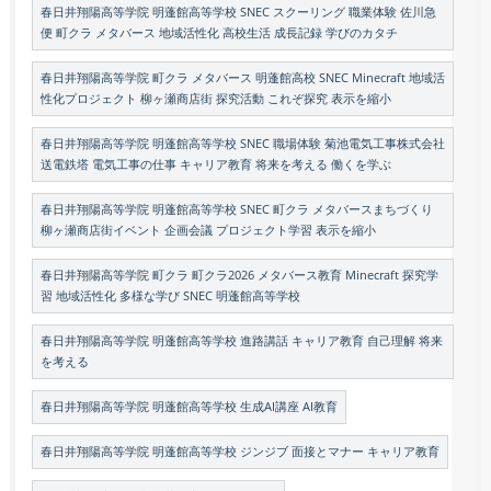
春日井翔陽高等学院 明蓬館高等学校 SNEC スクーリング 職業体験 佐川急
便 町クラ メタバース 地域活性化 高校生活 成長記録 学びのカタチ
春日井翔陽高等学院 町クラ メタバース 明蓬館高校 SNEC Minecraft 地域活
性化プロジェクト 柳ヶ瀬商店街 探究活動 これぞ探究 表示を縮小
春日井翔陽高等学院 明蓬館高等学校 SNEC 職場体験 菊池電気工事株式会社
送電鉄塔 電気工事の仕事 キャリア教育 将来を考える 働くを学ぶ
春日井翔陽高等学院 明蓬館高等学校 SNEC 町クラ メタバースまちづくり
柳ヶ瀬商店街イベント 企画会議 プロジェクト学習 表示を縮小
春日井翔陽高等学院 町クラ 町クラ2026 メタバース教育 Minecraft 探究学
習 地域活性化 多様な学び SNEC 明蓬館高等学校
春日井翔陽高等学院 明蓬館高等学校 進路講話 キャリア教育 自己理解 将来
を考える
春日井翔陽高等学院 明蓬館高等学校 生成AI講座 AI教育
春日井翔陽高等学院 明蓬館高等学校 ジンジブ 面接とマナー キャリア教育