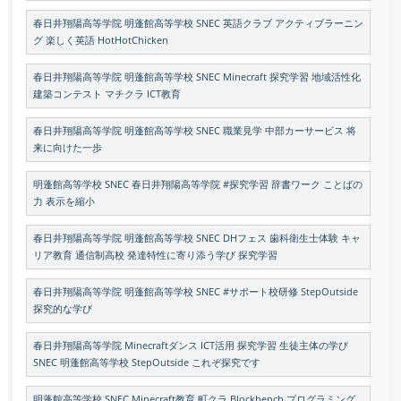
春日井翔陽高等学院 明蓬館高等学校 SNEC 英語クラブ アクティブラーニン
グ 楽しく英語 HotHotChicken
春日井翔陽高等学院 明蓬館高等学校 SNEC Minecraft 探究学習 地域活性化
建築コンテスト マチクラ ICT教育
春日井翔陽高等学院 明蓬館高等学校 SNEC 職業見学 中部カーサービス 将
来に向けた一歩
明蓬館高等学校 SNEC 春日井翔陽高等学院 #探究学習 辞書ワーク ことばの
力 表示を縮小
春日井翔陽高等学院 明蓬館高等学校 SNEC DHフェス 歯科衛生士体験 キャ
リア教育 通信制高校 発達特性に寄り添う学び 探究学習
春日井翔陽高等学院 明蓬館高等学校 SNEC #サポート校研修 StepOutside
探究的な学び
春日井翔陽高等学院 Minecraftダンス ICT活用 探究学習 生徒主体の学び
SNEC 明蓬館高等学校 StepOutside これぞ探究です
明蓬館高等学校 SNEC Minecraft教育 町クラ Blockbench プログラミング