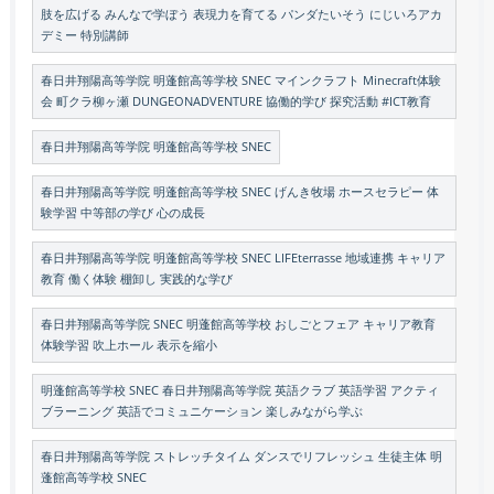
肢を広げる みんなで学ぼう 表現力を育てる パンダたいそう にじいろアカ
デミー 特別講師
春日井翔陽高等学院 明蓬館高等学校 SNEC マインクラフト Minecraft体験
会 町クラ柳ヶ瀬 DUNGEONADVENTURE 協働的学び 探究活動 #ICT教育
春日井翔陽高等学院 明蓬館高等学校 SNEC
春日井翔陽高等学院 明蓬館高等学校 SNEC げんき牧場 ホースセラピー 体
験学習 中等部の学び 心の成長
春日井翔陽高等学院 明蓬館高等学校 SNEC LIFEterrasse 地域連携 キャリア
教育 働く体験 棚卸し 実践的な学び
春日井翔陽高等学院 SNEC 明蓬館高等学校 おしごとフェア キャリア教育
体験学習 吹上ホール 表示を縮小
明蓬館高等学校 SNEC 春日井翔陽高等学院 英語クラブ 英語学習 アクティ
ブラーニング 英語でコミュニケーション 楽しみながら学ぶ
春日井翔陽高等学院 ストレッチタイム ダンスでリフレッシュ 生徒主体 明
蓬館高等学校 SNEC