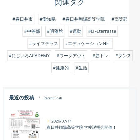
関連タグ
#春日井市
#愛知県
#春日井翔陽高等学院
#高等部
#中等部
#明蓬館
#運動
#LIFEterrasse
#ライフテラス
#エデュケーションNET
#にじいろACADEMY
#ワークアウト
#筋トレ
#ダンス
#健康的
#生活
最近の投稿
Recent Posts
2026/07/11
春日井翔陽高等学院 学校説明会開催！