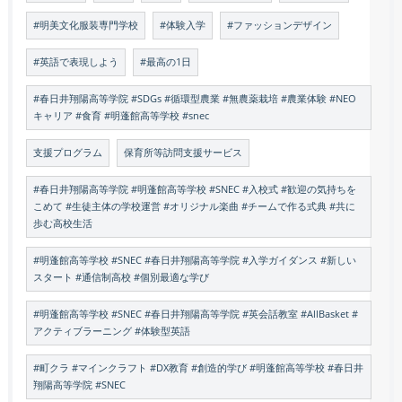
#明美文化服装専門学校
#体験入学
#ファッションデザイン
#英語で表現しよう
#最高の1日
#春日井翔陽高等学院 #SDGs #循環型農業 #無農薬栽培 #農業体験 #NEO
キャリア #食育 #明蓬館高等学校 #snec
支援プログラム
保育所等訪問支援サービス
#春日井翔陽高等学院 #明蓬館高等学校 #SNEC #入校式 #歓迎の気持ちを
こめて #生徒主体の学校運営 #オリジナル楽曲 #チームで作る式典 #共に
歩む高校生活
#明蓬館高等学校 #SNEC #春日井翔陽高等学院 #入学ガイダンス #新しい
スタート #通信制高校 #個別最適な学び
#明蓬館高等学校 #SNEC #春日井翔陽高等学院 #英会話教室 #AllBasket #
アクティブラーニング #体験型英語
#町クラ #マインクラフト #DX教育 #創造的学び #明蓬館高等学校 #春日井
翔陽高等学院 #SNEC