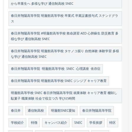
から卒業生へ 多様な学び 通信制高校 SNEC
春日井翔陽高等学院 明蓬館高等学校 卒業式 卒業証書授与式 ステンドグラ
ス
春日井翔陽高等学院 #明蓬館高等学校 救命講習 AED 心肺蘇生 防災教育 多
様な学び 通信制高校 SNEC
春日井翔陽高等学院 明蓬館高等学校 タケノコ掘り 自然体験 体験学習 多様
な学び 通信制高校 SNEC
春日井翔陽高等学院 明蓬館高等学校 SNEC 心理講座 依存症
春日井翔陽高等学院 明蓬館高等学校 SNEC ジンジブ キャリア教育
明蓬館高等学校 SNEC 春日井翔陽高等学院 就業体験 キャリア教育 棚卸し
駄菓子 職業体験 社会で役立つ力 学びの時間
春日井
通信制高校
明蓬館SNEC愛知
春日井翔陽高等学院
学校紹介
特徴
キャンパス紹介
SNEC
学長挨拶
特区