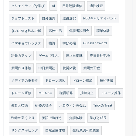
クリエイティブな学び
AI
日井翔陽通信
適性検査
ジョブトラスト
自分発見
進路選択
NEOキャリアイベント
きのこ炊き込みご飯
高校生活
保護者説明会
職業体験
ハマキョウレックス
物流
学びの場
GuessTheWord
語彙力アップ
ゲームで学ぶ
陸上自衛隊
春日井駐屯地
新聞作り体験
中日新聞社
就労体験
新聞の工程
メディアの重要性
ドローン講習
ドローン操縦
技術研修
ドローン研修
MIRAIKU
職員研修
技術向上
ドローン操作
教育と技術
研修の様子
ハロウィン英会話
TrickOrTreat
蜘蛛の巣くぐり
英語で遊ぼう
介護体験
学びと成長
サンクスギビング
自然菜園体験
生態系調和型農業