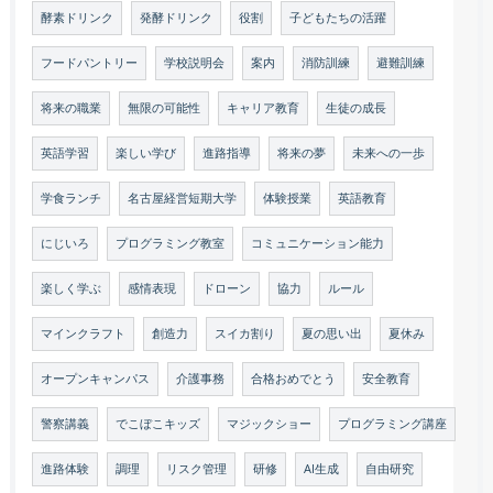
酵素ドリンク
発酵ドリンク
役割
子どもたちの活躍
フードパントリー
学校説明会
案内
消防訓練
避難訓練
将来の職業
無限の可能性
キャリア教育
生徒の成長
英語学習
楽しい学び
進路指導
将来の夢
未来への一歩
学食ランチ
名古屋経営短期大学
体験授業
英語教育
にじいろ
プログラミング教室
コミュニケーション能力
楽しく学ぶ
感情表現
ドローン
協力
ルール
マインクラフト
創造力
スイカ割り
夏の思い出
夏休み
オープンキャンパス
介護事務
合格おめでとう
安全教育
警察講義
でこぼこキッズ
マジックショー
プログラミング講座
進路体験
調理
リスク管理
研修
AI生成
自由研究