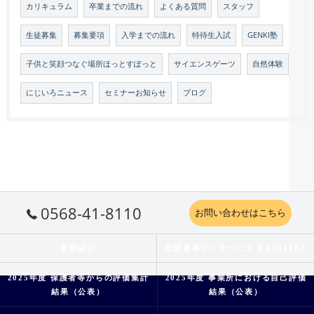
カリキュラム
卒業までの流れ
よくある質問
スタッフ
生徒募集
募集要項
入学までの流れ
特待生入試
GENKI塾
子供と笑顔つなぐ場所ほっとすぽっと
サイエンスゲーツ
自然体験
にじいろニュース
セミナーお知らせ
ブログ
0568-41-8110
お問い合わせはこちら
事業紹介
放課後等デイサービス KATALIBA
2025年度 保護者等からの評価集計
2025年度 事業所における自己評価
結果（公表）
結果（公表）