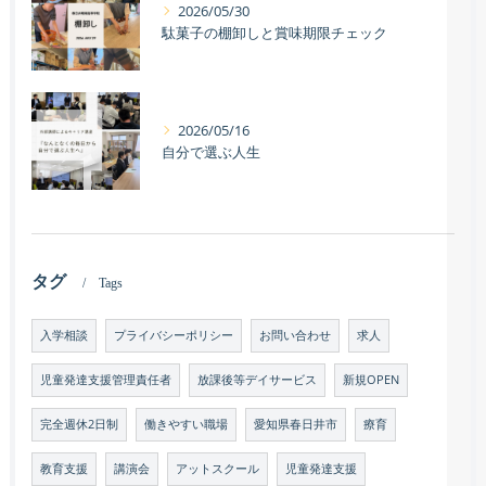
2026/05/30
駄菓子の棚卸しと賞味期限チェック
2026/05/16
自分で選ぶ人生
タグ
Tags
入学相談
プライバシーポリシー
お問い合わせ
求人
児童発達支援管理責任者
放課後等デイサービス
新規OPEN
完全週休2日制
働きやすい職場
愛知県春日井市
療育
教育支援
講演会
アットスクール
児童発達支援