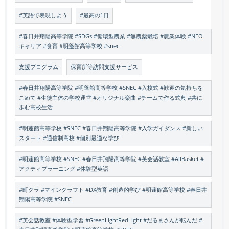
#英語で表現しよう
#最高の1日
#春日井翔陽高等学院 #SDGs #循環型農業 #無農薬栽培 #農業体験 #NEO
キャリア #食育 #明蓬館高等学校 #snec
支援プログラム
保育所等訪問支援サービス
#春日井翔陽高等学院 #明蓬館高等学校 #SNEC #入校式 #歓迎の気持ちを
こめて #生徒主体の学校運営 #オリジナル楽曲 #チームで作る式典 #共に
歩む高校生活
#明蓬館高等学校 #SNEC #春日井翔陽高等学院 #入学ガイダンス #新しい
スタート #通信制高校 #個別最適な学び
#明蓬館高等学校 #SNEC #春日井翔陽高等学院 #英会話教室 #AllBasket #
アクティブラーニング #体験型英語
#町クラ #マインクラフト #DX教育 #創造的学び #明蓬館高等学校 #春日井
翔陽高等学院 #SNEC
#英会話教室 #体験型学習 #GreenLightRedLight #だるまさんが転んだ #