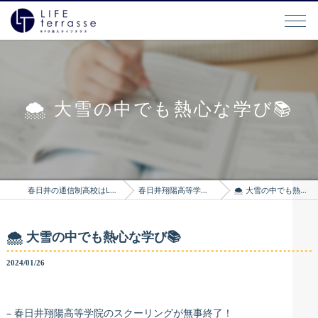
🌨️ 大雪の中でも熱心な学び📚
春日井の通信制高校はLIFEterrasse
春日井翔陽高等学院のブログ
🌨️ 大雪の中でも熱心な学び📚
🌨️ 大雪の中でも熱心な学び📚
2024/01/26
– 春日井翔陽高等学院のスクーリングが無事終了！