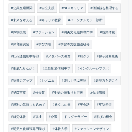
#公共交通機関
#自立支援
#NEOキャリア
#価値観を整理する
#未来を考える
#キャリア教育
#パーソナルカラー診断
#体験授業
#ファッション
#明美文化服飾専門学
#就業体験
#保育園実習
#学びの場
#学習等支援施設研修
#Eula通信制中等部
#メタバース教育
#町クラ
#柳ヶ瀬商店街
#生成AIみんがく
#単位制通信制中学
#インクルーシブラボ
#語彙力アップ
#シノニム
#楽しく学ぶ英語
#表現力を磨こう
#早口言葉
#校長賞
#生徒の頑張りを応援
#会場清掃
#感謝の気持ちを込めて
#旅立ちの日
#英会話
#英語学習
#就労体験
#福祉
#介護
ドッグセラピー
#学びの機会
#明美文化服装専門学校
#体験入学
#ファッションデザイン