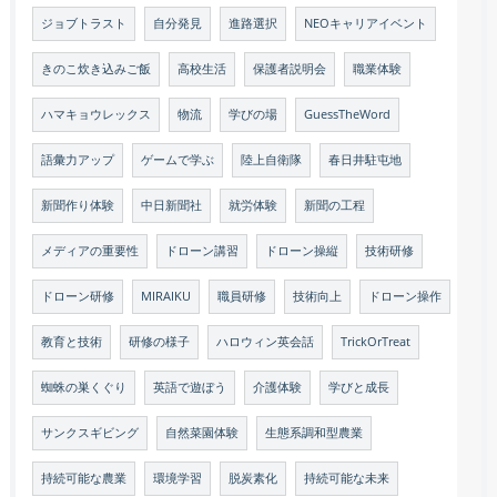
ジョブトラスト
自分発見
進路選択
NEOキャリアイベント
きのこ炊き込みご飯
高校生活
保護者説明会
職業体験
ハマキョウレックス
物流
学びの場
GuessTheWord
語彙力アップ
ゲームで学ぶ
陸上自衛隊
春日井駐屯地
新聞作り体験
中日新聞社
就労体験
新聞の工程
メディアの重要性
ドローン講習
ドローン操縦
技術研修
ドローン研修
MIRAIKU
職員研修
技術向上
ドローン操作
教育と技術
研修の様子
ハロウィン英会話
TrickOrTreat
蜘蛛の巣くぐり
英語で遊ぼう
介護体験
学びと成長
サンクスギビング
自然菜園体験
生態系調和型農業
持続可能な農業
環境学習
脱炭素化
持続可能な未来