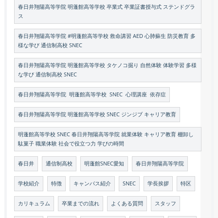
春日井翔陽高等学院 明蓬館高等学校 卒業式 卒業証書授与式 ステンドグラ
ス
春日井翔陽高等学院 #明蓬館高等学校 救命講習 AED 心肺蘇生 防災教育 多
様な学び 通信制高校 SNEC
春日井翔陽高等学院 明蓬館高等学校 タケノコ掘り 自然体験 体験学習 多様
な学び 通信制高校 SNEC
春日井翔陽高等学院 明蓬館高等学校 SNEC 心理講座 依存症
春日井翔陽高等学院 明蓬館高等学校 SNEC ジンジブ キャリア教育
明蓬館高等学校 SNEC 春日井翔陽高等学院 就業体験 キャリア教育 棚卸し
駄菓子 職業体験 社会で役立つ力 学びの時間
春日井
通信制高校
明蓬館SNEC愛知
春日井翔陽高等学院
学校紹介
特徴
キャンパス紹介
SNEC
学長挨拶
特区
カリキュラム
卒業までの流れ
よくある質問
スタッフ