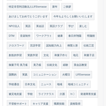
特定非営利活動法人LIFEterrasse
新年
ご挨拶
あけましておめでとうございます
今年もよろしくお願いいたします
NPO法人
英語
英会話
英語クラブ
学び
楽しむ
DTM
音楽制作
ワークアウト
健康
春日井翔陽
明蓬館
クロスワード
言語学習
認知能力向上
桐塑人形
伝統工芸
創造的学習
実践学習
文化
和菓子作り
地元
和菓子店
御菓子司 美乃雀
美乃雀
伝統文化
経験
英会話教室
国際的
実践
コミュニケーション
火曜日
LIFEterrasse
学校通信
日本文化
ニュース
地域
地域コミュニティ
被災地支援
学校
ライフテラス
介護
h◇
発達障害支援
不登校サポート
キャリア支援
職業技能
資格取得