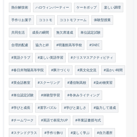
熱分解技術
ハロウィンパーティー
ケーキポップ
楽しい調理
手作りお菓子
ココトモ
ココトモファーム
体験型授業
共同生活
成長の瞬間
無欠席達成
単位認定試験
合理的配慮
協力と絆
#明蓬館高等学校
#SNEC
#英語クラブ
#楽しい英語学習
#クリスマスアクティビティ
#春日井翔陽高等学院
#豚汁づくり
#異文化交流
#温かい時間
#英会話教室
#スクーリング
#通信制高校
#染め物実習
#単位認定試験
#体験型学習
#冬休みライティング
#学びと成長
#漢字パズル
#学びと楽しさ
#協力して達成
#チームワーク
#英語で表現力UP
#卒業証書授与式
#ステンドグラス
#手作り飾り
#楽しく学ぶ
#自力通所