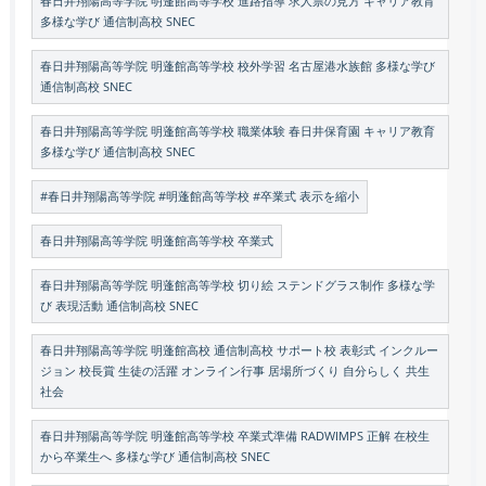
春日井翔陽高等学院 明蓬館高等学校 進路指導 求人票の見方 キャリア教育
多様な学び 通信制高校 SNEC
春日井翔陽高等学院 明蓬館高等学校 校外学習 名古屋港水族館 多様な学び
通信制高校 SNEC
春日井翔陽高等学院 明蓬館高等学校 職業体験 春日井保育園 キャリア教育
多様な学び 通信制高校 SNEC
#春日井翔陽高等学院 #明蓬館高等学校 #卒業式 表示を縮小
春日井翔陽高等学院 明蓬館高等学校 卒業式
春日井翔陽高等学院 明蓬館高等学校 切り絵 ステンドグラス制作 多様な学
び 表現活動 通信制高校 SNEC
春日井翔陽高等学院 明蓬館高校 通信制高校 サポート校 表彰式 インクルー
ジョン 校長賞 生徒の活躍 オンライン行事 居場所づくり 自分らしく 共生
社会
春日井翔陽高等学院 明蓬館高等学校 卒業式準備 RADWIMPS 正解 在校生
から卒業生へ 多様な学び 通信制高校 SNEC