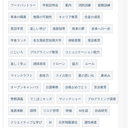
フードパントリー
学校説明会
案内
消防訓練
避難訓練
将来の職業
無限の可能性
キャリア教育
生徒の成長
英語学習
楽しい学び
進路指導
将来の夢
未来への一歩
学食ランチ
名古屋経営短期大学
体験授業
英語教育
にじいろ
プログラミング教室
コミュニケーション能力
楽しく学ぶ
感情表現
ドローン
協力
ルール
マインクラフト
創造力
スイカ割り
夏の思い出
夏休み
オープンキャンパス
介護事務
合格おめでとう
安全教育
警察講義
でこぼこキッズ
マジックショー
プログラミング講座
進路体験
調理
リスク管理
研修
AI生成
自由研究
クリエイティブな学び
AI
日井翔陽通信
適性検査