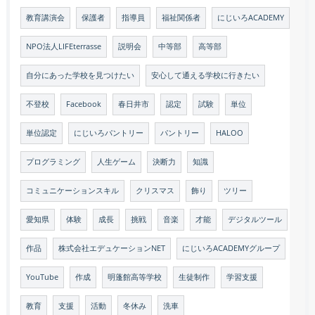
教育講演会
保護者
指導員
福祉関係者
にじいろACADEMY
NPO法人LIFEterrasse
説明会
中等部
高等部
自分にあった学校を見つけたい
安心して通える学校に行きたい
不登校
Facebook
春日井市
認定
試験
単位
単位認定
にじいろパントリー
パントリー
HALOO
プログラミング
人生ゲーム
決断力
知識
コミュニケーションスキル
クリスマス
飾り
ツリー
愛知県
体験
成長
挑戦
音楽
才能
デジタルツール
作品
株式会社エデュケーションNET
にじいろACADEMYグループ
YouTube
作成
明蓬館高等学校
生徒制作
学習支援
教育
支援
活動
冬休み
洗車