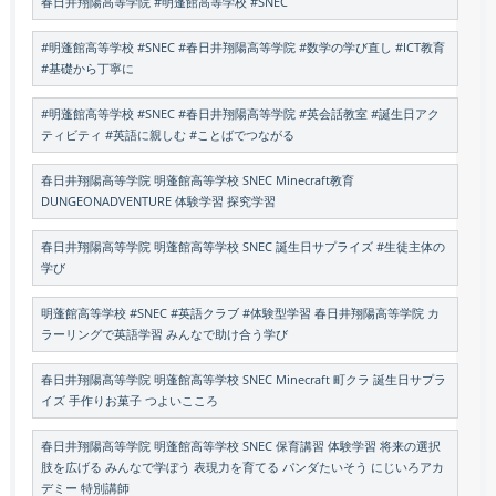
春日井翔陽高等学院 #明蓬館高等学校 #SNEC
#明蓬館高等学校 #SNEC #春日井翔陽高等学院 #数学の学び直し #ICT教育
#基礎から丁寧に
#明蓬館高等学校 #SNEC #春日井翔陽高等学院 #英会話教室 #誕生日アク
ティビティ #英語に親しむ #ことばでつながる
春日井翔陽高等学院 明蓬館高等学校 SNEC Minecraft教育
DUNGEONADVENTURE 体験学習 探究学習
春日井翔陽高等学院 明蓬館高等学校 SNEC 誕生日サプライズ #生徒主体の
学び
明蓬館高等学校 #SNEC #英語クラブ #体験型学習 春日井翔陽高等学院 カ
ラーリングで英語学習 みんなで助け合う学び
春日井翔陽高等学院 明蓬館高等学校 SNEC Minecraft 町クラ 誕生日サプラ
イズ 手作りお菓子 つよいこころ
春日井翔陽高等学院 明蓬館高等学校 SNEC 保育講習 体験学習 将来の選択
肢を広げる みんなで学ぼう 表現力を育てる パンダたいそう にじいろアカ
デミー 特別講師