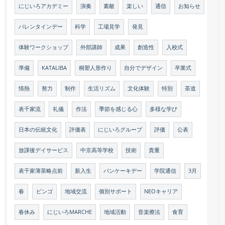
にじいろアカデミー
演奏
素敵
楽しい
通信
お知らせ
バレンタインデー
科学
工場見学
発見
体験ワークショップ
外部講師
成果
創造性
入校式
準備
KATALIBA
桐塑人形作り
自分でデザイン
卒業式
情熱
努力
制作
生活リズム
文化体験
特別
茶道
表千家流
礼儀
作法
季節を感じる心
多様な学び
日本の伝統文化
評価表
にじいろグループ
評価
公表
放課後デイサービス
中京高等学校
技術
貴重
表千家薄茶略点前
新入生
パンケーキデー
学院通信
3月
春
ビンゴ
地域交流
個別サポート
NEOキャリア
春休み
にじいろMARCHE
地域活動
音楽療法
食育