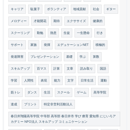
キャリア
駄菓子
ボランティア
地域貢献
社会
ギター
メロディー
才能開花
期待
エクササイズ
健康的
スクーリング
勤勉
熱意
生徒
一生懸命
行き
サポート
家族
発揮
エデュケーションNET
積極的
発達障害
プレゼンテーション
基礎
学ぶ
算数
スキルアップ
百マス
計算
文章
読み取り
国語
学習
人間性
表現
能力
文字
日常生活
運動
筋トレ
ダンス
生活
スクール
ゲーム
高等学院
達成
プリント
特定非営利活動法人
春日井翔陽高等学院 中等部 高等部 春日井市 学び 療育 愛知県 にじいろア
カデミー NPO法人 スキルアップ コミュニケーション