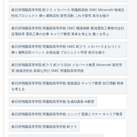
春日井翔陽高等学院 町クラ メタバース 明蓬館高校 SNEC Minecraft 地域活
性化プロジェクト 柳ヶ瀬商店街 探究活動 これぞ探究 表示を縮小
春日井翔陽高等学院 明蓬館高等学校 SNEC 職場体験 菊池電気工事株式会社
送電鉄塔 電気工事の仕事 キャリア教育 将来を考える 働くを学ぶ
春日井翔陽高等学院 明蓬館高等学校 SNEC 町クラ メタバースまちづくり
柳ヶ瀬商店街イベント 企画会議 プロジェクト学習 表示を縮小
春日井翔陽高等学院 町クラ 町クラ2026 メタバース教育 Minecraft 探究学
習 地域活性化 多様な学び SNEC 明蓬館高等学校
春日井翔陽高等学院 明蓬館高等学校 進路講話 キャリア教育 自己理解 将来
を考える
春日井翔陽高等学院 明蓬館高等学校 生成AI講座 AI教育
春日井翔陽高等学院 明蓬館高等学校 ジンジブ 面接とマナー キャリア教育
春日井翔陽高等学院 明蓬館高等学校 町クラ