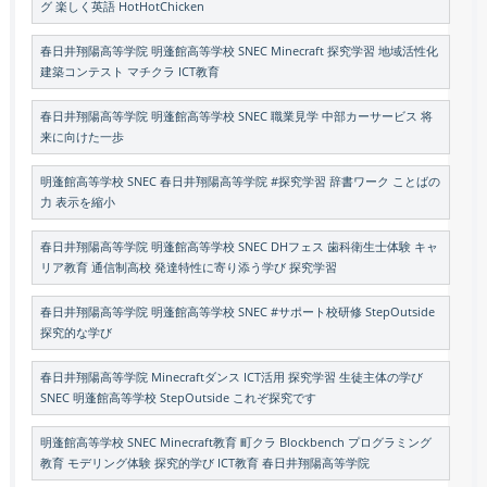
グ 楽しく英語 HotHotChicken
春日井翔陽高等学院 明蓬館高等学校 SNEC Minecraft 探究学習 地域活性化
建築コンテスト マチクラ ICT教育
春日井翔陽高等学院 明蓬館高等学校 SNEC 職業見学 中部カーサービス 将
来に向けた一歩
明蓬館高等学校 SNEC 春日井翔陽高等学院 #探究学習 辞書ワーク ことばの
力 表示を縮小
春日井翔陽高等学院 明蓬館高等学校 SNEC DHフェス 歯科衛生士体験 キャ
リア教育 通信制高校 発達特性に寄り添う学び 探究学習
春日井翔陽高等学院 明蓬館高等学校 SNEC #サポート校研修 StepOutside
探究的な学び
春日井翔陽高等学院 Minecraftダンス ICT活用 探究学習 生徒主体の学び
SNEC 明蓬館高等学校 StepOutside これぞ探究です
明蓬館高等学校 SNEC Minecraft教育 町クラ Blockbench プログラミング
教育 モデリング体験 探究的学び ICT教育 春日井翔陽高等学院