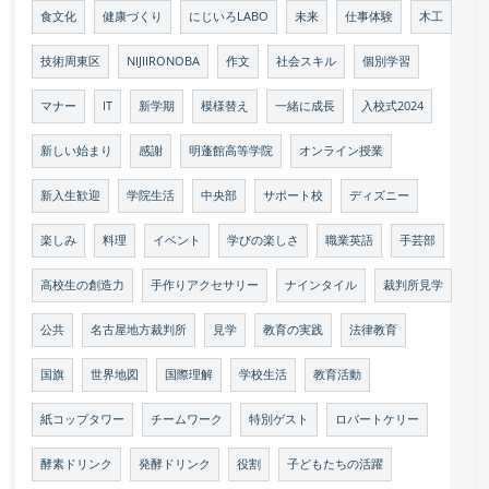
食文化
健康づくり
にじいろLABO
未来
仕事体験
木工
技術周東区
NIJIIRONOBA
作文
社会スキル
個別学習
マナー
IT
新学期
模様替え
一緒に成長
入校式2024
新しい始まり
感謝
明蓬館高等学院
オンライン授業
新入生歓迎
学院生活
中央部
サポート校
ディズニー
楽しみ
料理
イベント
学びの楽しさ
職業英語
手芸部
高校生の創造力
手作りアクセサリー
ナインタイル
裁判所見学
公共
名古屋地方裁判所
見学
教育の実践
法律教育
国旗
世界地図
国際理解
学校生活
教育活動
紙コップタワー
チームワーク
特別ゲスト
ロバートケリー
酵素ドリンク
発酵ドリンク
役割
子どもたちの活躍