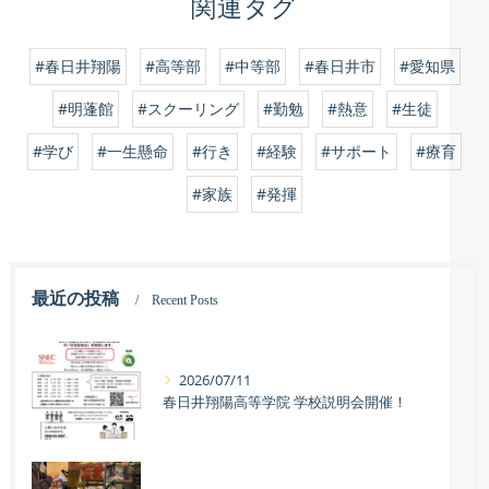
関連タグ
#春日井翔陽
#高等部
#中等部
#春日井市
#愛知県
#明蓬館
#スクーリング
#勤勉
#熱意
#生徒
#学び
#一生懸命
#行き
#経験
#サポート
#療育
#家族
#発揮
最近の投稿
Recent Posts
2026/07/11
春日井翔陽高等学院 学校説明会開催！