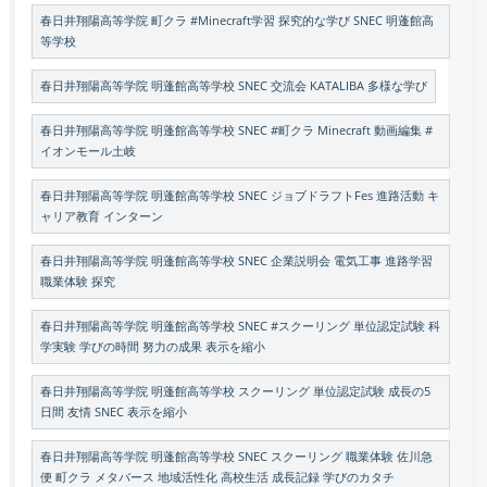
春日井翔陽高等学院 町クラ #Minecraft学習 探究的な学び SNEC 明蓬館高
等学校
春日井翔陽高等学院 明蓬館高等学校 SNEC 交流会 KATALIBA 多様な学び
春日井翔陽高等学院 明蓬館高等学校 SNEC #町クラ Minecraft 動画編集 #
イオンモール土岐
春日井翔陽高等学院 明蓬館高等学校 SNEC ジョブドラフトFes 進路活動 キ
ャリア教育 インターン
春日井翔陽高等学院 明蓬館高等学校 SNEC 企業説明会 電気工事 進路学習
職業体験 探究
春日井翔陽高等学院 明蓬館高等学校 SNEC #スクーリング 単位認定試験 科
学実験 学びの時間 努力の成果 表示を縮小
春日井翔陽高等学院 明蓬館高等学校 スクーリング 単位認定試験 成長の5
日間 友情 SNEC 表示を縮小
春日井翔陽高等学院 明蓬館高等学校 SNEC スクーリング 職業体験 佐川急
便 町クラ メタバース 地域活性化 高校生活 成長記録 学びのカタチ