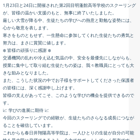
1月23日と24日に開催された第2回目明蓬館高等学校のスクーリング
が、皆様の温かい支援のもと、無事に終了いたしました。
厳しい大雪が降る中、生徒たちの学びへの熱意と勤勉な姿勢には、
心から敬意を表します。
寒さをものともせず、一生懸命に参加してくれた生徒たちの勇気と
努力は、まさに賞賛に値します。
❄️ 皆様の頑張りに感謝 ❄️
交通機関の乱れや冷え込む気温の中、安全を最優先にしながらも、
授業に集中して取り組む生徒たちの姿は、我々教職員にとっても大
きな励みとなりました。
また、こうした状況の中でお子様をサポートしてくださった保護者
の皆様には、深く感謝申し上げます。
皆様の支えがあってこそ、このような学びの機会を提供できるので
す。
📈 学びの進展に期待 📈
今回のスクーリングでの経験が、生徒たちのさらなる成長につなが
ることを確信しています。
これからも春日井翔陽高等学院は、一人ひとりの生徒が自分の可能