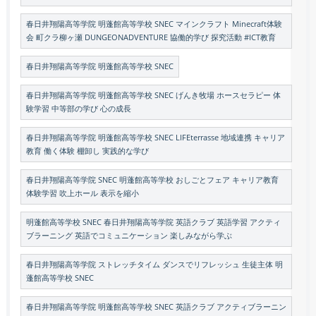
春日井翔陽高等学院 明蓬館高等学校 SNEC マインクラフト Minecraft体験
会 町クラ柳ヶ瀬 DUNGEONADVENTURE 協働的学び 探究活動 #ICT教育
春日井翔陽高等学院 明蓬館高等学校 SNEC
春日井翔陽高等学院 明蓬館高等学校 SNEC げんき牧場 ホースセラピー 体
験学習 中等部の学び 心の成長
春日井翔陽高等学院 明蓬館高等学校 SNEC LIFEterrasse 地域連携 キャリア
教育 働く体験 棚卸し 実践的な学び
春日井翔陽高等学院 SNEC 明蓬館高等学校 おしごとフェア キャリア教育
体験学習 吹上ホール 表示を縮小
明蓬館高等学校 SNEC 春日井翔陽高等学院 英語クラブ 英語学習 アクティ
ブラーニング 英語でコミュニケーション 楽しみながら学ぶ
春日井翔陽高等学院 ストレッチタイム ダンスでリフレッシュ 生徒主体 明
蓬館高等学校 SNEC
春日井翔陽高等学院 明蓬館高等学校 SNEC 英語クラブ アクティブラーニン