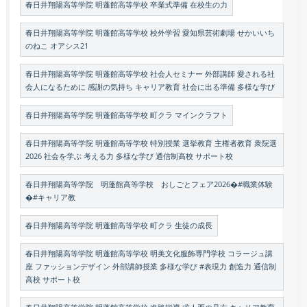
春日井翔陽高等学院 明蓬館高等学校 卒業式準備 在校生の力
春日井翔陽高等学院 明蓬館高等学校 校外学習 愛知県芸術劇場 せかいいち
のねこ オアシス21
春日井翔陽高等学院 明蓬館高等学校 社会人セミナー 外部講師 愛される社
会人になるために 感謝の気持ち キャリア教育 社会に出る準備 多様な学び
春日井翔陽高等学院 明蓬館高等学校 町クラ マインクラフト
春日井翔陽高等学院 明蓬館高等学校 特別授業 選挙教育 主権者教育 衆院選
2026 社会を学ぶ 考える力 多様な学び 通信制高校 サポート校
春日井翔陽高等学院 明蓬館高等学校 おしごとフェア2026�#職業体験
�#キャリア教
春日井翔陽高等学院 明蓬館高等学校 町クラ 生徒の成長
春日井翔陽高等学院 明蓬館高等学校 明美文化服飾専門学校 コラージュ講
座 ファッションデザイン 外部講師授業 多様な学び #表現力 創造力 通信制
高校 サポート校