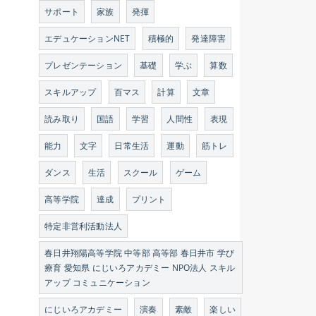
サポート
家族
発揮
エデュケーションNET
積極的
発達障害
プレゼンテーション
基礎
学ぶ
算数
スキルアップ
百マス
計算
文章
読み取り
国語
学習
人間性
表現
能力
文字
日常生活
運動
筋トレ
ダンス
生活
スクール
ゲーム
高等学院
達成
プリント
特定非営利活動法人
春日井翔陽高等学院 中等部 高等部 春日井市 学び
療育 愛知県 にじいろアカデミー NPO法人 スキル
アップ コミュニケーション
にじいろアカデミー
演奏
素敵
楽しい