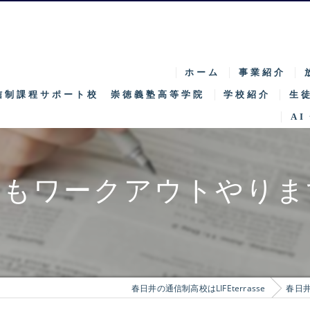
ホーム
事業紹介
信制課程サポート校 崇徳義塾高等学院
学校紹介
生
AI
特徴
募
キャンパス紹介
入
年もワークアウトやりま
SNEC
特
学院長挨拶
特区
春日井の通信制高校はLIFEterrasse
春日
カリキュラム