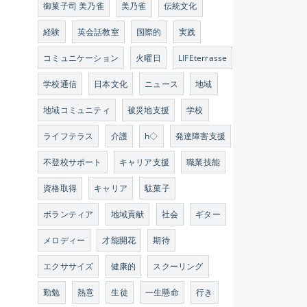
御菓子司 美乃雀
美乃雀
伝統文化
経験
英会話教室
国際的
実践
コミュニケーション
火曜日
LIFEterrasse
学校通信
日本文化
ニュース
地域
地域コミュニティ
被災地支援
学校
ライフテラス
介護
h◇
発達障害支援
不登校サポート
キャリア支援
職業技能
資格取得
キャリア
駄菓子
ボランティア
地域貢献
社会
ギター
メロディー
才能開花
期待
エクササイズ
健康的
スクーリング
勤勉
熱意
生徒
一生懸命
行き