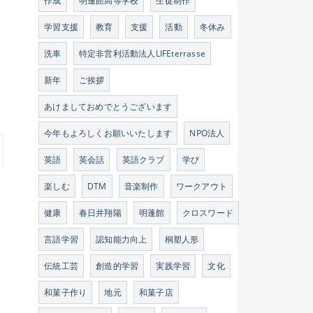
作成
明蓬館高等学校
生徒制作
学習支援
教育
支援
活動
冬休み
洗車
特定非営利活動法人LIFEterrasse
新年
ご挨拶
あけましておめでとうございます
今年もよろしくお願いいたします
NPO法人
英語
英会話
英語クラブ
学び
楽しむ
DTM
音楽制作
ワークアウト
健康
春日井翔陽
明蓬館
クロスワード
言語学習
認知能力向上
桐塑人形
伝統工芸
創造的学習
実践学習
文化
和菓子作り
地元
和菓子店