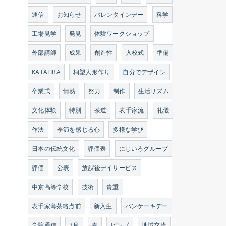
通信
お知らせ
バレンタインデー
科学
工場見学
発見
体験ワークショップ
外部講師
成果
創造性
入校式
準備
KATALIBA
桐塑人形作り
自分でデザイン
卒業式
情熱
努力
制作
生活リズム
文化体験
特別
茶道
表千家流
礼儀
作法
季節を感じる心
多様な学び
日本の伝統文化
評価表
にじいろグループ
評価
公表
放課後デイサービス
中京高等学校
技術
貴重
表千家薄茶略点前
新入生
パンケーキデー
学院通信
3月
春
ビンゴ
地域交流