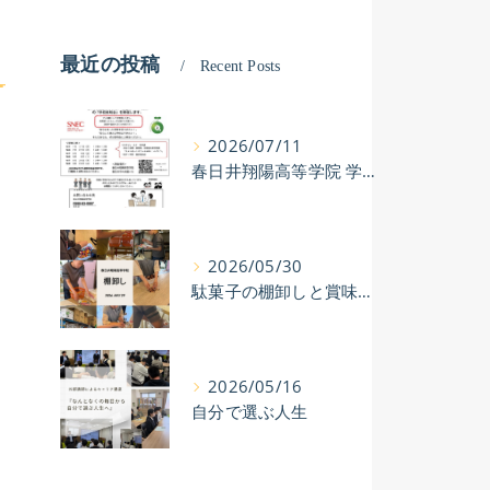
2023年度 事業所における自己評価結果（公表）
2024年度 保護者等
最近の投稿
Recent Posts
2024年度 事業所に
2025年 支援プログラム
2026/07/11
春日井翔陽高等学院 学校説明会開催！
2024年度 自己評価総
2024年度 事業者評価
2026/05/30
駄菓子の棚卸しと賞味期限チェック
2024年度 訪問施設先
2024年度 保護者評価
2026/05/16
自分で選ぶ人生