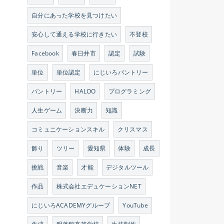
自分にあった学校を見つけたい
安心して通える学校に行きたい
不登校
Facebook
春日井市
認定
試験
単位
単位認定
にじいろパントリー
パントリー
HALOO
プログラミング
人生ゲーム
決断力
知識
コミュニケーションスキル
クリスマス
飾り
ツリー
愛知県
体験
成長
挑戦
音楽
才能
デジタルツール
作品
株式会社エデュケーションNET
にじいろACADEMYグループ
YouTube