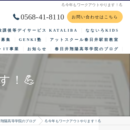
💪今年もワークアウトやります！💪
0568-41-8110
お問い合わせはこちら
放課後等デイサービス KATALIBA
なないろKIDS
徒募集
GENKI塾
アットスクール春日井駅前教室
2025年度 保護者等からの評価集計結果（公表）
2025年度 保護者等
・IT事業
お知らせ
春日井翔陽高等学院のブログ
集要項
子供と笑顔つなぐ場所ほっとすぽっと
2025年度 事業所における自己評価結果（公表）
2025年度 事業所に
学までの流れ
サイエンスゲーツ
2026年 支援プログラム
2026年 支援プログラム
す！💪
待生入試
自然体験
2024年度 保護者等からの評価集計結果（公表）
2025年度 自己評価総
2024年度 事業所における自己評価結果（公表）
2025年度 事業者評価
2025年 支援プログラム
2025年度 訪問施設先
井翔陽高等学院のブログ
💪今年もワークアウトやります！💪
2023年度 保護者等からの評価集計結果（公表）
2025年度 保護者評価