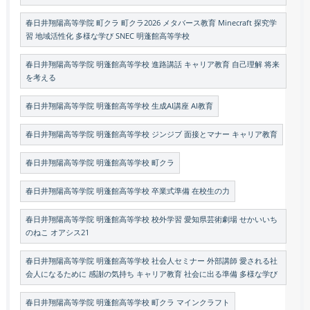
春日井翔陽高等学院 町クラ 町クラ2026 メタバース教育 Minecraft 探究学
習 地域活性化 多様な学び SNEC 明蓬館高等学校
春日井翔陽高等学院 明蓬館高等学校 進路講話 キャリア教育 自己理解 将来
を考える
春日井翔陽高等学院 明蓬館高等学校 生成AI講座 AI教育
春日井翔陽高等学院 明蓬館高等学校 ジンジブ 面接とマナー キャリア教育
春日井翔陽高等学院 明蓬館高等学校 町クラ
春日井翔陽高等学院 明蓬館高等学校 卒業式準備 在校生の力
春日井翔陽高等学院 明蓬館高等学校 校外学習 愛知県芸術劇場 せかいいち
のねこ オアシス21
春日井翔陽高等学院 明蓬館高等学校 社会人セミナー 外部講師 愛される社
会人になるために 感謝の気持ち キャリア教育 社会に出る準備 多様な学び
春日井翔陽高等学院 明蓬館高等学校 町クラ マインクラフト