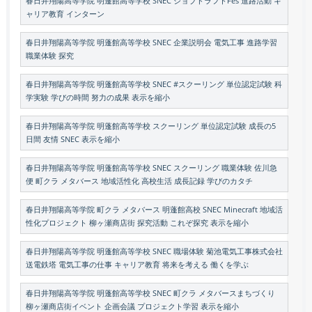
春日井翔陽高等学院 明蓬館高等学校 SNEC ジョブドラフトFes 進路活動 キ
ャリア教育 インターン
春日井翔陽高等学院 明蓬館高等学校 SNEC 企業説明会 電気工事 進路学習
職業体験 探究
春日井翔陽高等学院 明蓬館高等学校 SNEC #スクーリング 単位認定試験 科
学実験 学びの時間 努力の成果 表示を縮小
春日井翔陽高等学院 明蓬館高等学校 スクーリング 単位認定試験 成長の5
日間 友情 SNEC 表示を縮小
春日井翔陽高等学院 明蓬館高等学校 SNEC スクーリング 職業体験 佐川急
便 町クラ メタバース 地域活性化 高校生活 成長記録 学びのカタチ
春日井翔陽高等学院 町クラ メタバース 明蓬館高校 SNEC Minecraft 地域活
性化プロジェクト 柳ヶ瀬商店街 探究活動 これぞ探究 表示を縮小
春日井翔陽高等学院 明蓬館高等学校 SNEC 職場体験 菊池電気工事株式会社
送電鉄塔 電気工事の仕事 キャリア教育 将来を考える 働くを学ぶ
春日井翔陽高等学院 明蓬館高等学校 SNEC 町クラ メタバースまちづくり
柳ヶ瀬商店街イベント 企画会議 プロジェクト学習 表示を縮小