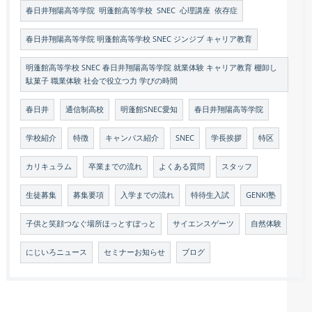
春日井翔陽高等学院 明蓬館高等学校 SNEC 心理講座 依存症
春日井翔陽高等学院 明蓬館高等学校 SNEC ジンジブ キャリア教育
明蓬館高等学校 SNEC 春日井翔陽高等学院 就業体験 キャリア教育 棚卸し
駄菓子 職業体験 社会で役立つ力 学びの時間
春日井
通信制高校
明蓬館SNEC愛知
春日井翔陽高等学院
学校紹介
特徴
キャンパス紹介
SNEC
学長挨拶
特区
カリキュラム
卒業までの流れ
よくある質問
スタッフ
生徒募集
募集要項
入学までの流れ
特待生入試
GENKI塾
子供と笑顔つなぐ場所ほっとすぽっと
サイエンスゲーツ
自然体験
にじいろニュース
セミナーお知らせ
ブログ