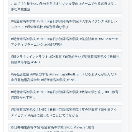
こめて #生徒主体の学校運営 #オリジナル楽曲 #チームで作る式典 #共に
歩む高校生活
#明蓬館高等学校 #SNEC #春日井翔陽高等学院 #入学ガイダンス #新しい
スタート #通信制高校 #個別最適な学び
#明蓬館高等学校 #SNEC #春日井翔陽高等学院 #英会話教室 #AllBasket #
アクティブラーニング #体験型英語
#町クラ #マインクラフト #DX教育 #創造的学び #明蓬館高等学校 #春日井
翔陽高等学院 #SNEC
#英会話教室 #体験型学習 #GreenLightRedLight #だるまさんが転んだ #
春日井翔陽高等学院 #明蓬館高等学校 #SNEC
#明蓬館高等学校 #SNEC #春日井翔陽高等学院 #数学の学び直し #ICT教育
#基礎から丁寧に
#明蓬館高等学校 #SNEC #春日井翔陽高等学院 #英会話教室 #誕生日アク
ティビティ #英語に親しむ #ことばでつながる
春日井翔陽高等学院 明蓬館高等学校 SNEC Minecraft教育