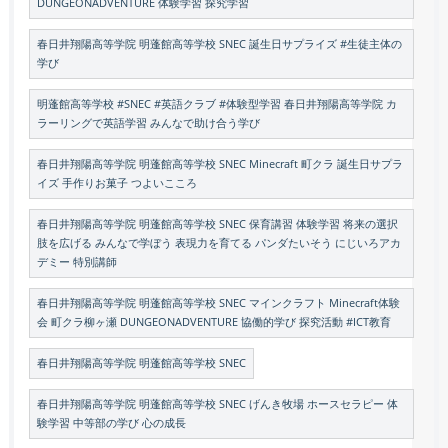
DUNGEONADVENTURE 体験学習 探究学習
春日井翔陽高等学院 明蓬館高等学校 SNEC 誕生日サプライズ #生徒主体の
学び
明蓬館高等学校 #SNEC #英語クラブ #体験型学習 春日井翔陽高等学院 カ
ラーリングで英語学習 みんなで助け合う学び
春日井翔陽高等学院 明蓬館高等学校 SNEC Minecraft 町クラ 誕生日サプラ
イズ 手作りお菓子 つよいこころ
春日井翔陽高等学院 明蓬館高等学校 SNEC 保育講習 体験学習 将来の選択
肢を広げる みんなで学ぼう 表現力を育てる パンダたいそう にじいろアカ
デミー 特別講師
春日井翔陽高等学院 明蓬館高等学校 SNEC マインクラフト Minecraft体験
会 町クラ柳ヶ瀬 DUNGEONADVENTURE 協働的学び 探究活動 #ICT教育
春日井翔陽高等学院 明蓬館高等学校 SNEC
春日井翔陽高等学院 明蓬館高等学校 SNEC げんき牧場 ホースセラピー 体
験学習 中等部の学び 心の成長