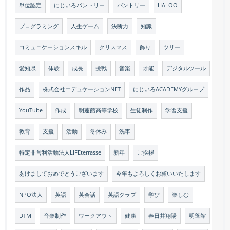
単位認定
にじいろパントリー
パントリー
HALOO
プログラミング
人生ゲーム
決断力
知識
コミュニケーションスキル
クリスマス
飾り
ツリー
愛知県
体験
成長
挑戦
音楽
才能
デジタルツール
作品
株式会社エデュケーションNET
にじいろACADEMYグループ
YouTube
作成
明蓬館高等学校
生徒制作
学習支援
教育
支援
活動
冬休み
洗車
特定非営利活動法人LIFEterrasse
新年
ご挨拶
あけましておめでとうございます
今年もよろしくお願いいたします
NPO法人
英語
英会話
英語クラブ
学び
楽しむ
DTM
音楽制作
ワークアウト
健康
春日井翔陽
明蓬館