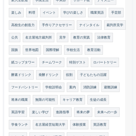
新入生歓迎
学院生活
中央部
サポート校
ディズニー
楽しみ
料理
イベント
学びの楽しさ
職業英語
手芸部
高校生の創造力
手作りアクセサリー
ナインタイル
裁判所見学
公共
名古屋地方裁判所
見学
教育の実践
法律教育
国旗
世界地図
国際理解
学校生活
教育活動
紙コップタワー
チームワーク
特別ゲスト
ロバートケリー
酵素ドリンク
発酵ドリンク
役割
子どもたちの活躍
フードパントリー
学校説明会
案内
消防訓練
避難訓練
将来の職業
無限の可能性
キャリア教育
生徒の成長
英語学習
楽しい学び
進路指導
将来の夢
未来への一歩
学食ランチ
名古屋経営短期大学
体験授業
英語教育