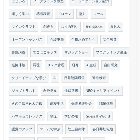
にじいろ
プログラミング教室
コミュニケーション能力
楽しく学ぶ
感情表現
ドローン
協力
ルール
マインクラフト
創造力
スイカ割り
夏の思い出
夏休み
オープンキャンパス
介護事務
合格おめでとう
安全教育
警察講義
でこぼこキッズ
マジックショー
プログラミング講座
進路体験
調理
リスク管理
研修
AI生成
自由研究
クリエイティブな学び
AI
日井翔陽通信
適性検査
ジョブトラスト
自分発見
進路選択
NEOキャリアイベント
きのこ炊き込みご飯
高校生活
保護者説明会
職業体験
ハマキョウレックス
物流
学びの場
GuessTheWord
語彙力アップ
ゲームで学ぶ
陸上自衛隊
春日井駐屯地