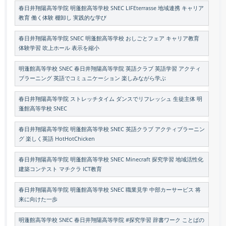
春日井翔陽高等学院 明蓬館高等学校 SNEC LIFEterrasse 地域連携 キャリア
教育 働く体験 棚卸し 実践的な学び
春日井翔陽高等学院 SNEC 明蓬館高等学校 おしごとフェア キャリア教育
体験学習 吹上ホール 表示を縮小
明蓬館高等学校 SNEC 春日井翔陽高等学院 英語クラブ 英語学習 アクティ
ブラーニング 英語でコミュニケーション 楽しみながら学ぶ
春日井翔陽高等学院 ストレッチタイム ダンスでリフレッシュ 生徒主体 明
蓬館高等学校 SNEC
春日井翔陽高等学院 明蓬館高等学校 SNEC 英語クラブ アクティブラーニン
グ 楽しく英語 HotHotChicken
春日井翔陽高等学院 明蓬館高等学校 SNEC Minecraft 探究学習 地域活性化
建築コンテスト マチクラ ICT教育
春日井翔陽高等学院 明蓬館高等学校 SNEC 職業見学 中部カーサービス 将
来に向けた一歩
明蓬館高等学校 SNEC 春日井翔陽高等学院 #探究学習 辞書ワーク ことばの