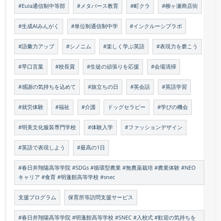
#Eula通信制中等部
#メタバース教育
#町クラ
#柳ヶ瀬商店街
#生成AIみんがく
#単位制通信制中学
#インクルーシブラボ
#語彙力アップ
#シノニム
#楽しく学ぶ英語
#表現力を磨こう
#早口言葉
#校長賞
#生徒の頑張りを応援
#会場清掃
#感謝の気持ちを込めて
#旅立ちの日
#英会話
#英語学習
#就労体験
#福祉
#介護
ドッグセラピー
#学びの機会
#明美文化服装専門学校
#体験入学
#ファッションデザイン
#英語で表現しよう
#最高の1日
#春日井翔陽高等学院 #SDGs #循環型農業 #無農薬栽培 #農業体験 #NEO
キャリア #食育 #明蓬館高等学校 #snec
支援プログラム
保育所等訪問支援サービス
#春日井翔陽高等学院 #明蓬館高等学校 #SNEC #入校式 #歓迎の気持ちを