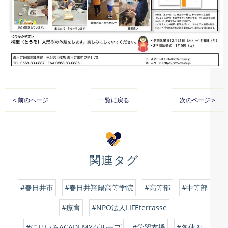
< 前のページ
一覧に戻る
次のページ >
関連タグ
#春日井市
#春日井翔陽高等学院
#高等部
#中等部
#療育
#NPO法人LIFEterrasse
#にじいろACADEMYグループ
#学習支援
#冬休み