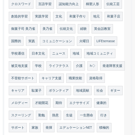
クロスワード
言語学習
認知能力向上
桐塑人形
伝統工芸
創造的学習
実践学習
文化
和菓子作り
地元
和菓子店
御菓子司 美乃雀
美乃雀
伝統文化
経験
英会話教室
国際的
実践
コミュニケーション
火曜日
LIFEterrasse
学校通信
日本文化
ニュース
地域
地域コミュニティ
被災地支援
学校
ライフテラス
介護
h◇
発達障害支援
不登校サポート
キャリア支援
職業技能
資格取得
キャリア
駄菓子
ボランティア
地域貢献
社会
ギター
メロディー
才能開花
期待
エクササイズ
健康的
スクーリング
勤勉
熱意
生徒
一生懸命
行き
サポート
家族
発揮
エデュケーションNET
積極的