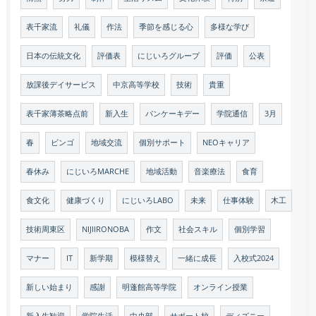
表千家流
礼儀
作法
季節を感じる心
多様な学び
日本の伝統文化
評価表
にじいろグループ
評価
公表
放課後デイサービス
中京高等学校
技術
貴重
表千家薄茶略点前
新入生
パンケーキデー
学院通信
3月
春
ビンゴ
地域交流
個別サポート
NEOキャリア
春休み
にじいろMARCHE
地域活動
音楽療法
食育
食文化
健康づくり
にじいろLABO
未来
仕事体験
木工
技術周東区
NIJIIRONOBA
作文
社会スキル
個別学習
マナー
IT
新学期
模様替え
一緒に成長
入校式2024
新しい始まり
感謝
明蓬館高等学院
オンライン授業