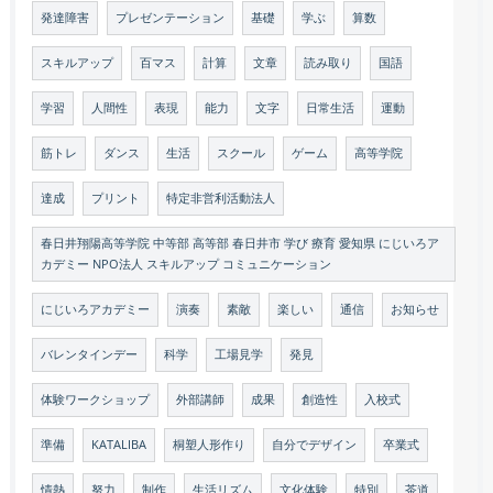
発達障害
プレゼンテーション
基礎
学ぶ
算数
スキルアップ
百マス
計算
文章
読み取り
国語
学習
人間性
表現
能力
文字
日常生活
運動
筋トレ
ダンス
生活
スクール
ゲーム
高等学院
達成
プリント
特定非営利活動法人
春日井翔陽高等学院 中等部 高等部 春日井市 学び 療育 愛知県 にじいろア
カデミー NPO法人 スキルアップ コミュニケーション
にじいろアカデミー
演奏
素敵
楽しい
通信
お知らせ
バレンタインデー
科学
工場見学
発見
体験ワークショップ
外部講師
成果
創造性
入校式
準備
KATALIBA
桐塑人形作り
自分でデザイン
卒業式
情熱
努力
制作
生活リズム
文化体験
特別
茶道