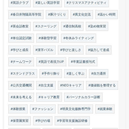
#英語クラブ
#楽しい英語学習
#クリスマスアクティビティ
#春日井翔陽高等学院
#豚汁づくり
#異文化交流
#温かい時間
#英会話教室
#スクーリング
#通信制高校
#染め物実習
#単位認定試験
#体験型学習
#冬休みライティング
#学びと成長
#漢字パズル
#学びと楽しさ
#協力して達成
#チームワーク
#英語で表現力UP
#卒業証書授与式
#ステンドグラス
#手作り飾り
#楽しく学ぶ
#自力通所
#公共交通機関
#自立支援
#NEOキャリア
#価値観を整理する
#未来を考える
#キャリア教育
#パーソナルカラー診断
#体験授業
#ファッション
#明美文化服飾専門学
#就業体験
#保育園実習
#学びの場
#学習等支援施設研修