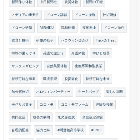
新聞作り体験
中日新聞社
就労体験
新聞の工程
メディアの重要性
ドローン講習
ドローン操縦
技術研修
ドローン研修
MIRAIKU
職員研修
技術向上
ドローン操作
教育と技術
研修の様子
ハロウィン英会話
TrickOrTreat
蜘蛛の巣くぐり
英語で遊ぼう
介護体験
学びと成長
サンクスギビング
自然菜園体験
生態系調和型農業
持続可能な農業
環境学習
脱炭素化
持続可能な未来
熱分解技術
ハロウィンパーティー
ケーキポップ
楽しい調理
手作りお菓子
ココトモ
ココトモファーム
体験型授業
共同生活
成長の瞬間
無欠席達成
単位認定試験
合理的配慮
協力と絆
#明蓬館高等学校
#SNEC