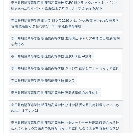
春日井翔陽高等学院 明蓬館高等学校 SNEC 町クラ メタバースまちづくり
柳ヶ瀬商店街イベント 企画会議 プロジェクト学習 表示を縮小
春日井翔陽高等学院 町クラ 町クラ2026 メタバース教育 Minecraft 探究学
習 地域活性化 多様な学び SNEC 明蓬館高等学校
春日井翔陽高等学院 明蓬館高等学校 進路講話 キャリア教育 自己理解 将来
を考える
春日井翔陽高等学院 明蓬館高等学校 生成AI講座 AI教育
春日井翔陽高等学院 明蓬館高等学校 ジンジブ 面接とマナー キャリア教育
春日井翔陽高等学院 明蓬館高等学校 町クラ
春日井翔陽高等学院 明蓬館高等学校 卒業式準備 在校生の力
春日井翔陽高等学院 明蓬館高等学校 校外学習 愛知県芸術劇場 せかいいち
のねこ オアシス21
春日井翔陽高等学院 明蓬館高等学校 社会人セミナー 外部講師 愛される社
会人になるために 感謝の気持ち キャリア教育 社会に出る準備 多様な学び