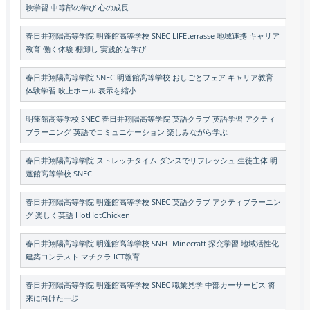
験学習 中等部の学び 心の成長
春日井翔陽高等学院 明蓬館高等学校 SNEC LIFEterrasse 地域連携 キャリア
教育 働く体験 棚卸し 実践的な学び
春日井翔陽高等学院 SNEC 明蓬館高等学校 おしごとフェア キャリア教育
体験学習 吹上ホール 表示を縮小
明蓬館高等学校 SNEC 春日井翔陽高等学院 英語クラブ 英語学習 アクティ
ブラーニング 英語でコミュニケーション 楽しみながら学ぶ
春日井翔陽高等学院 ストレッチタイム ダンスでリフレッシュ 生徒主体 明
蓬館高等学校 SNEC
春日井翔陽高等学院 明蓬館高等学校 SNEC 英語クラブ アクティブラーニン
グ 楽しく英語 HotHotChicken
春日井翔陽高等学院 明蓬館高等学校 SNEC Minecraft 探究学習 地域活性化
建築コンテスト マチクラ ICT教育
春日井翔陽高等学院 明蓬館高等学校 SNEC 職業見学 中部カーサービス 将
来に向けた一歩