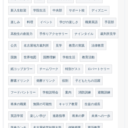
新入生歓迎
学院生活
中央部
サポート校
ディズニー
楽しみ
料理
イベント
学びの楽しさ
職業英語
手芸部
高校生の創造力
手作りアクセサリー
ナインタイル
裁判所見学
公共
名古屋地方裁判所
見学
教育の実践
法律教育
国旗
世界地図
国際理解
学校生活
教育活動
紙コップタワー
チームワーク
特別ゲスト
ロバートケリー
酵素ドリンク
発酵ドリンク
役割
子どもたちの活躍
フードパントリー
学校説明会
案内
消防訓練
避難訓練
将来の職業
無限の可能性
キャリア教育
生徒の成長
英語学習
楽しい学び
進路指導
将来の夢
未来への一歩
学食ランチ
名古屋経営短期大学
体験授業
英語教育