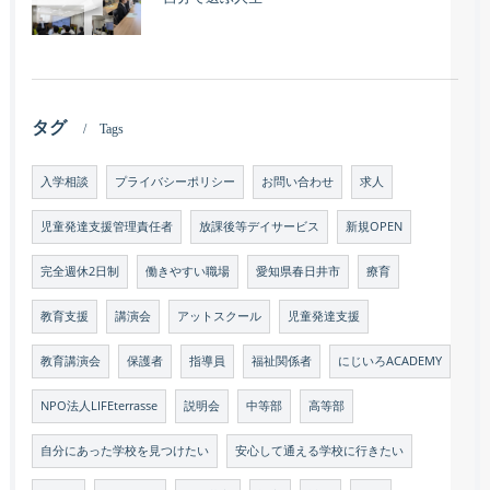
タグ
Tags
入学相談
プライバシーポリシー
お問い合わせ
求人
児童発達支援管理責任者
放課後等デイサービス
新規OPEN
完全週休2日制
働きやすい職場
愛知県春日井市
療育
教育支援
講演会
アットスクール
児童発達支援
教育講演会
保護者
指導員
福祉関係者
にじいろACADEMY
NPO法人LIFEterrasse
説明会
中等部
高等部
自分にあった学校を見つけたい
安心して通える学校に行きたい