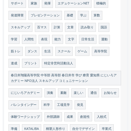
サポート
家族
発揮
エデュケーションNET
積極的
発達障害
プレゼンテーション
基礎
学ぶ
算数
スキルアップ
百マス
計算
文章
読み取り
国語
学習
人間性
表現
能力
文字
日常生活
運動
筋トレ
ダンス
生活
スクール
ゲーム
高等学院
達成
プリント
特定非営利活動法人
春日井翔陽高等学院 中等部 高等部 春日井市 学び 療育 愛知県 にじいろア
カデミー NPO法人 スキルアップ コミュニケーション
にじいろアカデミー
演奏
素敵
楽しい
通信
お知らせ
バレンタインデー
科学
工場見学
発見
体験ワークショップ
外部講師
成果
創造性
入校式
準備
KATALIBA
桐塑人形作り
自分でデザイン
卒業式