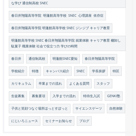
な学び 通信制高校 SNEC
春日井翔陽高等学院 明蓬館高等学校 SNEC 心理講座 依存症
春日井翔陽高等学院 明蓬館高等学校 SNEC ジンジブ キャリア教育
明蓬館高等学校 SNEC 春日井翔陽高等学院 就業体験 キャリア教育 棚卸し
駄菓子 職業体験 社会で役立つ力 学びの時間
春日井
通信制高校
明蓬館SNEC愛知
春日井翔陽高等学院
学校紹介
特徴
キャンパス紹介
SNEC
学長挨拶
特区
カリキュラム
卒業までの流れ
よくある質問
スタッフ
生徒募集
募集要項
入学までの流れ
特待生入試
GENKI塾
子供と笑顔つなぐ場所ほっとすぽっと
サイエンスゲーツ
自然体験
にじいろニュース
セミナーお知らせ
ブログ