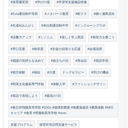
#保育園実習
#学びの場
#学習等支援施設研修
#Eula通信制中等部
#メタバース教育
#町クラ
#柳ヶ瀬商店街
#生成AIみんがく
#単位制通信制中学
#インクルーシブラボ
#語彙力アップ
#シノニム
#楽しく学ぶ英語
#表現力を磨こう
#早口言葉
#校長賞
#生徒の頑張りを応援
#会場清掃
#感謝の気持ちを込めて
#旅立ちの日
#英会話
#英語学習
#就労体験
#福祉
#介護
ドッグセラピー
#学びの機会
#明美文化服装専門学校
#体験入学
#ファッションデザイン
#英語で表現しよう
#最高の1日
#春日井翔陽高等学院 #SDGs #循環型農業 #無農薬栽培 #農業体験 #NEO
キャリア #食育 #明蓬館高等学校 #snec
支援プログラム
保育所等訪問支援サービス