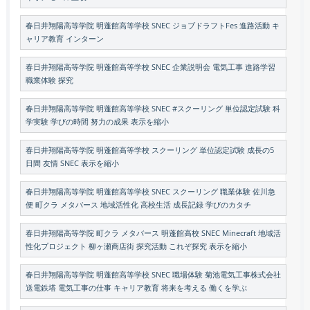
春日井翔陽高等学院 明蓬館高等学校 SNEC ジョブドラフトFes 進路活動 キ
ャリア教育 インターン
春日井翔陽高等学院 明蓬館高等学校 SNEC 企業説明会 電気工事 進路学習
職業体験 探究
春日井翔陽高等学院 明蓬館高等学校 SNEC #スクーリング 単位認定試験 科
学実験 学びの時間 努力の成果 表示を縮小
春日井翔陽高等学院 明蓬館高等学校 スクーリング 単位認定試験 成長の5
日間 友情 SNEC 表示を縮小
春日井翔陽高等学院 明蓬館高等学校 SNEC スクーリング 職業体験 佐川急
便 町クラ メタバース 地域活性化 高校生活 成長記録 学びのカタチ
春日井翔陽高等学院 町クラ メタバース 明蓬館高校 SNEC Minecraft 地域活
性化プロジェクト 柳ヶ瀬商店街 探究活動 これぞ探究 表示を縮小
春日井翔陽高等学院 明蓬館高等学校 SNEC 職場体験 菊池電気工事株式会社
送電鉄塔 電気工事の仕事 キャリア教育 将来を考える 働くを学ぶ