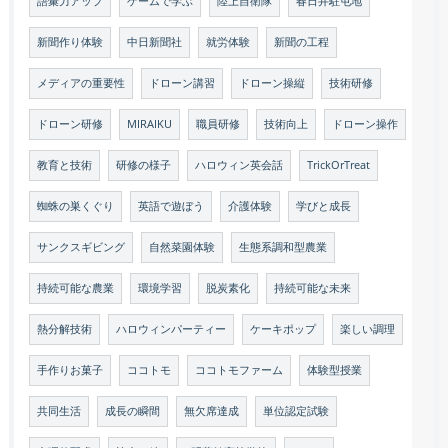
語彙力アップ
ゲームで学ぶ
陸上自衛隊
春日井駐屯地
新聞作り体験
中日新聞社
就労体験
新聞の工程
メディアの重要性
ドローン講習
ドローン操縦
技術研修
ドローン研修
MIRAIKU
職員研修
技術向上
ドローン操作
教育と技術
研修の様子
ハロウィン英会話
TrickOrTreat
蜘蛛の巣くぐり
英語で遊ぼう
介護体験
学びと成長
サンクスギビング
自然菜園体験
生態系調和型農業
持続可能な農業
環境学習
脱炭素化
持続可能な未来
熱分解技術
ハロウィンパーティー
ケーキポップ
楽しい調理
手作りお菓子
ココトモ
ココトモファーム
体験型授業
共同生活
成長の瞬間
無欠席達成
単位認定試験