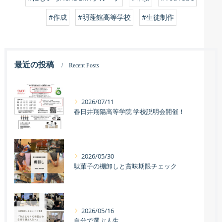
#作成
#明蓬館高等学校
#生徒制作
最近の投稿
Recent Posts
2026/07/11
春日井翔陽高等学院 学校説明会開催！
2026/05/30
駄菓子の棚卸しと賞味期限チェック
2026/05/16
自分で選ぶ人生