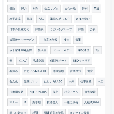
情熱
努力
制作
生活リズム
文化体験
特別
茶道
表千家流
礼儀
作法
季節を感じる心
多様な学び
日本の伝統文化
評価表
にじいろグループ
評価
公表
放課後デイサービス
中京高等学校
技術
貴重
表千家薄茶略点前
新入生
パンケーキデー
学院通信
3月
春
ビンゴ
地域交流
個別サポート
NEOキャリア
春休み
にじいろMARCHE
地域活動
音楽療法
食育
食文化
健康づくり
にじいろLABO
未来
仕事体験
木工
技術周東区
NIJIIRONOBA
作文
社会スキル
個別学習
マナー
IT
新学期
模様替え
一緒に成長
入校式2024
新しい始まり
感謝
明蓬館高等学院
オンライン授業