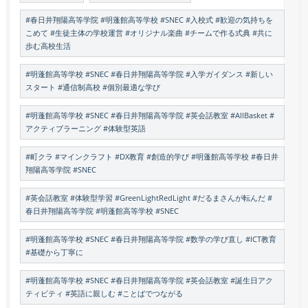
#春日井翔陽高等学院 #明蓬館高等学校 #SNEC #入校式 #歓迎の気持ちを
こめて #生徒主体の学校運営 #オリジナル楽曲 #チームで作る式典 #共に
歩む高校生活
#明蓬館高等学校 #SNEC #春日井翔陽高等学院 #入学ガイダンス #新しい
スタート #通信制高校 #個別最適な学び
#明蓬館高等学校 #SNEC #春日井翔陽高等学院 #英会話教室 #AllBasket #
アクティブラーニング #体験型英語
#町クラ #マインクラフト #DX教育 #創造的学び #明蓬館高等学校 #春日井
翔陽高等学院 #SNEC
#英会話教室 #体験型学習 #GreenLightRedLight #だるまさんが転んだ #
春日井翔陽高等学院 #明蓬館高等学校 #SNEC
#明蓬館高等学校 #SNEC #春日井翔陽高等学院 #数学の学び直し #ICT教育
#基礎から丁寧に
#明蓬館高等学校 #SNEC #春日井翔陽高等学院 #英会話教室 #誕生日アク
ティビティ #英語に親しむ #ことばでつながる