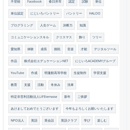
不登校
Facebook
春日井市
認定
試験
単位
単位認定
にじいろパントリー
パントリー
HALOO
プログラミング
人生ゲーム
決断力
知識
コミュニケーションスキル
クリスマス
飾り
ツリー
愛知県
体験
成長
挑戦
音楽
才能
デジタルツール
作品
株式会社エデュケーションNET
にじいろACADEMYグループ
YouTube
作成
明蓬館高等学校
生徒制作
学習支援
教育
支援
活動
冬休み
洗車
特定非営利活動法人LIFEterrasse
新年
ご挨拶
あけましておめでとうございます
今年もよろしくお願いいたします
NPO法人
英語
英会話
英語クラブ
学び
楽しむ