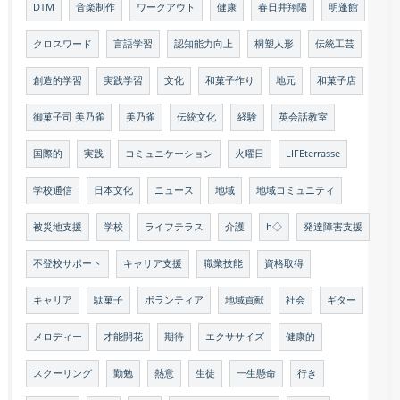
DTM
音楽制作
ワークアウト
健康
春日井翔陽
明蓬館
クロスワード
言語学習
認知能力向上
桐塑人形
伝統工芸
創造的学習
実践学習
文化
和菓子作り
地元
和菓子店
御菓子司 美乃雀
美乃雀
伝統文化
経験
英会話教室
国際的
実践
コミュニケーション
火曜日
LIFEterrasse
学校通信
日本文化
ニュース
地域
地域コミュニティ
被災地支援
学校
ライフテラス
介護
h◇
発達障害支援
不登校サポート
キャリア支援
職業技能
資格取得
キャリア
駄菓子
ボランティア
地域貢献
社会
ギター
メロディー
才能開花
期待
エクササイズ
健康的
スクーリング
勤勉
熱意
生徒
一生懸命
行き