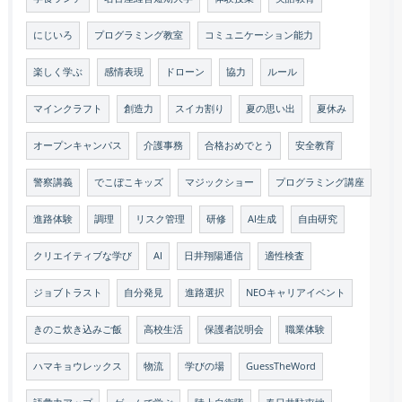
にじいろ
プログラミング教室
コミュニケーション能力
楽しく学ぶ
感情表現
ドローン
協力
ルール
マインクラフト
創造力
スイカ割り
夏の思い出
夏休み
オープンキャンパス
介護事務
合格おめでとう
安全教育
警察講義
でこぼこキッズ
マジックショー
プログラミング講座
進路体験
調理
リスク管理
研修
AI生成
自由研究
クリエイティブな学び
AI
日井翔陽通信
適性検査
ジョブトラスト
自分発見
進路選択
NEOキャリアイベント
きのこ炊き込みご飯
高校生活
保護者説明会
職業体験
ハマキョウレックス
物流
学びの場
GuessTheWord