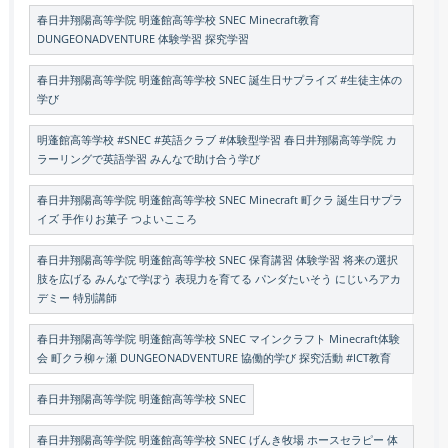
春日井翔陽高等学院 明蓬館高等学校 SNEC Minecraft教育
DUNGEONADVENTURE 体験学習 探究学習
春日井翔陽高等学院 明蓬館高等学校 SNEC 誕生日サプライズ #生徒主体の
学び
明蓬館高等学校 #SNEC #英語クラブ #体験型学習 春日井翔陽高等学院 カ
ラーリングで英語学習 みんなで助け合う学び
春日井翔陽高等学院 明蓬館高等学校 SNEC Minecraft 町クラ 誕生日サプラ
イズ 手作りお菓子 つよいこころ
春日井翔陽高等学院 明蓬館高等学校 SNEC 保育講習 体験学習 将来の選択
肢を広げる みんなで学ぼう 表現力を育てる パンダたいそう にじいろアカ
デミー 特別講師
春日井翔陽高等学院 明蓬館高等学校 SNEC マインクラフト Minecraft体験
会 町クラ柳ヶ瀬 DUNGEONADVENTURE 協働的学び 探究活動 #ICT教育
春日井翔陽高等学院 明蓬館高等学校 SNEC
春日井翔陽高等学院 明蓬館高等学校 SNEC げんき牧場 ホースセラピー 体