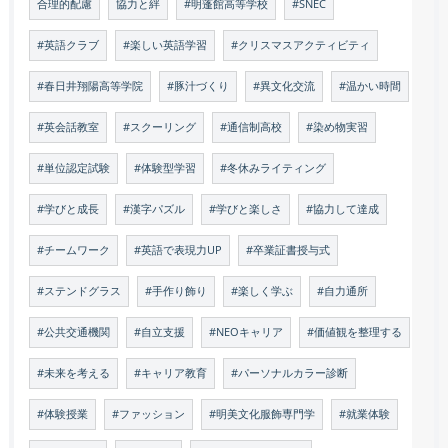
合理的配慮
協力と絆
#明蓬館高等学校
#SNEC
#英語クラブ
#楽しい英語学習
#クリスマスアクティビティ
#春日井翔陽高等学院
#豚汁づくり
#異文化交流
#温かい時間
#英会話教室
#スクーリング
#通信制高校
#染め物実習
#単位認定試験
#体験型学習
#冬休みライティング
#学びと成長
#漢字パズル
#学びと楽しさ
#協力して達成
#チームワーク
#英語で表現力UP
#卒業証書授与式
#ステンドグラス
#手作り飾り
#楽しく学ぶ
#自力通所
#公共交通機関
#自立支援
#NEOキャリア
#価値観を整理する
#未来を考える
#キャリア教育
#パーソナルカラー診断
#体験授業
#ファッション
#明美文化服飾専門学
#就業体験