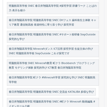
明蓬館高等学校 SNEC 春日井翔陽高等学院 #探究学習 辞書ワーク ことばの
力 表示を縮小
春日井翔陽高等学院 明蓬館高等学校 SNEC DHフェス 歯科衛生士体験 キャ
リア教育 通信制高校 発達特性に寄り添う学び 探究学習
春日井翔陽高等学院 明蓬館高等学校 SNEC #サポート校研修 StepOutside
探究的な学び
春日井翔陽高等学院 Minecraftダンス ICT活用 探究学習 生徒主体の学び
SNEC 明蓬館高等学校 StepOutside これぞ探究です
明蓬館高等学校 SNEC Minecraft教育 町クラ Blockbench プログラミング
教育 モデリング体験 探究的学び ICT教育 春日井翔陽高等学院
春日井翔陽高等学院 町クラ #Minecraft学習 探究的な学び SNEC 明蓬館高
等学校
春日井翔陽高等学院 明蓬館高等学校 SNEC 交流会 KATALIBA 多様な学び
春日井翔陽高等学院 明蓬館高等学校 SNEC #町クラ Minecraft 動画編集 #
イオンモール土岐