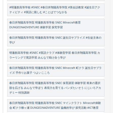
#明蓬館高等学校 #SNEC #春日井翔陽高等学院 #英会話教室 #誕生日アク
ティビティ #英語に親しむ #ことばでつながる
春日井翔陽高等学院 明蓬館高等学校 SNEC Minecraft教育
DUNGEONADVENTURE 体験学習 探究学習
春日井翔陽高等学院 明蓬館高等学校 SNEC 誕生日サプライズ #生徒主体の
学び
明蓬館高等学校 #SNEC #英語クラブ #体験型学習 春日井翔陽高等学院 カ
ラーリングで英語学習 みんなで助け合う学び
春日井翔陽高等学院 明蓬館高等学校 SNEC Minecraft 町クラ 誕生日サプラ
イズ 手作りお菓子 つよいこころ
春日井翔陽高等学院 明蓬館高等学校 SNEC 保育講習 体験学習 将来の選択
肢を広げる みんなで学ぼう 表現力を育てる パンダたいそう にじいろアカ
デミー 特別講師
春日井翔陽高等学院 明蓬館高等学校 SNEC マインクラフト Minecraft体験
会 町クラ柳ヶ瀬 DUNGEONADVENTURE 協働的学び 探究活動 #ICT教育