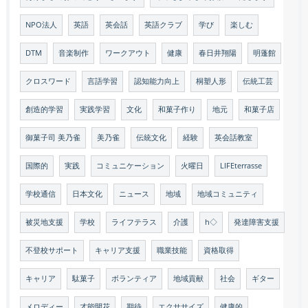
NPO法人
英語
英会話
英語クラブ
学び
楽しむ
DTM
音楽制作
ワークアウト
健康
春日井翔陽
明蓬館
クロスワード
言語学習
認知能力向上
桐塑人形
伝統工芸
創造的学習
実践学習
文化
和菓子作り
地元
和菓子店
御菓子司 美乃雀
美乃雀
伝統文化
経験
英会話教室
国際的
実践
コミュニケーション
火曜日
LIFEterrasse
学校通信
日本文化
ニュース
地域
地域コミュニティ
被災地支援
学校
ライフテラス
介護
h◇
発達障害支援
不登校サポート
キャリア支援
職業技能
資格取得
キャリア
駄菓子
ボランティア
地域貢献
社会
ギター
メロディー
才能開花
期待
エクササイズ
健康的