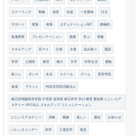
スクーリング
勤勉
熱意
生徒
一生懸命
行き
サポート
家族
発揮
エデュケーションNET
積極的
発達障害
プレゼンテーション
基礎
学ぶ
算数
スキルアップ
百マス
計算
文章
読み取り
国語
学習
人間性
表現
能力
文字
日常生活
運動
筋トレ
ダンス
生活
スクール
ゲーム
高等学院
達成
プリント
特定非営利活動法人
春日井翔陽高等学院 中等部 高等部 春日井市 学び 療育 愛知県 にじいろア
カデミー NPO法人 スキルアップ コミュニケーション
にじいろアカデミー
演奏
素敵
楽しい
通信
お知らせ
バレンタインデー
科学
工場見学
発見