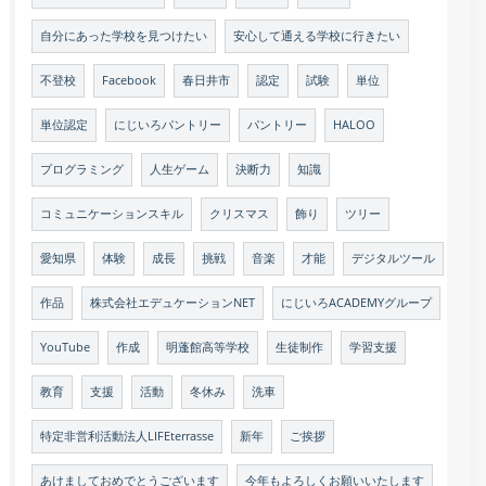
自分にあった学校を見つけたい
安心して通える学校に行きたい
不登校
Facebook
春日井市
認定
試験
単位
単位認定
にじいろパントリー
パントリー
HALOO
プログラミング
人生ゲーム
決断力
知識
コミュニケーションスキル
クリスマス
飾り
ツリー
愛知県
体験
成長
挑戦
音楽
才能
デジタルツール
作品
株式会社エデュケーションNET
にじいろACADEMYグループ
YouTube
作成
明蓬館高等学校
生徒制作
学習支援
教育
支援
活動
冬休み
洗車
特定非営利活動法人LIFEterrasse
新年
ご挨拶
あけましておめでとうございます
今年もよろしくお願いいたします