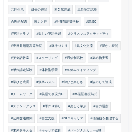
共同生活
成長の瞬間
無欠席達成
単位認定試験
合理的配慮
協力と絆
#明蓬館高等学校
#SNEC
#英語クラブ
#楽しい英語学習
#クリスマスアクティビティ
#春日井翔陽高等学院
#豚汁づくり
#異文化交流
#温かい時間
#英会話教室
#スクーリング
#通信制高校
#染め物実習
#単位認定試験
#体験型学習
#冬休みライティング
#学びと成長
#漢字パズル
#学びと楽しさ
#協力して達成
#チームワーク
#英語で表現力UP
#卒業証書授与式
#ステンドグラス
#手作り飾り
#楽しく学ぶ
#自力通所
#公共交通機関
#自立支援
#NEOキャリア
#価値観を整理する
#未来を考える
#キャリア教育
#パーソナルカラー診断