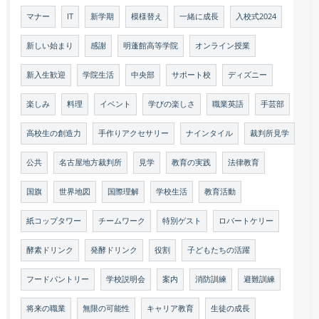
マナー
IT
新学期
模様替え
一緒に成長
入校式2024
新しい始まり
感謝
明蓬館高等学院
オンライン授業
新入生歓迎
学院生活
中央部
サポート校
ディズニー
楽しみ
料理
イベント
学びの楽しさ
職業英語
手芸部
高校生の創造力
手作りアクセサリー
ナインタイル
裁判所見学
公共
名古屋地方裁判所
見学
教育の実践
法律教育
国旗
世界地図
国際理解
学校生活
教育活動
紙コップタワー
チームワーク
特別ゲスト
ロバートケリー
酵素ドリンク
発酵ドリンク
役割
子どもたちの活躍
フードパントリー
学校説明会
案内
消防訓練
避難訓練
将来の職業
無限の可能性
キャリア教育
生徒の成長