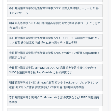
春日井翔陽高等学院 明蓬館高等学校 SNEC 職業見学 中部カーサービス 将
来に向けた一歩
明蓬館高等学校 SNEC 春日井翔陽高等学院 #探究学習 辞書ワーク ことばの
力 表示を縮小
春日井翔陽高等学院 明蓬館高等学校 SNEC DHフェス 歯科衛生士体験 キャ
リア教育 通信制高校 発達特性に寄り添う学び 探究学習
春日井翔陽高等学院 明蓬館高等学校 SNEC #サポート校研修 StepOutside
探究的な学び
春日井翔陽高等学院 Minecraftダンス ICT活用 探究学習 生徒主体の学び
SNEC 明蓬館高等学校 StepOutside これぞ探究です
明蓬館高等学校 SNEC Minecraft教育 町クラ Blockbench プログラミング
教育 モデリング体験 探究的学び ICT教育 春日井翔陽高等学院
春日井翔陽高等学院 町クラ #Minecraft学習 探究的な学び SNEC 明蓬館高
等学校