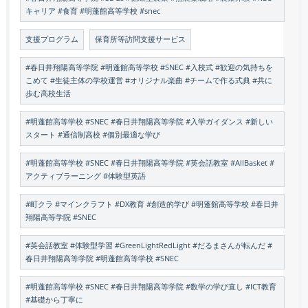
キャリア #食育 #明蓬館高等学校 #snec
支援プログラム
保育所等訪問支援サービス
#春日井翔陽高等学院 #明蓬館高等学校 #SNEC #入校式 #歓迎の気持ちを
こめて #生徒主体の学校運営 #オリジナル楽曲 #チームで作る式典 #共に
歩む高校生活
#明蓬館高等学校 #SNEC #春日井翔陽高等学院 #入学ガイダンス #新しい
スタート #通信制高校 #個別最適な学び
#明蓬館高等学校 #SNEC #春日井翔陽高等学院 #英会話教室 #AllBasket #
アクティブラーニング #体験型英語
#町クラ #マインクラフト #DX教育 #創造的学び #明蓬館高等学校 #春日井
翔陽高等学院 #SNEC
#英会話教室 #体験型学習 #GreenLightRedLight #だるまさんが転んだ #
春日井翔陽高等学院 #明蓬館高等学校 #SNEC
#明蓬館高等学校 #SNEC #春日井翔陽高等学院 #数学の学び直し #ICT教育
#基礎から丁寧に