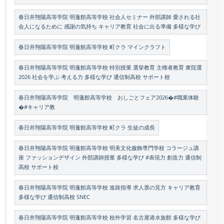
春日井翔陽高等学院 明蓬館高等学校 社会人セミナー 外部講師 愛される社
会人になるために 感謝の気持ち キャリア教育 社会に出る準備 多様な学び
春日井翔陽高等学院 明蓬館高等学校 町クラ マインクラフト
春日井翔陽高等学院 明蓬館高等学校 特別授業 選挙教育 主権者教育 衆院選
2026 社会を学ぶ 考える力 多様な学び 通信制高校 サポート校
春日井翔陽高等学院 明蓬館高等学校 おしごとフェア2026�#職業体験
�#キャリア教
春日井翔陽高等学院 明蓬館高等学校 町クラ 生徒の成長
春日井翔陽高等学院 明蓬館高等学校 明美文化服飾専門学校 コラージュ講
座 ファッションデザイン 外部講師授業 多様な学び #表現力 創造力 通信制
高校 サポート校
春日井翔陽高等学院 明蓬館高等学校 進路指導 求人票の見方 キャリア教育
多様な学び 通信制高校 SNEC
春日井翔陽高等学院 明蓬館高等学校 校外学習 名古屋港水族館 多様な学び