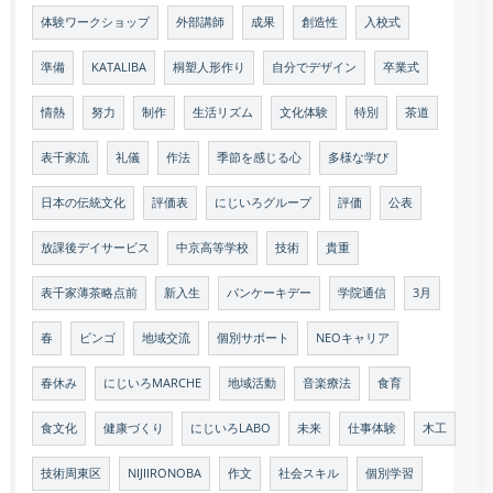
体験ワークショップ
外部講師
成果
創造性
入校式
準備
KATALIBA
桐塑人形作り
自分でデザイン
卒業式
情熱
努力
制作
生活リズム
文化体験
特別
茶道
表千家流
礼儀
作法
季節を感じる心
多様な学び
日本の伝統文化
評価表
にじいろグループ
評価
公表
放課後デイサービス
中京高等学校
技術
貴重
表千家薄茶略点前
新入生
パンケーキデー
学院通信
3月
春
ビンゴ
地域交流
個別サポート
NEOキャリア
春休み
にじいろMARCHE
地域活動
音楽療法
食育
食文化
健康づくり
にじいろLABO
未来
仕事体験
木工
技術周東区
NIJIIRONOBA
作文
社会スキル
個別学習