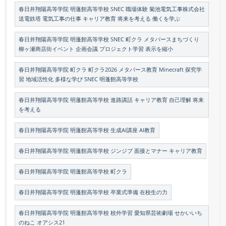
春日井翔陽高等学院 明蓬館高等学校 SNEC 職場体験 菊池電気工事株式会社
送電鉄塔 電気工事の仕事 キャリア教育 将来を考える 働くを学ぶ
春日井翔陽高等学院 明蓬館高等学校 SNEC 町クラ メタバースまちづくり
柳ヶ瀬商店街イベント 企画会議 プロジェクト学習 表示を縮小
春日井翔陽高等学院 町クラ 町クラ2026 メタバース教育 Minecraft 探究学
習 地域活性化 多様な学び SNEC 明蓬館高等学校
春日井翔陽高等学院 明蓬館高等学校 進路講話 キャリア教育 自己理解 将来
を考える
春日井翔陽高等学院 明蓬館高等学校 生成AI講座 AI教育
春日井翔陽高等学院 明蓬館高等学校 ジンジブ 面接とマナー キャリア教育
春日井翔陽高等学院 明蓬館高等学校 町クラ
春日井翔陽高等学院 明蓬館高等学校 卒業式準備 在校生の力
春日井翔陽高等学院 明蓬館高等学校 校外学習 愛知県芸術劇場 せかいいち
のねこ オアシス21