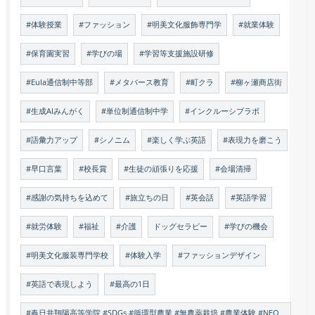
#体験授業
#ファッション
#明美文化服飾専門学
#就業体験
#保育園実習
#学びの場
#学習等支援施設研修
#Eula通信制中等部
#メタバース教育
#町クラ
#柳ヶ瀬商店街
#生成AIみんがく
#単位制通信制中学
#インクルーシブラボ
#語彙力アップ
#シノニム
#楽しく学ぶ英語
#表現力を磨こう
#早口言葉
#校長賞
#生徒の頑張りを応援
#会場清掃
#感謝の気持ちを込めて
#旅立ちの日
#英会話
#英語学習
#就労体験
#福祉
#介護
ドッグセラピー
#学びの機会
#明美文化服装専門学校
#体験入学
#ファッションデザイン
#英語で表現しよう
#最高の1日
#春日井翔陽高等学院 #SDGs #循環型農業 #無農薬栽培 #農業体験 #NEO