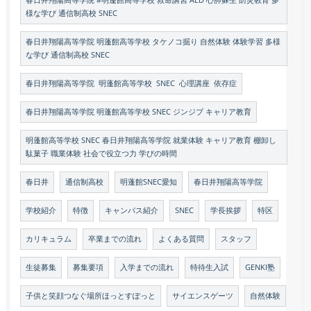
春日井翔陽高等学院 #明蓬館高等学校 救命講習 AED 心肺蘇生 防災教育 多
様な学び 通信制高校 SNEC
春日井翔陽高等学院 明蓬館高等学校 タケノコ掘り 自然体験 体験学習 多様
な学び 通信制高校 SNEC
春日井翔陽高等学院 明蓬館高等学校 SNEC 心理講座 依存症
春日井翔陽高等学院 明蓬館高等学校 SNEC ジンジブ キャリア教育
明蓬館高等学校 SNEC 春日井翔陽高等学院 就業体験 キャリア教育 棚卸し
駄菓子 職業体験 社会で役立つ力 学びの時間
春日井
通信制高校
明蓬館SNEC愛知
春日井翔陽高等学院
学校紹介
特徴
キャンパス紹介
SNEC
学長挨拶
特区
カリキュラム
卒業までの流れ
よくある質問
スタッフ
生徒募集
募集要項
入学までの流れ
特待生入試
GENKI塾
子供と笑顔つなぐ場所ほっとすぽっと
サイエンスゲーツ
自然体験