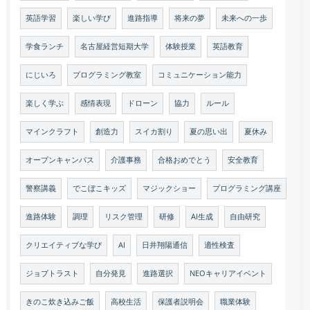
英語学習
楽しい学び
進路指導
将来の夢
未来への一歩
学食ランチ
名古屋経営短期大学
体験授業
英語教育
にじいろ
プログラミング教室
コミュニケーション能力
楽しく学ぶ
感情表現
ドローン
協力
ルール
マインクラフト
創造力
スイカ割り
夏の思い出
夏休み
オープンキャンパス
介護事務
合格おめでとう
安全教育
警察講義
でこぼこキッズ
マジックショー
プログラミング講座
進路体験
調理
リスク管理
研修
AI生成
自由研究
クリエイティブな学び
AI
日井翔陽通信
適性検査
ジョブトラスト
自分発見
進路選択
NEOキャリアイベント
きのこ炊き込みご飯
高校生活
保護者説明会
職業体験