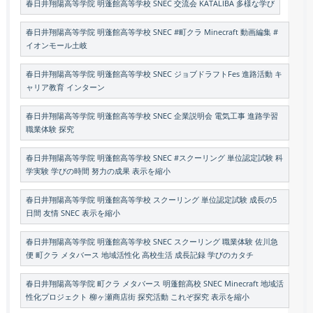
春日井翔陽高等学院 明蓬館高等学校 SNEC 交流会 KATALIBA 多様な学び
春日井翔陽高等学院 明蓬館高等学校 SNEC #町クラ Minecraft 動画編集 #
イオンモール土岐
春日井翔陽高等学院 明蓬館高等学校 SNEC ジョブドラフトFes 進路活動 キ
ャリア教育 インターン
春日井翔陽高等学院 明蓬館高等学校 SNEC 企業説明会 電気工事 進路学習
職業体験 探究
春日井翔陽高等学院 明蓬館高等学校 SNEC #スクーリング 単位認定試験 科
学実験 学びの時間 努力の成果 表示を縮小
春日井翔陽高等学院 明蓬館高等学校 スクーリング 単位認定試験 成長の5
日間 友情 SNEC 表示を縮小
春日井翔陽高等学院 明蓬館高等学校 SNEC スクーリング 職業体験 佐川急
便 町クラ メタバース 地域活性化 高校生活 成長記録 学びのカタチ
春日井翔陽高等学院 町クラ メタバース 明蓬館高校 SNEC Minecraft 地域活
性化プロジェクト 柳ヶ瀬商店街 探究活動 これぞ探究 表示を縮小