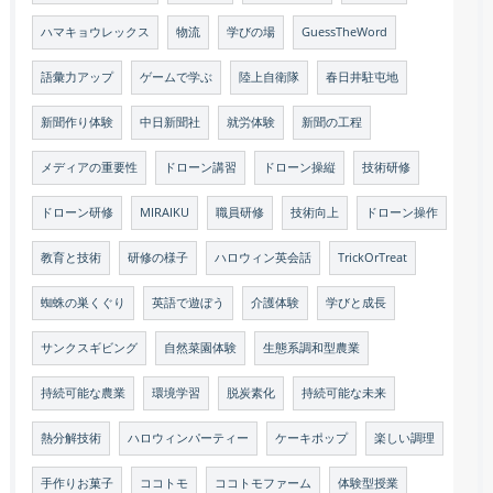
ハマキョウレックス
物流
学びの場
GuessTheWord
語彙力アップ
ゲームで学ぶ
陸上自衛隊
春日井駐屯地
新聞作り体験
中日新聞社
就労体験
新聞の工程
メディアの重要性
ドローン講習
ドローン操縦
技術研修
ドローン研修
MIRAIKU
職員研修
技術向上
ドローン操作
教育と技術
研修の様子
ハロウィン英会話
TrickOrTreat
蜘蛛の巣くぐり
英語で遊ぼう
介護体験
学びと成長
サンクスギビング
自然菜園体験
生態系調和型農業
持続可能な農業
環境学習
脱炭素化
持続可能な未来
熱分解技術
ハロウィンパーティー
ケーキポップ
楽しい調理
手作りお菓子
ココトモ
ココトモファーム
体験型授業