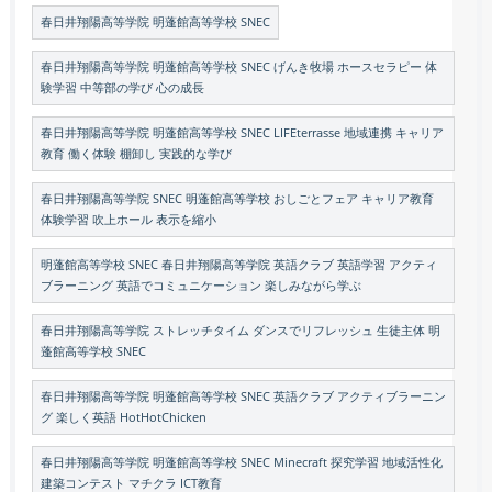
春日井翔陽高等学院 明蓬館高等学校 SNEC
春日井翔陽高等学院 明蓬館高等学校 SNEC げんき牧場 ホースセラピー 体
験学習 中等部の学び 心の成長
春日井翔陽高等学院 明蓬館高等学校 SNEC LIFEterrasse 地域連携 キャリア
教育 働く体験 棚卸し 実践的な学び
春日井翔陽高等学院 SNEC 明蓬館高等学校 おしごとフェア キャリア教育
体験学習 吹上ホール 表示を縮小
明蓬館高等学校 SNEC 春日井翔陽高等学院 英語クラブ 英語学習 アクティ
ブラーニング 英語でコミュニケーション 楽しみながら学ぶ
春日井翔陽高等学院 ストレッチタイム ダンスでリフレッシュ 生徒主体 明
蓬館高等学校 SNEC
春日井翔陽高等学院 明蓬館高等学校 SNEC 英語クラブ アクティブラーニン
グ 楽しく英語 HotHotChicken
春日井翔陽高等学院 明蓬館高等学校 SNEC Minecraft 探究学習 地域活性化
建築コンテスト マチクラ ICT教育