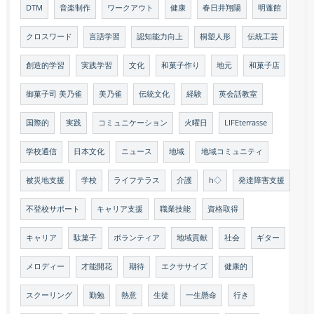
DTM
音楽制作
ワークアウト
健康
春日井翔陽
明蓬館
クロスワード
言語学習
認知能力向上
桐塑人形
伝統工芸
創造的学習
実践学習
文化
和菓子作り
地元
和菓子店
御菓子司 美乃雀
美乃雀
伝統文化
経験
英会話教室
国際的
実践
コミュニケーション
火曜日
LIFEterrasse
学校通信
日本文化
ニュース
地域
地域コミュニティ
被災地支援
学校
ライフテラス
介護
h◇
発達障害支援
不登校サポート
キャリア支援
職業技能
資格取得
キャリア
駄菓子
ボランティア
地域貢献
社会
ギター
メロディー
才能開花
期待
エクササイズ
健康的
スクーリング
勤勉
熱意
生徒
一生懸命
行き