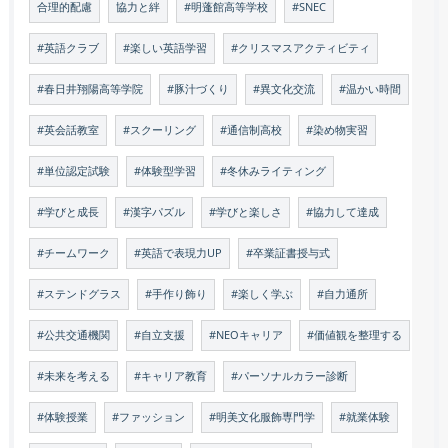
合理的配慮
協力と絆
#明蓬館高等学校
#SNEC
#英語クラブ
#楽しい英語学習
#クリスマスアクティビティ
#春日井翔陽高等学院
#豚汁づくり
#異文化交流
#温かい時間
#英会話教室
#スクーリング
#通信制高校
#染め物実習
#単位認定試験
#体験型学習
#冬休みライティング
#学びと成長
#漢字パズル
#学びと楽しさ
#協力して達成
#チームワーク
#英語で表現力UP
#卒業証書授与式
#ステンドグラス
#手作り飾り
#楽しく学ぶ
#自力通所
#公共交通機関
#自立支援
#NEOキャリア
#価値観を整理する
#未来を考える
#キャリア教育
#パーソナルカラー診断
#体験授業
#ファッション
#明美文化服飾専門学
#就業体験