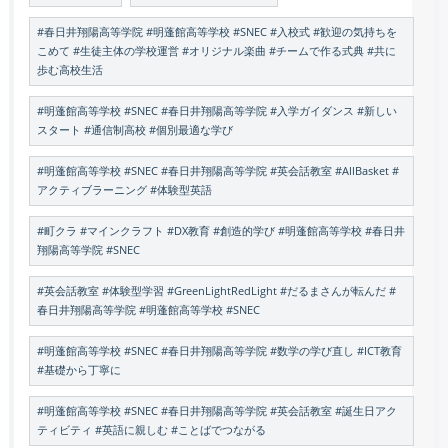
#春日井翔陽高等学院 #明蓬館高等学校 #SNEC #入校式 #歓迎の気持ちを
こめて #生徒主体の学校運営 #オリジナル楽曲 #チームで作る式典 #共に
歩む高校生活
#明蓬館高等学校 #SNEC #春日井翔陽高等学院 #入学ガイダンス #新しい
スタート #通信制高校 #個別最適な学び
#明蓬館高等学校 #SNEC #春日井翔陽高等学院 #英会話教室 #AllBasket #
アクティブラーニング #体験型英語
#町クラ #マインクラフト #DX教育 #創造的学び #明蓬館高等学校 #春日井
翔陽高等学院 #SNEC
#英会話教室 #体験型学習 #GreenLightRedLight #だるまさんが転んだ #
春日井翔陽高等学院 #明蓬館高等学校 #SNEC
#明蓬館高等学校 #SNEC #春日井翔陽高等学院 #数学の学び直し #ICT教育
#基礎から丁寧に
#明蓬館高等学校 #SNEC #春日井翔陽高等学院 #英会話教室 #誕生日アク
ティビティ #英語に親しむ #ことばでつながる