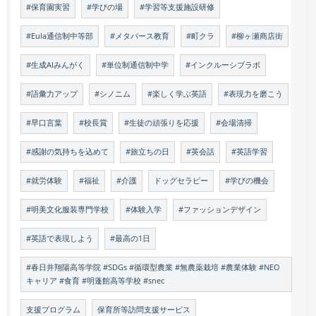
#保育園実習
#学びの場
#学習等支援施設研修
#Eula通信制中等部
#メタバース教育
#町クラ
#柳ヶ瀬商店街
#生成AIみんがく
#単位制通信制中学
#インクルーシブラボ
#語彙力アップ
#シノニム
#楽しく学ぶ英語
#表現力を磨こう
#早口言葉
#校長賞
#生徒の頑張りを応援
#会場清掃
#感謝の気持ちを込めて
#旅立ちの日
#英会話
#英語学習
#就労体験
#福祉
#介護
ドッグセラピー
#学びの機会
#明美文化服装専門学校
#体験入学
#ファッションデザイン
#英語で表現しよう
#最高の1日
#春日井翔陽高等学院 #SDGs #循環型農業 #無農薬栽培 #農業体験 #NEO
キャリア #食育 #明蓬館高等学校 #snec
支援プログラム
保育所等訪問支援サービス