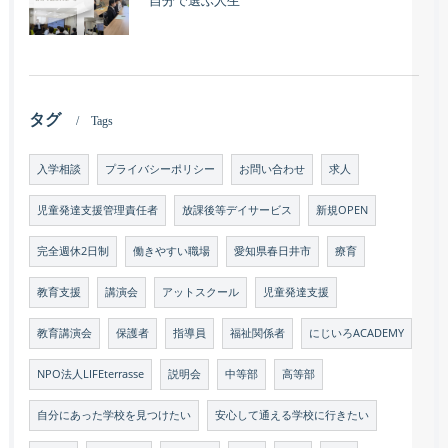
自分で選ぶ人生
タグ
Tags
入学相談
プライバシーポリシー
お問い合わせ
求人
児童発達支援管理責任者
放課後等デイサービス
新規OPEN
完全週休2日制
働きやすい職場
愛知県春日井市
療育
教育支援
講演会
アットスクール
児童発達支援
教育講演会
保護者
指導員
福祉関係者
にじいろACADEMY
NPO法人LIFEterrasse
説明会
中等部
高等部
自分にあった学校を見つけたい
安心して通える学校に行きたい