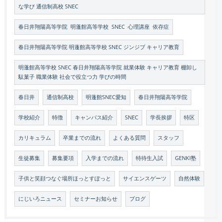
な学び 通信制高校 SNEC
春日井翔陽高等学院 明蓬館高等学校 SNEC 心理講座 依存症
春日井翔陽高等学院 明蓬館高等学校 SNEC ジンジブ キャリア教育
明蓬館高等学校 SNEC 春日井翔陽高等学院 就業体験 キャリア教育 棚卸し
駄菓子 職業体験 社会で役立つ力 学びの時間
春日井
通信制高校
明蓬館SNEC愛知
春日井翔陽高等学院
学校紹介
特徴
キャンパス紹介
SNEC
学長挨拶
特区
カリキュラム
卒業までの流れ
よくある質問
スタッフ
生徒募集
募集要項
入学までの流れ
特待生入試
GENKI塾
子供と笑顔つなぐ場所ほっとすぽっと
サイエンスゲーツ
自然体験
にじいろニュース
セミナーお知らせ
ブログ