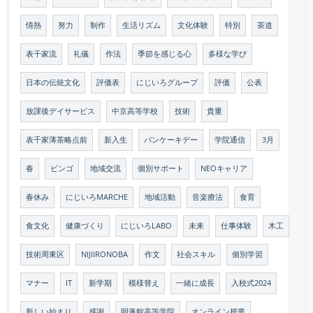
情熱
努力
制作
生活リズム
文化体験
特別
茶道
表千家流
礼儀
作法
季節を感じる心
多様な学び
日本の伝統文化
評価表
にじいろグループ
評価
公表
放課後デイサービス
中京高等学校
技術
貴重
表千家薄茶略点前
新入生
パンケーキデー
学院通信
3月
春
ビンゴ
地域交流
個別サポート
NEOキャリア
春休み
にじいろMARCHE
地域活動
音楽療法
食育
食文化
健康づくり
にじいろLABO
未来
仕事体験
木工
技術周東区
NIJIIRONOBA
作文
社会スキル
個別学習
マナー
IT
新学期
模様替え
一緒に成長
入校式2024
新しい始まり
感謝
明蓬館高等学院
オンライン授業