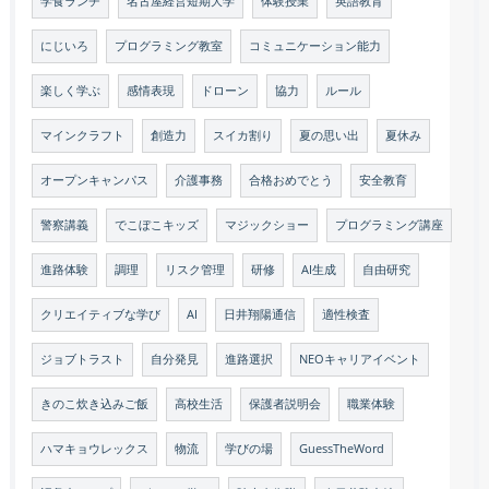
学食ランチ
名古屋経営短期大学
体験授業
英語教育
にじいろ
プログラミング教室
コミュニケーション能力
楽しく学ぶ
感情表現
ドローン
協力
ルール
マインクラフト
創造力
スイカ割り
夏の思い出
夏休み
オープンキャンパス
介護事務
合格おめでとう
安全教育
警察講義
でこぼこキッズ
マジックショー
プログラミング講座
進路体験
調理
リスク管理
研修
AI生成
自由研究
クリエイティブな学び
AI
日井翔陽通信
適性検査
ジョブトラスト
自分発見
進路選択
NEOキャリアイベント
きのこ炊き込みご飯
高校生活
保護者説明会
職業体験
ハマキョウレックス
物流
学びの場
GuessTheWord