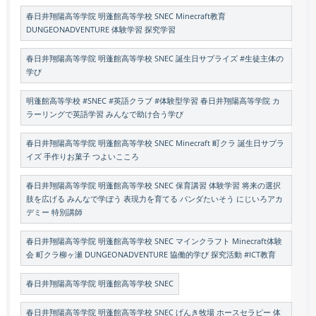
春日井翔陽高等学院 明蓬館高等学校 SNEC Minecraft教育
DUNGEONADVENTURE 体験学習 探究学習
春日井翔陽高等学院 明蓬館高等学校 SNEC 誕生日サプライズ #生徒主体の
学び
明蓬館高等学校 #SNEC #英語クラブ #体験型学習 春日井翔陽高等学院 カ
ラーリングで英語学習 みんなで助け合う学び
春日井翔陽高等学院 明蓬館高等学校 SNEC Minecraft 町クラ 誕生日サプラ
イズ 手作りお菓子 つよいこころ
春日井翔陽高等学院 明蓬館高等学校 SNEC 保育講習 体験学習 将来の選択
肢を広げる みんなで学ぼう 表現力を育てる パンダたいそう にじいろアカ
デミー 特別講師
春日井翔陽高等学院 明蓬館高等学校 SNEC マインクラフト Minecraft体験
会 町クラ柳ヶ瀬 DUNGEONADVENTURE 協働的学び 探究活動 #ICT教育
春日井翔陽高等学院 明蓬館高等学校 SNEC
春日井翔陽高等学院 明蓬館高等学校 SNEC げんき牧場 ホースセラピー 体