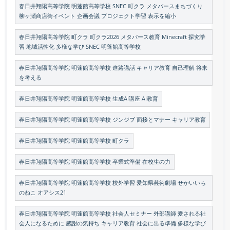
春日井翔陽高等学院 明蓬館高等学校 SNEC 町クラ メタバースまちづくり
柳ヶ瀬商店街イベント 企画会議 プロジェクト学習 表示を縮小
春日井翔陽高等学院 町クラ 町クラ2026 メタバース教育 Minecraft 探究学
習 地域活性化 多様な学び SNEC 明蓬館高等学校
春日井翔陽高等学院 明蓬館高等学校 進路講話 キャリア教育 自己理解 将来
を考える
春日井翔陽高等学院 明蓬館高等学校 生成AI講座 AI教育
春日井翔陽高等学院 明蓬館高等学校 ジンジブ 面接とマナー キャリア教育
春日井翔陽高等学院 明蓬館高等学校 町クラ
春日井翔陽高等学院 明蓬館高等学校 卒業式準備 在校生の力
春日井翔陽高等学院 明蓬館高等学校 校外学習 愛知県芸術劇場 せかいいち
のねこ オアシス21
春日井翔陽高等学院 明蓬館高等学校 社会人セミナー 外部講師 愛される社
会人になるために 感謝の気持ち キャリア教育 社会に出る準備 多様な学び