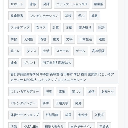
サポート
家族
発揮
エデュケーションNET
積極的
発達障害
プレゼンテーション
基礎
学ぶ
算数
スキルアップ
百マス
計算
文章
読み取り
国語
学習
人間性
表現
能力
文字
日常生活
運動
筋トレ
ダンス
生活
スクール
ゲーム
高等学院
達成
プリント
特定非営利活動法人
春日井翔陽高等学院 中等部 高等部 春日井市 学び 療育 愛知県 にじいろア
カデミー NPO法人 スキルアップ コミュニケーション
にじいろアカデミー
演奏
素敵
楽しい
通信
お知らせ
バレンタインデー
科学
工場見学
発見
体験ワークショップ
外部講師
成果
創造性
入校式
準備
KATALIBA
桐塑人形作り
自分でデザイン
卒業式