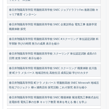
春日井翔陽高等学院 明蓬館高等学校 SNEC ジョブドラフトFes 進路活動 キ
ャリア教育 インターン
春日井翔陽高等学院 明蓬館高等学校 SNEC 企業説明会 電気工事 進路学習
職業体験 探究
春日井翔陽高等学院 明蓬館高等学校 SNEC #スクーリング 単位認定試験 科
学実験 学びの時間 努力の成果 表示を縮小
春日井翔陽高等学院 明蓬館高等学校 スクーリング 単位認定試験 成長の5
日間 友情 SNEC 表示を縮小
春日井翔陽高等学院 明蓬館高等学校 SNEC スクーリング 職業体験 佐川急
便 町クラ メタバース 地域活性化 高校生活 成長記録 学びのカタチ
春日井翔陽高等学院 町クラ メタバース 明蓬館高校 SNEC Minecraft 地域活
性化プロジェクト 柳ヶ瀬商店街 探究活動 これぞ探究 表示を縮小
春日井翔陽高等学院 明蓬館高等学校 SNEC 職場体験 菊池電気工事株式会社
送電鉄塔 電気工事の仕事 キャリア教育 将来を考える 働くを学ぶ