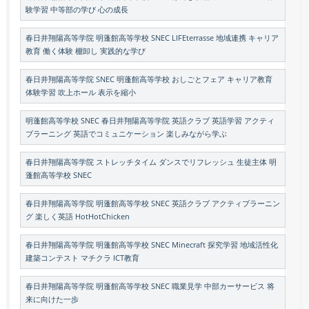
験学習 中等部の学び 心の成長
春日井翔陽高等学院 明蓬館高等学校 SNEC LIFEterrasse 地域連携 キャリア
教育 働く体験 棚卸し 実践的な学び
春日井翔陽高等学院 SNEC 明蓬館高等学校 おしごとフェア キャリア教育
体験学習 吹上ホール 表示を縮小
明蓬館高等学校 SNEC 春日井翔陽高等学院 英語クラブ 英語学習 アクティ
ブラーニング 英語でコミュニケーション 楽しみながら学ぶ
春日井翔陽高等学院 ストレッチタイム ダンスでリフレッシュ 生徒主体 明
蓬館高等学校 SNEC
春日井翔陽高等学院 明蓬館高等学校 SNEC 英語クラブ アクティブラーニン
グ 楽しく英語 HotHotChicken
春日井翔陽高等学院 明蓬館高等学校 SNEC Minecraft 探究学習 地域活性化
建築コンテスト マチクラ ICT教育
春日井翔陽高等学院 明蓬館高等学校 SNEC 職業見学 中部カーサービス 将
来に向けた一歩