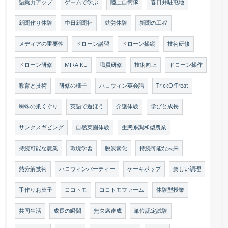
語彙力アップ
ゲームで学ぶ
陸上自衛隊
春日井駐屯地
新聞作り体験
中日新聞社
就労体験
新聞の工程
メディアの重要性
ドローン講習
ドローン操縦
技術研修
ドローン研修
MIRAIKU
職員研修
技術向上
ドローン操作
教育と技術
研修の様子
ハロウィン英会話
TrickOrTreat
蜘蛛の巣くぐり
英語で遊ぼう
介護体験
学びと成長
サンクスギビング
自然菜園体験
生態系調和型農業
持続可能な農業
環境学習
脱炭素化
持続可能な未来
熱分解技術
ハロウィンパーティー
ケーキポップ
楽しい調理
手作りお菓子
ココトモ
ココトモファーム
体験型授業
共同生活
成長の瞬間
無欠席達成
単位認定試験