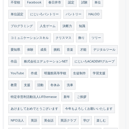
不登校
Facebook
春日井市
認定
試験
単位
単位認定
にじいろパントリー
パントリー
HALOO
プログラミング
人生ゲーム
決断力
知識
コミュニケーションスキル
クリスマス
飾り
ツリー
愛知県
体験
成長
挑戦
音楽
才能
デジタルツール
作品
株式会社エデュケーションNET
にじいろACADEMYグループ
YouTube
作成
明蓬館高等学校
生徒制作
学習支援
教育
支援
活動
冬休み
洗車
特定非営利活動法人LIFEterrasse
新年
ご挨拶
あけましておめでとうございます
今年もよろしくお願いいたします
NPO法人
英語
英会話
英語クラブ
学び
楽しむ