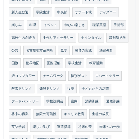
新入生歓迎
学院生活
中央部
サポート校
ディズニー
楽しみ
料理
イベント
学びの楽しさ
職業英語
手芸部
高校生の創造力
手作りアクセサリー
ナインタイル
裁判所見学
公共
名古屋地方裁判所
見学
教育の実践
法律教育
国旗
世界地図
国際理解
学校生活
教育活動
紙コップタワー
チームワーク
特別ゲスト
ロバートケリー
酵素ドリンク
発酵ドリンク
役割
子どもたちの活躍
フードパントリー
学校説明会
案内
消防訓練
避難訓練
将来の職業
無限の可能性
キャリア教育
生徒の成長
英語学習
楽しい学び
進路指導
将来の夢
未来への一歩