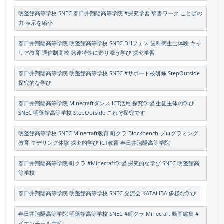
明蓬館高等学校 SNEC 春日井翔陽高等学院 #探究学習 辞書ワーク ことばの
力 表示を縮小
春日井翔陽高等学院 明蓬館高等学校 SNEC DHフェス 歯科衛生士体験 キャ
リア教育 通信制高校 発達特性に寄り添う学び 探究学習
春日井翔陽高等学院 明蓬館高等学校 SNEC #サポート校研修 StepOutside
探究的な学び
春日井翔陽高等学院 Minecraftダンス ICT活用 探究学習 生徒主体の学び
SNEC 明蓬館高等学校 StepOutside これぞ探究です
明蓬館高等学校 SNEC Minecraft教育 町クラ Blockbench プログラミング
教育 モデリング体験 探究的学び ICT教育 春日井翔陽高等学院
春日井翔陽高等学院 町クラ #Minecraft学習 探究的な学び SNEC 明蓬館高
等学校
春日井翔陽高等学院 明蓬館高等学校 SNEC 交流会 KATALIBA 多様な学び
春日井翔陽高等学院 明蓬館高等学校 SNEC #町クラ Minecraft 動画編集 #
イオンモール土岐